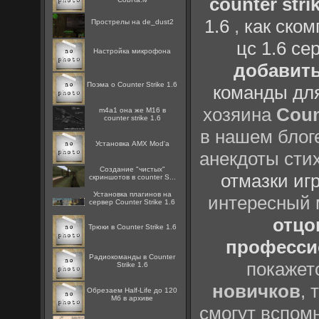
counter strik
1.6
,
как ско
Прострелы на de_dust2
цс 1.6 се
Настройка микрофона
добавить
Поэма о Counter Strike 1.6
команды дл
хозяина
Coun
m4a1 она же M16 в
counter strike 1.6
в нашем блоге
Установка AMX Mod'a
анекдоты сти
Создание "чистых"
отмазки иг
скриншотов в counter S...
Установка плагинов на
интересный
сервер Counter Strike 1.6
отцов
Трюки в Counter Strike 1.6
профессио
Радиокоманды в Counter
покажет
Strike 1.6
новичков
, 
Обрезаем Half-Life до 120
Мб в архиве
смогут вспомн