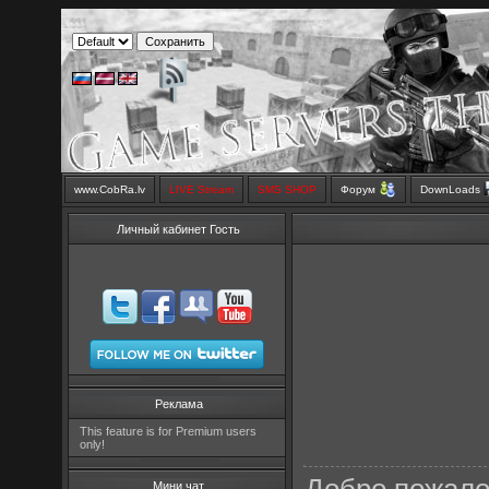
www.CobRa.lv
LIVE Stream
SMS SHOP
Форум
DownLoads
Личный кабинет Гость
Реклама
This feature is for Premium users
only!
Мини чат