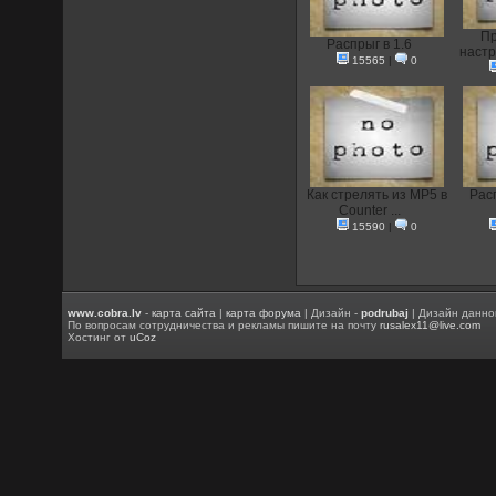
Пр
Распрыг в 1.6
настр
15565
|
0
Как стрелять из MP5 в
Рас
Counter ...
15590
|
0
www.cobra.lv
-
карта сайта
|
карта форума
| Дизайн -
podrubaj
| Дизайн данно
По вопросам сотрудничества и рекламы пишите на почту
rusalex11@live.com
Хостинг от
uCoz