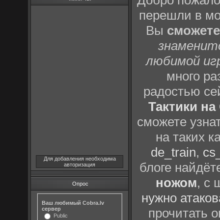
Добро пожало
перешли в м
Вы
сможете
знаменит
любимой иг
много р
радостью се
Тактики на 
сможете узна
на таких к
de_train
,
cs_
Для добавления необходима
блоге найдёт
авторизация
ножом
, с
Опрос
нужно атаков
Ваш любимый Cobra.lv
сервер
прочитать о
Public