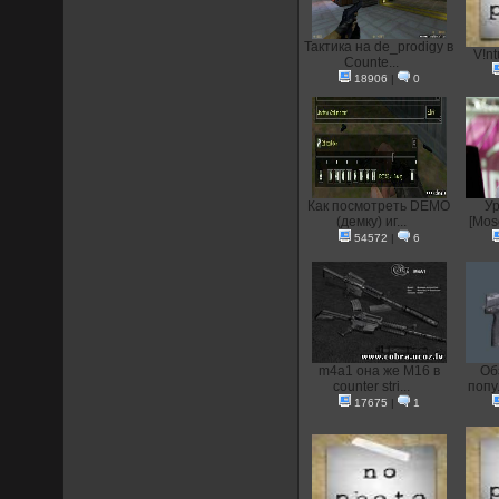
Тактика на de_prodigy в
V!nt
Counte...
18906
|
0
Как посмотреть DEMO
Ур
(демку) иг...
[Mos
54572
|
6
m4a1 она же M16 в
Об
counter stri...
попу
17675
|
1