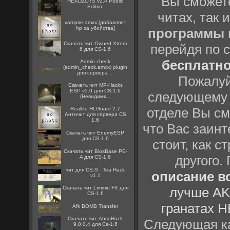
Вы сможете
HEADZOTS v2.4 Public
Edition
читах, так 
vampire amxx [добавляет
hp за убийства]
программы
Скачать чит Owned Xtrem
перейдя по 
6 для CS-1.6
бесплатн
Admin check
(admin_check.amxx) plugin
для сервера ...
Пожалуй
Скачать чит MP-Hacks
ESP v5.0 для CS-1.6
следующему
(Невидимк...
отделе Вы см
Reallite HLGuard 2.7
Aнтичит для сервера CS
1.6
что Вас заинт
Скачать чит EnemyESP
для CS-1.6
стоит, как с
Скачать чит BiosBase PE-
другого.
A для CS-1.6
чит для CS:S - Tea Hack
описание вс
v1.1
Скачать чит Limmid FX для
лучше AK
CS-1.6
гранатах H
Afk BOMB Transfer
Скачать чит AbsoHack
Следующая ка
9.0.0.4 для Cs-1.6