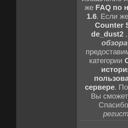
же
FAQ по н
1.6
. Если ж
Counter S
de_dust2
обзора
предоставим
категории
истори
пользова
сервере
. П
Вы сможете
Спасибо
регист