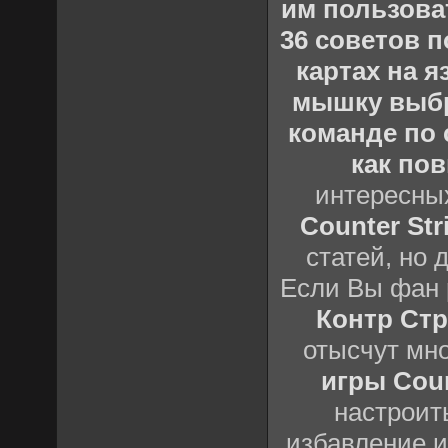
им пользова
36 советов по
картах на 
мышку выб
команде по c
как пов
интересны
Counter Stri
статей, но 
Если Вы фан 
Контр Стр
отысчут мн
игры Count
настроить
избавление и