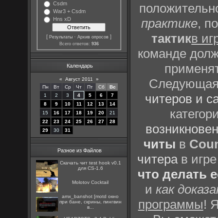
Csdm
положительно
War3 + Csdm
Hns xD
практике
, п
тактик
в иг
[
·
]
Результаты
Архив опросов
Всего ответов:
936
команде долж
применят
Календарь
«
Август 2011
»
Следующая 
Пн
Вт
Ср
Чт
Пт
Сб
Вс
читеров и с
1
2
3
4
5
6
7
8
9
10
11
12
13
14
категор
15
16
17
18
19
20
21
22
23
24
25
26
27
28
возникновен
29
30
31
читы
в
Coun
Разное из Файлов
читера
в игре
Скачать чит test hook v0.1
для CS-1.6
что делать 
Molotov Cocktail
и
как доказ
amx_banshot [motd окно
программы
! 
при бане, скрины, пингвин
в...