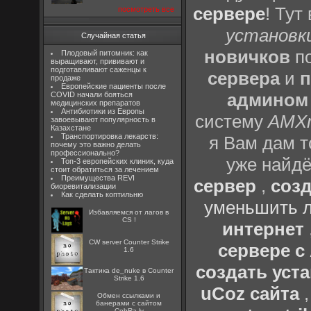
сервере
! Тут
посмотреть все
установки
Случайная статья
новичков
по
Плодовый питомник: как
выращивают, прививают и
подготавливают саженцы к
сервера
и
п
продаже
Европейские пациенты после
админом
COVID начали бояться
медицинских препаратов
Антибиотики из Европы
систему
AMX
завоевывают популярность в
Казахстане
Транспортировка лекарств:
я Вам дам т
почему это важно делать
профессионально?
уже найдё
Топ-3 европейских клиник, куда
стоит обратиться за лечением
Преимущества REVI
сервер
,
созд
биоревитализации
Как сделать коптильню
уменьшить л
Избавляемся от лагов в
CS !
интернет
CW server Counter Strike
сервере 
1.6
создать уста
Тактика de_nuke в Counter
Strike 1.6
uCoz сайта
Oбмен ссылками и
банерами с сайтом
CobRa.lv