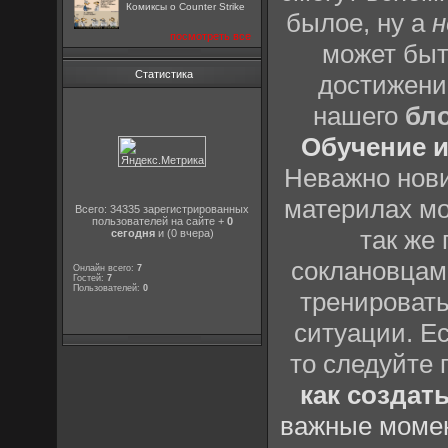
Комиксы о Counter Strike
былое, ну а
н
посмотреть все
может быт
Статистика
достижени
нашего
бл
Обучение и
Неважно нови
материлах мо
Всего: 34335 зарегистрированных
пользователей на сайте +
0
так же
сегодня
и (0 вчера)
соклановцами
Онлайн всего:
7
Гостей:
7
Пользователей:
0
тренировать
ситуации. Е
то следуйте 
как создат
важные момен