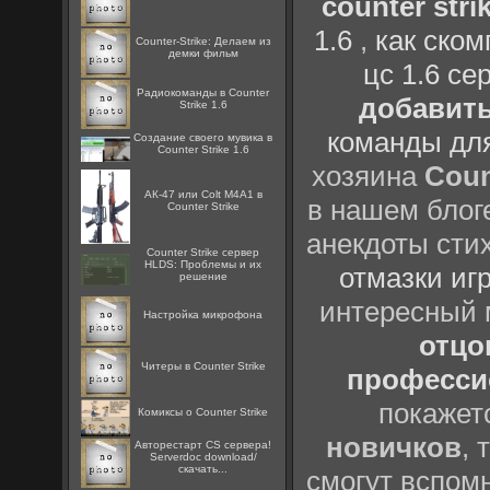
counter strik
1.6
,
как ско
Counter-Strike: Делаем из
демки фильм
цс 1.6 се
Радиокоманды в Counter
добавить
Strike 1.6
команды дл
Создание своего мувика в
Counter Strike 1.6
хозяина
Coun
АК-47 или Colt M4A1 в
в нашем блоге
Counter Strike
анекдоты сти
Counter Strike сервер
HLDS: Проблемы и их
отмазки иг
решение
интересный
Настройка микрофона
отцов
Читеры в Counter Strike
профессио
покажет
Комиксы о Counter Strike
новичков
, 
Авторестарт CS сервера!
Serverdoc download/
скачать...
смогут вспомн