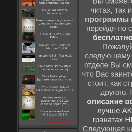
Вы сможете
прицеливании на вас.
читах, так 
Cs Go Wh скачать
бесплатно
программы
Мини станции подзарядки
здоровья и защиты для
перейдя по 
серв...
HEADZOTS v2.4 Public
бесплатн
Edition
Пожалуй
Скачать чит Stealth v1
public для CS-1.6
следующему
чит для CS:S - Tea Hack
v1.1
отделе Вы см
Fake Slots [Фальшивые
слоты на сервере]
что Вас заинт
Clock Maker plugin
[делаем часы на стенах]
стоит, как с
Чит LPD LEGITMECY
другого.
1.4.0 Multi-Hack для CS-1.6
Аутоматическое
описание вс
выключение CS 1.6
сервера через уст...
лучше AK
Скачать mainzoHook
v0.1.2 для CS-1.6
гранатах H
посмотреть все
Следующая ка