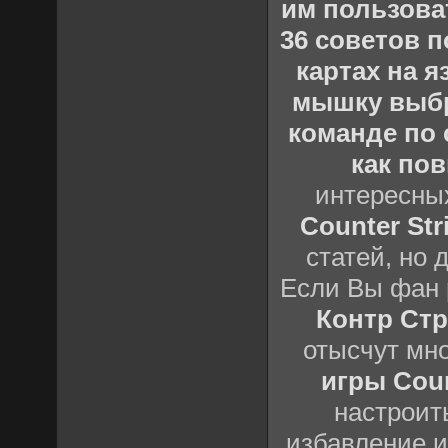
им пользова
36 советов по
картах на 
мышку выб
команде по c
как пов
интересны
Counter Stri
статей, но 
Если Вы фан 
Контр Стр
отысчут мн
игры Count
настроить
избавление и