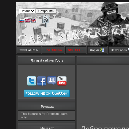
www.CobRa.lv
LIVE Stream
SMS SHOP
Форум
DownLoads
Личный кабинет Гость
Реклама
This feature is for Premium users
only!
Мини чат