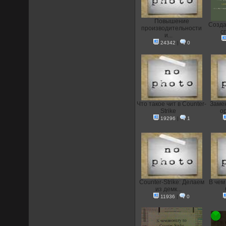
Повышение
Созда
производительности
с
и...
24342
|
0
Что такое чит в Counter-
Заме
Strike
ор
19296
|
1
Counter-Strike: Делаем
В чем
из демк...
11936
|
0