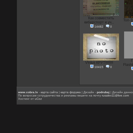
Как совместить
Топ-1
киберспорт и уч...
14482
|
0
Г
V!ntus КРУТ!!!!!!!!!
Flash
10415
|
0
www.cobra.lv
-
карта сайта
|
карта форума
| Дизайн -
podrubaj
| Дизайн данно
По вопросам сотрудничества и рекламы пишите на почту
rusalex11@live.com
Хостинг от
uCoz