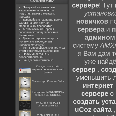
Случайная статья
сервере
! Тут
Плодовый питомник: как
выращивают, прививают и
установки
подготавливают саженцы к
продаже
новичков
по
Европейские пациенты после
COVID начали бояться
медицинских препаратов
сервера
и
п
Антибиотики из Европы
завоевывают популярность в
админом
Казахстане
Транспортировка лекарств:
почему это важно делать
систему
AMX
профессионально?
Топ-3 европейских клиник, куда
стоит обратиться за лечением
я Вам дам т
Преимущества REVI
биоревитализации
уже найдё
Как сделать коптильню
Как сделать чтоб с
сервер
,
созд
сервака скачивались Wad
файлы
уменьшить л
Стишки про Counter Strike
интернет
сервере 
Настройка MANI ADMIN в
сервере CS:SOURCE
создать уста
m4a1 она же M16 в
counter strike 1.6
uCoz сайта
V!ntus КРУТ!!!!!!!!!