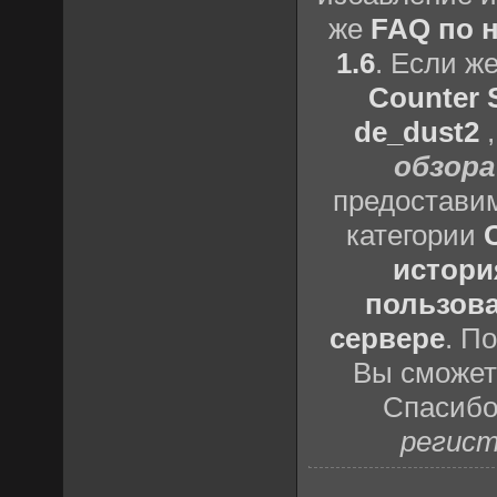
же
FAQ по н
1.6
. Если ж
Counter S
de_dust2
обзора
предоставим
категории
истори
пользова
сервере
. П
Вы сможете
Спасибо
регист