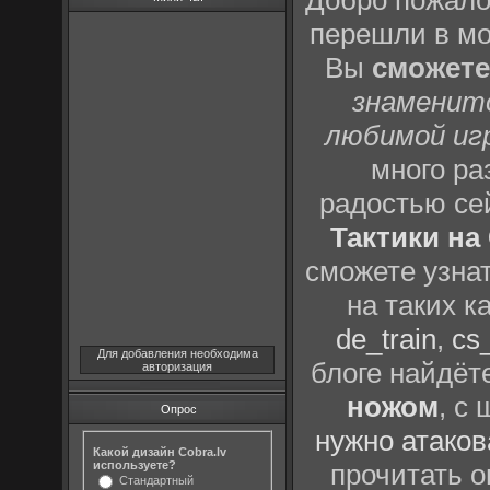
Добро пожало
перешли в м
Вы
сможете
знаменит
любимой иг
много р
радостью се
Тактики на 
сможете узна
на таких к
de_train
,
cs_
Для добавления необходима
блоге найдёт
авторизация
ножом
, с
Опрос
нужно атаков
Какой дизайн Cobra.lv
используете?
прочитать о
Стандартный