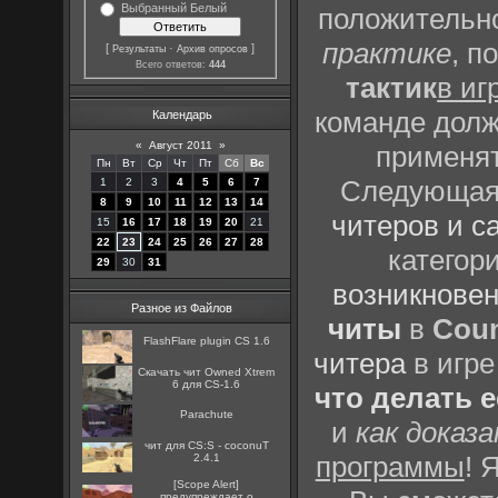
Выбранный Белый
положительно
практике
, п
[
·
]
Результаты
Архив опросов
Всего ответов:
444
тактик
в иг
команде долж
Календарь
«
Август 2011
»
применят
Пн
Вт
Ср
Чт
Пт
Сб
Вс
Следующая 
1
2
3
4
5
6
7
8
9
10
11
12
13
14
читеров и с
15
16
17
18
19
20
21
22
23
24
25
26
27
28
категор
29
30
31
возникновен
Разное из Файлов
читы
в
Coun
FlashFlare plugin CS 1.6
читера
в игре
Скачать чит Owned Xtrem
6 для CS-1.6
что делать 
Parachute
и
как доказ
чит для CS:S - coconuT
программы
! 
2.4.1
[Scope Alert]
предупреждает о