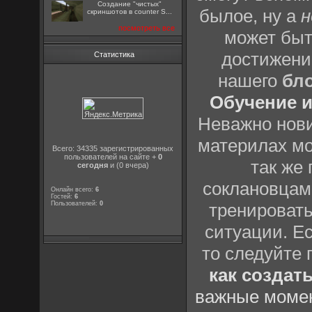
Создание "чистых"
былое, ну а
н
скриншотов в counter S...
посмотреть все
может быт
достижени
Статистика
нашего
бл
Обучение и
Неважно нови
материлах мо
Всего: 34335 зарегистрированных
пользователей на сайте +
0
так же
сегодня
и (0 вчера)
соклановцами
Онлайн всего:
6
Гостей:
6
Пользователей:
0
тренировать
ситуации. Е
то следуйте 
как создат
важные момен