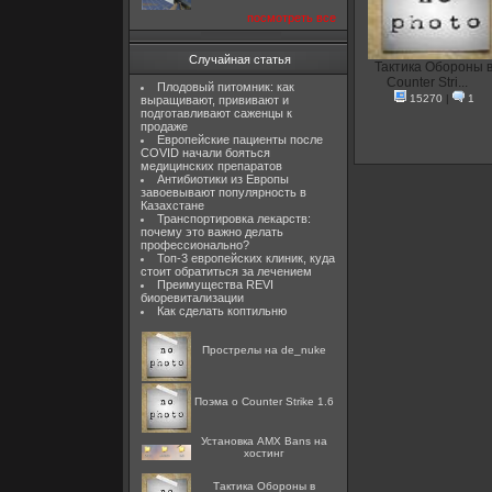
посмотреть все
Случайная статья
Тактика Обороны 
Counter Stri...
Плодовый питомник: как
15270
|
1
выращивают, прививают и
подготавливают саженцы к
продаже
Европейские пациенты после
COVID начали бояться
медицинских препаратов
Антибиотики из Европы
завоевывают популярность в
Казахстане
Транспортировка лекарств:
почему это важно делать
профессионально?
Топ-3 европейских клиник, куда
стоит обратиться за лечением
Преимущества REVI
биоревитализации
Как сделать коптильню
Прострелы на de_nuke
Поэма о Counter Strike 1.6
Установка AMX Bans на
хостинг
Тактика Обороны в