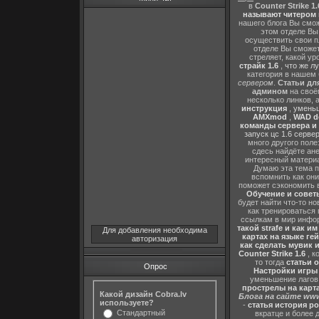
в
Counter Strike 1.
называют читером 
нашего блога Вы сможе
этом отделе В
осуществить свои п
отделе Вы сможете
стреляет, какой ур
страйк 1.6
,
что же л
категория в нашем 
сервером
.
Статьи дл
админом
на своё
несколько линков, 
инструкция
,
уменьш
AMXmod
,
WAD d
команды сервера и и
запуск цс 1.6 серве
много другого поле
сдесь найдёте ан
интересный матери
Думаю эта тема п
вспомнить как они
поможет сэкономить 
Обучение и советы
будет найти что-то но
как тренироваться 
ссылкам в мир инфор
такой strafe и как и
Для добавления необходима
картах на языке ге
авторизация
как сделать мувик и
Counter Strike 1.6
, к
то тогда
статьи о
Опрос
Настройки игры C
уменьшение лагов,
прострелы на картах
Какой дизайн Cobra.lv
Блога на сайте www
используете?
-
статья история р
Стандартный
вкратце и более 