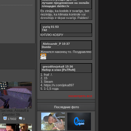
лучшие предложения на онлайн
площадке dalder.lv
Es zināju, ka kodols ir svarīgs, bet
nezināju, ka
klimata kontrole
vai
dzesētājs ir tikpat svarīgi. Paldies!
yuriq
01:53
742
КУПЛЮ КОБРУ
Aleksandr_P
10:37
Dombr
Женился наконец-то. Поздравляю
gnezdilovjeka8
15:36
Набор в клан [PaTRoN]
1. fnaf .!.
2. 15
3. Steam
4. https://v.com/jeka897
5. 1-1,5 годa
посмотреть все
Последние фото
Тактика. Assault в
Counter Str...
17932
|
0