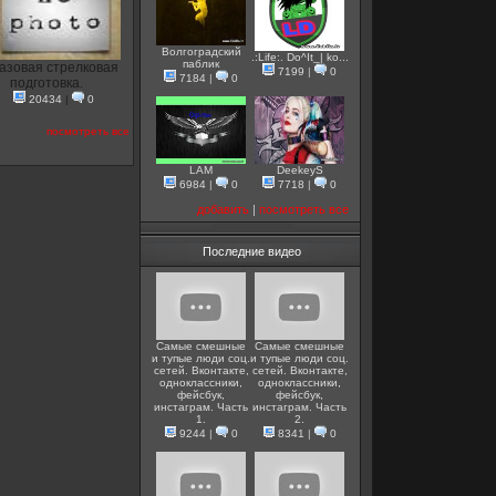
Волгоградский
.:Life:. Do^It_| ko...
паблик
азовая стрелковая
7199
|
0
7184
|
0
подготовка.
20434
|
0
посмотреть все
LAM
DeekeyS
6984
|
0
7718
|
0
добавить
|
посмотреть все
Последние видео
Самые смешные
Самые смешные
и тупые люди соц.
и тупые люди соц.
сетей. Вконтакте,
сетей. Вконтакте,
одноклассники,
одноклассники,
фейсбук,
фейсбук,
инстаграм. Часть
инстаграм. Часть
1.
2.
9244
|
0
8341
|
0