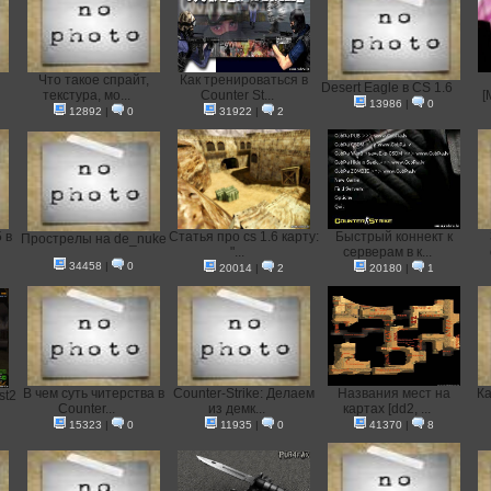
Что такое спрайт,
Как тренироваться в
Desert Eagle в CS 1.6
текстура, мо...
Counter St...
[
13986
|
0
12892
|
0
31922
|
2
 в
Статья про cs 1.6 карту:
Быстрый коннект к
Прострелы на de_nuke
"...
серверам в к...
34458
|
0
20014
|
2
20180
|
1
В чем суть читерства в
Counter-Strike: Делаем
Названия мест на
Ка
st2
Counter...
из демк...
картах [dd2, ...
15323
|
0
11935
|
0
41370
|
8