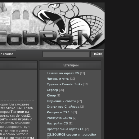
оп кланов
Категории
Тактики на картах CS
[12]
Читеры и читы
[10]
Оружие в Counter Strike
[10]
Сервер
[30]
Юмор
[7]
Обучение и советы
[27]
отором Вы
сможете
Статьи про Снайпера
[2]
er Strike 1.6
! В этом
тегории
Тактики на
Распрыг в CS 1.6
[3]
картах как
de_dust2
,
Раскрутка Сайта
[2]
ерить
и
как играть с
прочитать описание
Настройки CS
[11]
нно совершенствуя
Прострелы на картах CS
[2]
е тактики и уметь
в и самих читов
в
CS:SOURCE сервер и настройки
еры
и
что такое читы
[4]