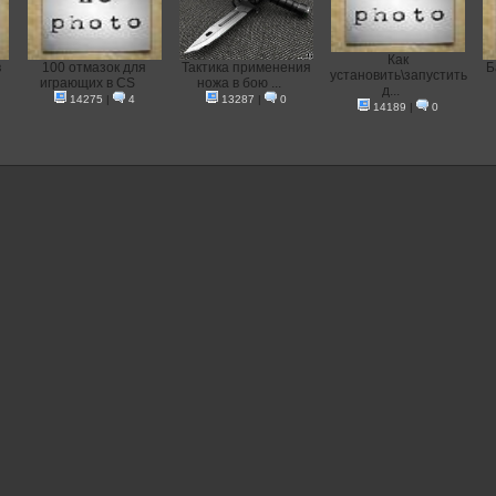
Как
в
100 отмазок для
Тактика применения
Б
установить\запустить
играющих в CS
ножа в бою ...
д...
14275
|
4
13287
|
0
14189
|
0