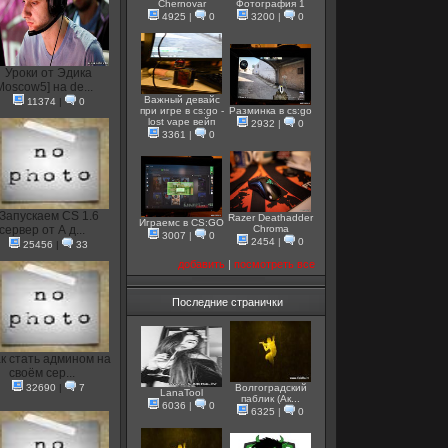
Chernovar
Фотография 1
4925
|
0
3200
|
0
Уроки от Эдика
Moscow5] на de...
Важный девайс
11374
|
0
при игре в cs:go -
Разминка в cs:go
lost vape вейп
2932
|
0
3361
|
0
Запускаем CS 1.6
Razer Deathadder
Играемс в CS:GO
сервер от А д...
Chroma
3007
|
0
2454
|
0
25456
|
33
добавить
|
посмотреть все
Последние странички
к стать админом на
своём сер...
32690
|
7
Волгоградский
LanaTool
паблик (Ак...
6036
|
0
6325
|
0