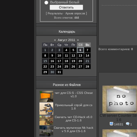
Выбранный Белый
[
·
]
Результаты
Архив опросов
Всего ответов:
444
Календарь
«
Август 2011
»
Пн
Вт
Ср
Чт
Пт
Сб
Вс
Всего комментариев
:
0
1
2
3
4
5
6
7
8
9
10
11
12
13
14
15
16
17
18
19
20
21
22
23
24
25
26
27
28
29
30
31
Разное из Файлов
чит для CS:S - CSS Cheat
v1.0
Прикольный спрэй для cs
1.6
CW server Counter Str
Скачать чит CD-Hack v6.0
1.6
для CS-1.6
14631
|
1
Скачать мультихак Nk hack
v 5.9 для CS-1.6