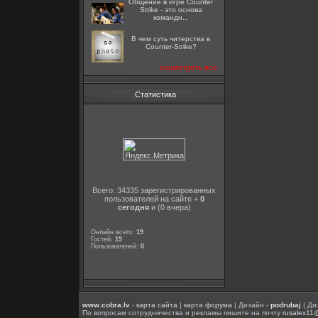
Общение в игре Counter
Strike - это основа
командн...
В чем суть читерства в
Counter-Strike?
посмотреть все
Статистика
Всего: 34335 зарегистрированных
пользователей на сайте +
0
сегодня
и (0 вчера)
Онлайн всего:
19
Гостей:
19
Пользователей:
0
www.cobra.lv
-
карта сайта
|
карта форума
| Дизайн -
podrubaj
| Ди
По вопросам сотрудничества и рекламы пишите на почту
rusalex11