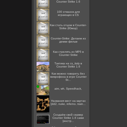
Counter Strike 1.6
100 отмазок для
играющих в CS
Как стать отцом в Counter-
Strike (Юмор)
Counter-Strike: Делаем из
демки фильм
Как стрелять из MP5 в
Counter Strike
Тактика на cs_italy в
Counter Strike 1.6
Как можно говорить без
микрофона в игре Counter
St...
aim, wh, Speedhack,
Названия мест на картах
[dd2, nuke, inferno, train...
Создаём свой сервер
Counter Strike 1.6 сами
[инстр...