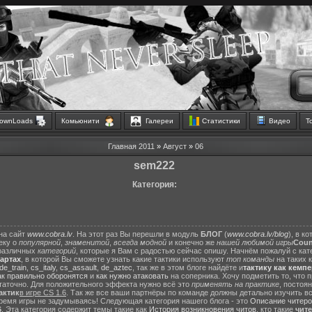
ownLoads
Комьюнити
Галереи
Статистики
Видео
Т
Главная
2011
»
Август
»
06
sem222
Категория:
на сайт
www.cobra.lv
. На этот раз Вы перешли в модуль
БЛОГ
(
www.cobra.lv/blog
), в к
еку о
популярной
,
знаменитой
,
всегда модной
и конечно же
нашей любимой игры
Count
различных
категорий
, которые я Вам с радостью сейчас опишу. Начнём пожалуй с ка
картах
, в которой Вы сможете узнать какие тактики используют
топ команды
на таких 
de_train
,
cs_italy
,
cs_assault
,
de_aztec
, так же в этом блоге найдёте и
тактику как кемп
ак правильно оборонятся
и
как нужно атаковать
на соперника. Хочу подметить то, что 
статочно. Для положительного эффекта нужно всё это
применять на практике
, постоя
актик
в игре CS 1.6
. Так же все ваши партнёры по команде должны детально изучить вс
ремя игры не задумываясь! Следующая категория нашего блога - это
Описание читеро
6
. Эта категория содержит темы такие как
История возникновения читов
, кто такие
чит