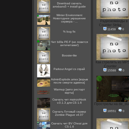
Download скачать
amxbans5 + install guide
Winter Environment
Новогоднее украшение
Радиокоманды в
сервера - ...
Counter Strike ...
11459
|
0
% bug fix
Чит bi0la PE-F (не ловится
античитами!)
Booster-lite
Как стрелять из MP5
Counter ...
Parkour Angel cs спрай
15588
|
0
AdminExplode.amxx [взрыв
после смерти админа]
Warmup [авто рестарт
карты]
Скачать чит mainzoHook
v.0.1.3 для CS 1.6
Прострелы на de_du
18551
|
0
Скачать Готовый сервер
Zombie Plague v4.07
Скачать чит BV Cheat для
CS-1.6