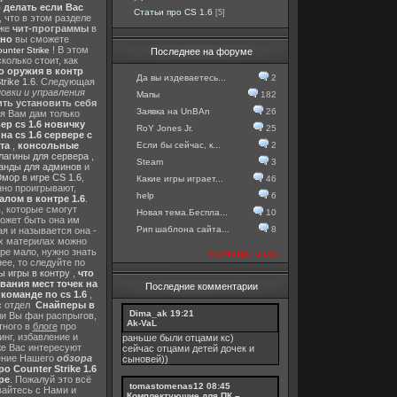
о делать если Вас
Статьи про CS 1.6
[5]
, что в этом разделе
 же
чит-программы
в
тно
вы сможете
! В этом
nter Strike
Последнее на форуме
колько стоит, как
о оружия в контр
Да вы издеваетесь...
2
rike 1.6
. Следующая
овки и управления
Мапы
182
ть установить себя
Заявка на UnBAn
26
 я Вам дам только
ер cs 1.6 новичку
RoY Jones Jr.
25
а cs 1.6 сервере с
Если бы сейчас, к...
2
та
,
консольные
лагины для сервера
,
Steam
3
анды для админов
и
мор в игре CS 1.6
,
Какие игры играет...
46
нно проигрывают,
help
6
алом в контре 1.6
.
в
, которые смогут
Новая тема.Беспла...
10
ожет быть она им
Рип шаблона сайта...
8
я и называется она -
их материлах можно
гре мало, нужно знать
посмотреть все
ее, то следуйте по
 игры в контру
,
что
вания мест точек на
Последние комментарии
команде по cs 1.6
,
с отдел
Снайперы в
Dima_ak
19:21
ли Вы фан распрыгов,
Ak-VaL
тного в
блоге
про
инг, избавление и
раньше были отцами кс)
же Вас интересуют
сейчас отцами детей дочек и
шение Нашего
обзора
сыновей))
о Counter Strike 1.6
ре
. Пожалуй это всё
tomastomenas12
08:45
вайтесь с Нами и
Комплектующие для ПК –