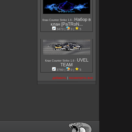
Набор в
-
Клан Counter Strike 1.6
клан [PaTRoN...
3473 |
3 |
5
UVEL
-
Клан Counter Strike 1.6
TEAM
3760 |
0 |
5
добавить
|
посмотреть все