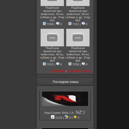
Подборка
Подборка
приколов про
приколов про
животных. Коты,
животных. Коты,
собаки и др. Угар
собаки и др. Угар
№1
№2
7099
|
0
7312
|
0
Подборка
Подборка
приколов про
приколов про
животных. Коты,
животных. Коты,
собаки и др. Угар
собаки и др. Угар
№3
№4
7915
|
0
7356
|
0
добавить
|
посмотреть все
Последние кланы
ℕℤツ
-
Клан Counter Strike 1.6
3139 |
0 |
5