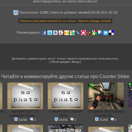
регистрируйтесь на сайте www.cobra.lv
!
Просмотров:
11395
|
Новость добавил
:
senatuS
[06.08.2011 00:16]
Рекомендовать:
Добавлять комментарии могут только зарегистрированные пользователи.
[
Регистрация
|
Вход
]
Читайте и комментируйте другие статьи про Counter Strike
ike
Авторестарт CS
Стишки про Counter
Создаем свой сервер
сервера! Server...
Strike
Counter St...
18290
|
3
16204
|
2
21295
|
4