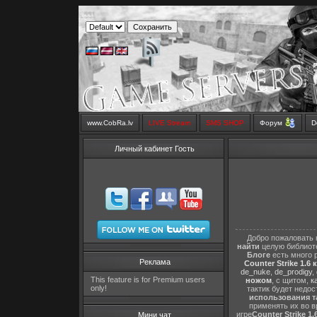
www.CobRa.lv
LIVE Stream
SMS SHOP
Форум
D
Личный кабинет Гость
Добро пожаловать 
найти
целую библиот
Блоге
есть много 
Реклама
Counter Strike 1.6 
de_nuke
,
de_prodigy
,
This feature is for Premium users
ножом
, с щитом,
к
only!
тактик будет недо
использования т
применять их во в
игре
Counter Strike 1.
Мини чат