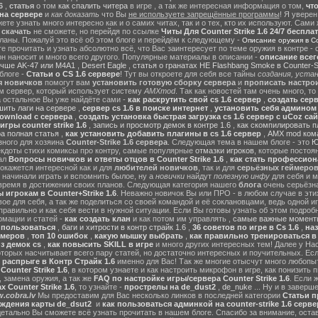
6
,
статья
о том
как спалить читера
в игре , а так же интересная информация о том,
чт
на сервере
и
как доказать
что Вы
не используете запрещённые программы
! Я уверен
те узнать много интересно как и о самих читах, так и о тех, кто их используют. Сами
ы
скачать
не сможете, но перейдя по ссылке
Читы Для Counter Strike 1.6 24/7 беспла
ланы. Пожалуй это всё об этом блоге и перейдём к следующему -
Описание оружия в Cou
 прочитать и узнать абсолютно всё, что Вас заинтересует по теме оружия в контре - с
он наносит и много всего другого. Популярные материалы в описании -
описание всег
учше AK-47 или M4A1
,
Desert Eagle
,
статья о гранатах HE Flashbang Smoke в Counter-St
блоге -
Статьи о CS 1.6 сервере
! Тут вы откроете для себя все тайны
создания, устан
я новичков
помогут вам
установить готовую сборку сервера
и
прописать настрои
м сервер, который использует систему
AMXmod
. Так как новостей там очень много, то
а остальное Вы уже найдёте сами -
как раскрутить свой cs 1.6 сервер
,
создать серв
ить лаги на сервере
,
сервер cs 1.6 в поиске интернет
,
установить себя админом н
ownload с сервера
,
создать установка быстрая загрузка cs 1.6 сервер с uCoz сай
гры counter strike 1.6
,
запись и просмотр демок в контре 1.6
,
как скомпилировать п
ра полная статья
,
как установить добавить плагины в cs 1.6 сервер
,
AMX mod ком
зного для хозяина
Counter-Strike 1.6 сервера
. Следующая тема в нашем блоге - это
Ю
екдоты стихи комиксы про контру, самые популярные
отмазки игроков
, которые постоя
ал
Вопросы новичков и ответы отцов в Counter Strike 1.6
,
как стать профессион
окажется интересной как и для
любителей новичков
, так и для
серьёзных геймеро
 начинали играть и вспомнить былое, ну а
новички
найдут
полезную инфу
для себя и м
время в достижении своих планов. Следующая категория нашего
блога
очень серьёзна
 игрокам в Counter+Strike 1.6
. Неважно новичок Вы или ПРО - в любом случае в эт
вое для себя, а так же поделиться со своей командой и её соклановцами, ведь одной и
правильно и как себя вести в нужной ситуации. Если Вы готовы узнать об этом подробн
мации и статей -
как создать клан
и как потом им управлять ,
самые важные моменты
м пользоваться
,
баги и хитрости в контр страйк 1.6
,
36 советов по игре в Cs 1.6
,
наз
ймеров
,
топ 10 ошибок
,
какую мышку выбрать
,
как правильно тренироваться в 
з демок cs
,
как повысить SKILL в игре
и много других интересных тем! Далее у На
оторых насчитывает всего пару статей, но достаточно интересных и поучительных. Ес
 распрыге в Контр Страйк 1.6
именно для Вас! Так же многие отысчут много любопы
ounter Strike 1.6
, в котором узнаете и как настроить микрофон в игре, как понизить п
 замена оружия, а так же
FAQ по настройке игры/сервера Counter Strike 1.6
. Если 
 Counter Strike 1.6
, то узнайте -
прострелы на de_dust2
,
de_nuke
... Ну и в завер
.cobra.lv
Мы предоставим для Вас несколько линков в последней категории
Статьи пр
ождения карты de_dsut2
и
как пользоваться админкой на counter-strike 1.6 серве
детально Вы сможете всё узнать прочитать в нашем блоге. Спасибо за внимание, оста