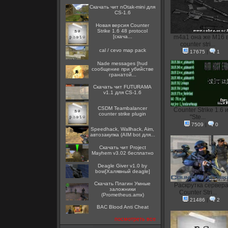
Скачать чит nOtak-mini для
CS-1.6
Новая версия Counter
Strike 1.6 48 protocol
[скача...
m4a1 она же M16 
counter stri...
cal / cevo map pack
17675
|
1
Nade messages [hud
сообщение при убийстве
гранатой...
Скачать чит FUTURAMA
v1.1 для CS-1.6
CSDM Teambalancer
Counter Strike 1.6 
counter strike plugin
"Ste...
7509
|
0
Speedhack, Wallhack, Aim,
автозакупка (AIM bot для...
Скачать чит Project
Mayhem v3.02 бесплатно
Deagle Giver v1.0 by
bow[Халявный deagle]
Скачать Плагин Умные
Раскрутка сервер
заложники
Counter Stri...
(Prometheus.amx)
21486
|
2
BAC Blood Anti Cheat
посмотреть все