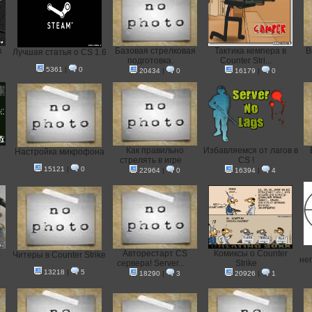
в
Базовая стрелковая
Тактика кемпера в
В
Лучшая статья о CS 1.6
подготовка.
Counter Stri...
5361
|
0
20434
|
0
16179
|
0
и
Как правильно
Избавляемся от лагов в
Настройка микрофона
стрелять в игре
CS !
15121
|
0
22964
|
0
16394
|
4
а
Авторестарт CS
Комиксы о Counter
Читеры в Counter Strike
не
сервера! Server...
Strike
13218
|
5
18290
|
3
20926
|
1