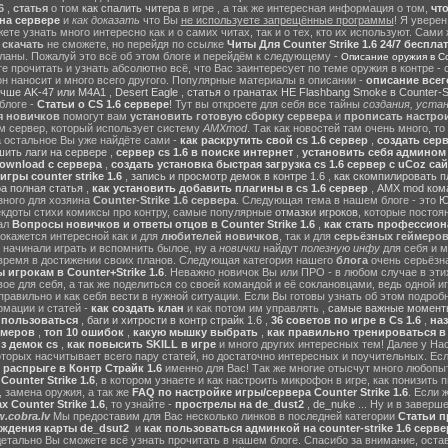
6
,
статья
о том
как спалить читера
в игре , а так же интересная информация о том,
чт
на сервере
и
как доказать
что Вы
не используете запрещённые программы
! Я уверен
те узнать много интересно как и о самих читах, так и о тех, кто их используют. Сами
ы
скачать
не сможете, но перейдя по ссылке
Читы Для Counter Strike 1.6 24/7 беспла
ланы. Пожалуй это всё об этом блоге и перейдём к следующему -
Описание оружия в Cou
 прочитать и узнать абсолютно всё, что Вас заинтересует по теме оружия в контре - с
он наносит и много всего другого. Популярные материалы в описании -
описание всег
учше AK-47 или M4A1
,
Desert Eagle
,
статья о гранатах HE Flashbang Smoke в Counter-St
блоге -
Статьи о CS 1.6 сервере
! Тут вы откроете для себя все тайны
создания, устан
я новичков
помогут вам
установить готовую сборку сервера
и
прописать настрои
м сервер, который использует систему
AMXmod
. Так как новостей там очень много, то
а остальное Вы уже найдёте сами -
как раскрутить свой cs 1.6 сервер
,
создать серв
ить лаги на сервере
,
сервер cs 1.6 в поиске интернет
,
установить себя админом н
ownload с сервера
,
создать установка быстрая загрузка cs 1.6 сервер с uCoz сай
гры counter strike 1.6
,
запись и просмотр демок в контре 1.6
,
как скомпилировать п
ра полная статья
,
как установить добавить плагины в cs 1.6 сервер
,
AMX mod ком
зного для хозяина
Counter-Strike 1.6 сервера
. Следующая тема в нашем блоге - это
Ю
екдоты стихи комиксы про контру, самые популярные
отмазки игроков
, которые постоя
ал
Вопросы новичков и ответы отцов в Counter Strike 1.6
,
как стать профессион
окажется интересной как и для
любителей новичков
, так и для
серьёзных геймеро
 начинали играть и вспомнить былое, ну а
новички
найдут
полезную инфу
для себя и м
время в достижении своих планов. Следующая категория нашего
блога
очень серьёзна
 игрокам в Counter+Strike 1.6
. Неважно новичок Вы или ПРО - в любом случае в эт
вое для себя, а так же поделиться со своей командой и её соклановцами, ведь одной и
правильно и как себя вести в нужной ситуации. Если Вы готовы узнать об этом подробн
мации и статей -
как создать клан
и как потом им управлять ,
самые важные моменты
м пользоваться
,
баги и хитрости в контр страйк 1.6
,
36 советов по игре в Cs 1.6
,
наз
ймеров
,
топ 10 ошибок
,
какую мышку выбрать
,
как правильно тренироваться в 
з демок cs
,
как повысить SKILL в игре
и много других интересных тем! Далее у На
оторых насчитывает всего пару статей, но достаточно интересных и поучительных. Ес
 распрыге в Контр Страйк 1.6
именно для Вас! Так же многие отысчут много любопы
ounter Strike 1.6
, в котором узнаете и как настроить микрофон в игре, как понизить п
 замена оружия, а так же
FAQ по настройке игры/сервера Counter Strike 1.6
. Если 
 Counter Strike 1.6
, то узнайте -
прострелы на de_dust2
,
de_nuke
... Ну и в завер
.cobra.lv
Мы предоставим для Вас несколько линков в последней категории
Статьи пр
ождения карты de_dsut2
и
как пользоваться админкой на counter-strike 1.6 серве
детально Вы сможете всё узнать прочитать в нашем блоге. Спасибо за внимание, оста