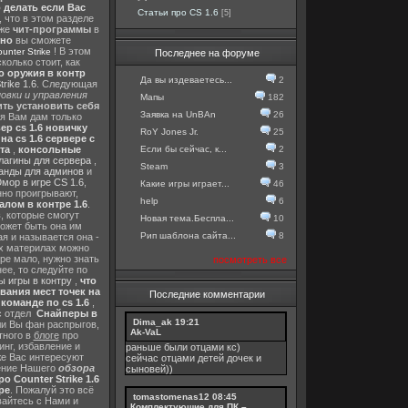
о делать если Вас
Статьи про CS 1.6
[5]
, что в этом разделе
 же
чит-программы
в
тно
вы сможете
! В этом
nter Strike
Последнее на форуме
колько стоит, как
о оружия в контр
Да вы издеваетесь...
2
rike 1.6
. Следующая
овки и управления
Мапы
182
ть установить себя
Заявка на UnBAn
26
 я Вам дам только
ер cs 1.6 новичку
RoY Jones Jr.
25
а cs 1.6 сервере с
Если бы сейчас, к...
2
та
,
консольные
лагины для сервера
,
Steam
3
анды для админов
и
мор в игре CS 1.6
,
Какие игры играет...
46
нно проигрывают,
help
6
алом в контре 1.6
.
в
, которые смогут
Новая тема.Беспла...
10
ожет быть она им
Рип шаблона сайта...
8
я и называется она -
их материлах можно
гре мало, нужно знать
посмотреть все
ее, то следуйте по
 игры в контру
,
что
вания мест точек на
Последние комментарии
команде по cs 1.6
,
с отдел
Снайперы в
Dima_ak
19:21
ли Вы фан распрыгов,
Ak-VaL
тного в
блоге
про
инг, избавление и
раньше были отцами кс)
же Вас интересуют
сейчас отцами детей дочек и
шение Нашего
обзора
сыновей))
о Counter Strike 1.6
ре
. Пожалуй это всё
tomastomenas12
08:45
вайтесь с Нами и
Комплектующие для ПК –