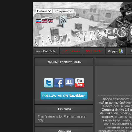
www.CobRa.lv
LIVE Stream
SMS SHOP
Форум
D
Личный кабинет Гость
Добро пожаловать 
найти
целую библиот
Блоге
есть много 
Реклама
Counter Strike 1.6 
de_nuke
,
de_prodigy
,
This feature is for Premium users
ножом
, с щитом,
к
only!
тактик будет недо
использования т
применять их во в
игре
Counter Strike 1.
Мини чат