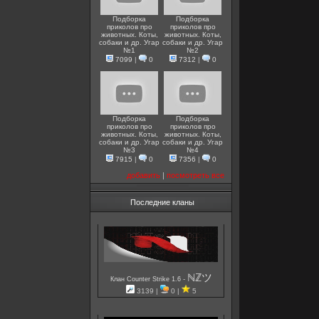
Подборка
Подборка
приколов про
приколов про
животных. Коты,
животных. Коты,
собаки и др. Угар
собаки и др. Угар
№1
№2
7099
|
0
7312
|
0
Подборка
Подборка
приколов про
приколов про
животных. Коты,
животных. Коты,
собаки и др. Угар
собаки и др. Угар
№3
№4
7915
|
0
7356
|
0
добавить
|
посмотреть все
Последние кланы
ℕℤツ
-
Клан Counter Strike 1.6
3139 |
0 |
5