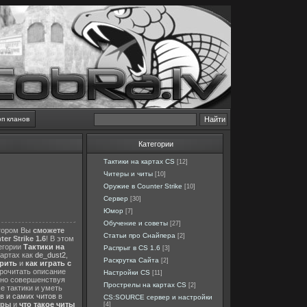
оп кланов
Категории
Тактики на картах CS
[12]
Читеры и читы
[10]
Оружие в Counter Strike
[10]
Сервер
[30]
Юмор
[7]
Обучение и советы
[27]
отором Вы
сможете
Статьи про Снайпера
[2]
er Strike 1.6
! В этом
тегории
Тактики на
Распрыг в CS 1.6
[3]
картах как
de_dust2
,
Раскрутка Сайта
[2]
ерить
и
как играть с
прочитать описание
Настройки CS
[11]
нно совершенствуя
Прострелы на картах CS
[2]
е тактики и уметь
в и самих читов
в
CS:SOURCE сервер и настройки
еры
и
что такое читы
[4]