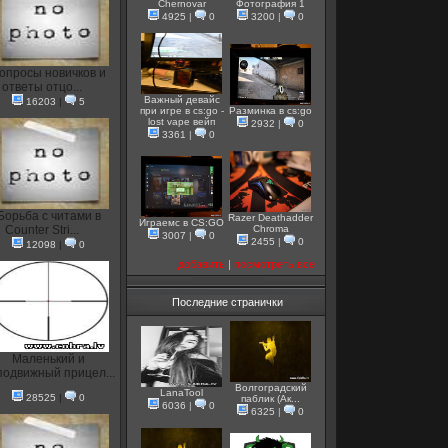
Chernovar
Фотография 1
4925
|
0
3200
|
0
опросы новичков и
ответы отцо...
Важный девайс
16203
|
5
при игре в cs:go -
Разминка в cs:go
lost vape вейп
2932
|
0
3361
|
0
Борьба с читами в
Razer Deathadder
Играемс в CS:GO
Counter Stri...
Chroma
3007
|
0
2455
|
0
12098
|
0
добавить
|
посмотреть все
Последние странички
Маленький и
подвижный прицел...
Волгоградский
LanaTool
28525
|
0
паблик (Ак...
6036
|
0
6325
|
0