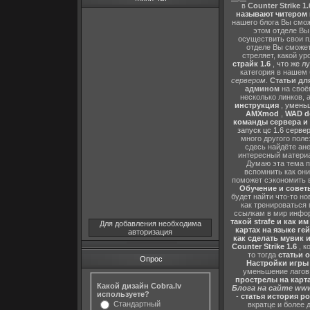
в
Counter Strike 1.
называют читером 
нашего блога Вы сможе
этом отделе В
осуществить свои п
отделе Вы сможете
стреляет, какой ур
страйк 1.6
,
что же л
категория в нашем 
сервером
.
Статьи дл
админом
на своё
несколько линков, 
инструкция
,
уменьш
AMXmod
,
WAD d
команды сервера и и
запуск цс 1.6 серве
много другого поле
сдесь найдёте ан
интересный матери
Думаю эта тема п
вспомнить как они
поможет сэкономить 
Обучение и советы
будет найти что-то но
как тренироваться 
ссылкам в мир инфор
такой strafe и как и
Для добавления необходима
картах на языке ге
авторизация
как сделать мувик и
Counter Strike 1.6
, к
то тогда
статьи о
Опрос
Настройки игры C
уменьшение лагов,
прострелы на картах
Какой дизайн Cobra.lv
Блога на сайте www
используете?
-
статья история р
Стандартный
вкратце и более 