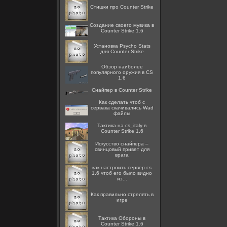
Стишки про Counter Strike
Создание своего мувика в
Counter Strike 1.6
Установка Psycho Stats
для Counter Strike
Обзор наиболее
популярного оружия в CS
1.6
Снайпер в Counter Strike
Как сделать чтоб с
сервака скачивались Wad
файлы
Тактика на cs_italy в
Counter Strike 1.6
Искусство снайпера –
свинцовый привет для
врага
как настроить сервер cs
1.6 чтоб его было видно
из...
Как правильно стрелять в
игре
Тактика Обороны в
Counter Strike 1.6