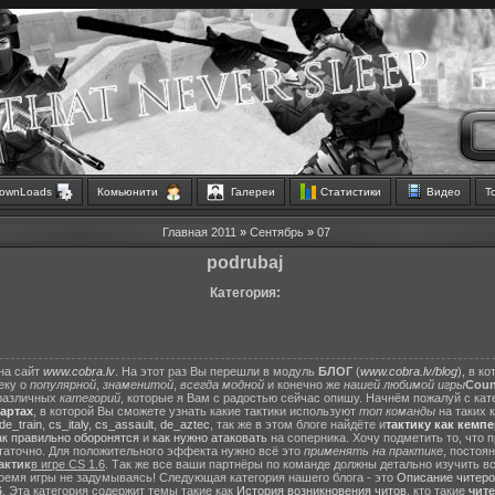
ownLoads
Комьюнити
Галереи
Статистики
Видео
Т
Главная
2011
»
Сентябрь
»
07
podrubaj
Категория:
на сайт
www.cobra.lv
. На этот раз Вы перешли в модуль
БЛОГ
(
www.cobra.lv/blog
), в к
еку о
популярной
,
знаменитой
,
всегда модной
и конечно же
нашей любимой игры
Count
различных
категорий
, которые я Вам с радостью сейчас опишу. Начнём пожалуй с ка
картах
, в которой Вы сможете узнать какие тактики используют
топ команды
на таких 
de_train
,
cs_italy
,
cs_assault
,
de_aztec
, так же в этом блоге найдёте и
тактику как кемп
ак правильно оборонятся
и
как нужно атаковать
на соперника. Хочу подметить то, что 
статочно. Для положительного эффекта нужно всё это
применять на практике
, постоя
актик
в игре CS 1.6
. Так же все ваши партнёры по команде должны детально изучить вс
ремя игры не задумываясь! Следующая категория нашего блога - это
Описание читеро
6
. Эта категория содержит темы такие как
История возникновения читов
, кто такие
чит