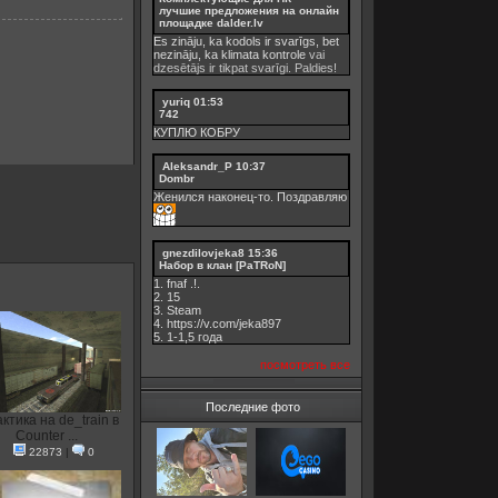
лучшие предложения на онлайн
площадке dalder.lv
Es zināju, ka kodols ir svarīgs, bet
nezināju, ka
klimata kontrole
vai
dzesētājs ir tikpat svarīgi. Paldies!
yuriq
01:53
742
КУПЛЮ КОБРУ
Aleksandr_P
10:37
Dombr
Женился наконец-то. Поздравляю
gnezdilovjeka8
15:36
Набор в клан [PaTRoN]
1. fnaf .!.
2. 15
3. Steam
4. https://v.com/jeka897
5. 1-1,5 годa
посмотреть все
Последние фото
актика на de_train в
Counter ...
22873
|
0