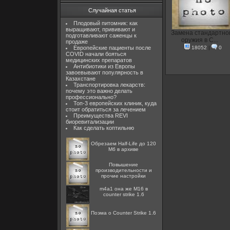
Случайная статья
Плодовый питомник: как
выращивают, прививают и
Замена стандартно
подготавливают саженцы к
оружия в C...
продаже
Европейские пациенты после
18052
|
0
COVID начали бояться
медицинских препаратов
Антибиотики из Европы
завоевывают популярность в
Казахстане
Транспортировка лекарств:
почему это важно делать
профессионально?
Топ-3 европейских клиник, куда
стоит обратиться за лечением
Преимущества REVI
биоревитализации
Как сделать коптильню
Обрезаем Half-Life до 120
Мб в архиве
Повышение
производительности и
прочие настройки
m4a1 она же M16 в
counter strike 1.6
Поэма о Counter Strike 1.6