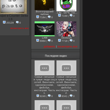
Волгоградский
.:Life:. Do^It_| ko...
паблик
фиг в Counter Strike
7199
|
0
7184
|
0
1.6
20129
|
0
посмотреть все
LAM
DeekeyS
6984
|
0
7718
|
0
добавить
|
посмотреть все
Последние видео
Самые смешные
Самые смешные
и тупые люди соц.
и тупые люди соц.
сетей. Вконтакте,
сетей. Вконтакте,
одноклассники,
одноклассники,
фейсбук,
фейсбук,
инстаграм. Часть
инстаграм. Часть
1.
2.
9246
|
0
8341
|
0