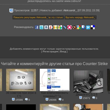
регистрируйтесь на сайте www.cobra.lv
!
Просмотров:
11357
|
Новость добавил
:
Aleksandr_
[07.09.2011 15:39]
Рекомендовать:
Добавлять комментарии могут только зарегистрированные пользователи.
[
Регистрация
|
Вход
]
Читайте и комментируйте другие статьи про Counter Strike
36 советов при игре в
Как компилировать
Т
Деньги в CS 1.6
CS:
плагины? *.s...
15671
|
0
15586
|
0
26066
|
4