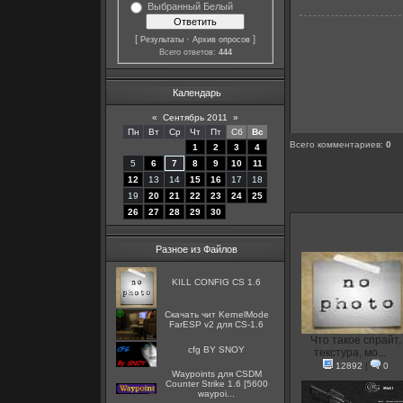
Выбранный Белый
[
·
]
Результаты
Архив опросов
Всего ответов:
444
Календарь
«
Сентябрь 2011
»
Пн
Вт
Ср
Чт
Пт
Сб
Вс
Всего комментариев
:
0
1
2
3
4
5
6
7
8
9
10
11
12
13
14
15
16
17
18
19
20
21
22
23
24
25
26
27
28
29
30
Разное из Файлов
KILL CONFIG CS 1.6
Скачать чит KernelMode
FarESP v2 для CS-1.6
Что такое спрайт,
cfg BY SNOY
текстура, мо...
12892
|
0
Waypoints для CSDM
Counter Strike 1.6 [5600
waypoi...