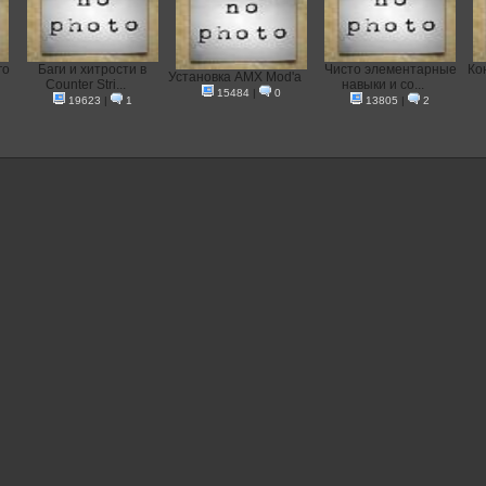
го
Баги и хитрости в
Чисто элементарные
Кон
Установка AMX Mod'a
Counter Stri...
навыки и со...
15484
|
0
19623
|
1
13805
|
2