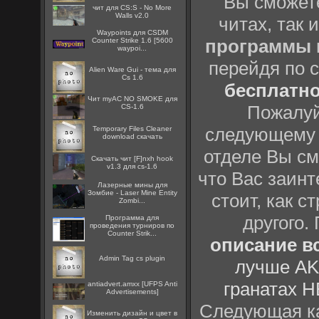
Вы сможете
чит для CS:S - No More
Walls v2.0
читах, так 
Waypoints для CSDM
программы
Counter Strike 1.6 [5600
waypoi...
перейдя по 
Alien Ware Gui - тема для
Cs 1.6
бесплатн
Чит myAC NO SMOKE для
Пожалуй
CS-1.6
следующему
Temporary Files Cleaner
download скачать
отделе Вы см
Скачать чит [F]nxh hook
v1.3 для cs-1.6
что Вас заинт
Лазерные мины для
Зомбие - Laser Mine Entity
стоит, как с
Zombi...
другого.
Программа для
проведения турниров по
Counter Strik...
описание вс
Admin Tag cs plugin
лучше AK
гранатах H
antiadvert.amxx [UFPS Anti
Advertisements]
Следующая ка
Изменить дизайн и цвет в