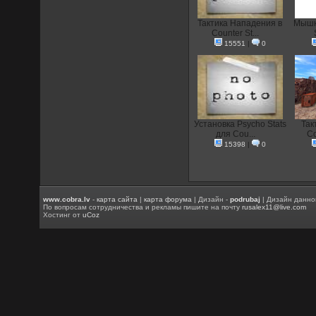
Тактика Нападения в
Мышка
Counter St...
15551
|
0
Установка Psycho Stats
Так
для Cou...
Co
15398
|
0
www.cobra.lv
-
карта сайта
|
карта форума
| Дизайн -
podrubaj
| Дизайн данно
По вопросам сотрудничества и рекламы пишите на почту
rusalex11@live.com
Хостинг от
uCoz