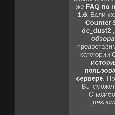
же
FAQ по н
1.6
. Если ж
Counter S
de_dust2
обзора
предоставим
категории
истори
пользова
сервере
. П
Вы сможете
Спасибо
регист