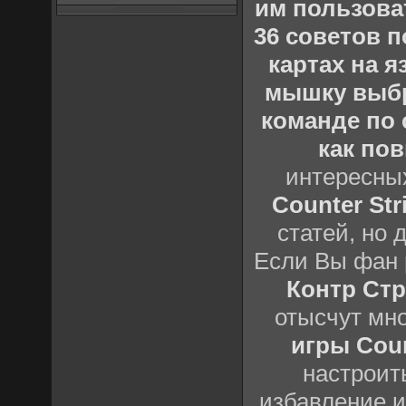
им пользова
36 советов по
картах на 
мышку выб
команде по c
как пов
интересны
Counter Stri
статей, но 
Если Вы фан 
Контр Стр
отысчут мн
игры Count
настроить
избавление и