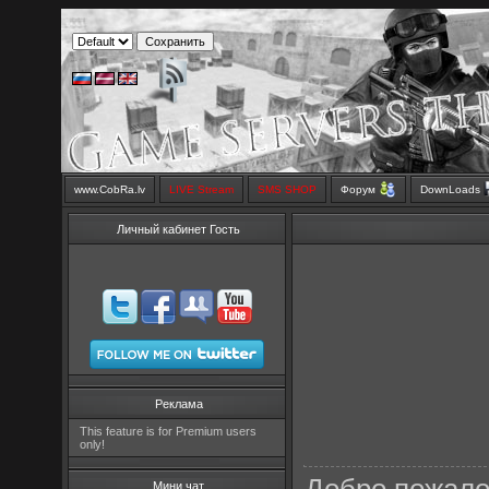
www.CobRa.lv
LIVE Stream
SMS SHOP
Форум
DownLoads
Личный кабинет Гость
Реклама
This feature is for Premium users
only!
Мини чат