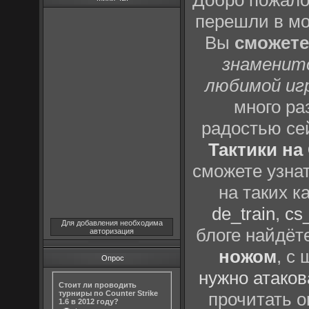
Добро пожало
перешли в м
Вы
сможете
знаменит
любимой иг
много р
радостью се
Тактики на 
сможете узна
на таких к
de_train
,
cs_
Для добавления необходима
блоге найдёт
авторизация
ножом
, с
Опрос
нужно атаков
Стоит ли проводить
турниры по Counter Strike
прочитать о
1.6 в 2012 году?