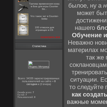
былое, ну а
н
Тактика применения ножа
в бою для игры Counter
Str...
может быт
Что такое чит в Counter-
достижени
Strike
нашего
бл
100 отмазок для
играющих в CS
Обучение и
посмотреть все
Неважно нови
Статистика
материлах мо
так же
соклановцами
тренировать
ситуации. Е
Всего: 34335 зарегистрированных
пользователей на сайте +
0
сегодня
и (0 вчера)
то следуйте 
как создат
Онлайн всего:
7
Гостей:
7
Пользователей:
0
важные момен