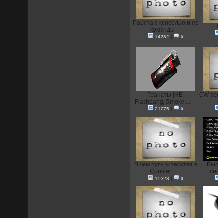
Работа с консолью и ее
команды
14382
|
0
Гранаты [HE,
CW ser
Flashbang, Smoke ...
21075
|
0
В чем суть читерства в
Быс
Counter...
сер
15323
|
0