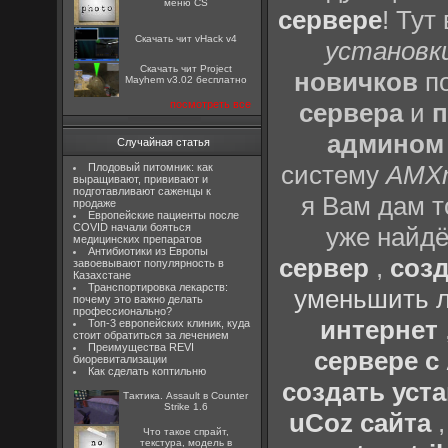
меню CS
сервере
! Тут
Скачать чит vHack v4
установки
Скачать чит Project
новичков
по
Mayhem v3.02 бесплатно
посмотреть все
сервера
и
п
админом
Случайная статья
систему
AMX
Плодовый питомник: как
выращивают, прививают и
подготавливают саженцы к
я Вам дам т
продаже
Европейские пациенты после
COVID начали бояться
уже найдё
медицинских препаратов
Антибиотики из Европы
сервер
,
созд
завоевывают популярность в
Казахстане
Транспортировка лекарств:
уменьшить л
почему это важно делать
профессионально?
интернет
Топ-3 европейских клиник, куда
стоит обратиться за лечением
Преимущества REVI
сервере 
биоревитализации
Как сделать коптильню
создать уста
Тактика. Assault в Counter
Strike 1.6
uCoz сайта
Что такое спрайт,
текстура, модель в