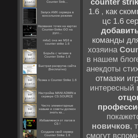
counter strik
Counter Strik...
1.6
,
как ско
Запуск AMX сервера в
консольном режиме
цс 1.6 се
Название точек на картах
добавить
Counter-Strike:GO на
русс...
команды дл
m4a1 она же M16 в
counter strike 1.6
хозяина
Coun
Борьба с читами в
в нашем блоге
Counter Strike 1.6
Быстрая раскрутка сайта
анекдоты сти
(Бесплатно)
отмазки иг
Поэма о Counter Strike 1.6
интересный
Настройка MANI ADMIN в
отцов
сервере CS:SOURCE
профессио
Чисто элементарные
навыки и советы должен
знать ка...
покажет
Избавляемся от лагов в
новичков
, 
CS !
Создаем свой сервер
смогут вспомн
Counter Strike 1.6