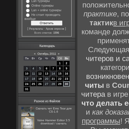
Lan турниры
положительно
Online турниры
Lan + online турниры
практике
, п
Не стоит проводить
вообще
тактик
в иг
[
·
]
Результаты
Архив опросов
команде долж
Всего ответов:
1596
применят
Календарь
Следующая 
«
Октябрь 2011
»
читеров и с
Пн
Вт
Ср
Чт
Пт
Сб
Вс
1
2
категор
3
4
5
6
7
8
9
10
11
12
13
14
15
16
возникновен
17
18
19
20
21
22
23
читы
в
Coun
24
25
26
27
28
29
30
31
читера
в игре
что делать 
Разное из Файлов
Скачать чит Emo Tear для
и
как доказ
CS-1.6
программы
! 
Valve Hammer Editor 3.5
download / скачать