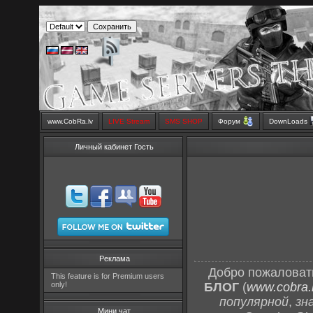
www.CobRa.lv
LIVE Stream
SMS SHOP
Форум
DownLoads
Личный кабинет Гость
Реклама
Добро пожаловат
This feature is for Premium users
only!
БЛОГ
(
www.cobra.l
популярной
,
зн
Мини чат