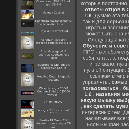
Скачать чит 4K4 v2 hook
которые постоянно
для CS-1.6
ответы отцов в C
Molotov Cocktail
1.6
. Думаю эта те
так и для
серьёзн
Просмотр сайтов [cobra.lv,
one.lv, facebook.com, t...
играть и вспомни
Trayit 4.6.5 download
может быть она и
Следующая кате
Adrenalin Mod для
сервера counter strike 1.6
Обучение и советы
ПРО - в любом слу
Post Message v2.0
[цветные сообщения в
себя, а так же по
чате]
игре мало, нужн
Быстрое соединение с
серверами CobRa
нужной ситуации. 
ссылкам в мир 
Metallica Death Magnetic
скачать
управлять ,
самые 
пользоваться
,
ба
Waypoints для CSDM
Counter Strike 1.6 [5600
1.6
,
названия мес
waypoi...
какую мышку выб
cfg BY SNOY
,
как сделать муви
чит для CS:S - coconuT
интересных тем! Д
2.4.1
насчитывает всег
Reallite HLGuard 2.7
Если Вы фан рас
Aнтичит для сервера CS
1.6