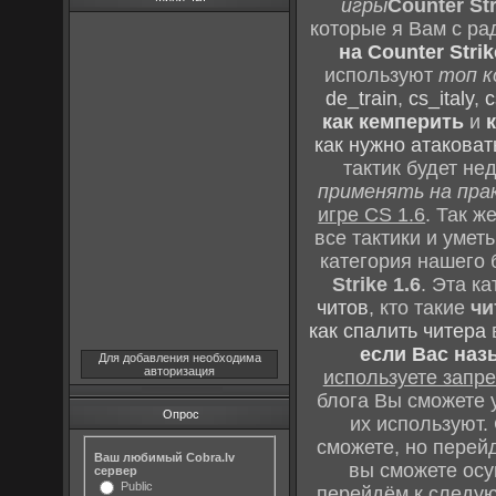
игры
Counter Str
которые я Вам с ра
на Counter Strik
используют
топ к
de_train
,
cs_italy
,
c
как кемперить
и
как нужно атаковат
тактик будет не
применять на пра
игре CS 1.6
. Так 
все тактики и уме
категория нашего 
Strike 1.6
. Эта к
читов
, кто такие
чи
как спалить читера
если Вас наз
Для добавления необходима
авторизация
используете зап
блога Вы сможете у
Опрос
их используют.
сможете, но перей
Ваш любимый Cobra.lv
вы сможете осу
сервер
Public
перейдём к следу