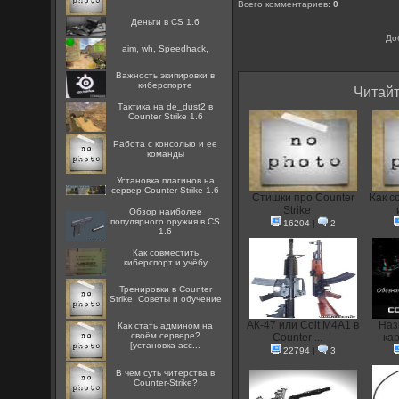
Всего комментариев
:
0
Деньги в CS 1.6
До
aim, wh, Speedhack,
Важность экипировки в
киберспорте
Читайт
Тактика на de_dust2 в
Counter Strike 1.6
Работа с консолью и ее
команды
Установка плагинов на
сервер Counter Strike 1.6
Стишки про Counter
Как с
Strike
Обзор наиболее
популярного оружия в CS
16204
|
2
1.6
Как совместить
киберспорт и учёбу
Тренировки в Counter
Strike. Советы и обучение
АК-47 или Colt M4A1 в
Наз
Как стать админом на
своём сервере?
Counter ...
кар
[установка acc...
22794
|
3
В чем суть читерства в
Counter-Strike?