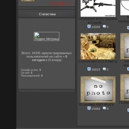
посмотреть все
Статистика
Описание всего оружия
непод
в Counte...
14332
|
0
Всего: 34335 зарегистрированных
пользователей на сайте +
0
сегодня
и (0 вчера)
Статья про cs 1.6 карту:
10
"...
иг
20015
|
2
Онлайн всего:
5
Гостей:
5
Пользователей:
0
Поэма
Установка AMX Mod'a
15484
|
0