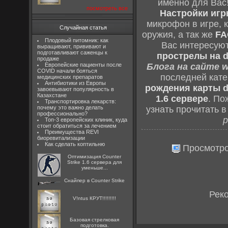
именно для Вас
посмотреть все
Настройки игры
микрофон в игре, 
Случайная статья
оружия, а так же
FA
Плодовый питомник: как
Вас интересую
выращивают, прививают и
подготавливают саженцы к
прострелы на d
продаже
Европейские пациенты после
Блога на сайте w
COVID начали бояться
последней кат
медицинских препаратов
Антибиотики из Европы
рождения карты d
завоевывают популярность в
Казахстане
1.6 сервере
. По
Транспортировка лекарств:
почему это важно делать
узнать прочитать 
профессионально?
р
Топ-3 европейских клиник, куда
стоит обратиться за лечением
Преимущества REVI
биоревитализации
Как сделать коптильню
Просмотр
Оптимизация Counter
Strike 1.6 сервера для
уменьше...
Снайпер в Counter Strike
Рек
V!ntus КРУТ!!!!!!!!!
Базовая стрелковая
подготовка.