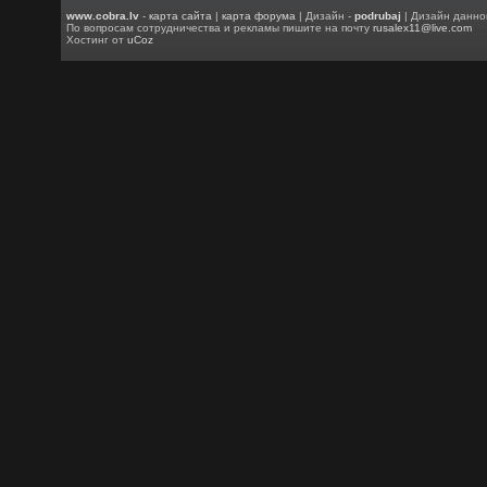
www.cobra.lv
-
карта сайта
|
карта форума
| Дизайн -
podrubaj
| Дизайн данно
По вопросам сотрудничества и рекламы пишите на почту
rusalex11@live.com
Хостинг от
uCoz