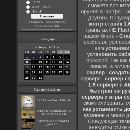
Csdm
сможете прочитат
War3 + Csdm
оружия в контре - с
Hns xD
другого. Популя
[
·
]
Результаты
Архив опросов
контр страйк 1.
Всего ответов:
936
гранатах HE Flash
нашем блоге -
Ста
Календарь
создания, установ
вам
установи
«
Август 2011
»
Пн
Вт
Ср
Чт
Пт
Сб
Вс
установить себ
1
2
3
4
5
6
7
AMXmod
. Так как
8
9
10
11
12
13
14
линков, а остал
15
16
17
18
19
20
21
сервер
,
создать
22
23
24
25
26
27
28
сервере
,
сервер cs
29
30
31
1.6 сервере с 
Разное из Файлов
быстрая загруз
сервера и игры cou
GIF Movie Gear 4.02 full
скомпилировать п
как установить до
Спрай в HD разрешение
на сервер Cs 1,6
админов
и много д
Следующая тема 
Скачать чит EnemyESP
для CS-1.6
анекдоты стихи 