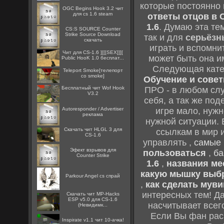
которые постоянно
OGC Begins Hook 3.2 чит
для cs 1.6 steam
ответы отцов в C
1.6
. Думаю эта те
CS:S SOURCE Counter
Strike Source Download
так и для
серьёзн
скачать
играть и вспомни
Чит для CS-1.6 ][[[SEX]]][
может быть она и
Public HooK 1.0 бесплат...
Следующая кате
Teleport Smoke[телепорт
со smoke]
Обучение и советы
Бесплатный чит Wof Hook
ПРО - в любом слу
V3.2
себя, а так же по
Autoresponder / Advertiser
игре мало, нужн
реклама
нужной ситуации. 
Скачать чит HLGL 3 для
ссылкам в мир 
CS-1.6
управлять ,
самые 
Эфект взрывов для
пользоваться
,
ба
Counter Strike
1.6
,
названия мес
какую мышку выб
Parkour Angel cs спрай
,
как сделать муви
интересных тем! Д
Скачать чит MP-Hacks
ESP v5.0 для CS-1.6
насчитывает всег
(Невидимк...
Если Вы фан рас
Inspirate v1.1 чит 10-ачка!