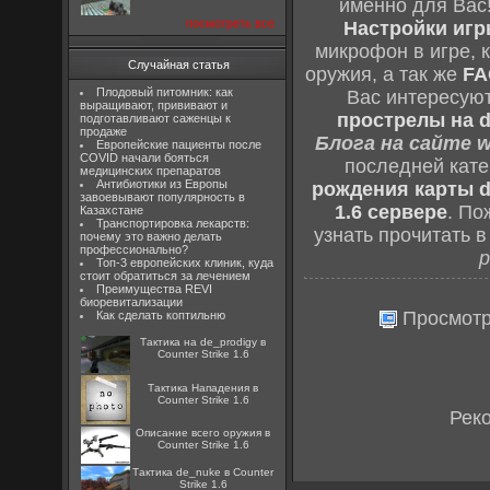
именно для Вас
посмотреть все
Настройки игры
микрофон в игре, 
Случайная статья
оружия, а так же
FA
Плодовый питомник: как
Вас интересую
выращивают, прививают и
прострелы на d
подготавливают саженцы к
продаже
Блога на сайте w
Европейские пациенты после
COVID начали бояться
последней кат
медицинских препаратов
Антибиотики из Европы
рождения карты d
завоевывают популярность в
1.6 сервере
. По
Казахстане
Транспортировка лекарств:
узнать прочитать 
почему это важно делать
профессионально?
р
Топ-3 европейских клиник, куда
стоит обратиться за лечением
Преимущества REVI
биоревитализации
Просмот
Как сделать коптильню
Тактика на de_prodigy в
Counter Strike 1.6
Тактика Нападения в
Counter Strike 1.6
Рек
Описание всего оружия в
Counter Strike 1.6
Тактика de_nuke в Counter
Strike 1.6