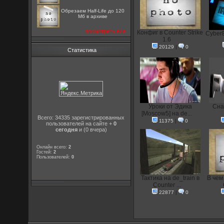
Обрезаем Half-Life до 120
Мб в архиве
посмотреть все
Конфиг в Counter Strike
CyberE
1.6
20129
|
0
Статистика
Уроки от Эдика
Сна
[Moscow5] на de...
Всего: 34335 зарегистрированных
11375
|
0
пользователей на сайте +
0
сегодня
и (0 вчера)
Онлайн всего:
2
Гостей:
2
Пользователей:
0
Тактика на de_train в
В чем
Counter ...
22877
|
0