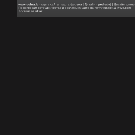
www.cobra.lv
-
карта сайта
|
карта форума
| Дизайн -
podrubaj
| Дизайн данно
По вопросам сотрудничества и рекламы пишите на почту
rusalex11@live.com
Хостинг от
uCoz