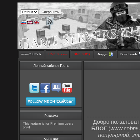
www.CobRa.lv
LIVE Stream
SMS SHOP
Форум
DownLoads
Личный кабинет Гость
Реклама
Добро пожаловат
This feature is for Premium users
only!
БЛОГ
(
www.cobra.l
популярной
,
зн
Мини чат