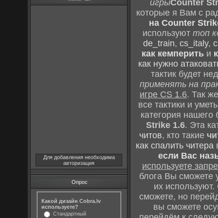
игры
Counter Str
которые я Вам с ра
на Counter Strik
используют
топ к
de_train
,
cs_italy
,
c
как кемперить
и
как нужно атаковат
тактик будет не
применять на пра
игре CS 1.6
. Так 
все тактики и уме
категория нашего 
Strike 1.6
. Эта к
читов
, кто такие
чи
как спалить читера
если Вас наз
Для добавления необходима
авторизация
используете зап
блога Вы сможете у
Опрос
их используют.
сможете, но перей
Какой дизайн Cobra.lv
вы сможете осу
используете?
Стандартный
перейдём к следу