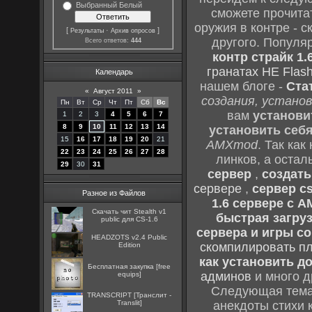
Выбранный Белый
сможете прочитат
оружия в контре - с
[
·
]
Результаты
Архив опросов
другого. Популя
Всего ответов:
444
контр страйк 1.
гранатах HE Flash
Календарь
нашем блоге -
Ста
«
Август 2011
»
создания, установ
Пн
Вт
Ср
Чт
Пт
Сб
Вс
вам
установи
1
2
3
4
5
6
7
8
9
10
11
12
13
14
установить себ
15
16
17
18
19
20
21
AMXmod
. Так как
22
23
24
25
26
27
28
линков, а остал
29
30
31
сервер
,
создать
сервере
,
сервер cs
Разное из Файлов
1.6 сервере с 
Скачать чит Stealth v1
быстрая загруз
public для CS-1.6
сервера и игры cou
HEADZOTS v2.4 Public
скомпилировать п
Edition
как установить до
Бесплатная закупка [free
админов
и много д
equips]
Следующая тема 
TRANSCRIPT [Транслит -
Translit]
анекдоты стихи 