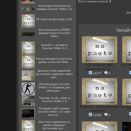
Всего комментариев
:
0
Установка плагинов на
сервер Counter Strike 1.6
До
36 советов при игре в CS:
Читайт
Как посмотреть DEMO
(демку) игры в Counter
Strike
Борьба с читами в
Counter Strike 1.6
Как установить\запустить
демку в Counter-Strik...
100 отмазок для
19 сп
играющих в CS
л
Делаем себя админом!
14277
|
4
[установка админки через
user...
Оптимизация Counter
Strike 1.6 сервера для
уменьше...
Тактика на de_aztec в
Counter Strike 1.6
Работа с консолью и ее
Читеры
Создаём свой сервер
команды
Counter Strike 1.6 сами
[инстр...
14384
|
0
Как стать админом на
своём сервере?
[установка acc...