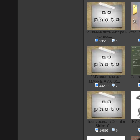
Как вычислить читера и
Устан
как вес...
23513
|
3
AMX команды для
Count
админа, AMX Ко...
H
43270
|
2
Тренировки в Counter
F.A.
Strike. С...
иг
16897
|
0