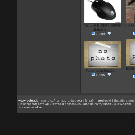
Мышка в игре Counter
STRAFE
Strike! К...
20309
|
0
Трюки
Установка бомбы
13055
|
0
www.cobra.lv
-
карта сайта
|
карта форума
| Дизайн -
podrubaj
| Дизайн данно
По вопросам сотрудничества и рекламы пишите на почту
rusalex11@live.com
Хостинг от
uCoz