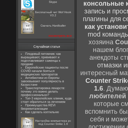
консольные к
Skype
запись и прос
Бесплатный чит Wof Hook
V3.2
плагины для с
как установи
Скачать Hardballer
mod команды
посмотреть все
хозяина
Cou
Случайная статья
нашем блог
Плодовый питомник: как
анекдоты ст
выращивают, прививают и
подготавливают саженцы к
отмазки и
продаже
Европейские пациенты после
COVID начали бояться
интересный м
медицинских препаратов
Антибиотики из Европы
Counter Strik
завоевывают популярность в
Казахстане
1.6
. Думаю
Транспортировка лекарств:
почему это важно делать
любителей 
профессионально?
Топ-3 европейских клиник, куда
стоит обратиться за лечением
которые см
Преимущества REVI
биоревитализации
вспомнить бы
Как сделать коптильню
себя и може
Настройка компьютера pc
под Counter Strike 1.6
достижении 