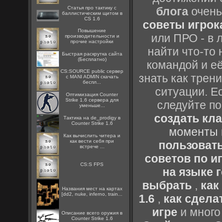
Статья про тактику с
блога
очень
баллистическим щитом в
CS 1.6
советы игрока
Повышение
или ПРО - в 
производительности и
прочие настройки
найти что-то 
Быстрая раскрутка сайта
(Бесплатно)
командой и её
CS:SOURCE public сервер
знать как трен
с MANI ADMIN скачать
беспл...
ситуации. Е
Оптимизация Counter
Strike 1.6 сервера для
следуйте по
уменьше...
создать кл
Тактика на de_prodigy в
Counter Strike 1.6
моменты 
Как вычислить читера и
как вести себя при
пользоват
встрече ...
советов по иг
CS:S FPS
на языке 
выбрать
,
как
Названия мест на картах
[dd2, nuke, inferno, train...
1.6
,
как сдела
игре
и много
Описание всего оружия в
Counter Strike 1.6