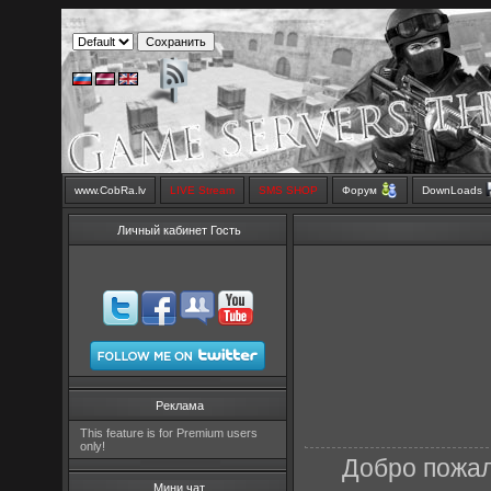
www.CobRa.lv
LIVE Stream
SMS SHOP
Форум
DownLoads
Личный кабинет Гость
Реклама
This feature is for Premium users
only!
Добро пожал
Мини чат