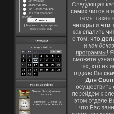
Lan турниры
Следующая кате
Online турниры
Lan + online турниры
самих читов
в
и
Не стоит проводить
темы такие 
вообще
читеры
и
что 
[
·
]
Результаты
Архив опросов
Всего ответов:
1596
как спалить чи
о том,
что дел
Календарь
и
как дока
«
Август 2011
»
программы
! 
Пн
Вт
Ср
Чт
Пт
Сб
Вс
1
2
3
4
5
6
7
сможете узнать
8
9
10
11
12
13
14
тех, кто их
15
16
17
18
19
20
21
22
23
24
25
26
27
28
отделе Вы
ска
29
30
31
Для Count
Разное из Файлов
осуществить с
Teleport Smoke[телепорт
перейдём к сл
со smoke]
этом отделе В
Snowballs - Снежки на
сервер Counter Strike 1.6
что Вас заин