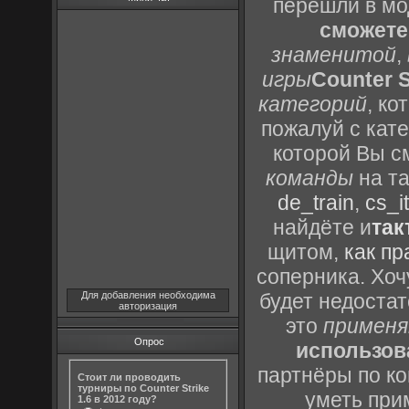
перешли в м
сможете
знаменитой
,
игры
Counter S
категорий
, к
пожалуй с кат
которой Вы с
команды
на та
de_train
,
cs_it
найдёте и
так
щитом,
как пр
соперника. Хоч
Для добавления необходима
будет недоста
авторизация
это
применя
Опрос
использов
партнёры по ко
Стоит ли проводить
турниры по Counter Strike
уметь при
1.6 в 2012 году?