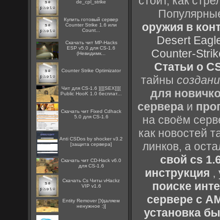
стоит, как стре
de_cpl_strike
Популярные
Купить готовый сервер
оружия в конт
Counter Strike 1.6 или
Count...
Desert Eagl
Скачать чит MP-Hacks
ESP v5.0 для CS-1.6
Counter-Strik
(Невидимк...
Статьи о CS
Counter Strike Optimizator
тайны
создани
Чит для CS-1.6 ][[[SEX]]][
для новичк
Public HooK 1.0 бесплат...
сервера
и
про
Скачать чит Fixed Cdhack
на своём серв
5.0 для CS-1.6
как новостей т
Anti CSDos by shocker v3.2
линков, а ост
[защита сервера]
свой cs 1.
Скачать чит CD-Hack v6.0
для CS-1.6
инструкция
,
Скачать Cs Читы vHackz
поиске инт
VIP v1.6
сервере с 
Entity Remover [Удаляем
ненужное :)]
установка быс