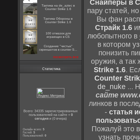
Снайперы в Co
Тактика на de_aztec в
пару статей, н
Counter Strike 1.6
Вы фан расп
Тактика Обороны в
Counter Strike 1.6
Страйк 1.6
им
100 отмазок для
любопытного в
играющих в CS
в котором уз
Создание "чистых"
скриншотов в counter S...
понизить пи
посмотреть все
оружия, а так
Strike 1.6
. Е
Статистика
Counter Strik
de_nuke
...
сайте www.c
линков в посл
-
статья 
Всего: 34335 зарегистрированных
пользователей на сайте +
0
пользоватьс
сегодня
и (0 вчера)
Пожалуй это в
Онлайн всего:
5
Гостей:
5
узнать проч
Пользователей:
0