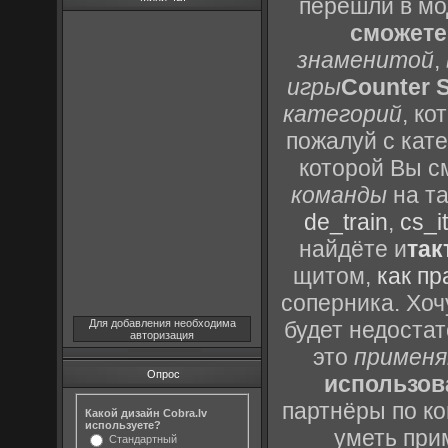
перешли в м
сможете
знаменитой
,
игры
Counter S
категорий
, к
пожалуй с кат
которой Вы с
команды
на та
de_train
,
cs_it
найдёте и
так
щитом,
как пр
соперника. Хоч
Для добавления необходима
будет недоста
авторизация
это
применя
Опрос
использов
партнёры по ко
Какой дизайн Cobra.lv
используете?
уметь при
Стандартный