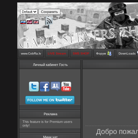
www.CobRa.lv
LIVE Stream
SMS SHOP
Форум
DownLoads
Личный кабинет Гость
Реклама
This feature is for Premium users
only!
Добро пожал
Мини чат