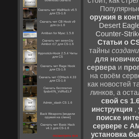
стоит, как стре
download скачать
Популярные
Скачать чит WallHack v6.5
для CS-1.6
оружия в конт
Скачать чит CB Hook v9
Desert Eagl
для cs-1.6
Counter-Strik
Antiban for Myac 1.5.8
Статьи о CS
Скачать чит seren1ty
Aimbot r17 для CS-1.6
тайны
создани
Hypnotick-Hook 2.5.4 Читы
для CS
для новичк
сервера
и
про
Скачать чит Rage Hook
для CS-1.6
на своём серв
Скачать чит CDHack 4.33
для CS-1.6
как новостей т
Скачать бесплатно
линков, а ост
fpsbr4!N_VdRoELF
свой cs 1.
Admin_slash CS 1.6
инструкция
,
Back Weapons [модели
поиске инт
оружия на спине]
сервере с 
Скачать чит Basic Hack
v4.1 для CS-1.6
установка быс
посмотреть все