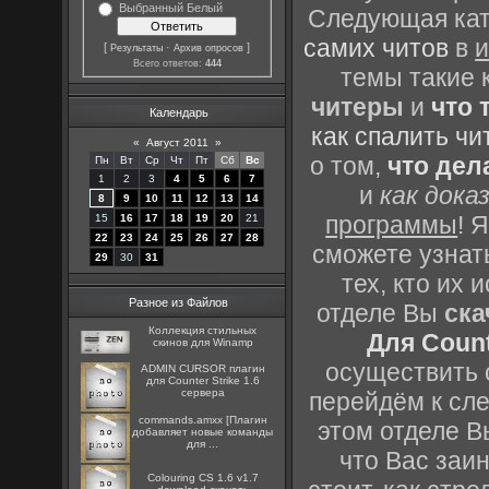
Выбранный Белый
Следующая кате
самих читов
в
и
[
·
]
Результаты
Архив опросов
Всего ответов:
444
темы такие 
читеры
и
что 
Календарь
как спалить чи
«
Август 2011
»
о том,
что дел
Пн
Вт
Ср
Чт
Пт
Сб
Вс
1
2
3
4
5
6
7
и
как дока
8
9
10
11
12
13
14
программы
! 
15
16
17
18
19
20
21
22
23
24
25
26
27
28
сможете узнать
29
30
31
тех, кто их
Разное из Файлов
отделе Вы
ска
Коллекция стильных
Для Count
скинов для Winamp
осуществить с
ADMIN CURSOR плагин
для Counter Strike 1.6
сервера
перейдём к сл
commands.amxx [Плагин
этом отделе В
добавляет новые команды
для ...
что Вас заин
Colouring CS 1.6 v1.7