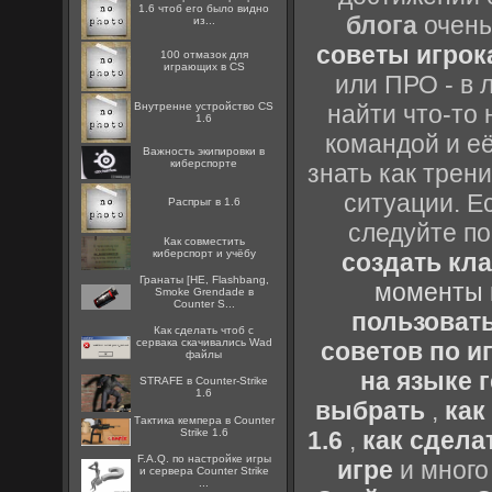
1.6 чтоб его было видно
блога
очень
из...
советы игрока
100 отмазок для
играющих в CS
или ПРО - в 
Внутренне устройство CS
найти что-то 
1.6
командой и её
Важность экипировки в
киберспорте
знать как трен
ситуации. Е
Распрыг в 1.6
следуйте по
Как совместить
киберспорт и учёбу
создать кл
Гранаты [HE, Flashbang,
моменты 
Smoke Grendade в
Counter S...
пользоват
Как сделать чтоб с
сервака скачивались Wad
советов по иг
файлы
на языке 
STRAFE в Counter-Strike
1.6
выбрать
,
как
Тактика кемпера в Counter
Strike 1.6
1.6
,
как сдела
F.A.Q. по настройке игры
игре
и много
и сервера Counter Strike
...