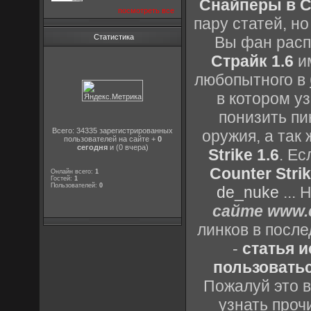
Снайперы в Co
посмотреть все
пару статей, н
Статистика
Вы фан расп
Страйк 1.6
им
любопытного в
в котором уз
понизить пи
Всего: 34335 зарегистрированных
оружия, а так
пользователей на сайте +
0
сегодня
и (0 вчера)
Strike 1.6
. Е
Counter Strik
Онлайн всего:
1
Гостей:
1
Пользователей:
0
de_nuke
...
сайте www.c
линков в посл
-
статья 
пользоватьс
Пожалуй это в
узнать проч