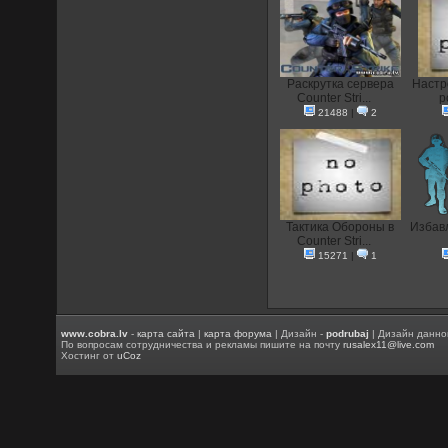
Раскрутка сервера
Настр
Counter Stri...
p
21488
|
2
Тактика Обороны в
Избавл
Counter Stri...
15271
|
1
www.cobra.lv
-
карта сайта
|
карта форума
| Дизайн -
podrubaj
| Дизайн данно
По вопросам сотрудничества и рекламы пишите на почту
rusalex11@live.com
Хостинг от
uCoz