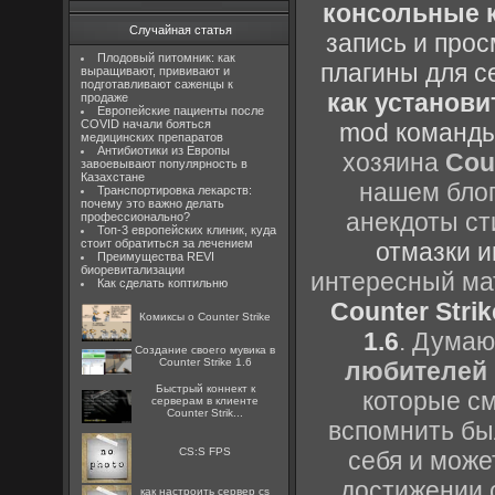
консольные к
Случайная статья
запись и прос
Плодовый питомник: как
плагины для с
выращивают, прививают и
подготавливают саженцы к
как установи
продаже
Европейские пациенты после
COVID начали бояться
mod команды
медицинских препаратов
Антибиотики из Европы
хозяина
Cou
завоевывают популярность в
Казахстане
нашем блог
Транспортировка лекарств:
почему это важно делать
анекдоты ст
профессионально?
Топ-3 европейских клиник, куда
стоит обратиться за лечением
отмазки и
Преимущества REVI
биоревитализации
интересный м
Как сделать коптильню
Counter Strik
Комиксы о Counter Strike
1.6
. Думаю
Создание своего мувика в
Counter Strike 1.6
любителей 
Быстрый коннект к
которые см
серверам в клиенте
Counter Strik...
вспомнить бы
CS:S FPS
себя и може
достижении 
как настроить сервер cs