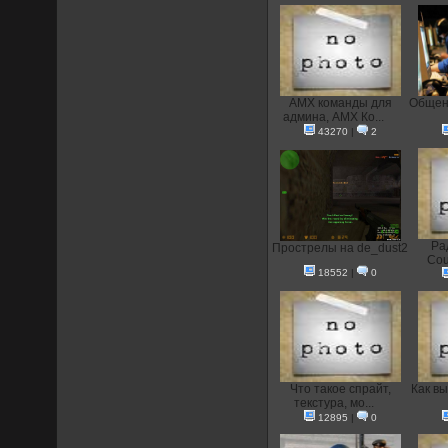
AMX команды для
Общени
админа, AMX Ко...
43270
|
2
Ра
Прострелы на de_dust2
Coun
18552
|
0
Что такое спрайт,
Как вы
текстура, мо...
12895
|
0