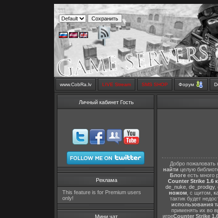
www.CobRa.lv
LIVE Stream
SMS SHOP
Форум
D
Личный кабинет Гость
Добро пожаловать 
найти
целую библиот
Блоге
есть много 
Реклама
Counter Strike 1.6 
de_nuke
,
de_prodigy
,
This feature is for Premium users
ножом
, с щитом,
к
only!
тактик будет недо
использования т
применять их во в
игре
Counter Strike 1.
Мини чат