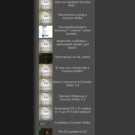
лаги на сервере Counter
Strik...
Как понизить ping в
Counter-Strike
Как компилировать
плагины? *.sma to *.amxx
(compil...
Искусство снайпера –
свинцовый привет для
врага
Прострелы на de_dust2
В чем суть читерства в
Counter-Strike?
Баги и хитрости в Counter
Strike 1.6
Тактика Обороны в
Counter Strike 1.6
Запускаем CS 1.6 сервер
от А до Я !!! [инструкция
...
Снайпер в Counter Strike
Топ-10 ошибок в CS