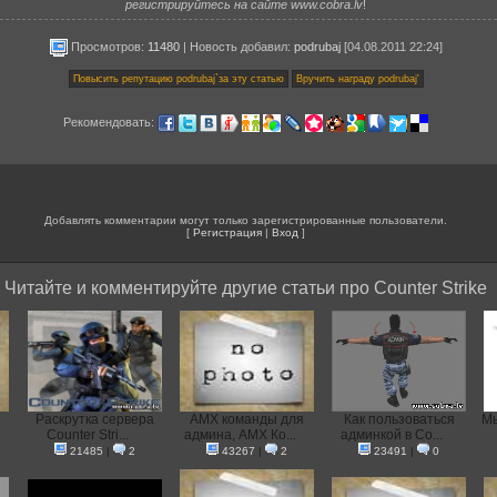
регистрируйтесь на сайте www.cobra.lv
!
Просмотров:
11480
|
Новость добавил
:
podrubaj
[04.08.2011 22:24]
Рекомендовать:
Добавлять комментарии могут только зарегистрированные пользователи.
[
Регистрация
|
Вход
]
Читайте и комментируйте другие статьи про Counter Strike
Раскрутка сервера
AMX команды для
Как пользоваться
Мы
Counter Stri...
админа, AMX Ко...
админкой в Co...
21485
|
2
43267
|
2
23491
|
0