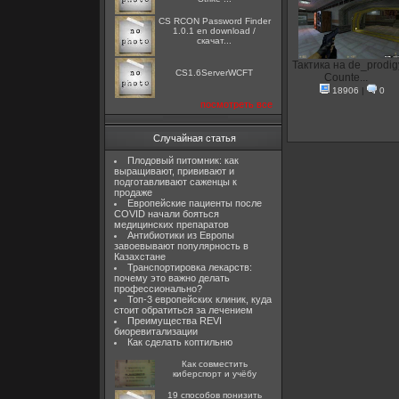
CS RCON Password Finder
1.0.1 en download /
скачат...
Тактика на de_prodig
CS1.6ServerWCFT
Counte...
18906
|
0
посмотреть все
Случайная статья
Плодовый питомник: как
выращивают, прививают и
подготавливают саженцы к
продаже
Европейские пациенты после
COVID начали бояться
медицинских препаратов
Антибиотики из Европы
завоевывают популярность в
Казахстане
Транспортировка лекарств:
почему это важно делать
профессионально?
Топ-3 европейских клиник, куда
стоит обратиться за лечением
Преимущества REVI
биоревитализации
Как сделать коптильню
Как совместить
киберспорт и учёбу
19 способов понизить