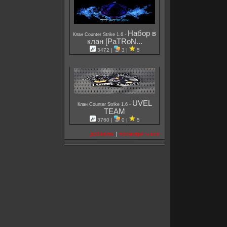
Набор в
-
Клан Counter Strike 1.6
клан [PaTRoN...
3472 |
3 |
5
UVEL
-
Клан Counter Strike 1.6
TEAM
3760 |
0 |
5
добавить
|
посмотреть все