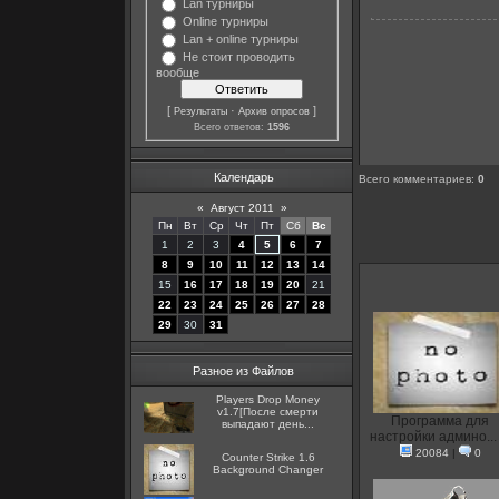
Lan турниры
Online турниры
Lan + online турниры
Не стоит проводить
вообще
[
·
]
Результаты
Архив опросов
Всего ответов:
1596
Календарь
Всего комментариев
:
0
«
Август 2011
»
Пн
Вт
Ср
Чт
Пт
Сб
Вс
1
2
3
4
5
6
7
8
9
10
11
12
13
14
15
16
17
18
19
20
21
22
23
24
25
26
27
28
29
30
31
Разное из Файлов
Players Drop Money
v1.7[После смерти
Программа для
выпадают день...
настройки админо...
20084
|
0
Counter Strike 1.6
Background Changer