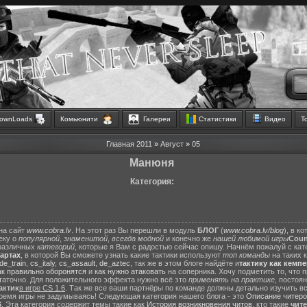
ownLoads
Комьюнити
Галереи
Статистики
Видео
Т
Главная
2011
»
Август
»
05
Манюня
Категория:
на сайт
www.cobra.lv
. На этот раз Вы перешли в модуль
БЛОГ
(
www.cobra.lv/blog
), в к
еку о
популярной
,
знаменитой
,
всегда модной
и конечно же
нашей любимой игры
Count
различных
категорий
, которые я Вам с радостью сейчас опишу. Начнём пожалуй с ка
картах
, в которой Вы сможете узнать какие тактики используют
топ команды
на таких 
de_train
,
cs_italy
,
cs_assault
,
de_aztec
, так же в этом блоге найдёте и
тактику как кемп
ак правильно оборонятся
и
как нужно атаковать
на соперника. Хочу подметить то, что 
статочно. Для положительного эффекта нужно всё это
применять на практике
, постоя
актик
в игре CS 1.6
. Так же все ваши партнёры по команде должны детально изучить вс
ремя игры не задумываясь! Следующая категория нашего блога - это
Описание читеро
6
. Эта категория содержит темы такие как
История возникновения читов
, кто такие
чит