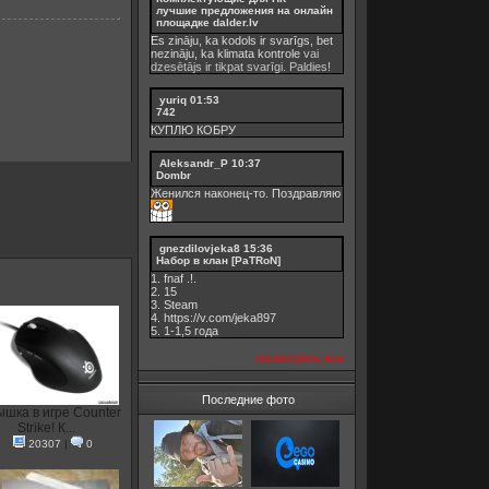
лучшие предложения на онлайн
площадке dalder.lv
Es zināju, ka kodols ir svarīgs, bet
nezināju, ka
klimata kontrole
vai
dzesētājs ir tikpat svarīgi. Paldies!
yuriq
01:53
742
КУПЛЮ КОБРУ
Aleksandr_P
10:37
Dombr
Женился наконец-то. Поздравляю
gnezdilovjeka8
15:36
Набор в клан [PaTRoN]
1. fnaf .!.
2. 15
3. Steam
4. https://v.com/jeka897
5. 1-1,5 годa
посмотреть все
Последние фото
шка в игре Counter
Strike! К...
20307
|
0