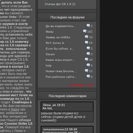
о делать если Вас
Статьи про CS 1.6
[5]
, что в этом разделе
 же
чит-программы
в
тно
вы сможете
! В этом
nter Strike
Последнее на форуме
колько стоит, как
о оружия в контр
Да вы издеваетесь...
2
rike 1.6
. Следующая
овки и управления
Мапы
182
ть установить себя
Заявка на UnBAn
26
 я Вам дам только
ер cs 1.6 новичку
RoY Jones Jr.
25
а cs 1.6 сервере с
Если бы сейчас, к...
2
та
,
консольные
лагины для сервера
,
Steam
3
анды для админов
и
мор в игре CS 1.6
,
Какие игры играет...
46
нно проигрывают,
help
6
алом в контре 1.6
.
в
, которые смогут
Новая тема.Беспла...
10
ожет быть она им
Рип шаблона сайта...
8
я и называется она -
их материлах можно
гре мало, нужно знать
посмотреть все
ее, то следуйте по
 игры в контру
,
что
вания мест точек на
Последние комментарии
команде по cs 1.6
,
с отдел
Снайперы в
Dima_ak
19:21
ли Вы фан распрыгов,
Ak-VaL
тного в
блоге
про
инг, избавление и
раньше были отцами кс)
же Вас интересуют
сейчас отцами детей дочек и
шение Нашего
обзора
сыновей))
о Counter Strike 1.6
ре
. Пожалуй это всё
tomastomenas12
08:45
вайтесь с Нами и
Комплектующие для ПК –