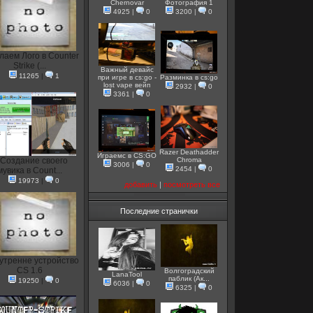
Chernovar
Фотография 1
4925
|
0
3200
|
0
лаем Лого в Counter
Strike (...
Важный девайс
11265
|
1
при игре в cs:go -
Разминка в cs:go
lost vape вейп
2932
|
0
3361
|
0
Razer Deathadder
Играемс в CS:GO
Создание своего
Chroma
3006
|
0
2454
|
0
мувика в Count...
19973
|
0
добавить
|
посмотреть все
Последние странички
утренне устройство
CS 1.6
Волгоградский
LanaTool
паблик (Ак...
19250
|
0
6036
|
0
6325
|
0