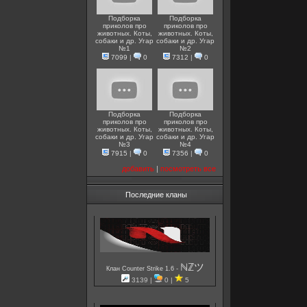
Подборка
Подборка
приколов про
приколов про
животных. Коты,
животных. Коты,
собаки и др. Угар
собаки и др. Угар
№1
№2
7099
|
0
7312
|
0
Подборка
Подборка
приколов про
приколов про
животных. Коты,
животных. Коты,
собаки и др. Угар
собаки и др. Угар
№3
№4
7915
|
0
7356
|
0
добавить
|
посмотреть все
Последние кланы
ℕℤツ
-
Клан Counter Strike 1.6
3139 |
0 |
5