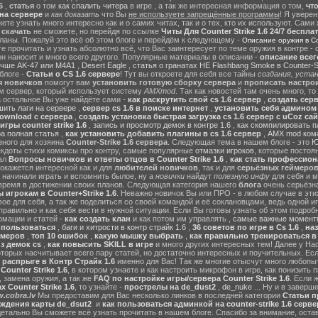
6
,
статья
о том
как спалить читера
в игре , а так же интересная информация о том,
чт
на сервере
и
как доказать
что Вы
не используете запрещённые программы
! Я уверен
те узнать много интересно как и о самих читах, так и о тех, кто их используют. Сами
ы
скачать
не сможете, но перейдя по ссылке
Читы Для Counter Strike 1.6 24/7 беспла
ланы. Пожалуй это всё об этом блоге и перейдём к следующему -
Описание оружия в Cou
 прочитать и узнать абсолютно всё, что Вас заинтересует по теме оружия в контре - с
он наносит и много всего другого. Популярные материалы в описании -
описание всег
учше AK-47 или M4A1
,
Desert Eagle
,
статья о гранатах HE Flashbang Smoke в Counter-St
блоге -
Статьи о CS 1.6 сервере
! Тут вы откроете для себя все тайны
создания, устан
я новичков
помогут вам
установить готовую сборку сервера
и
прописать настрои
м сервер, который использует систему
AMXmod
. Так как новостей там очень много, то
а остальное Вы уже найдёте сами -
как раскрутить свой cs 1.6 сервер
,
создать серв
ить лаги на сервере
,
сервер cs 1.6 в поиске интернет
,
установить себя админом н
ownload с сервера
,
создать установка быстрая загрузка cs 1.6 сервер с uCoz сай
гры counter strike 1.6
,
запись и просмотр демок в контре 1.6
,
как скомпилировать п
ра полная статья
,
как установить добавить плагины в cs 1.6 сервер
,
AMX mod ком
зного для хозяина
Counter-Strike 1.6 сервера
. Следующая тема в нашем блоге - это
Ю
екдоты стихи комиксы про контру, самые популярные
отмазки игроков
, которые постоя
ал
Вопросы новичков и ответы отцов в Counter Strike 1.6
,
как стать профессион
окажется интересной как и для
любителей новичков
, так и для
серьёзных геймеро
 начинали играть и вспомнить былое, ну а
новички
найдут
полезную инфу
для себя и м
время в достижении своих планов. Следующая категория нашего
блога
очень серьёзна
 игрокам в Counter+Strike 1.6
. Неважно новичок Вы или ПРО - в любом случае в эт
вое для себя, а так же поделиться со своей командой и её соклановцами, ведь одной и
правильно и как себя вести в нужной ситуации. Если Вы готовы узнать об этом подробн
мации и статей -
как создать клан
и как потом им управлять ,
самые важные моменты
м пользоваться
,
баги и хитрости в контр страйк 1.6
,
36 советов по игре в Cs 1.6
,
наз
ймеров
,
топ 10 ошибок
,
какую мышку выбрать
,
как правильно тренироваться в 
з демок cs
,
как повысить SKILL в игре
и много других интересных тем! Далее у На
оторых насчитывает всего пару статей, но достаточно интересных и поучительных. Ес
 распрыге в Контр Страйк 1.6
именно для Вас! Так же многие отысчут много любопы
ounter Strike 1.6
, в котором узнаете и как настроить микрофон в игре, как понизить п
 замена оружия, а так же
FAQ по настройке игры/сервера Counter Strike 1.6
. Если 
 Counter Strike 1.6
, то узнайте -
прострелы на de_dust2
,
de_nuke
... Ну и в завер
.cobra.lv
Мы предоставим для Вас несколько линков в последней категории
Статьи пр
ождения карты de_dsut2
и
как пользоваться админкой на counter-strike 1.6 серве
детально Вы сможете всё узнать прочитать в нашем блоге. Спасибо за внимание, оста