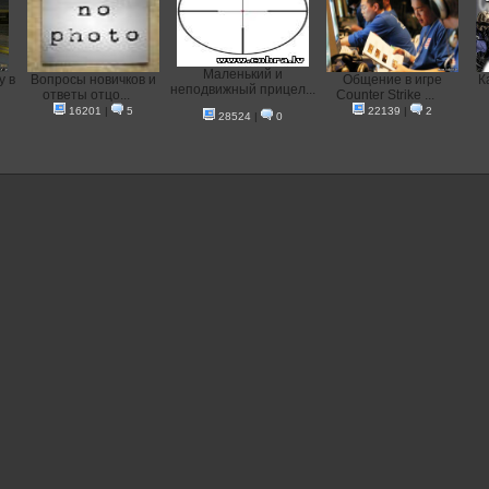
Маленький и
y в
Вопросы новичков и
Общение в игре
К
неподвижный прицел...
ответы отцо...
Counter Strike ...
16201
|
5
22139
|
2
28524
|
0