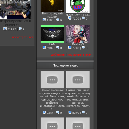
Волгоградский
.:Life:. Do^It_| ko...
паблик
7199
|
0
7184
|
0
ак тренироваться в
Counter St...
31922
|
2
посмотреть все
LAM
DeekeyS
6982
|
0
7718
|
0
добавить
|
посмотреть все
Последние видео
Самые смешные
Самые смешные
и тупые люди соц.
и тупые люди соц.
сетей. Вконтакте,
сетей. Вконтакте,
одноклассники,
одноклассники,
фейсбук,
фейсбук,
инстаграм. Часть
инстаграм. Часть
1.
2.
9244
|
0
8340
|
0