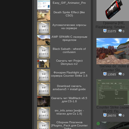
Easy_GIF_Animator_Pro
Death Sprite Effect (like
CSO)
Гранаты [HE,
Аутоматические опросы
Flashbang, Smoke ...
на сервере
21075
|
0
AWP SPAWN С лазерным
прицелом
Black Sabath - wheels of
confusion
Скачать чит Project
Dionysus rc2
Тактика de_nuke в
Counter Stri...
Фонарик Flashlight для
13585
|
0
сервера Counter Strike 1.6
Download скачать
amxbans5 + install guide
Скачать чит WallHack v6.5
для CS-1.6
Counter Strike серв
srv_info.amxx [инфо -
HLDS: Пр...
плагин для Cs 1.6]
26070
|
0
Сборник Плагинов
[Plugins_Pack для Counter
Strike ...