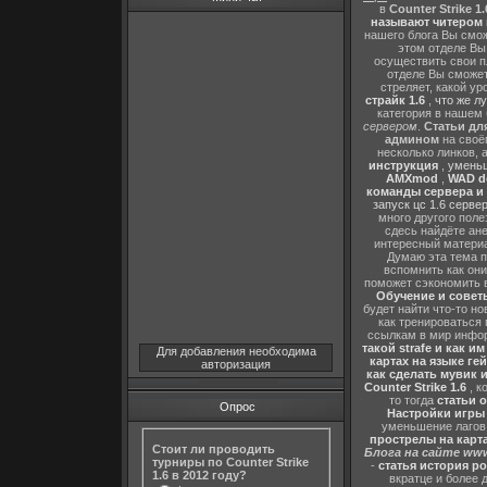
в
Counter Strike 1.
называют читером 
нашего блога Вы сможе
этом отделе В
осуществить свои п
отделе Вы сможете
стреляет, какой ур
страйк 1.6
,
что же л
категория в нашем 
сервером
.
Статьи дл
админом
на своё
несколько линков, 
инструкция
,
уменьш
AMXmod
,
WAD d
команды сервера и и
запуск цс 1.6 серве
много другого поле
сдесь найдёте ан
интересный матери
Думаю эта тема п
вспомнить как они
поможет сэкономить 
Обучение и советы
будет найти что-то но
как тренироваться 
ссылкам в мир инфор
такой strafe и как и
Для добавления необходима
картах на языке ге
авторизация
как сделать мувик и
Counter Strike 1.6
, к
то тогда
статьи о
Опрос
Настройки игры C
уменьшение лагов,
прострелы на картах
Стоит ли проводить
Блога на сайте www
турниры по Counter Strike
-
статья история р
1.6 в 2012 году?
вкратце и более 