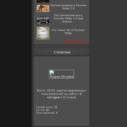
Тактика кемпера в Counter
Strike 1.6
Как тренироваться в
Counter Strike 1.6 (как
повыси...
Что такое чит в Counter-
Strike
посмотреть все
Статистика
Всего: 34335 зарегистрированных
пользователей на сайте +
0
сегодня
и (0 вчера)
Онлайн всего:
22
Гостей:
22
Пользователей:
0