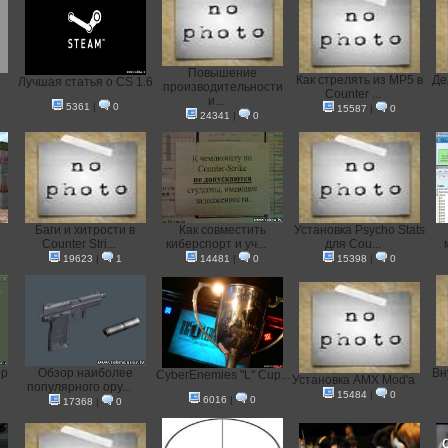
Повышение
Как стрелять из MP5 в
Де
Лучшая статья о CS 1.6
производительности
Counter ...
и...
5361
|
0
15587
|
0
24341
|
0
Баги и хитрости в
Как совместить
Установка Psycho Stats
Counter Stri...
киберспорт и уч...
для Cou...
19623
|
1
14481
|
0
15398
|
0
ер
Обзор наиболее
Вн
CyberEnemies "L" Cup...
Установка AMX Mod'a
популярного ору...
15484
|
0
6016
|
0
17368
|
0