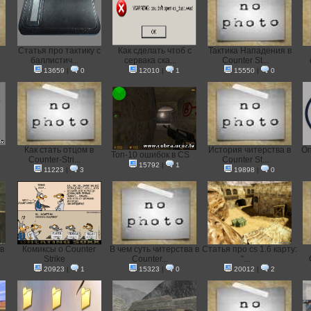
Статья про тактику с
Как сделать чтоб с
Тактика Нападения в
баллистич...
сервака ска...
Counter St...
13659
|
0
12010
|
1
15550
|
0
Как стать отцом в
История читерства в
Оп
Топ-10 ошибок в CS
Counter-Stri...
Counter St...
15792
|
1
11223
|
3
19898
|
0
в
Комиксы о Counter
В чем суть читерства в
Статья про cs 1.6 карту:
Strike
Counter...
"...
20923
|
1
15323
|
0
20012
|
2