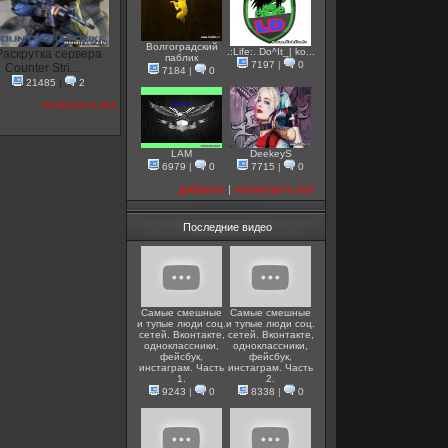
Волгоградский
.:Life:. Do^It_| ko...
Раскрутка сервера
паблик
7197
|
0
Counter Stri...
7184
|
0
21485
|
2
посмотреть все
LAM
DeekeyS
6979
|
0
7715
|
0
добавить
|
посмотреть все
Последние видео
Самые смешные
Самые смешные
и тупые люди соц.
и тупые люди соц.
сетей. Вконтакте,
сетей. Вконтакте,
одноклассники,
одноклассники,
фейсбук,
фейсбук,
инстаграм. Часть
инстаграм. Часть
1.
2.
9243
|
0
8338
|
0