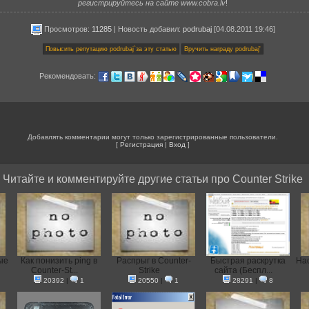
регистрируйтесь на сайте www.cobra.lv
!
Просмотров:
11285
|
Новость добавил
:
podrubaj
[04.08.2011 19:46]
Рекомендовать:
Добавлять комментарии могут только зарегистрированные пользователи.
[
Регистрация
|
Вход
]
Читайте и комментируйте другие статьи про Counter Strike
ые
Как понизить ping в
Распрыг в Counter-
Быстрая раскрутка
На
Counter-St...
Strike
сайта (Беспл...
20392
|
1
20550
|
1
28291
|
8