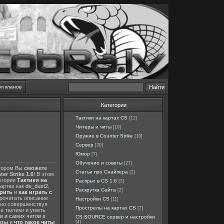
оп кланов
Категории
Тактики на картах CS
[12]
Читеры и читы
[10]
Оружие в Counter Strike
[10]
Сервер
[30]
Юмор
[7]
Обучение и советы
[27]
отором Вы
сможете
Статьи про Снайпера
[2]
er Strike 1.6
! В этом
тегории
Тактики на
Распрыг в CS 1.6
[3]
картах как
de_dust2
,
Раскрутка Сайта
[2]
ерить
и
как играть с
прочитать описание
Настройки CS
[11]
нно совершенствуя
Прострелы на картах CS
[2]
е тактики и уметь
в и самих читов
в
CS:SOURCE сервер и настройки
еры
и
что такое читы
[4]