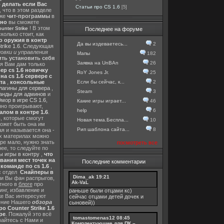
о делать если Вас
Статьи про CS 1.6
[5]
, что в этом разделе
 же
чит-программы
в
тно
вы сможете
! В этом
nter Strike
Последнее на форуме
колько стоит, как
о оружия в контр
Да вы издеваетесь...
2
rike 1.6
. Следующая
овки и управления
Мапы
182
ть установить себя
Заявка на UnBAn
26
 я Вам дам только
ер cs 1.6 новичку
RoY Jones Jr.
25
а cs 1.6 сервере с
Если бы сейчас, к...
2
та
,
консольные
лагины для сервера
,
Steam
3
анды для админов
и
мор в игре CS 1.6
,
Какие игры играет...
46
нно проигрывают,
help
6
алом в контре 1.6
.
в
, которые смогут
Новая тема.Беспла...
10
ожет быть она им
Рип шаблона сайта...
8
я и называется она -
их материлах можно
гре мало, нужно знать
посмотреть все
ее, то следуйте по
 игры в контру
,
что
вания мест точек на
Последние комментарии
команде по cs 1.6
,
с отдел
Снайперы в
Dima_ak
19:21
ли Вы фан распрыгов,
Ak-VaL
тного в
блоге
про
инг, избавление и
раньше были отцами кс)
же Вас интересуют
сейчас отцами детей дочек и
шение Нашего
обзора
сыновей))
о Counter Strike 1.6
ре
. Пожалуй это всё
tomastomenas12
08:45
вайтесь с Нами и
Комплектующие для ПК –