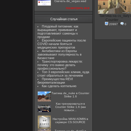
Скачать de_vegas.wad
посмотреть все
Тактика на cs_italy 
Случайная статья
Counter ...
20997
|
0
Плодовый питомник: как
выращивают, прививают и
подготавливают саженцы к
продаже
Европейские пациенты после
COVID начали бояться
медицинских препаратов
Антибиотики из Европы
завоевывают популярность в
Казахстане
Транспортировка лекарств:
почему это важно делать
профессионально?
Топ-3 европейских клиник, куда
стоит обратиться за лечением
Преимущества REVI
биоревитализации
Как сделать коптильню
Тактика de_nuke в Counter
Strike 1.6
Как тренироваться в
Counter Strike 1.6 (как
повыси...
Настройка MANI ADMIN в
сервере CS:SOURCE
Тактика на de_dust2 в