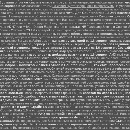
6
,
статья
о том
как спалить читера
в игре , а так же интересная информация о том,
чт
на сервере
и
как доказать
что Вы
не используете запрещённые программы
! Я уверен
те узнать много интересно как и о самих читах, так и о тех, кто их используют. Сами
ы
скачать
не сможете, но перейдя по ссылке
Читы Для Counter Strike 1.6 24/7 беспла
ланы. Пожалуй это всё об этом блоге и перейдём к следующему -
Описание оружия в Cou
 прочитать и узнать абсолютно всё, что Вас заинтересует по теме оружия в контре - с
он наносит и много всего другого. Популярные материалы в описании -
описание всег
учше AK-47 или M4A1
,
Desert Eagle
,
статья о гранатах HE Flashbang Smoke в Counter-St
блоге -
Статьи о CS 1.6 сервере
! Тут вы откроете для себя все тайны
создания, устан
я новичков
помогут вам
установить готовую сборку сервера
и
прописать настрои
м сервер, который использует систему
AMXmod
. Так как новостей там очень много, то
а остальное Вы уже найдёте сами -
как раскрутить свой cs 1.6 сервер
,
создать серв
ить лаги на сервере
,
сервер cs 1.6 в поиске интернет
,
установить себя админом н
ownload с сервера
,
создать установка быстрая загрузка cs 1.6 сервер с uCoz сай
гры counter strike 1.6
,
запись и просмотр демок в контре 1.6
,
как скомпилировать п
ра полная статья
,
как установить добавить плагины в cs 1.6 сервер
,
AMX mod ком
зного для хозяина
Counter-Strike 1.6 сервера
. Следующая тема в нашем блоге - это
Ю
екдоты стихи комиксы про контру, самые популярные
отмазки игроков
, которые постоя
ал
Вопросы новичков и ответы отцов в Counter Strike 1.6
,
как стать профессион
окажется интересной как и для
любителей новичков
, так и для
серьёзных геймеро
 начинали играть и вспомнить былое, ну а
новички
найдут
полезную инфу
для себя и м
время в достижении своих планов. Следующая категория нашего
блога
очень серьёзна
 игрокам в Counter+Strike 1.6
. Неважно новичок Вы или ПРО - в любом случае в эт
вое для себя, а так же поделиться со своей командой и её соклановцами, ведь одной и
правильно и как себя вести в нужной ситуации. Если Вы готовы узнать об этом подробн
мации и статей -
как создать клан
и как потом им управлять ,
самые важные моменты
м пользоваться
,
баги и хитрости в контр страйк 1.6
,
36 советов по игре в Cs 1.6
,
наз
ймеров
,
топ 10 ошибок
,
какую мышку выбрать
,
как правильно тренироваться в 
з демок cs
,
как повысить SKILL в игре
и много других интересных тем! Далее у На
оторых насчитывает всего пару статей, но достаточно интересных и поучительных. Ес
 распрыге в Контр Страйк 1.6
именно для Вас! Так же многие отысчут много любопы
ounter Strike 1.6
, в котором узнаете и как настроить микрофон в игре, как понизить п
 замена оружия, а так же
FAQ по настройке игры/сервера Counter Strike 1.6
. Если 
 Counter Strike 1.6
, то узнайте -
прострелы на de_dust2
,
de_nuke
... Ну и в завер
.cobra.lv
Мы предоставим для Вас несколько линков в последней категории
Статьи пр
ождения карты de_dsut2
и
как пользоваться админкой на counter-strike 1.6 серве
детально Вы сможете всё узнать прочитать в нашем блоге. Спасибо за внимание, оста