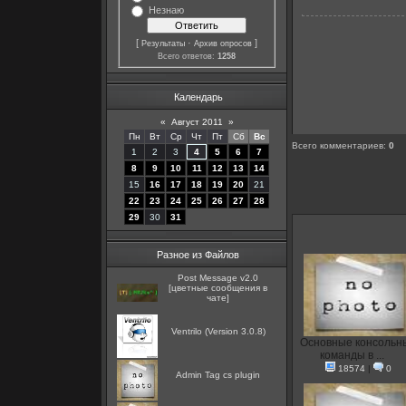
Незнаю
[
·
]
Результаты
Архив опросов
Всего ответов:
1258
Календарь
«
Август 2011
»
Пн
Вт
Ср
Чт
Пт
Сб
Вс
Всего комментариев
:
0
1
2
3
4
5
6
7
8
9
10
11
12
13
14
15
16
17
18
19
20
21
22
23
24
25
26
27
28
29
30
31
Разное из Файлов
Post Message v2.0
[цветные сообщения в
чате]
Ventrilo (Version 3.0.8)
Основные консольн
команды в ...
18574
|
0
Admin Tag cs plugin