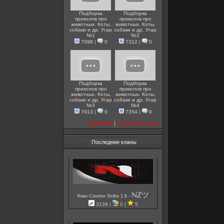
Подборка
Подборка
приколов про
приколов про
животных. Коты,
животных. Коты,
собаки и др. Угар
собаки и др. Угар
№1
№2
7098
|
0
7312
|
0
Подборка
Подборка
приколов про
приколов про
животных. Коты,
животных. Коты,
собаки и др. Угар
собаки и др. Угар
№3
№4
7913
|
0
7354
|
0
добавить
|
посмотреть все
Последние кланы
ℕℤツ
-
Клан Counter Strike 1.6
3138 |
0 |
5