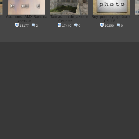
в
Установка AMX Bans на
Тактика на de_aztec в
Внутренне устройство
хостинг
Counter ...
CS 1.6
13177
|
2
17440
|
0
19250
|
0