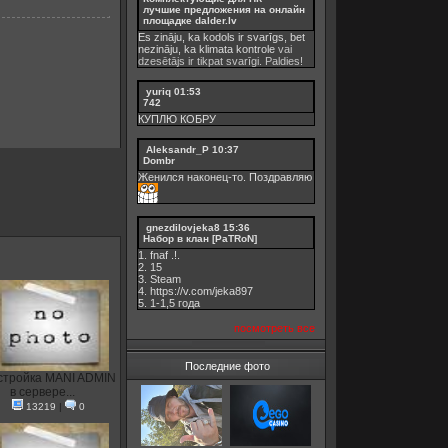
лучшие предложения на онлайн
площадке dalder.lv
Es zināju, ka kodols ir svarīgs, bet
nezināju, ka
klimata kontrole
vai
dzesētājs ir tikpat svarīgi. Paldies!
yuriq
01:53
742
КУПЛЮ КОБРУ
Aleksandr_P
10:37
Dombr
Женился наконец-то. Поздравляю
gnezdilovjeka8
15:36
Набор в клан [PaTRoN]
1. fnaf .!.
2. 15
3. Steam
4. https://v.com/jeka897
5. 1-1,5 годa
посмотреть все
Последние фото
стройка MANI ADMIN
в сервере...
13219
|
0