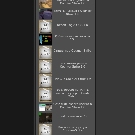
Counter Strike 1.6
Тактика. Assault в Counter
Strike 1.6
Desert Eagle в CS 1.6
Избавляемся от лагов в
CS !
Стишки про Counter Strike
Три главные роли в
Counter Strike 1.6
Трюки в Counter Strike 1.6
19 способов понизить
лаги на сервере Counter
Strik...
Создание своего мувика в
Counter Strike 1.6
Топ-10 ошибок в CS
Как понизить ping в
Counter-Strike