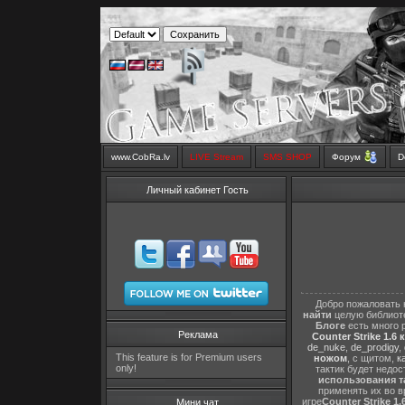
www.CobRa.lv
LIVE Stream
SMS SHOP
Форум
D
Личный кабинет Гость
Добро пожаловать 
найти
целую библиот
Блоге
есть много 
Реклама
Counter Strike 1.6 
de_nuke
,
de_prodigy
,
This feature is for Premium users
ножом
, с щитом,
к
only!
тактик будет недо
использования т
применять их во в
игре
Counter Strike 1.
Мини чат