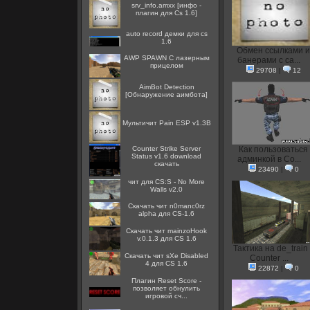
srv_info.amxx [инфо -
плагин для Cs 1.6]
auto record демки для cs
1.6
Oбмен ссылками и
AWP SPAWN С лазерным
банерами с са...
прицелом
29708
|
12
AimBot Detection
[Обнаружение аимбота]
Мультичит Pain ESP v1.3B
Counter Strike Server
Как пользоваться
Status v1.6 download
админкой в Co...
скачать
23490
|
0
чит для CS:S - No More
Walls v2.0
Скачать чит n0manc0rz
alpha для CS-1.6
Скачать чит mainzoHook
v.0.1.3 для CS 1.6
Тактика на de_train 
Скачать чит sXe Disabled
Counter ...
4 для CS 1.6
22872
|
0
Плагин Reset Score -
позволяет обнулить
игровой сч...