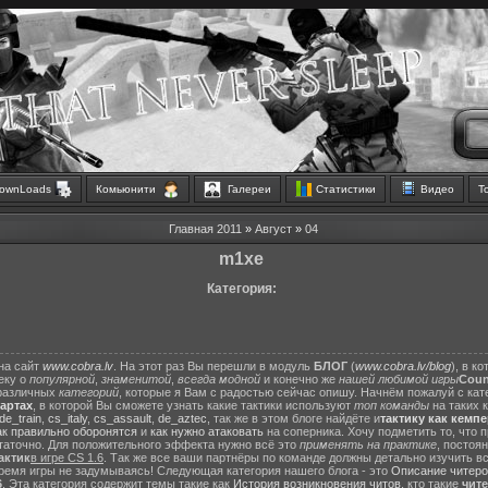
ownLoads
Комьюнити
Галереи
Статистики
Видео
Т
Главная
2011
»
Август
»
04
m1xe
Категория:
на сайт
www.cobra.lv
. На этот раз Вы перешли в модуль
БЛОГ
(
www.cobra.lv/blog
), в к
еку о
популярной
,
знаменитой
,
всегда модной
и конечно же
нашей любимой игры
Count
различных
категорий
, которые я Вам с радостью сейчас опишу. Начнём пожалуй с ка
картах
, в которой Вы сможете узнать какие тактики используют
топ команды
на таких 
de_train
,
cs_italy
,
cs_assault
,
de_aztec
, так же в этом блоге найдёте и
тактику как кемп
ак правильно оборонятся
и
как нужно атаковать
на соперника. Хочу подметить то, что 
статочно. Для положительного эффекта нужно всё это
применять на практике
, постоя
актик
в игре CS 1.6
. Так же все ваши партнёры по команде должны детально изучить вс
ремя игры не задумываясь! Следующая категория нашего блога - это
Описание читеро
6
. Эта категория содержит темы такие как
История возникновения читов
, кто такие
чит