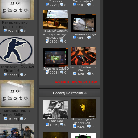
Chernovar
Фотография 1
4923
|
0
3198
|
0
Как правильно
стрелять в игре
Важный девайс
22961
|
0
при игре в cs:go -
Разминка в cs:go
lost vape вейп
2930
|
0
3359
|
0
тимизация Counter
Razer Deathadder
Играемс в CS:GO
Strike 1.6...
Chroma
3003
|
0
2453
|
0
13622
|
0
добавить
|
посмотреть все
Последние странички
Радиокоманды в
Counter Strike ...
11457
|
0
Волгоградский
LanaTool
паблик (Ак...
6036
|
0
6324
|
0