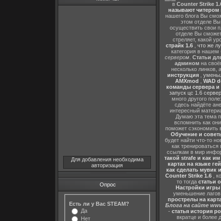
в
Counter Strike 1.
называют читером 
нашего блога Вы сможе
этом отделе В
осуществить свои п
отделе Вы сможете
стреляет, какой ур
страйк 1.6
,
что же л
категория в нашем 
сервером
.
Статьи дл
админом
на своё
несколько линков, 
инструкция
,
уменьш
AMXmod
,
WAD d
команды сервера и и
запуск цс 1.6 серве
много другого поле
сдесь найдёте ан
интересный матери
Думаю эта тема п
вспомнить как они
поможет сэкономить 
Обучение и советы
будет найти что-то но
как тренироваться 
ссылкам в мир инфор
такой strafe и как и
Для добавления необходима
картах на языке ге
авторизация
как сделать мувик и
Counter Strike 1.6
, к
то тогда
статьи о
Опрос
Настройки игры C
уменьшение лагов,
прострелы на картах
Есть ли у Вас STEAM?
Блога на сайте www
Да
-
статья история р
вкратце и более 
Нет