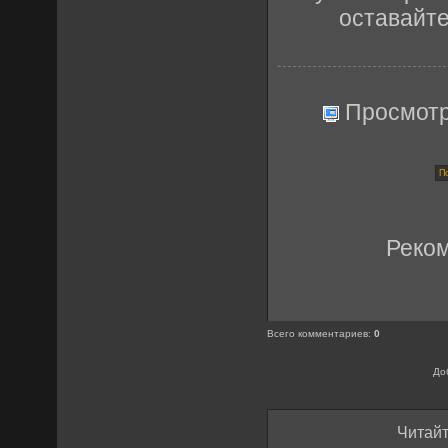
оставайт
Просмот
Реко
Всего комментариев
:
0
До
Читайт