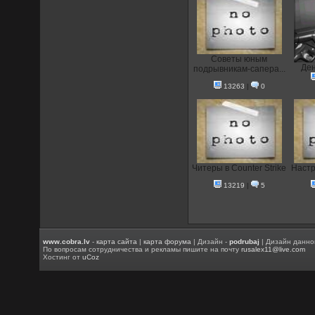
Советы юным
Ден
подрывникам-сапера...
13263
|
0
Читеры в Counter Strike
Настр
13219
|
5
www.cobra.lv
-
карта сайта
|
карта форума
| Дизайн -
podrubaj
| Дизайн данно
По вопросам сотрудничества и рекламы пишите на почту
rusalex11@live.com
Хостинг от
uCoz