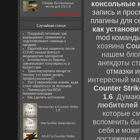
консольные к
Сборка беспалевных
читов для CS-1.6
запись и прос
посмотреть все
плагины для с
Случайная статья
как установи
Плодовый питомник: как
mod команды
выращивают, прививают и
подготавливают саженцы к
хозяина
Cou
продаже
Европейские пациенты после
COVID начали бояться
нашем блог
медицинских препаратов
Антибиотики из Европы
анекдоты ст
завоевывают популярность в
Казахстане
отмазки и
Транспортировка лекарств:
почему это важно делать
интересный м
профессионально?
Топ-3 европейских клиник, куда
стоит обратиться за лечением
Counter Strik
Преимущества REVI
биоревитализации
1.6
. Думаю
Как сделать коптильню
любителей 
Читерство в Counter Strike
1.6
которые см
вспомнить бы
Настройка микрофона
себя и може
AK-47 в Counter Strike
достижении 