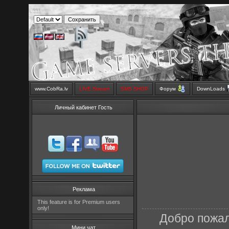
www.CobRa.lv
LIVE Stream
SMS SHOP
Форум
DownLoads
Личный кабинет Гость
Реклама
This feature is for Premium users
only!
Добро пожал
Мини чат