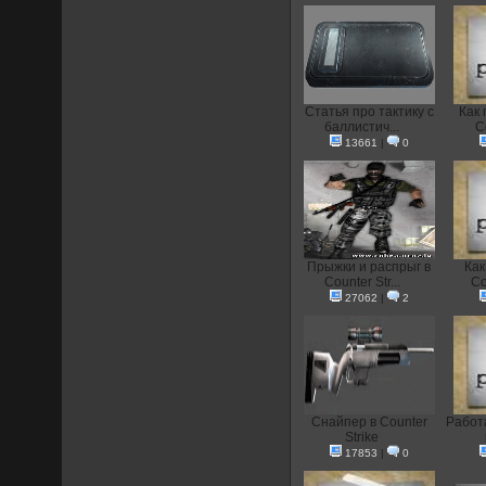
Статья про тактику с
Как 
баллистич...
C
13661
|
0
Прыжки и распрыг в
Как
Counter Str...
Co
27062
|
2
Снайпер в Counter
Работа
Strike
17853
|
0