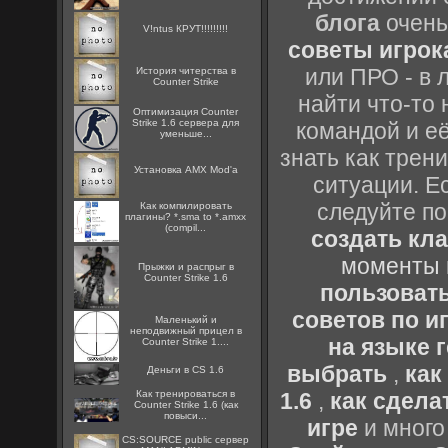
блога
очень
V!ntus КРУТ!!!!!!!!!
советы игрока
или ПРО - в 
История читерства в
Counter Strike
найти что-то 
Оптимизация Counter
Strike 1.6 сервера для
командой и её
уменьше...
знать как трен
Установка AMX Mod'a
ситуации. Е
следуйте по
Как компилировать
плагины? *.sma to *.amxx
(compil...
создать кл
моменты 
Прыжки и распрыг в
Counter Strike 1.6
пользоват
советов по иг
Маленький и
неподвижный прицел в
на языке 
Counter Strike 1....
выбрать
,
как
Деньги в CS 1.6
Как тренироваться в
1.6
,
как сдела
Counter Strike 1.6 (как
повыси...
игре
и много
CS:SOURCE public сервер