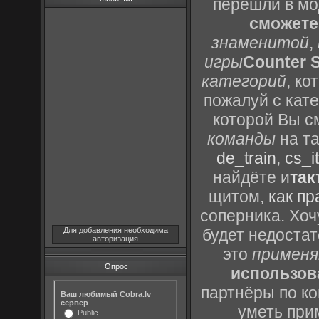
перешли в м
сможете
знаменитой
,
игры
Counter S
категорий
, к
пожалуй с кат
которой Вы с
команды
на та
de_train
,
cs_it
найдёте и
так
щитом,
как пр
соперника. Хоч
Для добавления необходима
будет недоста
авторизация
это
применя
Опрос
использов
партнёры по ко
Ваш любимый Cobra.lv
сервер
уметь при
Public