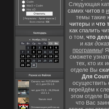
Csdm
Следующая кате
War3 + Csdm
самих читов
в
и
Hns xD
темы такие 
[
·
]
Результаты
Архив опросов
Всего ответов:
936
читеры
и
что 
как спалить чи
Календарь
о том,
что дел
«
Ноябрь 2011
»
и
как дока
Пн
Вт
Ср
Чт
Пт
Сб
Вс
1
2
3
4
5
6
программы
! 
7
8
9
10
11
12
13
сможете узнать
14
15
16
17
18
19
20
21
22
23
24
25
26
27
тех, кто их
28
29
30
отделе Вы
ска
Для Count
Разное из Файлов
осуществить с
Скачать чит FUTURAMA
v1.1 для CS-1.6
перейдём к сл
чит для CS:S - HL2Hook
v12.1.1
этом отделе В
Naruto mod
что Вас заин
Оптимизация рейтов на