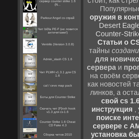
стоит, как стре
сервер counter strike 1.6
(N...
Популярные
оружия в конт
Parkour Angel cs спрай
Desert Eagl
Чит bi0la PE-F (не ловится
Counter-Strik
античитами!)
Статьи о CS
Ventrilo (Version 3.0.8)
тайны
создани
для новичк
Admin_slash CS 1.6
сервера
и
про
Чит PLWH v1.3.1 для CS
на своём серв
1.6
как новостей т
cal / cevo map pack
линков, а ост
Боты для Counter Strike
свой cs 1.
инструкция
,
Скачать чит [F]nxh hook
v1.3 для cs-1.6
поиске инт
Counter Strike 1.6 Cheat
сервере с 
CD Fake 4.3
установка быс
Сборка читов 2010