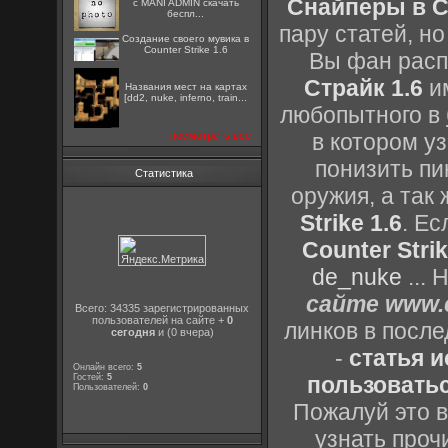
Снайперы в Co
с MANI ADMIN скачать
беспл...
пару статей, н
Создание своего мувика в
Counter Strike 1.6
Вы фан расп
Страйк 1.6
им
Названия мест на картах
[dd2, nuke, inferno, train...
любопытного в
посмотреть все
в котором уз
понизить пи
Статистика
оружия, а так
Strike 1.6
. Е
Counter Strik
de_nuke
...
сайте www.c
Всего: 34335 зарегистрированных
пользователей на сайте +
0
линков в посл
сегодня
и (0 вчера)
-
статья 
Онлайн всего:
5
Гостей:
5
пользоватьс
Пользователей:
0
Пожалуй это в
узнать проч