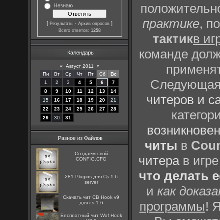
положительно
Незнаю
практике
, п
[
·
]
Результаты
Архив опросов
Всего ответов:
1258
тактик
в иг
команде долж
Календарь
применят
«
Август 2011
»
Пн
Вт
Ср
Чт
Пт
Сб
Вс
Следующая 
1
2
3
4
5
6
7
8
9
10
11
12
13
14
читеров и с
15
16
17
18
19
20
21
22
23
24
25
26
27
28
категор
29
30
31
возникновен
Разное из Файлов
читы
в
Coun
Создаем свой
читера
в игре
CONFIG.CFG
что делать 
281 Plugins для Cs 1.6
server
и
как доказ
Скачать чит CB Hook v9
программы
! 
для cs-1.6
Бесплатный чит Wof Hook