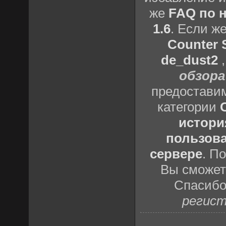
же
FAQ по н
1.6
. Если ж
Counter S
de_dust2
обзора
предоставим
категории
истори
пользова
сервере
. П
Вы сможете
Спасибо
регист