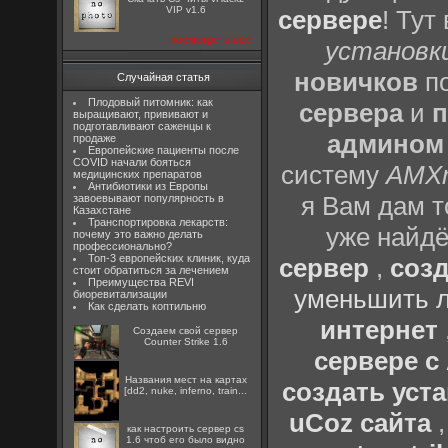
VIP v1.6
сервере
! Тут
посмотреть все
установки
новичков
по
Случайная статья
Плодовый питомник: как
сервера
и
п
выращивают, прививают и
подготавливают саженцы к
админом
продаже
Европейские пациенты после
COVID начали бояться
систему
AMX
медицинских препаратов
Антибиотики из Европы
я Вам дам т
завоевывают популярность в
Казахстане
Транспортировка лекарств:
уже найдё
почему это важно делать
профессионально?
Топ-3 европейских клиник, куда
сервер
,
созд
стоит обратиться за лечением
Преимущества REVI
уменьшить л
биоревитализации
Как сделать коптильню
интернет
Создаем свой сервер
Counter Strike 1.6
сервере 
Названия мест на картах
создать уста
[dd2, nuke, inferno, train...
uCoz сайта
как настроить сервер cs
1.6 чтоб его было видно