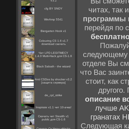
Вы сможете
V3.2
читах, так 
cfg BY SNOY
программы
WinAmp 5541
перейдя по 
Biergarten Hook v1
бесплатн
Colouring CS 1.6 v1.7
Пожалуй
download скачать
следующему
Чит LPD LEGITMECY
1.4.0 Multi-Hack для CS-1.6
отделе Вы см
Black Sabath - the wizard
что Вас заинт
стоит, как с
Anti CSDos by shocker v3.2
[защита сервера]
другого.
de_cpl_strike
описание вс
лучше AK
Inspirate v1.1 чит 10-ачка!
гранатах H
Скачать чит Stealth v1
public для CS-1.6
Следующая ка
Скачать Cs Читы vHackz