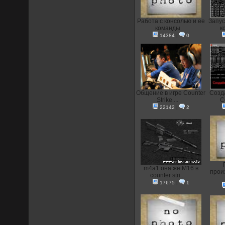
Работа с консолью и ее
Запус
команды
к
14384
|
0
Общение в игре Counter
Созд
Strike ...
C
22142
|
2
m4a1 она же M16 в
прои
counter stri...
17675
|
1