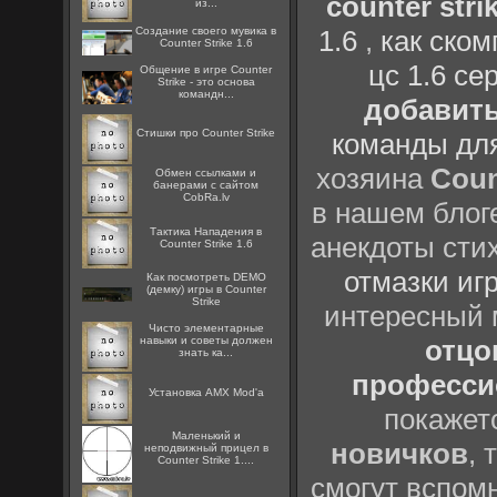
counter strik
из...
Создание своего мувика в
1.6
,
как ско
Counter Strike 1.6
цс 1.6 се
Общение в игре Counter
Strike - это основа
командн...
добавить
Стишки про Counter Strike
команды дл
хозяина
Coun
Oбмен ссылками и
банерами с сайтом
CobRa.lv
в нашем блоге
Тактика Нападения в
анекдоты сти
Counter Strike 1.6
отмазки иг
Как посмотреть DEMO
(демку) игры в Counter
Strike
интересный
Чисто элементарные
навыки и советы должен
отцов
знать ка...
профессио
Установка AMX Mod'a
покажет
Маленький и
новичков
, 
неподвижный прицел в
Counter Strike 1....
смогут вспомн