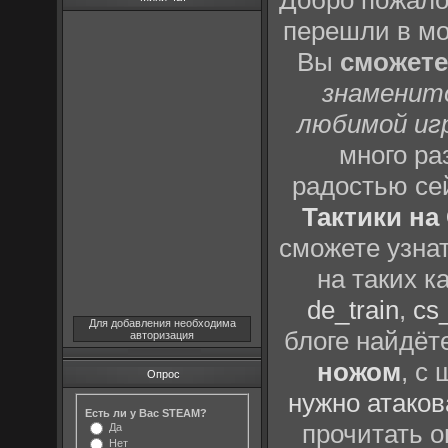
Добро пожало
перешли в м
Вы
сможете
знаменит
любимой иг
много р
радостью се
Тактики на 
сможете узна
на таких к
de_train
,
cs_
Для добавления необходима
блоге найдёт
авторизация
ножом
, с
Опрос
нужно атаков
Есть ли у Вас STEAM?
прочитать о
Да
Нет