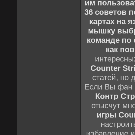
им пользова
36 советов по
картах на 
мышку выб
команде по c
как пов
интересны
Counter Stri
статей, но 
Если Вы фан 
Контр Стр
отысчут мн
игры Count
настроить
избавление и