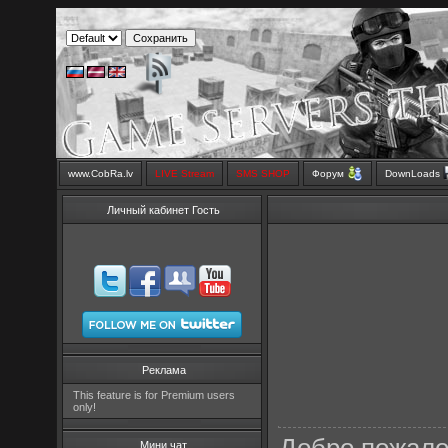
www.CobRa.lv
LIVE Stream
SMS SHOP
Форум
DownLoads
Личный кабинет Гость
Реклама
This feature is for Premium users
only!
Мини чат