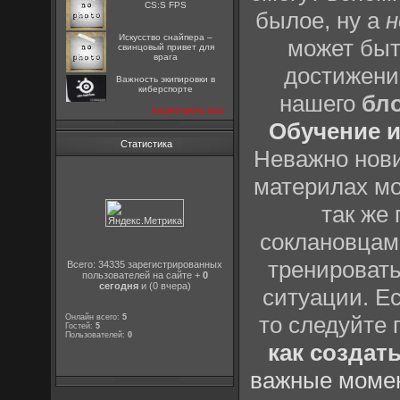
CS:S FPS
былое, ну а
н
Искусство снайпера –
может быт
свинцовый привет для
врага
достижени
Важность экипировки в
киберспорте
нашего
бл
посмотреть все
Обучение и
Статистика
Неважно нови
материлах мо
так же
соклановцами
тренировать
Всего: 34335 зарегистрированных
пользователей на сайте +
0
сегодня
и (0 вчера)
ситуации. Е
то следуйте 
Онлайн всего:
5
Гостей:
5
Пользователей:
0
как создат
важные момен