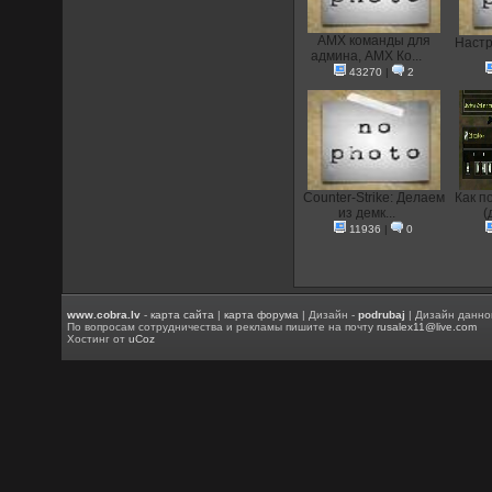
AMX команды для
Настр
админа, AMX Ко...
43270
|
2
Counter-Strike: Делаем
Как п
из демк...
(
11936
|
0
www.cobra.lv
-
карта сайта
|
карта форума
| Дизайн -
podrubaj
| Дизайн данно
По вопросам сотрудничества и рекламы пишите на почту
rusalex11@live.com
Хостинг от
uCoz