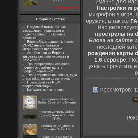
именно для Вас
Настройки игры
посмотреть все
микрофон в игре, 
Случайная статья
оружия, а так же
FA
Вас интересую
Плодовый питомник: как
выращивают, прививают и
прострелы на d
подготавливают саженцы к
продаже
Блога на сайте w
Европейские пациенты после
COVID начали бояться
последней кат
медицинских препаратов
рождения карты d
Антибиотики из Европы
завоевывают популярность в
1.6 сервере
. По
Казахстане
Транспортировка лекарств:
узнать прочитать 
почему это важно делать
профессионально?
р
Топ-3 европейских клиник, куда
стоит обратиться за лечением
Преимущества REVI
биоревитализации
Просмотров:
1
Как сделать коптильню
Тренировки в Counter
Strike. Советы и обучение
Как посмотреть DEMO
(демку) игры в Counter
Рек
Strike
Тактика на de_dust2 в
Counter Strike 1.6
m4a1 она же M16 в