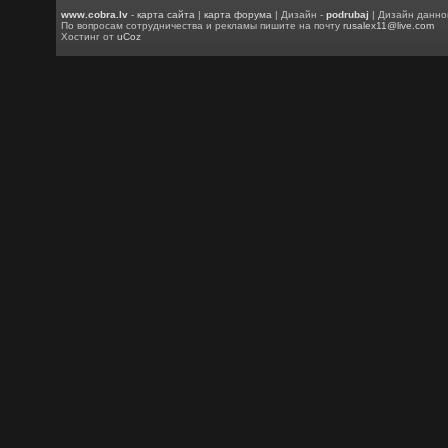
www.cobra.lv
-
карта сайта
|
карта форума
| Дизайн -
podrubaj
| Дизайн данно
По вопросам сотрудничества и рекламы пишите на почту
rusalex11@live.com
Хостинг от
uCoz