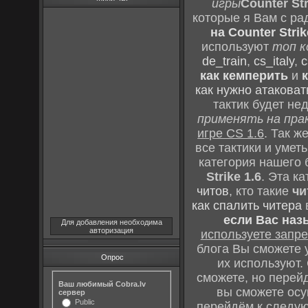
игры
Counter Str
которые я Вам с ра
на Counter Strik
используют
топ к
de_train
,
cs_italy
,
c
как кемперить
и
как нужно атаковат
тактик будет не
применять на пра
игре CS 1.6
. Так 
все тактики и уме
категория нашего 
Strike 1.6
. Эта к
читов
, кто такие
чи
как спалить читера
если Вас наз
Для добавления необходима
авторизация
используете зап
блога Вы сможете у
Опрос
их используют.
сможете, но перей
Ваш любимый Cobra.lv
вы сможете осу
сервер
Public
перейдём к следу