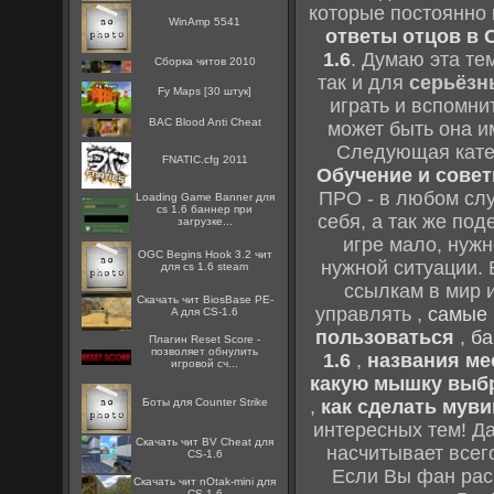
которые постоянно
WinAmp 5541
ответы отцов в C
1.6
. Думаю эта те
Сборка читов 2010
так и для
серьёзн
Fy Maps [30 штук]
играть и вспомни
BAC Blood Anti Cheat
может быть она и
Следующая кате
FNATIC.cfg 2011
Обучение и советы
ПРО - в любом слу
Loading Game Banner для
cs 1.6 баннер при
себя, а так же по
загрузке...
игре мало, нужн
OGC Begins Hook 3.2 чит
нужной ситуации. 
для cs 1.6 steam
ссылкам в мир 
Скачать чит BiosBase PE-
управлять ,
самые 
A для CS-1.6
пользоваться
,
ба
Плагин Reset Score -
позволяет обнулить
1.6
,
названия мес
игровой сч...
какую мышку выб
Боты для Counter Strike
,
как сделать муви
интересных тем! Д
Скачать чит BV Cheat для
насчитывает всег
CS-1.6
Если Вы фан рас
Скачать чит nOtak-mini для
CS-1.6