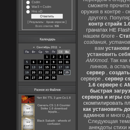
Csdm
сможете прочитат
War3 + Csdm
оружия в контре - с
Hns xD
другого. Популя
[
·
]
Результаты
Архив опросов
контр страйк 1.
Всего ответов:
936
гранатах HE Flash
нашем блоге -
Ста
Календарь
создания, установ
вам
установи
«
Сентябрь 2011
»
Пн
Вт
Ср
Чт
Пт
Сб
Вс
установить себ
1
2
3
4
AMXmod
. Так как
5
6
7
8
9
10
11
линков, а остал
12
13
14
15
16
17
18
сервер
,
создать
19
20
21
22
23
24
25
сервере
,
сервер cs
26
27
28
29
30
1.6 сервере с 
Разное из Файлов
быстрая загруз
сервера и игры cou
Чит B4 TTL 3 для Cs-1.6
скомпилировать п
Скачать CS 1.6 Counter
как установить до
Strike 1.6 download
lejupla...
админов
и много д
Следующая тема 
Black Sabath - wheels of
confusion
анекдоты стихи 