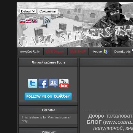
www.CobRa.lv
LIVE Stream
SMS SHOP
Форум
DownLoads
Личный кабинет Гость
Реклама
Добро пожаловат
This feature is for Premium users
only!
БЛОГ
(
www.cobra.l
популярной
,
зн
Мини чат