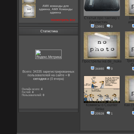
AMX команды для
админа, AMX Команды
админа
Статья про тактику с
10
посмотреть все
баллистич...
иг
13661
|
0
Статистика
Три 
Прострелы на de_nuke
Co
34460
|
0
Всего: 34335 зарегистрированных
пользователей на сайте +
0
сегодня
и (0 вчера)
Онлайн всего:
4
Гостей:
4
Пользователей:
0
Комиксы о Counter
Как с
Strike
20928
|
1