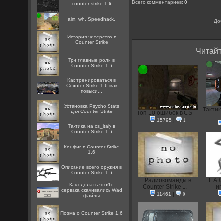
Всего комментариев
:
0
counter strike 1.6
aim, wh, Speedhack,
До
История читерства в
Counter Strike
Читайт
Три главные роли в
Counter Strike 1.6
Как тренироваться в
Counter Strike 1.6 (как
повыси...
Установка Psycho Stats
Тактик
для Counter Strike
Топ-10 ошибок в CS
15795
|
1
Тактика на cs_italy в
Counter Strike 1.6
Конфиг в Counter Strike
1.6
Описание всего оружия в
Counter Strike 1.6
Радиокоманды в
F.A.
Как сделать чтоб с
Counter Strike ...
иг
сервака скачивались Wad
11461
|
0
файлы
Поэма о Counter Strike 1.6