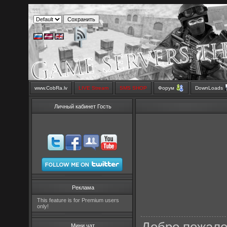
www.CobRa.lv
LIVE Stream
SMS SHOP
Форум
DownLoads
Личный кабинет Гость
Реклама
This feature is for Premium users
only!
Мини чат