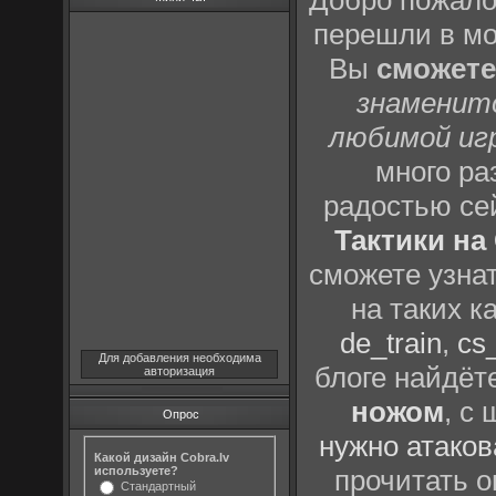
Добро пожало
перешли в м
Вы
сможете
знаменит
любимой иг
много р
радостью се
Тактики на 
сможете узна
на таких к
de_train
,
cs_
Для добавления необходима
блоге найдёт
авторизация
ножом
, с
Опрос
нужно атаков
Какой дизайн Cobra.lv
используете?
прочитать о
Стандартный