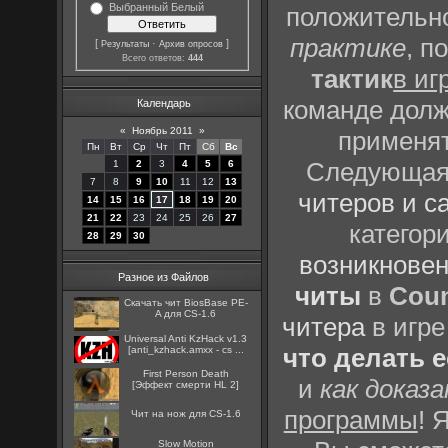
Выбранный Белый
положительно
практике
, п
[
·
]
Результаты
Архив опросов
Всего ответов:
444
тактик
в иг
команде долж
Календарь
«
Ноябрь 2011
»
применят
Пн
Вт
Ср
Чт
Пт
Сб
Вс
Следующая 
1
2
3
4
5
6
7
8
9
10
11
12
13
читеров и с
14
15
16
17
18
19
20
21
22
23
24
25
26
27
категор
28
29
30
возникновен
Разное из Файлов
читы
в
Coun
Скачать чит BiosBase PE-
A для CS-1.6
читера
в игре
Universal Anti KzHack v1.3
что делать 
[anti_kzhack.amxx - cs ...
First Person Death
и
как доказ
[Эффект смерти HL 2]
программы
! 
Чит на нож для CS-1.6
Slow Motion