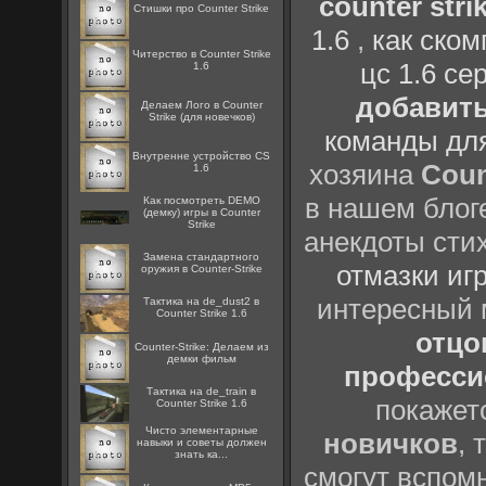
counter strik
Стишки про Counter Strike
1.6
,
как ско
Читерство в Counter Strike
цс 1.6 се
1.6
добавить
Делаем Лого в Counter
Strike (для новечков)
команды дл
Внутренне устройство CS
хозяина
Coun
1.6
в нашем блоге
Как посмотреть DEMO
(демку) игры в Counter
Strike
анекдоты сти
Замена стандартного
отмазки иг
оружия в Counter-Strike
интересный
Тактика на de_dust2 в
Counter Strike 1.6
отцов
Counter-Strike: Делаем из
демки фильм
профессио
Тактика на de_train в
покажет
Counter Strike 1.6
Чисто элементарные
новичков
, 
навыки и советы должен
знать ка...
смогут вспомн