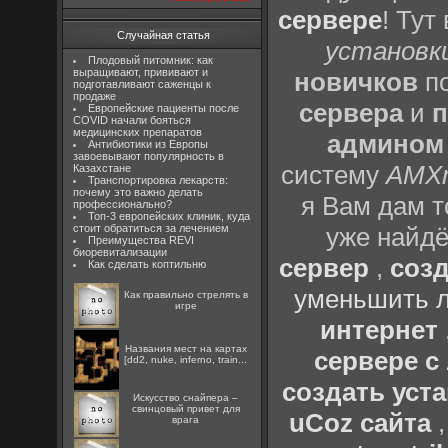
сервере
! Тут
Случайная статья
установки
Плодовый питомник: как
выращивают, прививают и
новичков
по
подготавливают саженцы к
продаже
сервера
и
п
Европейские пациенты после
COVID начали бояться
медицинских препаратов
админом
Антибиотики из Европы
завоевывают популярность в
систему
AMX
Казахстане
Транспортировка лекарств:
почему это важно делать
я Вам дам т
профессионально?
Топ-3 европейских клиник, куда
стоит обратиться за лечением
уже найдё
Преимущества REVI
биоревитализации
сервер
,
созд
Как сделать коптильню
уменьшить л
Как правильно стрелять в
игре
интернет
Названия мест на картах
сервере 
[dd2, nuke, inferno, train...
создать уста
Искусство снайпера –
свинцовый привет для
uCoz сайта
врага