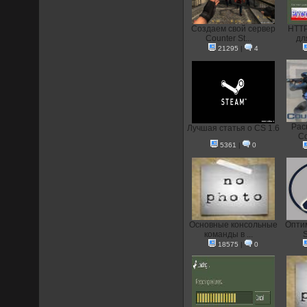
Создаем свой сервер
HTTP
Counter St...
дл
21295
|
4
Рас
Лучшая статья о CS 1.6
Co
5361
|
0
Основные консольные
Опти
команды в ...
S
18575
|
0