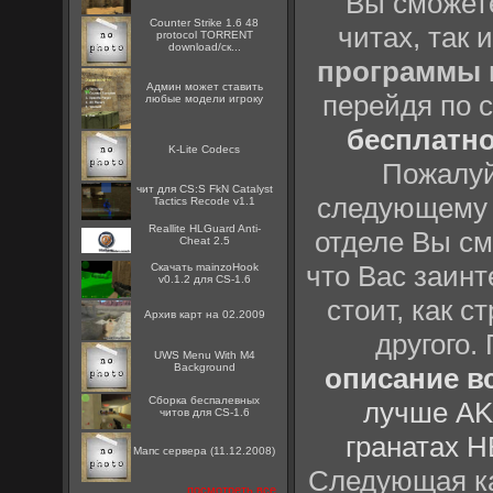
Вы сможете
Counter Strike 1.6 48
читах, так 
protocol TORRENT
download/ск...
программы
Админ может ставить
перейдя по 
любые модели игроку
бесплатн
K-Lite Codecs
Пожалуй
чит для CS:S FkN Catalyst
следующему
Tactics Recode v1.1
Reallite HLGuard Anti-
отделе Вы см
Cheat 2.5
что Вас заинт
Скачать mainzoHook
v0.1.2 для CS-1.6
стоит, как с
Архив карт на 02.2009
другого.
UWS Menu With M4
Background
описание вс
Сборка беспалевных
лучше AK
читов для CS-1.6
гранатах H
Мапс сервера (11.12.2008)
Следующая ка
посмотреть все