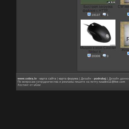
Быстрая загрузка
CW ser
файлов с HTTP...
19137
|
1
Мышка в игре Counter
Уст
Strike! К...
20306
|
0
www.cobra.lv
-
карта сайта
|
карта форума
| Дизайн -
podrubaj
| Дизайн данно
По вопросам сотрудничества и рекламы пишите на почту
rusalex11@live.com
Хостинг от
uCoz