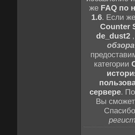
же
FAQ по н
1.6
. Если ж
Counter S
de_dust2
обзора
предоставим
категории
истори
пользова
сервере
. П
Вы сможете
Спасибо
регист