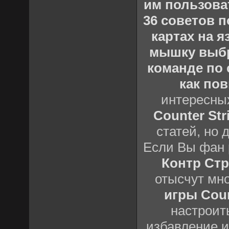
им пользова
36 советов по
картах на 
мышку выб
команде по c
как пов
интересны
Counter Stri
статей, но 
Если Вы фан 
Контр Стр
отысчут мн
игры Count
настроить
избавление и