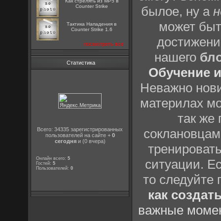
Как стрелять из MP5 в
Counter Strike
былое, ну а
н
может быт
Тактика Нападения в
Counter Strike 1.6
достижени
посмотреть все
нашего
бл
Статистика
Обучение и
Неважно нови
материлах мо
так же
Всего: 34335 зарегистрированных
соклановцами
пользователей на сайте +
0
сегодня
и (0 вчера)
тренировать
Онлайн всего:
5
ситуации. Е
Гостей:
5
Пользователей:
0
то следуйте 
как создат
важные момен