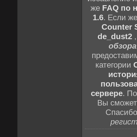
же
FAQ по н
1.6
. Если ж
Counter S
de_dust2
обзора
предоставим
категории
истори
пользова
сервере
. П
Вы сможете
Спасибо
регист