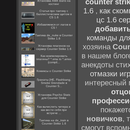
counter strik
Установка AMX Bans на
хостинг
1.6
,
как ско
Статья про тактику с
баллистическим щитом в
цс 1.6 се
CS 1.6
Избавляемся от лагов в
добавить
CS !
команды дл
Тактика de_nuke в Counter
Strike 1.6
хозяина
Coun
Установка плагинов на
сервер Counter Strike 1.6
в нашем блоге
Как компилировать
плагины? *.sma to *.amxx
анекдоты сти
(compil...
Комиксы о Counter Strike
отмазки иг
Гранаты [HE, Flashbang,
интересный
Smoke Grendade в
Counter S...
отцов
Установка Psycho Stats
для Counter Strike
профессио
Как вычислить читера и
покажет
как вести себя при
встрече ...
новичков
, 
Тактика на de_train в
Counter Strike 1.6
смогут вспомн