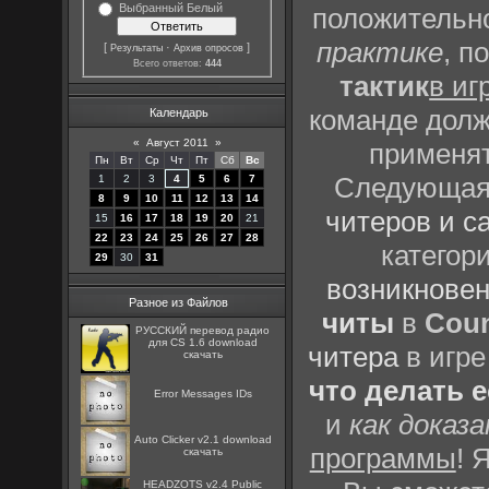
Выбранный Белый
положительно
практике
, п
[
·
]
Результаты
Архив опросов
Всего ответов:
444
тактик
в иг
команде долж
Календарь
«
Август 2011
»
применят
Пн
Вт
Ср
Чт
Пт
Сб
Вс
Следующая 
1
2
3
4
5
6
7
8
9
10
11
12
13
14
читеров и с
15
16
17
18
19
20
21
22
23
24
25
26
27
28
категор
29
30
31
возникновен
Разное из Файлов
читы
в
Coun
РУССКИЙ перевод радио
для CS 1.6 download
читера
в игре
скачать
что делать 
Error Messages IDs
и
как доказ
Auto Clicker v2.1 download
программы
! 
скачать
HEADZOTS v2.4 Public