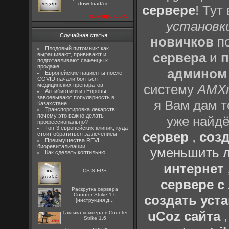
download/ск...
сервере
! Тут
посмотреть все
установки
Случайная статья
новичков
по
Плодовый питомник: как
сервера
и
п
выращивают, прививают и
подготавливают саженцы к
продаже
админом
Европейские пациенты после
COVID начали бояться
медицинских препаратов
систему
AMX
Антибиотики из Европы
завоевывают популярность в
я Вам дам т
Казахстане
Транспортировка лекарств:
почему это важно делать
уже найдё
профессионально?
Топ-3 европейских клиник, куда
сервер
,
созд
стоит обратиться за лечением
Преимущества REVI
биоревитализации
уменьшить л
Как сделать коптильню
интернет
CS:S FPS
сервере 
Раскрутка сервера
Counter Strike 1.6
создать уста
[инструкция д...
uCoz сайта
Тактика кемпера в Counter
Strike 1.6