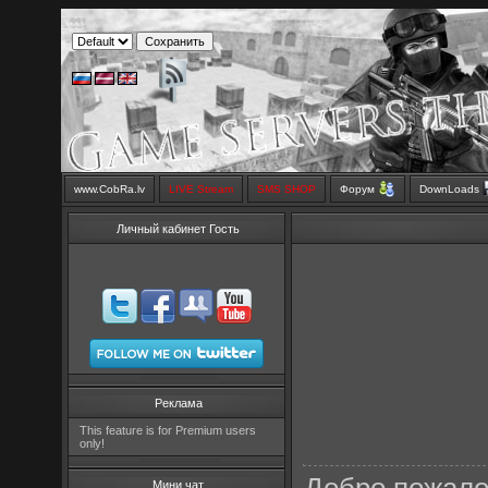
www.CobRa.lv
LIVE Stream
SMS SHOP
Форум
DownLoads
Личный кабинет Гость
Реклама
This feature is for Premium users
only!
Мини чат