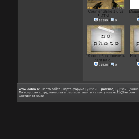
Counter Strike 1.6 vs
Мышка
ЧИТЫ
18390
|
0
19 способов понизить
Исто
лаги на с...
C
21526
|
0
www.cobra.lv
-
карта сайта
|
карта форума
| Дизайн -
podrubaj
| Дизайн данно
По вопросам сотрудничества и рекламы пишите на почту
rusalex11@live.com
Хостинг от
uCoz