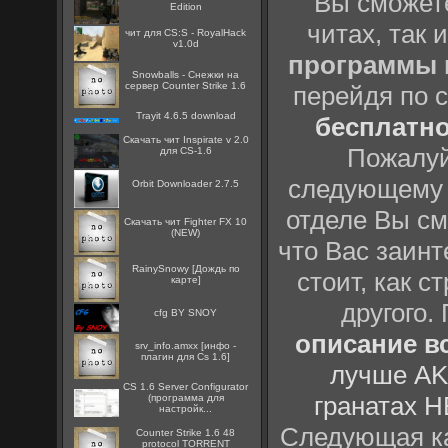
Вы сможете
Edition
читах, так 
чит для CS:S - RoyalHack
v1.0d
программы
Snowballs - Снежки на
сервер Counter Strike 1.6
перейдя по 
Trayit 4.6.5 download
бесплатн
Скачать чит Inspirate v 2.0
Пожалуй
для CS-1.6
следующему
Orbit Downloader 2.7.5
отделе Вы см
Скачать чит Fighter FX 10
(NEW)
что Вас заинт
RainySnowy [Дождь по
стоит, как с
карте]
другого.
cfg BY SNOY
описание вс
srv_info.amxx [инфо -
плагин для Cs 1.6]
лучше AK
CS 1.6 Server Configurator
гранатах H
(программа для
настройк...
Следующая ка
Counter Strike 1.6 48
protocol TORRENT