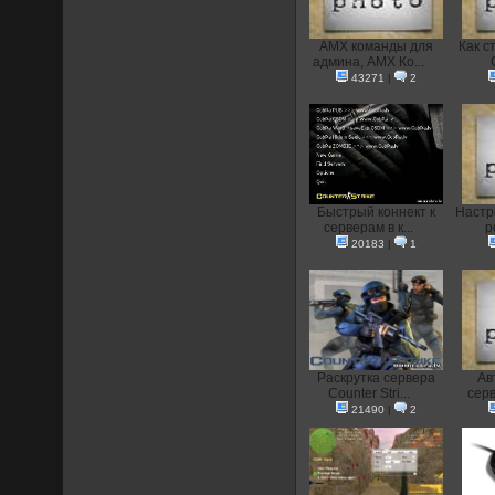
AMX команды для
Как с
админа, AMX Ко...
43271
|
2
Быстрый коннект к
Настр
серверам в к...
p
20183
|
1
Раскрутка сервера
Ав
Counter Stri...
серв
21490
|
2