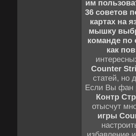
им пользова
36 советов по
картах на 
мышку выб
команде по c
как пов
интересны
Counter Stri
статей, но 
Если Вы фан 
Контр Стр
отысчут мн
игры Count
настроить
избавление и