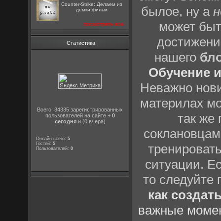
Counter-Strike: Делаем из
былое, ну а
н
демки фильм
может быт
посмотреть все
достижени
Статистика
нашего
бл
Обучение и
Неважно нови
материлах мо
Всего: 34335 зарегистрированных
так же
пользователей на сайте +
0
сегодня
и (0 вчера)
соклановцами
Онлайн всего:
5
Гостей:
5
тренировать
Пользователей:
0
ситуации. Е
то следуйте 
как создат
важные момен