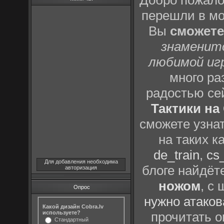
Добро пожало
перешли в м
Вы
сможете
знаменит
любимой иг
много р
радостью се
Тактики на 
сможете узна
на таких к
de_train
,
cs_
Для добавления необходима
блоге найдёт
авторизация
ножом
, с
Опрос
нужно атаков
Какой дизайн Cobra.lv
используете?
прочитать о
Стандартный