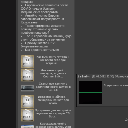
продаже
Европейские пациенты после
COVID начали бояться
медицинских препаратов
Антибиотики из Европы
завоевывают популярность в
Казахстане
Транспортировка лекарств:
почему это важно делать
профессионально?
Топ-3 европейских клиник, куда
стоит обратиться за лечением
Преимущества REVI
биоревитализации
Как сделать коптильню
Как вычислить читера и
как вести себя при
встрече ...
Что такое спрайт,
текстура, модель в
Counter Strik...
1
s1m0n
[
Матери
(11.03.2012 22:56)
Статья про тактику с
В украинском кам
баллистическим щитом в
CS 1.6
Искусство снайпера –
свинцовый привет для
врага
Программа для настройки
админов на сервере CS
Sour...
Д
Как сделать чтоб с
сервака скачивались Wad