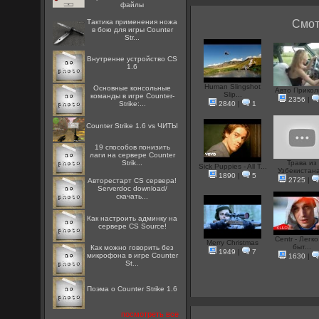
файлы
Тактика применения ножа
Смот
в бою для игры Counter
Str...
Внутренне устройство CS
1.6
Human Slingshot
Основные консольные
Авто Прикол
Slip...
команды в игре Counter-
2356
|
Strike:...
2840
|
1
Counter Strike 1.6 vs ЧИТЫ
19 способов понизить
лаги на сервере Counter
Strik...
Трава из
Sick Puppies - All T...
Узбекистана
1890
|
5
2725
|
Авторестарт CS сервера!
Serverdoc download/
скачать...
Как настроить админку на
сервере CS Source!
Centr - Легко
Merry Christmas
быт...
Как можно говорить без
1949
|
7
микрофона в игре Counter
1630
|
St...
Поэма о Counter Strike 1.6
посмотреть все