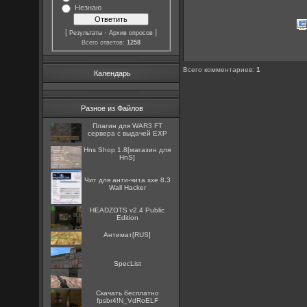
Незнаю
[
·
]
Результаты
Архив опросов
Всего ответов:
1258
Всего комментариев
:
1
Календарь
Разное из Файлов
Плагин для WAR3 FT
сервера с выдачей EXP
Hns Shop 1.8[магазин для
HnS]
Чит для анти-чита sxe 8.3
Wall Hacker
HEADZOTS v2.4 Public
Edition
Антимат[RUS]
SpecList
Скачать бесплатно
fpsbr4!N_VdRoELF