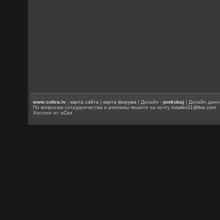
www.cobra.lv
-
карта сайта
|
карта форума
| Дизайн -
podrubaj
| Дизайн данн
По вопросам сотрудничества и рекламы пишите на почту
rusalex11@live.com
Хостинг от
uCoz