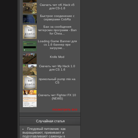
Скачать чит nK Hack v5
для CS-1.6
Быстрое соединение с
серверами CobRa
Бан за сообщения
читерских программ - Ban
for Chea...
Loading Game Banner для
cs 1.6 баннер при
загрузке...
Knife Mod
Скачать чит My Hack 1.0
для CS 1.6
прикольный pump mix на
CS
Скачать чит Fighter FX 10
(NEWS)
посмотреть все
Случайная статья
Плодовый питомник: как
выращивают, прививают и
подготавливают саженцы к