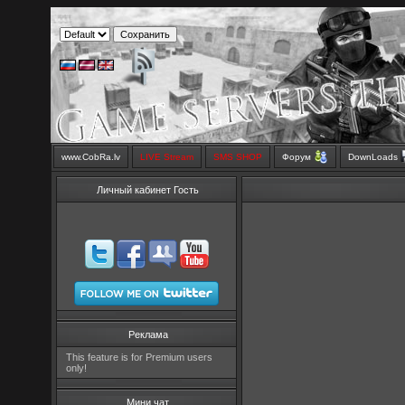
www.CobRa.lv
LIVE Stream
SMS SHOP
Форум
DownLoads
Личный кабинет Гость
Реклама
This feature is for Premium users
only!
Мини чат