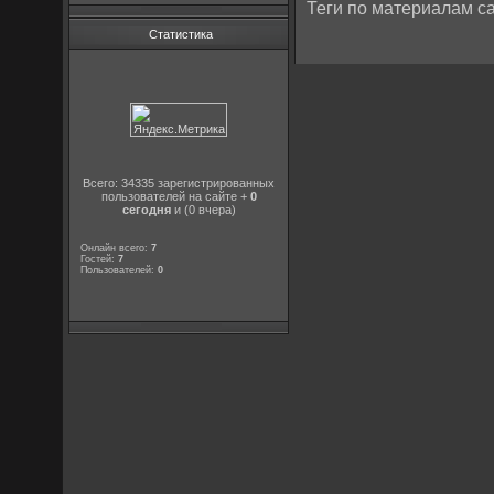
Теги по материалам са
Статистика
Всего: 34335 зарегистрированных
пользователей на сайте +
0
сегодня
и (0 вчера)
Онлайн всего:
7
Гостей:
7
Пользователей:
0