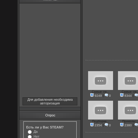
Самые см...
Самые см..
9249
|
0
8344
|
Для добавления необходима
авторизация
Опрос
Подборка...
Приколы ..
2354
|
0
2380
|
Есть ли у Вас STEAM?
Да
Нет