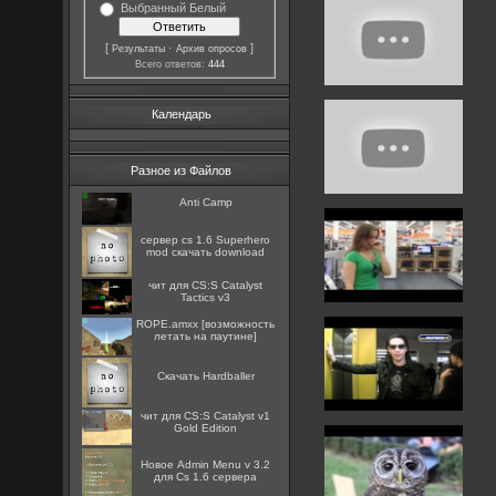
Выбранный Белый
[
·
]
Результаты
Архив опросов
Всего ответов:
444
Календарь
Разное из Файлов
Anti Camp
сервер cs 1.6 Superhero
mod скачать download
чит для CS:S Catalyst
Tactics v3
ROPE.amxx [возможность
летать на паутине]
Скачать Hardballer
чит для CS:S Catalyst v1
Gold Edition
Новое Admin Menu v 3.2
для Cs 1.6 сервера