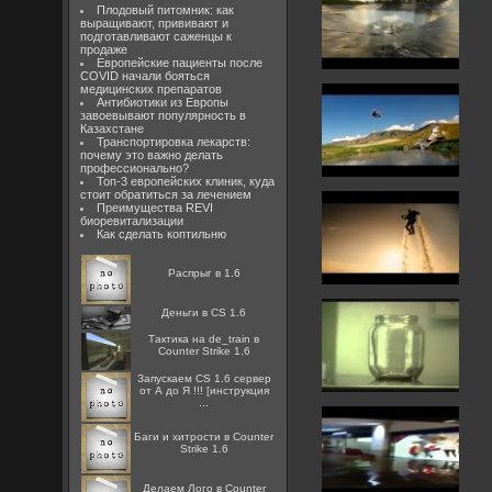
Плодовый питомник: как
выращивают, прививают и
подготавливают саженцы к
продаже
Европейские пациенты после
COVID начали бояться
медицинских препаратов
Антибиотики из Европы
завоевывают популярность в
Казахстане
Транспортировка лекарств:
почему это важно делать
профессионально?
Топ-3 европейских клиник, куда
стоит обратиться за лечением
Преимущества REVI
биоревитализации
Как сделать коптильню
Распрыг в 1.6
Деньги в CS 1.6
Тактика на de_train в
Counter Strike 1.6
Запускаем CS 1.6 сервер
от А до Я !!! [инструкция
...
Баги и хитрости в Counter
Strike 1.6
Делаем Лого в Counter