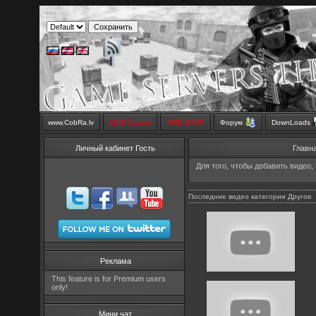
www.CobRa.lv
LIVE Stream
SMS SHOP
Форум
DownLoads
Личный кабинет Гость
Главн
Для того, чтобы добавить видео,
Последние видео категории Другое
Реклама
This feature is for Premium users
only!
Мини чат