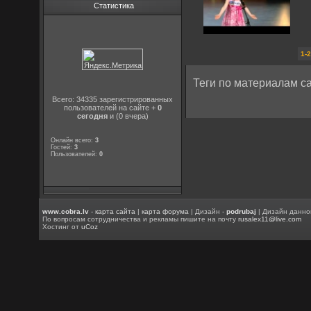
Статистика
1-
Теги по материалам са
Всего: 34335 зарегистрированных
пользователей на сайте +
0
сегодня
и (0 вчера)
Онлайн всего:
3
Гостей:
3
Пользователей:
0
www.cobra.lv
-
карта сайта
|
карта форума
| Дизайн -
podrubaj
| Дизайн данно
По вопросам сотрудничества и рекламы пишите на почту
rusalex11@live.com
Хостинг от
uCoz