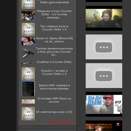
Strike (для новечков)
Общение в игре Counter
Strike - это основа
командн...
Три главные роли в
Counter Strike 1.6
Уроки от Эдика [Moscow5]
на de_inferno
Тактика применения ножа
в бою для игры Counter
Str...
Снайпер в Counter Strike
Борьба с читами в
Counter Strike 1.6
Запуск AMX сервера в
консольном режиме
Установка AMX Bans на
хостинг
36 советов при игре в CS:
посмотреть все