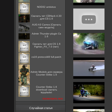
NOD32 antivirus
Скачать чит CDHack 4.33
для CS-1.6
AUG A3 Camos [Скачать
скин модель]
Admin Thunder plugin Cs
1.6
Скачать чит для CS 1.6
Fighter_FX_7.0 (чит)
cs16 protocol48 full patch
Admin Models для сервера
Counter Strike 1.6
Counter Strike 1.6
download скачать
lejupladet
посмотреть все
Случайная статья