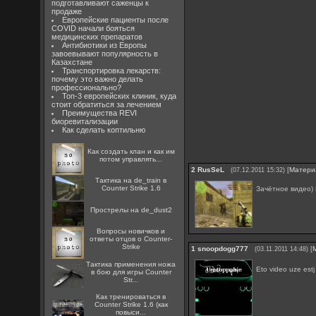
подготавливают саженцы к
продаже
Европейские пациенты после
COVID начали бояться
медицинских препаратов
Антибиотики из Европы
завоевывают популярность в
Казахстане
Транспортировка лекарств:
почему это важно делать
профессионально?
Топ-3 европейских клиник, куда
стоит обратиться за лечением
Преимущества REVI
биоревитализации
Как сделать коптильню
Как создать клан и как им
потом управлять...
2
RusSeL
[
Матери
(07.12.2011 15:32)
Тактика на de_train в
Counter Strike 1.6
Зачётное видео)
Прострелы на de_dust2
Вопросы новичков и
ответы отцов о Counter-
Strike
1
snoopdogg777
[
(03.11.2011 14:48)
Тактика применения ножа
Eto video uze est
в бою для игры Counter
Str...
Как тренироваться в
Counter Strike 1.6 (как
повыси...