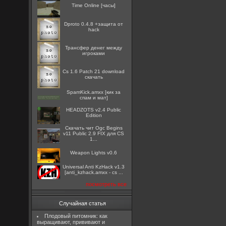
Time Online [часы]
Dproto 0.4.8 +защита от
hack
Трансфер денег между
игроками
Cs 1.6 Patch 21 download
скачать
SpamKick.amxx [кик за
спам и мат]
HEADZOTS v2.4 Public
Edition
Скачать чит Ogc Begins
v11 Public 2.9 FIX для CS
1...
Weapon Lights v0.6
Universal Anti KzHack v1.3
[anti_kzhack.amxx - cs ...
посмотреть все
Случайная статья
Плодовый питомник: как
выращивают, прививают и