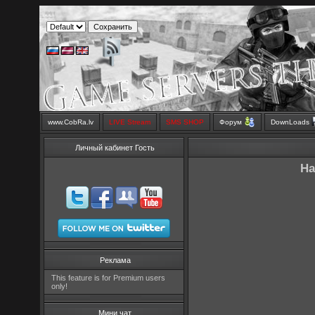
www.CobRa.lv
LIVE Stream
SMS SHOP
Форум
DownLoads
Личный кабинет Гость
Ha
Реклама
This feature is for Premium users
only!
Мини чат