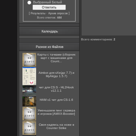
Выбранный Белый
[
·
]
Результаты
Архив опросов
Всего ответов:
444
Календарь
Всего комментариев
:
2
Разное из Файлов
Карты с тачками (сборник
карт с машинами для
Count...
Aimbot для sXe(до 7.7) и
MyAk(до 1.5.7)
чит для CS:S - HL2Hook
v12.1.1
HAM v1 чит для CS-1.6
Уменьшаем пинг сервера
и игроков [AMXX-Booster]
Cвоя надпись на ноже в
Counter Strike