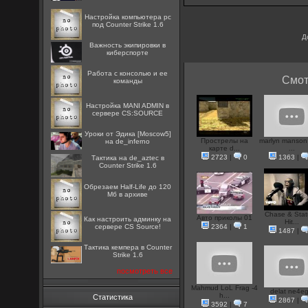
Настройка компьютера pc
под Counter Strike 1.6
Д
Важность экипировки в
киберспорте
Работа с консолью и ее
Смот
команды
Настройка MANI ADMIN в
сервере CS:SOURCE
Уроки от Эдика [Moscow5]
Прострелы на
marlyn manson 
на de_inferno
карте d...
...
2723
|
0
1363
|
Тактика на de_aztec в
Counter Strike 1.6
Обрезаем Half-Life до 120
Мб в архиве
Chase & Stat
Авто приколы 01
Как настроить админку на
Hit...
сервере CS Source!
2364
|
1
1487
|
Тактика кемпера в Counter
Strike 1.6
посмотреть все
Mahmud LoL Frag -4
delat ne4e
h...
Статистика
2867
|
3592
|
7