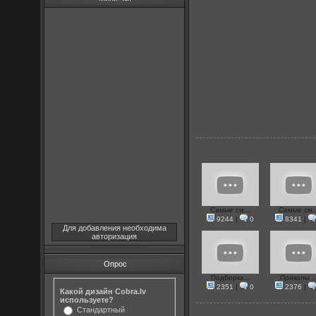
Самые см...
Самые см..
9244
|
0
8341
|
Для добавления необходима
авторизация
Опрос
Подборка...
Приколы ..
2351
|
0
2376
|
Какой дизайн Cobra.lv
используете?
Стандартный