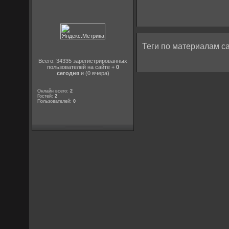
Теги по материалам са
Всего: 34335 зарегистрированных
пользователей на сайте +
0
сегодня
и (0 вчера)
Онлайн всего:
2
Гостей:
2
Пользователей:
0