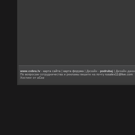
www.cobra.lv
-
карта сайта
|
карта форума
| Дизайн -
podrubaj
| Дизайн данн
По вопросам сотрудничества и рекламы пишите на почту
rusalex11@live.com
Хостинг от
uCoz