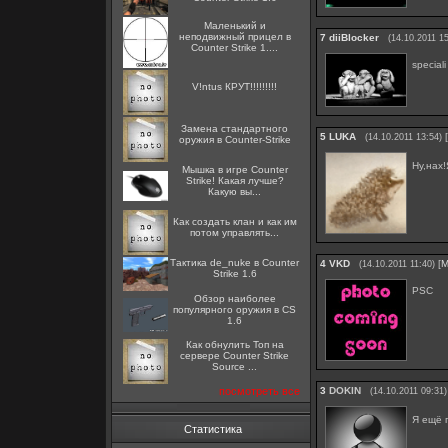
Маленький и
неподвижный прицел в
7
diiBlocker
(14.10.2011 15
Counter Strike 1....
speciali
V!ntus КРУТ!!!!!!!!!
Замена стандартного
5
LUKA
[
(14.10.2011 13:54)
оружия в Counter-Strike
Ну,нах
Мышка в игре Counter
Strike! Какая лучше?
Какую вы...
Как создать клан и как им
потом управлять...
Тактика de_nuke в Counter
4
VKD
[
М
(14.10.2011 11:40)
Strike 1.6
PSC
Обзор наиболее
популярного оружия в CS
1.6
Как обнулить Топ на
сервере Counter Strike
Source ...
посмотреть все
3
DOKIN
(14.10.2011 09:31)
Я ещё п
Статистика