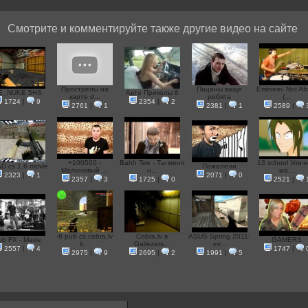
Смотрите и комментируйте также другие видео на сайте
Прострелы на
Пацаны ваще
Eminem- Not Afr
E_NUKE 5HS
Авто Приколы 8
карте d...
ребята
(...
1724
|
9
2354
|
2
2761
|
1
2381
|
1
2589
|
+100500 -
Bahh Tee - Ты меня
13 school Улич
D cs 1.6 movie
Пожалели
Малиновый ...
н...
ма...
2323
|
1
2071
|
0
2357
|
3
1725
|
0
2521
|
-6 pub cs.cobra.lv
Cobra.lv в
ASUS Spring 2011:
ub FX - Made
GAMERS
b...
Gailezers...
ev...
2557
|
4
1747
|
2975
|
9
2695
|
2
1991
|
5