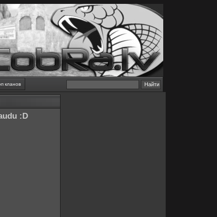
оп кланов
jaudu :D