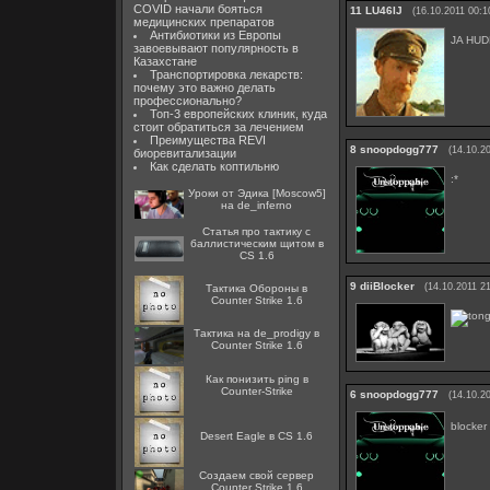
COVID начали бояться
11
LU46IJ
(16.10.2011 00:1
медицинских препаратов
Антибиотики из Европы
JA HUDE
завоевывают популярность в
Казахстане
Транспортировка лекарств:
почему это важно делать
профессионально?
Топ-3 европейских клиник, куда
стоит обратиться за лечением
Преимущества REVI
8
snoopdogg777
(14.10.2
биоревитализации
Как сделать коптильню
:*
Уроки от Эдика [Moscow5]
на de_inferno
Статья про тактику с
баллистическим щитом в
CS 1.6
9
diiBlocker
(14.10.2011 21
Тактика Обороны в
Counter Strike 1.6
Тактика на de_prodigy в
Counter Strike 1.6
Как понизить ping в
Counter-Strike
6
snoopdogg777
(14.10.2
blocker
Desert Eagle в CS 1.6
Создаем свой сервер
Counter Strike 1.6