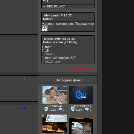
742
0
КУПЛЮ КОБРУ
Aleksandr_P
10:37
Dombr
Женился наконец-то. Поздравляю
gnezdilovjeka8
15:36
0
Набор в клан [PaTRoN]
1. fnaf .!.
2. 15
3. Steam
4. https://v.com/jeka897
5. 1-1,5 годa
посмотреть все
0
Последние фото
Chernovar
Фотография 1
+1
4923
|
0
3198
|
0