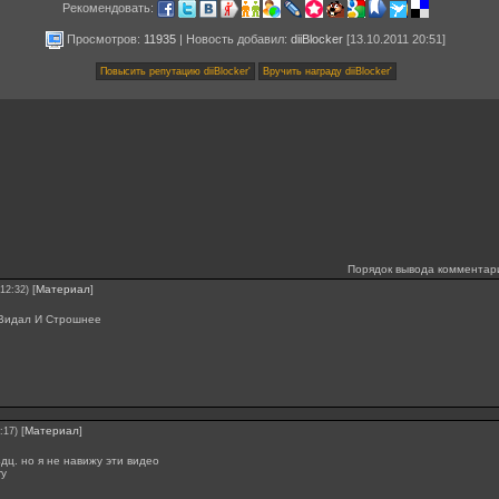
Рекомендовать:
Просмотров:
11935
|
Новость добавил
:
diiBlocker
[13.10.2011 20:51]
Порядок вывода комментар
[
Материал
]
 12:32)
Видал И Строшнее
[
Материал
]
:17)
дц. но я не навижу эти видео