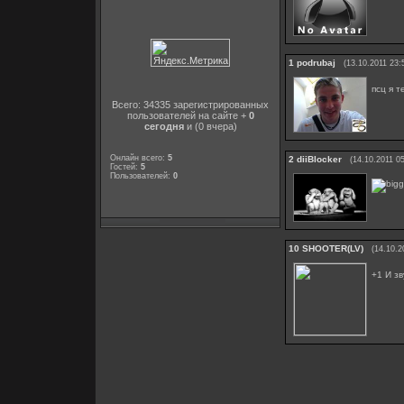
1
podrubaj
(13.10.2011 23:
псц я т
Всего: 34335 зарегистрированных
пользователей на сайте +
0
сегодня
и (0 вчера)
Онлайн всего:
5
2
diiBlocker
(14.10.2011 05
Гостей:
5
Пользователей:
0
10
SHOOTER(LV)
(14.10.2
+1 И з