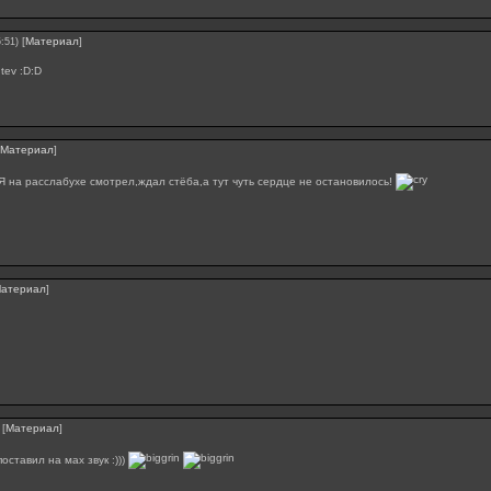
[
Материал
]
:51)
 tev :D:D
Материал
]
!Я на расслабухе смотрел,ждал стёба,а тут чуть сердце не остановилось!
атериал
]
[
Материал
]
оставил на мах звук :)))