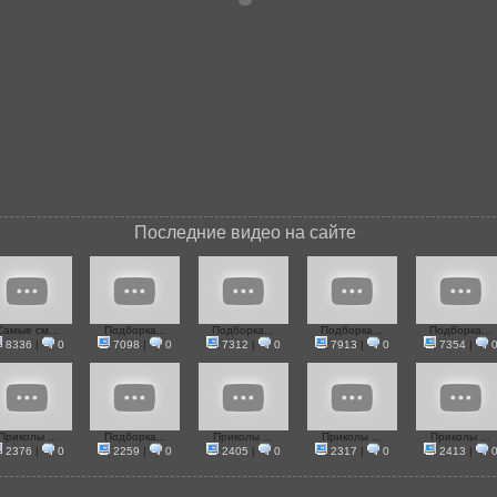
Последние видео на сайте
Самые см...
Подборка...
Подборка...
Подборка...
Подборка...
8336
|
0
7098
|
0
7312
|
0
7913
|
0
7354
|
Приколы ...
Подборка...
Приколы ...
Приколы ...
Приколы ...
2376
|
0
2259
|
0
2405
|
0
2317
|
0
2413
|