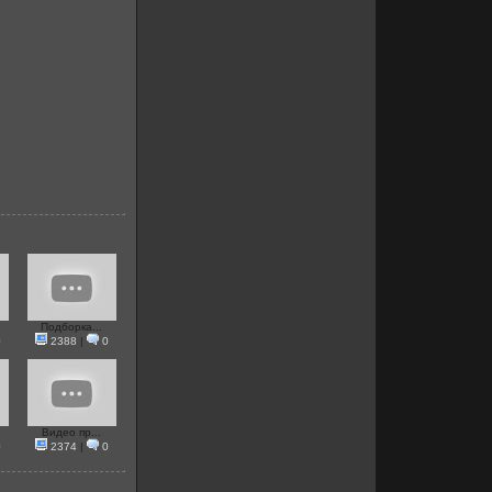
Подборка...
0
2388
|
0
Видео пр...
0
2374
|
0