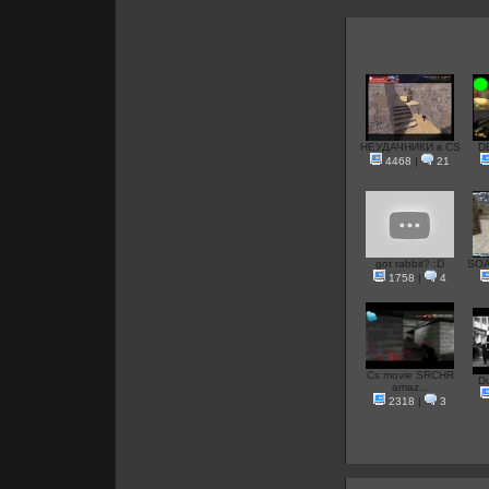
НЕУДАЧНИКИ в CS
D
4468
|
21
got rabbit? :D
SOA
1758
|
4
Cs movie SRCHR
D
amaz...
2318
|
3