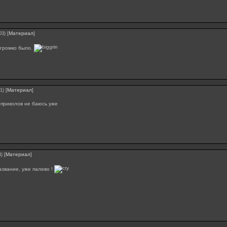
[
Материал
]
03)
 громко было.
[
Материал
]
1)
х приколов не баюсь уже
[
Материал
]
4)
азвание, уже палево !