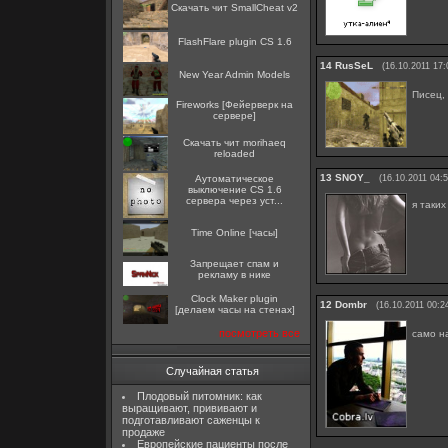
Скачать чит SmallCheat v2
FlashFlare plugin CS 1.6
14
RusSeL
(16.10.2011 17:
New Year Admin Models
Писец,
Fireworks [Фейерверк на
сервере]
Скачать чит morihaeq
reloaded
13
SNOY_
Аутоматическое
(16.10.2011 04:5
выключение CS 1.6
сервера через уст...
я таки
Time Online [часы]
Запрещает спам и
рекламу в нике
Clock Maker plugin
12
Dombr
(16.10.2011 00:2
[делаем часы на стенах]
посмотреть все
само н
Случайная статья
Плодовый питомник: как
выращивают, прививают и
подготавливают саженцы к
продаже
Европейские пациенты после