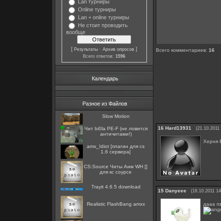
Lan турниры
Online турниры
Lan + online турниры
Не стоит проводить
вообще
[
·
]
Результаты
Архив опросов
Всего комментариев
:
16
Всего ответов:
1596
Календарь
Разное из Файлов
Slow Motion
16
Hard13931
Чит bi0la PE-F (не ловится
(21.10.2011
античитами!)
Херня 
amx_Idiot [плагин для cs
1.6 сервера]
CS:Source Читы Аим WH []
для кс соурсе
Trayit 4.6.5 download
15
Danyeee
(18.10.2011 14
дааа пз
Realistic FlashBang amxx