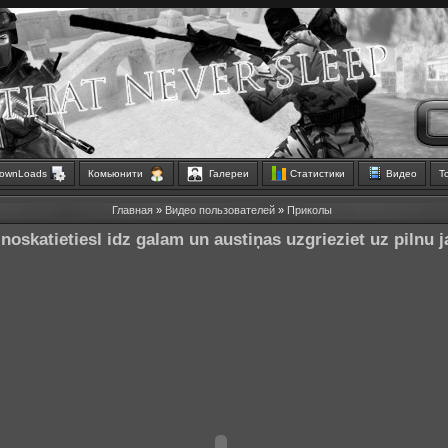
ownLoads
Комьюнити
Галереи
Статистики
Видео
Т
Главная
»
Видео пользователей
»
Приколы
 noskatietiesl idz galam un austiņas uzgrieziet uz pilnu 