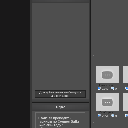
Самые см...
9243
|
0
Для добавления необходима
авторизация
Опрос
Подборка...
2351
|
0
Стоит ли проводить
турниры по Counter Strike
1.6 в 2012 году?