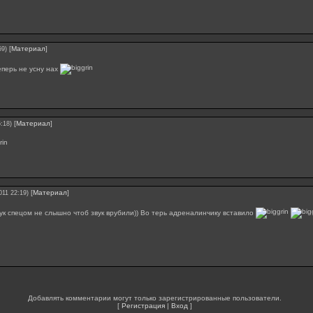
[
Материал
]
59)
еперь не усну нах
[
Материал
]
:18)
[
Материал
]
011 22:19)
вук спецом не слышно чтоб звук врубили)) Во терь адреналинчику вставило
Добавлять комментарии могут только зарегистрированные пользователи.
[
Регистрация
|
Вход
]