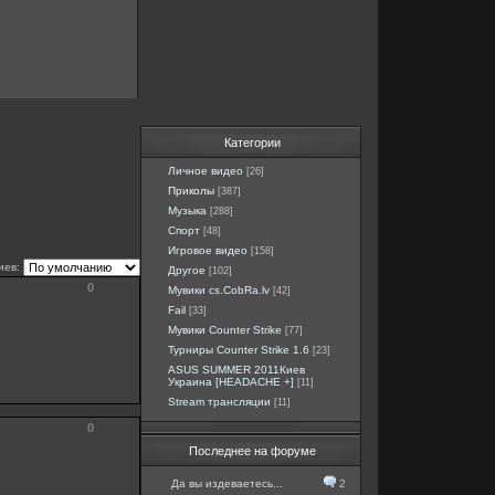
Категории
Личное видео
[26]
Приколы
[387]
Музыка
[288]
Спорт
[48]
Игровое видео
[158]
иев:
Другое
[102]
0
Мувики cs.CobRa.lv
[42]
Fail
[33]
Мувики Counter Strike
[77]
Турниры Counter Strike 1.6
[23]
ASUS SUMMER 2011Киев
Украина [HEADACHE +]
[11]
Stream трансляции
[11]
0
Последнее на форуме
Да вы издеваетесь...
2