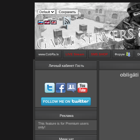
www.CobRa.lv
LIVE Stream
SMS SHOP
Форум
D
Личный кабинет Гость
obligāti
Реклама
This feature is for Premium users
only!
Мини чат