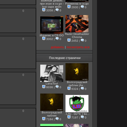
Важный девайс
при игре в cs:go -
Разминка в cs:go
lost vape вейп
2930
|
0
3358
|
0
0
Razer Deathadder
Играемс в CS:GO
Chroma
0
3002
|
0
2452
|
0
добавить
|
посмотреть все
Последние странички
0
Волгоградский
LanaTool
паблик (Ак...
6036
|
0
6324
|
0
0
Волгоградский
.:Life:. Do^It_| ko...
паблик
7197
|
0
7184
|
0