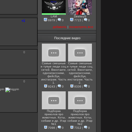
LAM
DeekeyS
6979
|
0
7715
|
0
+1
добавить
|
посмотреть все
Последние видео
0
Самые смешные
Самые смешные
и тупые люди соц.
и тупые люди соц.
сетей. Вконтакте,
сетей. Вконтакте,
одноклассники,
одноклассники,
фейсбук,
фейсбук,
инстаграм. Часть
инстаграм. Часть
0
1.
2.
9243
|
0
8336
|
0
Подборка
Подборка
приколов про
приколов про
животных. Коты,
животных. Коты,
собаки и др. Угар
собаки и др. Угар
№1
№2
7098
|
0
7312
|
0