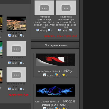
Подборка
Подборка
приколов про
приколов про
животных. Коты,
животных. Коты,
собаки и др. Угар
собаки и др. Угар
№3
№4
7913
|
0
7354
|
0
aid
kr0p3z ACE
2847
|
3
добавить
|
посмотреть все
3
Последние кланы
ная
13 school я
ненавижу...
1
2647
|
4
ℕℤツ
-
Клан Counter Strike 1.6
3138 |
0 |
5
Eurovision 2011
(Lat...
0
2690
|
8
посмотреть все
Набор в
-
Клан Counter Strike 1.6
клан [PaTRoN...