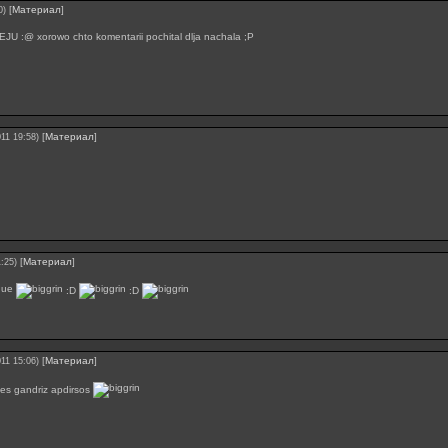
[
Материал
]
0)
JU :@ xorowo chto komentarii pochital dlja nachala ;P
[
Материал
]
011 19:58)
[
Материал
]
:25)
:D
:D
[
Материал
]
011 15:06)
 es gandriz apdirsos