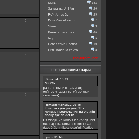
Мапы
182
Заявка на UnBAn
26
RoY Jones Jr.
25
0
Если бы сейчас, к...
2
Steam
3
Какие игры играет...
46
help
6
Новая тема.Беспла...
10
Рип шаблона сайта...
8
0
посмотреть все
Последние комментарии
Dima_ak
19:21
Ak-VaL
раньше были отцами кс)
сейчас отцами детей дочек и
0
сыновей))
tomastomenas12
08:45
Комплектующие для ПК –
лучшие предложения на онлайн
площадке dalder.lv
Es zināju, ka kodols ir svarīgs, bet
nezināju, ka
klimata kontrole
vai
dzesētājs ir tikpat svarīgi. Paldies!
yuriq
01:53