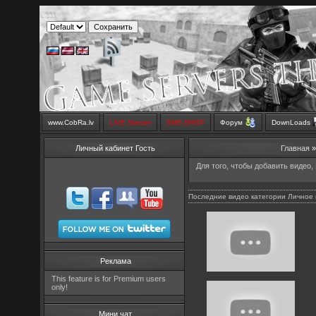
www.CobRa.lv
LIVE Stream
SMS SHOP
Форум
DownLoads
Личный кабинет Гость
Главная
Для того, чтобы добавить видео,
Последние видео категории Личное
Реклама
This feature is for Premium users
only!
Мини чат