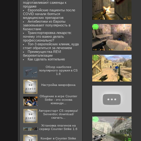
подготавливают саженцы к
продаже
Европейские пациенты после
COVID начали бояться
медицинских препаратов
Антибиотики из Европы
завоевывают популярность в
Казахстане
Транспортировка лекарств:
почему это важно делать
профессионально?
Топ-3 европейских клиник, куда
стоит обратиться за лечением
Преимущества REVI
биоревитализации
Как сделать коптильню
Обзор наиболее
популярного оружия в CS
1.6
Настройка микрофона
Общение в игре Counter
Strike - это основа
командн...
Авторестарт CS сервера!
Serverdoc download/
скачать...
Установка плагинов на
сервер Counter Strike 1.6
Конфиг в Counter Strike