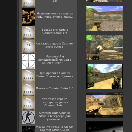
1.6
Названия мест на картах
[dd2, nuke, inferno, train...
Борьба с читами в
Counter Strike 1.6
Как стать отцом в Counter-
Strike (Юмор)
Маленький и
неподвижный прицел в
Counter Strike 1....
Тренировки в Counter
Strike. Советы и обучение
Поэма о Counter Strike 1.6
Что такое спрайт,
текстура, модель в
Counter Strik...
Оптимизация Counter
Strike 1.6 сервера для
уменьше...
Название точек на картах
Counter-Strike:GO на