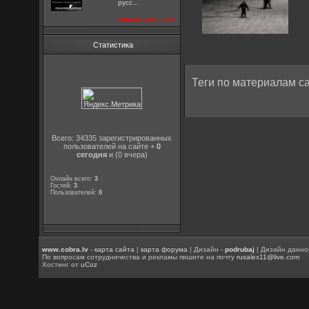
русс...
посмотреть все
Статистика
Теги по материалам са
Всего: 34335 зарегистрированных
пользователей на сайте +
0
сегодня
и (0 вчера)
Онлайн всего:
3
Гостей:
3
Пользователей:
0
www.cobra.lv
-
карта сайта
|
карта форума
| Дизайн -
podrubaj
| Дизайн данно
По вопросам сотрудничества и рекламы пишите на почту
rusalex11@live.com
Хостинг от
uCoz