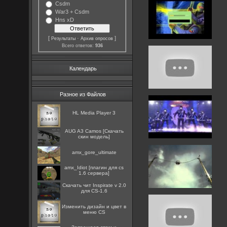
Csdm
War3 + Csdm
Hns xD
[
·
]
Результаты
Архив опросов
Всего ответов:
936
Календарь
Разное из Файлов
HL Media Player 3
AUG A3 Camos [Скачать
скин модель]
amx_gore_ultimate
amx_Idiot [плагин для cs
1.6 сервера]
Скачать чит Inspirate v 2.0
для CS-1.6
Изменить дизайн и цвет в
меню CS