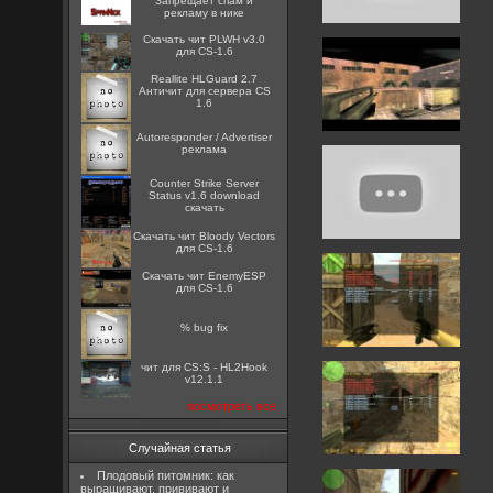
Запрещает спам и
рекламу в нике
Скачать чит PLWH v3.0
для CS-1.6
Reallite HLGuard 2.7
Aнтичит для сервера CS
1.6
Autoresponder / Advertiser
реклама
Counter Strike Server
Status v1.6 download
скачать
Скачать чит Bloody Vectors
для CS-1.6
Скачать чит EnemyESP
для CS-1.6
% bug fix
чит для CS:S - HL2Hook
v12.1.1
посмотреть все
Случайная статья
Плодовый питомник: как
выращивают, прививают и