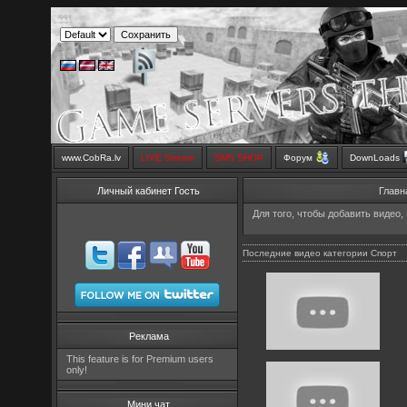
www.CobRa.lv
LIVE Stream
SMS SHOP
Форум
DownLoads
Личный кабинет Гость
Главн
Для того, чтобы добавить видео,
Последние видео категории Спорт
Реклама
This feature is for Premium users
only!
Мини чат