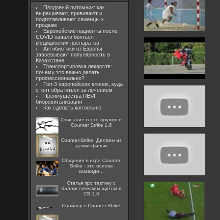
Плодовый питомник: как
выращивают, прививают и
подготавливают саженцы к
продаже
Европейские пациенты после
COVID начали бояться
медицинских препаратов
Антибиотики из Европы
завоевывают популярность в
Казахстане
Транспортировка лекарств:
почему это важно делать
профессионально?
Топ-3 европейских клиник, куда
стоит обратиться за лечением
Преимущества REVI
биоревитализации
Как сделать коптильню
Описание всего оружия в
Counter Strike 1.6
Counter-Strike: Делаем из
демки фильм
Общение в игре Counter
Strike - это основа
командн...
Статья про тактику с
баллистическим щитом в
CS 1.6
Снайпер в Counter Strike