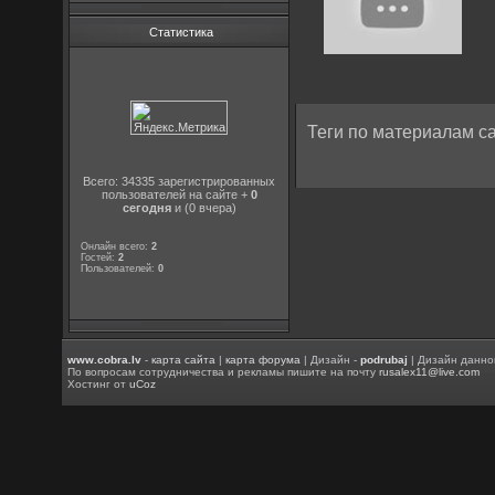
Статистика
Теги по материалам са
Всего: 34335 зарегистрированных
пользователей на сайте +
0
сегодня
и (0 вчера)
Онлайн всего:
2
Гостей:
2
Пользователей:
0
www.cobra.lv
-
карта сайта
|
карта форума
| Дизайн -
podrubaj
| Дизайн данно
По вопросам сотрудничества и рекламы пишите на почту
rusalex11@live.com
Хостинг от
uCoz