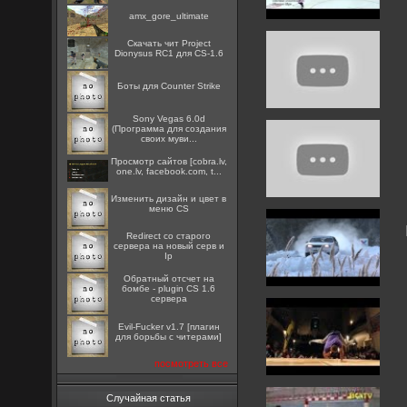
amx_gore_ultimate
Скачать чит Project
Dionysus RC1 для CS-1.6
Боты для Counter Strike
Sony Vegas 6.0d
(Программа для создания
своих муви...
Просмотр сайтов [cobra.lv,
one.lv, facebook.com, t...
Изменить дизайн и цвет в
меню CS
Redirect со старого
сервера на новый серв и
Ip
Обратный отсчет на
бомбе - plugin CS 1.6
сервера
Evil-Fucker v1.7 [плагин
для борьбы с читерами]
посмотреть все
Случайная статья