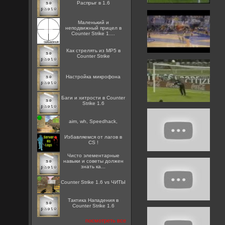
Распрыг в 1.6
Маленький и
неподвижный прицел в
Counter Strike 1....
Как стрелять из MP5 в
Counter Strike
Настройка микрофона
Баги и хитрости в Counter
Strike 1.6
aim, wh, Speedhack,
Избавляемся от лагов в
CS !
Чисто элементарные
навыки и советы должен
знать ка...
Counter Strike 1.6 vs ЧИТЫ
Тактика Нападения в
Counter Strike 1.6
посмотреть все