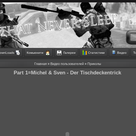
ownLoads
Комьюнити
Галереи
Статистики
Видео
Т
Главная
»
Видео пользователей
»
Приколы
Part 1=Michel & Sven - Der Tischdeckentrick