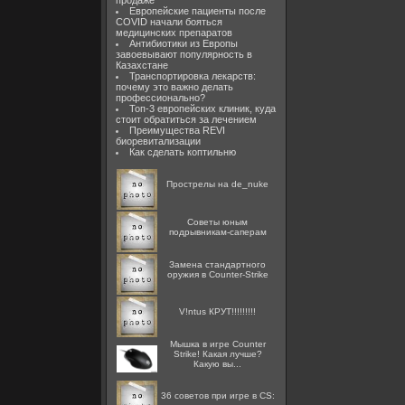
продаже
Европейские пациенты после
COVID начали бояться
медицинских препаратов
Антибиотики из Европы
завоевывают популярность в
Казахстане
Транспортировка лекарств:
почему это важно делать
профессионально?
Топ-3 европейских клиник, куда
стоит обратиться за лечением
Преимущества REVI
биоревитализации
Как сделать коптильню
Прострелы на de_nuke
Советы юным
подрывникам-саперам
Замена стандартного
оружия в Counter-Strike
V!ntus КРУТ!!!!!!!!!
Мышка в игре Counter
Strike! Какая лучше?
Какую вы...
36 советов при игре в CS: