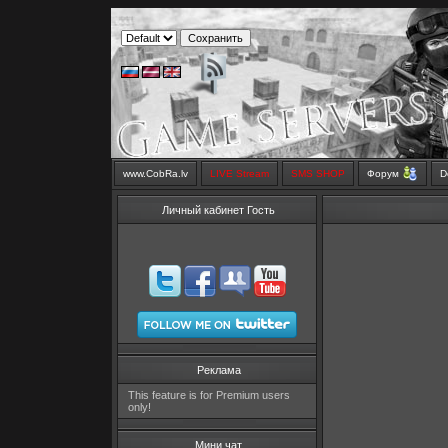
www.CobRa.lv
LIVE Stream
SMS SHOP
Форум
D
Личный кабинет Гость
Реклама
This feature is for Premium users
only!
Мини чат