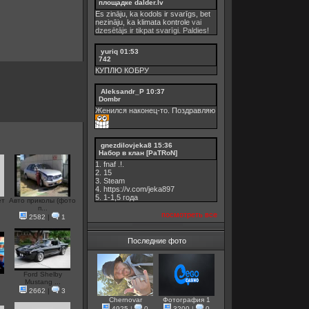
площадке dalder.lv
Es zināju, ka kodols ir svarīgs, bet
nezināju, ka
klimata kontrole
vai
dzesētājs ir tikpat svarīgi. Paldies!
yuriq
01:53
742
КУПЛЮ КОБРУ
Aleksandr_P
10:37
Dombr
Женился наконец-то. Поздравляю
gnezdilovjeka8
15:36
Набор в клан [PaTRoN]
1. fnaf .!.
2. 15
3. Steam
4. https://v.com/jeka897
5. 1-1,5 годa
ет
Авто приколы (фото
п...
посмотреть все
2582
|
1
Последние фото
Ford Shelby
Mustang ...
2662
|
3
Chernovar
Фотография 1
4925
|
0
3200
|
0