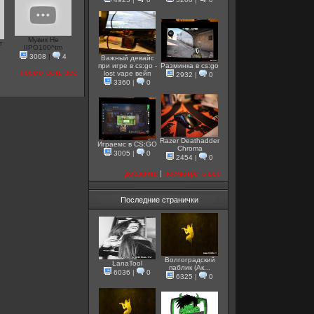
Мувик He
т
IIPO100^tm
3008
|
4
Важный девайс
при игре в cs:go -
Разминка в cs:go
посмотреть все
lost vape вейп
2932
|
0
3360
|
0
Razer Deathadder
Играемс в CS:GO
Chroma
3005
|
0
2454
|
0
добавить
|
посмотреть все
Последние странички
Волгоградский
LanaTool
паблик (Ак...
6036
|
0
6325
|
0