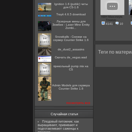
Ignition 1.6 (public) читы
для CS-1.6
Trayit 4.6.5 download
КВН Максимум.
Гламур...
Лазерные мины для
4141
|
10
Зомбие - Laser Mine Entity
Zombi...
Snowballs - Снежки на
сервер Counter Strike 1.6
de_dust2_assasins
Теги по матери
Скачать de_vegas.wad
прикольный pump mix на
CS
Admin Models для сервера
Counter Strike 1.6
посмотреть все
Случайная статья
Плодовый питомник: как
выращивают, прививают и
подготавливают саженцы к