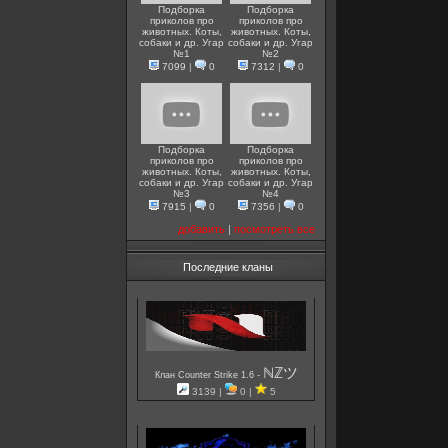
Подборка
Подборка
приколов про
приколов про
животных. Коты,
животных. Коты,
собаки и др. Угар
собаки и др. Угар
№1
№2
7099
|
0
7312
|
0
Подборка
Подборка
приколов про
приколов про
животных. Коты,
животных. Коты,
собаки и др. Угар
собаки и др. Угар
№3
№4
7915
|
0
7356
|
0
добавить
|
посмотреть все
Последние кланы
ℕℤツ
-
Клан Counter Strike 1.6
3139 |
0 |
5