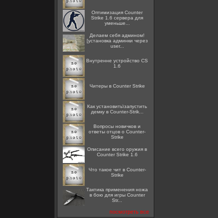
Оптимизация Counter
Strike 1.6 сервера для
уменьше...
Делаем себя админом!
[установка админки через
user...
Внутренне устройство CS
1.6
Читеры в Counter Strike
Как установить\запустить
демку в Counter-Strik...
Вопросы новичков и
ответы отцов о Counter-
Strike
Описание всего оружия в
Counter Strike 1.6
Что такое чит в Counter-
Strike
Тактика применения ножа
в бою для игры Counter
Str...
посмотреть все