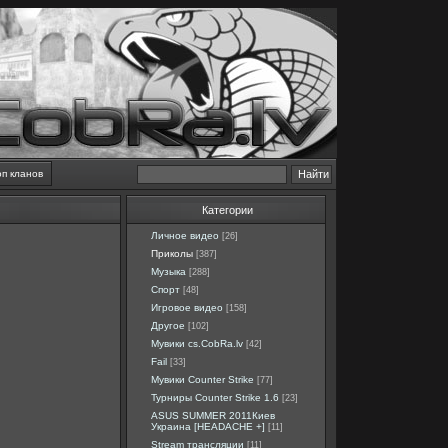
оп кланов
Категории
Личное видео
[26]
Приколы
[387]
Музыка
[288]
Спорт
[48]
Игровое видео
[158]
Другое
[102]
Мувики cs.CobRa.lv
[42]
Fail
[33]
Мувики Counter Strike
[77]
Турниры Counter Strike 1.6
[23]
ASUS SUMMER 2011Киев
Украина [HEADACHE +]
[11]
Stream трансляции
[11]