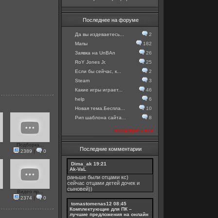
Последнее на форуме
Да вы издеваетесь...
2
Мапы
182
Заявка на UnBAn
26
RoY Jones Jr.
25
Если бы сейчас, к...
2
Steam
3
Какие игры играет...
46
help
6
Новая тема.Беспла...
10
Рип шаблона сайта...
8
посмотреть все
Подборка...
Последние комментарии
2389
|
0
Dima_ak
19:21
Ak-VaL
раньше были отцами кс)
сейчас отцами детей дочек и
сыновей))
Видео пр...
2374
|
0
tomastomenas12
08:45
Комплектующие для ПК –
лучшие предложения на онлайн