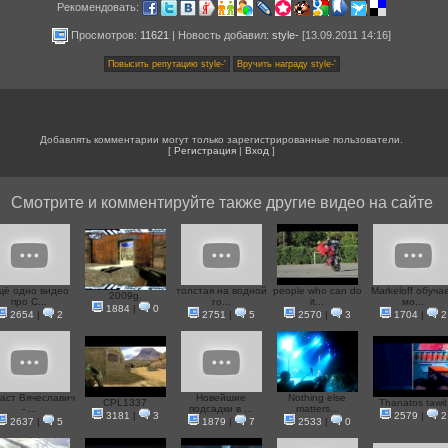
Рекомендовать:
Просмотров:
11621
|
Новость добавил
:
style-
[13.09.2011 14:16]
Добавлять комментарии могут только зарегистрированные пользователи.
[
Регистрация
|
Вход
]
Смотрите и комментируйте также другие видео на сайте
щё одно видео
толстая на водной
people who can do
Markeloff обуча
2009g.
про C...
го...
it...
мо...
1884
|
0
2654
|
2
2751
|
5
2570
|
3
1704
|
2
аст Вячеславич
Новейшие
Nothing else
CPL1337
Thanatos tawit
- ...
подсадки в ...
matters...
3181
|
3
2579
|
2
2637
|
5
1879
|
7
2533
|
0