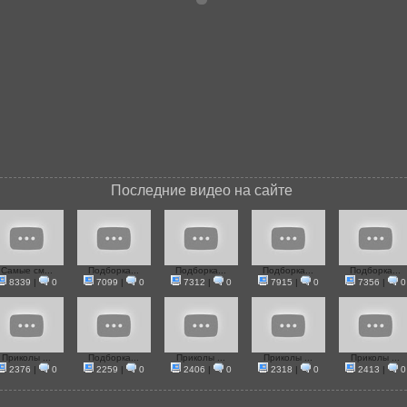
Последние видео на сайте
Самые см...
Подборка...
Подборка...
Подборка...
Подборка...
8339
|
0
7099
|
0
7312
|
0
7915
|
0
7356
|
0
Приколы ...
Подборка...
Приколы ...
Приколы ...
Приколы ...
2376
|
0
2259
|
0
2406
|
0
2318
|
0
2413
|
0