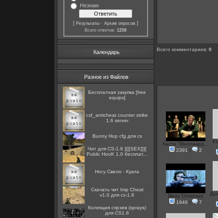
Незнаю
[
·
]
Результаты
Архив опросов
Всего ответов:
1258
Всего комментариев
:
0
Календарь
Разное из Файлов
Бесплатная закупка [free
equips]
csf_anticheat counter strike
1.6 server
Bunny Hop cfg для cs
Е
Каста "Миллиард...
Чит для CS-1.6 ][[[SEX]]][
2391
|
2
Public HooK 1.0 бесплат...
Ногу Свело - Кукла
Скачать чит Imp Cheat
Дух
v1.0 для cs-1.6
Merry Christmas
1946
|
7
Колекция спрэев (sprays)
для CS1.6