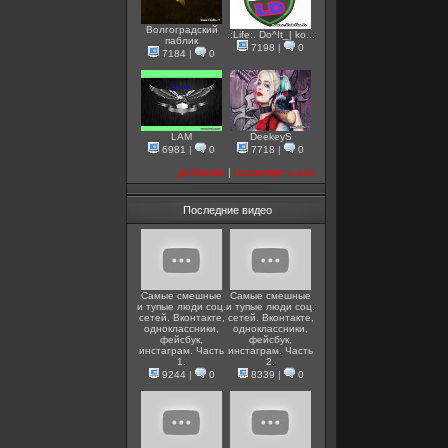
Волгоградский
.:Life:. Do^It_| ko...
паблик
7198
|
0
7184
|
0
LAM
DeekeyS
6981
|
0
7718
|
0
добавить
|
посмотреть все
Последние видео
Самые смешные
Самые смешные
и тупые люди соц.
и тупые люди соц.
сетей. Вконтакте,
сетей. Вконтакте,
одноклассники,
одноклассники,
фейсбук,
фейсбук,
инстаграм. Часть
инстаграм. Часть
1.
2.
9244
|
0
8339
|
0