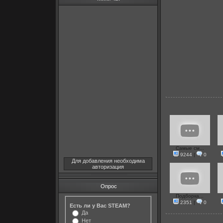
Самые см...
9244
|
0
Для добавления необходима
авторизация
Опрос
Подборка...
2351
|
0
Есть ли у Вас STEAM?
Да
Нет