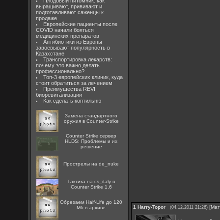
Плодовый питомник: как
выращивают, прививают и
подготавливают саженцы к
продаже
Европейские пациенты после
COVID начали бояться
медицинских препаратов
Антибиотики из Европы
завоевывают популярность в
Казахстане
Транспортировка лекарств:
почему это важно делать
профессионально?
Топ-3 европейских клиник, куда
стоит обратиться за лечением
Преимущества REVI
биоревитализации
Как сделать коптильню
Замена стандартного
оружия в Counter-Strike
Counter Strike сервер
HLDS: Проблемы и их
решение
Прострелы на de_nuke
Тактика на cs_italy в
Counter Strike 1.6
Обрезаем Half-Life до 120
1
Harry-Topor
[
Мат
Мб в архиве
(04.12.2011 21:26)