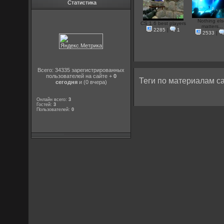
Статистика
Nothing el
CS 1.6 best players
matters...
2285
|
1
2533
|
Всего: 34335 зарегистрированных
пользователей на сайте +
0
Теги по материалам са
сегодня
и (0 вчера)
Онлайн всего:
3
Гостей:
3
Пользователей:
0