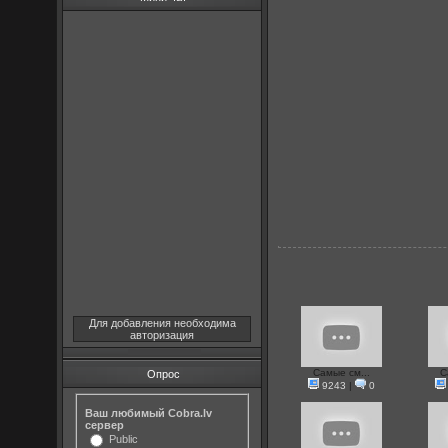
Для добавления необходима
авторизация
Самые см...
С
Опрос
9243
|
0
Ваш любимый Cobra.lv
сервер
Public