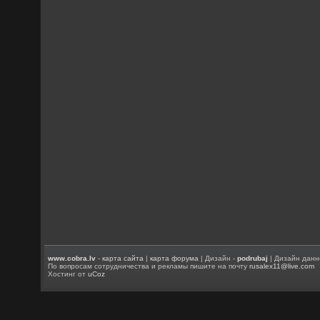
www.cobra.lv
-
карта сайта
|
карта форума
| Дизайн -
podrubaj
| Дизайн данн
По вопросам сотрудничества и рекламы пишите на почту
rusalex11@live.com
Хостинг от
uCoz