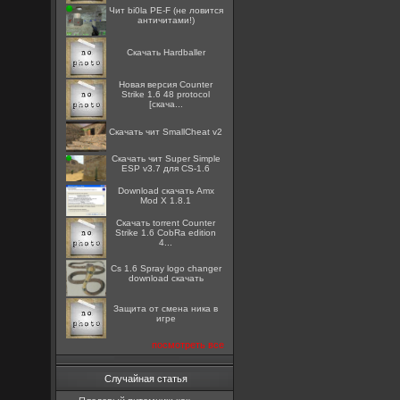
Чит bi0la PE-F (не ловится
античитами!)
Скачать Hardballer
Новая версия Counter
Strike 1.6 48 protocol
[скача...
Скачать чит SmallCheat v2
Скачать чит Super Simple
ESP v3.7 для CS-1.6
Download скачать Amx
Mod X 1.8.1
Скачать torrent Counter
Strike 1.6 CobRa edition
4...
Cs 1.6 Spray logo changer
download скачать
Защита от смена ника в
игре
посмотреть все
Случайная статья