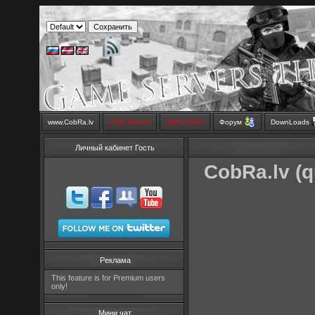
www.CobRa.lv
LIVE Stream
SMS SHOP
Форум
DownLoads
Личный кабинет Гость
CobRa.lv (q
Реклама
This feature is for Premium users
only!
Мини чат