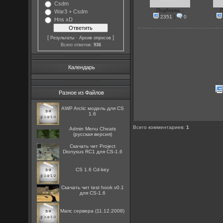
Csdm
Подборка...
П
War3 + Csdm
2351
|
0
Hns xD
[
·
]
Результаты
Архив опросов
Всего ответов:
936
Календарь
Разное из Файлов
AWP Arctic модель для CS
1.6
Всего комментариев
:
1
Admin Menu Cheats
(русская версия)
Скачать чит Project
Dionysus RC1 для CS-1.6
CS 1.6 Cd-key
Скачать чит test hook v0.1
для CS-1.6
Мапс сервера (11.12.2008)