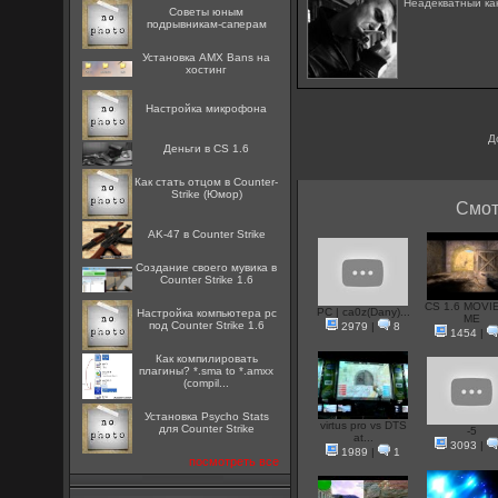
Неадекватный ка
Советы юным
подрывникам-саперам
Установка AMX Bans на
хостинг
Настройка микрофона
Д
Деньги в CS 1.6
Как стать отцом в Counter-
Strike (Юмор)
Смот
AK-47 в Counter Strike
Создание своего мувика в
Counter Strike 1.6
CS 1.6 MOVI
PC | ca0z(Dany)...
Настройка компьютера pc
ME
под Counter Strike 1.6
2979
|
8
1454
|
Как компилировать
плагины? *.sma to *.amxx
(compil...
Установка Psycho Stats
virtus pro vs DTS
для Counter Strike
-5
at...
3093
|
1989
|
1
посмотреть все