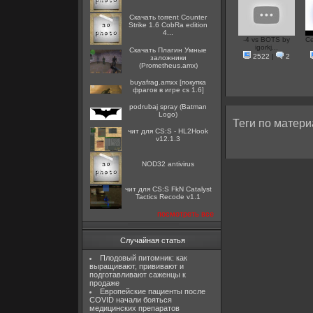
Скачать torrent Counter
Strike 1.6 CobRa edition
4...
-4 vs BOTS by
Се
igorkj...
Скачать Плагин Умные
2522
|
2
заложники
(Prometheus.amx)
buyafrag.amxx [покупка
фрагов в игре cs 1.6]
podrubaj spray (Batman
Logo)
Теги по матери
чит для CS:S - HL2Hook
v12.1.3
NOD32 antivirus
чит для CS:S FkN Catalyst
Tactics Recode v1.1
посмотреть все
Случайная статья
Плодовый питомник: как
выращивают, прививают и
подготавливают саженцы к
продаже
Европейские пациенты после
COVID начали бояться
медицинских препаратов