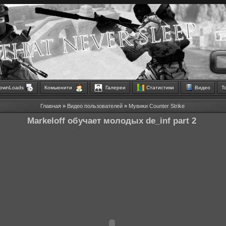
ownLoads
Комьюнити
Галереи
Статистики
Видео
Т
Главная
»
Видео пользователей
»
Мувики Counter Strike
Markeloff обучает молодых de_inf part 2