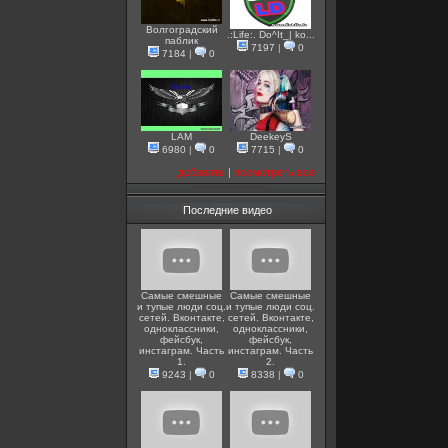
Волгоградский
.:Life:. Do^It_| ko...
паблик
7197
|
0
7184
|
0
LAM
DeekeyS
6980
|
0
7715
|
0
добавить
|
посмотреть все
Последние видео
Самые смешные
Самые смешные
и тупые люди соц.
и тупые люди соц.
сетей. Вконтакте,
сетей. Вконтакте,
одноклассники,
одноклассники,
фейсбук,
фейсбук,
инстаграм. Часть
инстаграм. Часть
1.
2.
9243
|
0
8338
|
0