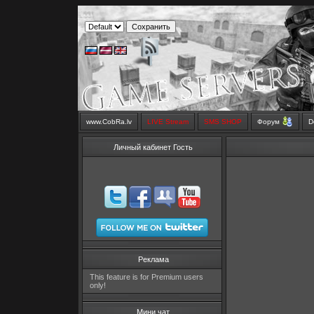
www.CobRa.lv
LIVE Stream
SMS SHOP
Форум
D
Личный кабинет Гость
Реклама
This feature is for Premium users
only!
Мини чат