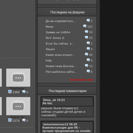
Последнее на форуме
Да вы издеваетесь...
2
Мапы
182
Заявка на UnBAn
26
RoY Jones Jr.
25
Если бы сейчас, к...
2
Steam
3
Какие игры играет...
46
help
6
Новая тема.Беспла...
10
Рип шаблона сайта...
8
посмотреть все
Подборка...
Последние комментарии
2389
|
0
Dima_ak
19:21
Ak-VaL
раньше были отцами кс)
сейчас отцами детей дочек и
сыновей))
Видео пр...
2374
|
0
tomastomenas12
08:45
Комплектующие для ПК –
лучшие предложения на онлайн