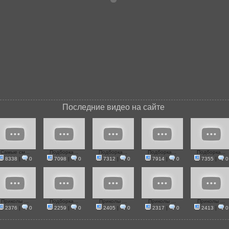
Последние видео на сайте
Самые см...
Подборка...
Подборка...
Подборка...
Подборка...
8338
|
0
7098
|
0
7312
|
0
7914
|
0
7355
|
0
Приколы ...
Подборка...
Приколы ...
Приколы ...
Приколы ...
2376
|
0
2259
|
0
2405
|
0
2317
|
0
2413
|
0