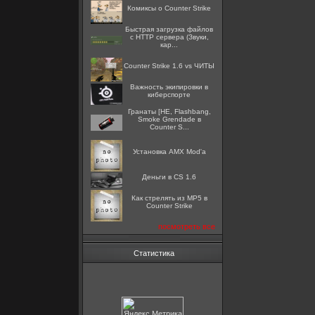
Комиксы о Counter Strike
Быстрая загрузка файлов
с HTTP сервера (Звуки,
кар...
Counter Strike 1.6 vs ЧИТЫ
Важность экипировки в
киберспорте
Гранаты [HE, Flashbang,
Smoke Grendade в
Counter S...
Установка AMX Mod'a
Деньги в CS 1.6
Как стрелять из MP5 в
Counter Strike
посмотреть все
Статистика