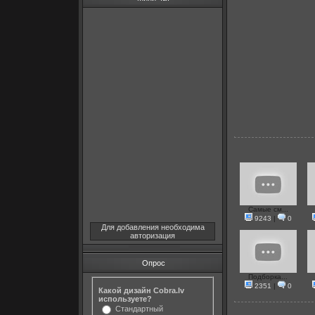
Самые см...
9243
|
0
Для добавления необходима
авторизация
Опрос
Подборка...
2351
|
0
Какой дизайн Cobra.lv
используете?
Стандартный