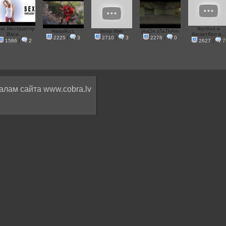
кс Инструктор
Футбол и
Нааайссс
deep dive
jAsOn sTaThAm
Васи...
баскетбол в...
2225
|
3
2710
|
3
2276
|
0
1586
|
2
2627
|
7
алам сайта www.cobra.lv