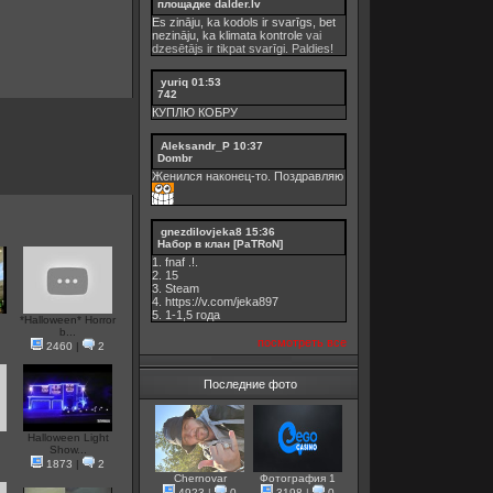
площадке dalder.lv
Es zināju, ka kodols ir svarīgs, bet
nezināju, ka
klimata kontrole
vai
dzesētājs ir tikpat svarīgi. Paldies!
yuriq
01:53
742
КУПЛЮ КОБРУ
Aleksandr_P
10:37
Dombr
Женился наконец-то. Поздравляю
gnezdilovjeka8
15:36
Набор в клан [PaTRoN]
1. fnaf .!.
2. 15
3. Steam
4. https://v.com/jeka897
5. 1-1,5 годa
*Halloween* Horror
b...
посмотреть все
2460
|
2
Последние фото
Halloween Light
Show...
1873
|
2
Chernovar
Фотография 1
4923
|
0
3198
|
0