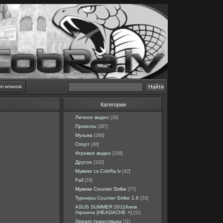
оп кланов
Категории
Личное видео
[26]
Приколы
[387]
Музыка
[288]
Спорт
[48]
Игровое видео
[158]
Другое
[102]
Мувики cs.CobRa.lv
[42]
Fail
[33]
Мувики Counter Strike
[77]
Турниры Counter Strike 1.6
[23]
ASUS SUMMER 2011Киев
Украина [HEADACHE +]
[11]
Stream трансляции
[11]