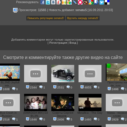
Рекомендовать:
Просмотров:
11565
|
Новость добавил
:
senatuS
[16.09.2011 20:03]
Добавлять комментарии могут только зарегистрированные пользователи.
[
Регистрация
|
Вход
]
Смотрите и комментируйте также другие видео на сайте
j BL3ND Joyfull
Прострелы на
Разговор
Тюнинг
Сиськи :D
mix...
de_tusc...
2344
|
1
2531
|
0
4855
|
8
1608
|
0
2498
|
1
Bus Crash in
(SWAGGA MIX) DJ
Советы Сергея
Metallica - The Day
Мама - первое
Russian...
BL3N...
Зверев...
...
слово
2516
|
1
1646
|
0
2406
|
5
1460
|
0
2829
|
2