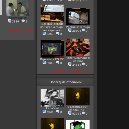
Scary pranks
2886
|
1
Важный девайс
при игре в cs:go -
Разминка в cs:go
посмотреть все
lost vape вейп
2930
|
0
3359
|
0
Razer Deathadder
Играемс в CS:GO
Chroma
3003
|
0
2453
|
0
добавить
|
посмотреть все
Последние странички
Волгоградский
LanaTool
паблик (Ак...
6036
|
0
6324
|
0