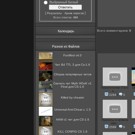
Выбранный Белый
[
·
]
Результаты
Архив опросов
Всего ответов:
444
Всего комментариев
:
0
Календарь
Разное из Файлов
FunMod v4.0
Чит B4 TTL 3 для Cs-1.6
Сборка популярных читов
Скачать чит Myth HОоK v1
Final для CS-1.6
Пиратехники (Тато
D
и ...
2294
|
0
Killed by cheater
Universal Anti-Cheat v. 1.5
HAM v1 чит для CS-1.6
Приколы в прямом
эфи...
2599
|
0
KILL CONFIG CS 1.6