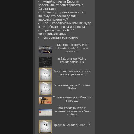
Антибиотики из Европы
завоевывают популярность в
Казахстане
Транспортировка лекарств:
почему это важно делать
профессионально?
Топ-3 европейских клиник, куда
стоит обратиться за лечением
Преимущества REVI
биоревитализации
Как сделать коптильню
Как тренироваться в
Counter Strike 1.6 (как
повыси...
m4a1 она же M16 в
counter strike 1.6
Как создать клан и как им
потом управлять...
Что такое чит в Counter-
Strike
Тактика кемпера в Counter
Strike 1.6
Как сделать чтоб с
сервака скачивались Wad
файлы
Трюки в Counter Strike 1.6