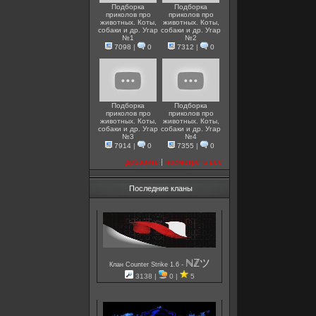
Подборка
Подборка
приколов про
приколов про
животных. Коты,
животных. Коты,
собаки и др. Угар
собаки и др. Угар
№1
№2
7098
|
0
7312
|
0
Подборка
Подборка
приколов про
приколов про
животных. Коты,
животных. Коты,
собаки и др. Угар
собаки и др. Угар
№3
№4
7914
|
0
7355
|
0
добавить
|
посмотреть все
Последние кланы
ℕℤツ
-
Клан Counter Strike 1.6
3138 |
0 |
5