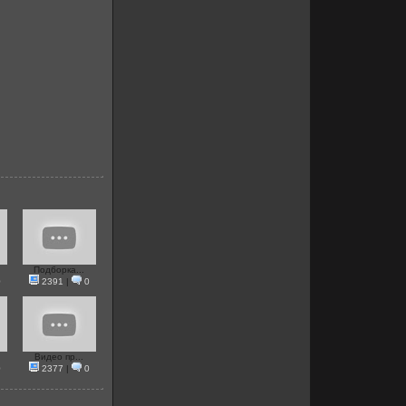
Подборка...
0
2391
|
0
Видео пр...
0
2377
|
0