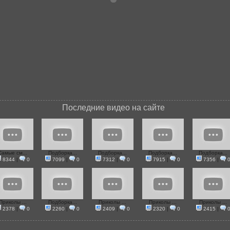
Последние видео на сайте
Самые см...
Подборка...
Подборка...
Подборка...
Подборка...
8344
|
0
7099
|
0
7312
|
0
7915
|
0
7356
|
Приколы ...
Подборка...
Приколы ...
Приколы ...
Приколы ...
2378
|
0
2260
|
0
2409
|
0
2320
|
0
2415
|