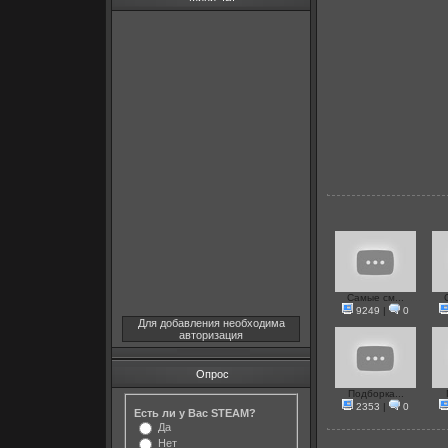
Самые см...
9249
|
0
Для добавления необходима
авторизация
Опрос
Подборка...
2353
|
0
Есть ли у Вас STEAM?
Да
Нет