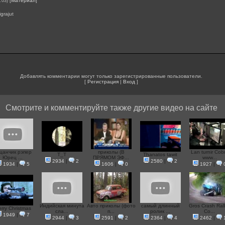
[
Материал
]
:03)
igrajut
Добавлять комментарии могут только зарегистрированные пользователи.
[
Регистрация
|
Вход
]
Смотрите и комментируйте также другие видео на сайте
цанчик рэпер
приколы (В
Lan turnir Cob
T_T
Thanatos tawit
Юрец ...
ПРЯМОМ ЭФ...
www...
2934
|
2
2580
|
2
1934
|
5
1606
|
0
1927
|
Индийская минута
Авто приколы (фото
самый длинный
Gros Crash Ral
rry Christmas
сла...
п...
ролик ...
Co...
1949
|
7
2944
|
3
2591
|
2
2364
|
4
2462
|