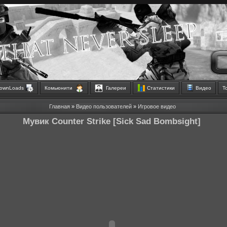
ownLoads
Комьюнити
Галереи
Статистики
Видео
Т
Главная
»
Видео пользователей
»
Игровое видео
Мувик Counter Strike [Sick Sad Bombsight]