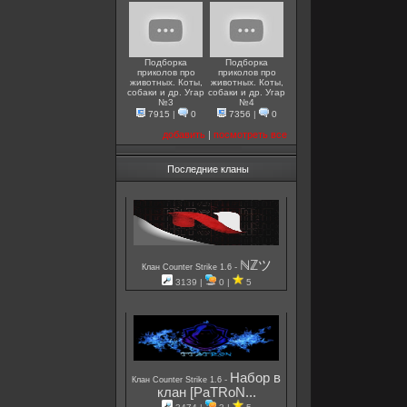
Подборка
Подборка
приколов про
приколов про
животных. Коты,
животных. Коты,
собаки и др. Угар
собаки и др. Угар
№3
№4
7915
|
0
7356
|
0
добавить
|
посмотреть все
Последние кланы
ℕℤツ
-
Клан Counter Strike 1.6
3139 |
0 |
5
Набор в
-
Клан Counter Strike 1.6
клан [PaTRoN...