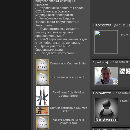
подготавливают саженцы к
продаже
Европейские пациенты после
COVID начали бояться
медицинских препаратов
Антибиотики из Европы
завоевывают популярность в
Казахстане
4
ROCKCTAP
(26.01.2011 
Транспортировка лекарств:
почему это важно делать
предпо
профессионально?
Топ-3 европейских клиник, куда
стоит обратиться за лечением
Преимущества REVI
биоревитализации
Как сделать коптильню
3
podrubaj
(18.07.2010 11:
Стишки про Counter Strike
36 советов при игре в CS:
АК-47 или Colt M4A1 в
2
GIGABYTE
(18.07.2010 0
Counter Strike
АФИГЕ
Тактика кемпера в Counter
Strike 1.6
Как стрелять из MP5 в
Counter Strike