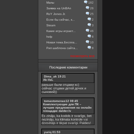
Мапы
182
Заявка на UnBAn
26
RoY Jones Jr.
25
Если бы сейчас, к...
2
Steam
3
Какие игры играет...
46
help
6
Новая тема.Беспла...
10
Рип шаблона сайта...
8
посмотреть все
Последние комментарии
Dima_ak
19:21
Ak-VaL
раньше были отцами кс)
сейчас отцами детей дочек и
сыновей))
tomastomenas12
08:45
Комплектующие для ПК –
лучшие предложения на онлайн
площадке dalder.lv
Es zināju, ka kodols ir svarīgs, bet
nezināju, ka
klimata kontrole
vai
dzesētājs ir tikpat svarīgi. Paldies!
yuriq
01:53