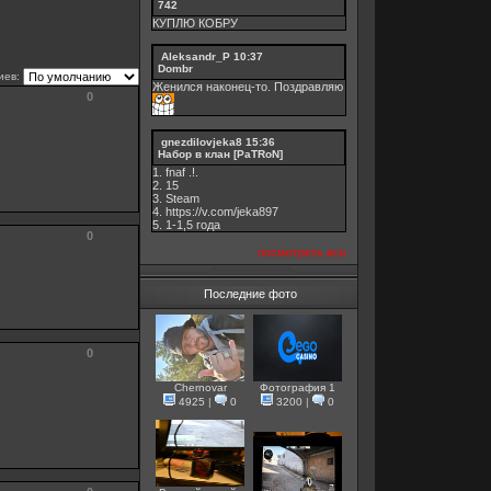
742
КУПЛЮ КОБРУ
Aleksandr_P
10:37
Dombr
иев:
Женился наконец-то. Поздравляю
0
gnezdilovjeka8
15:36
Набор в клан [PaTRoN]
1. fnaf .!.
2. 15
3. Steam
4. https://v.com/jeka897
5. 1-1,5 годa
0
посмотреть все
Последние фото
0
Chernovar
Фотография 1
4925
|
0
3200
|
0