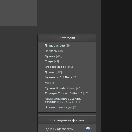
Категории
Личное видео
[26]
Приколы
[387]
Музыка
[288]
Спорт
[48]
Игровое видео
[158]
Другое
[102]
Мувики cs.CobRa.lv
[42]
Fail
[33]
Мувики Counter Strike
[77]
Турниры Counter Strike 1.6
[23]
ASUS SUMMER 2011Киев
Украина [HEADACHE +]
[11]
Stream трансляции
[11]
Последнее на форуме
Да вы издеваетесь...
2