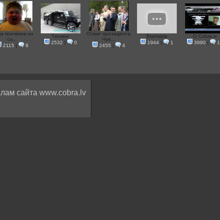
ка пончиков он
Отжиг президента
Тюнинг
Blablabla
O Cobra.lv
съ...
Чув...
2532
|
0
1944
|
1
3990
|
1
2115
|
8
2455
|
4
лам сайта www.cobra.lv