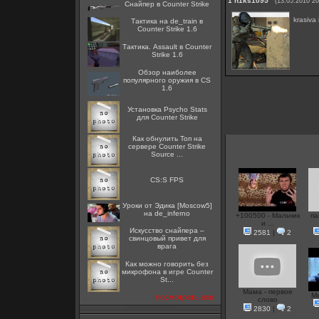
1
n1ks1095
(13.05.2010 20
Снайпер в Counter Strike
krasiva 
Тактика на de_train в
Counter Strike 1.6
Тактика. Assault в Counter
Strike 1.6
Обзор наиболее
популярного оружия в CS
1.6
Установка Psycho Stats
для Counter Strike
Как обнулить Топ на
сервере Counter Strike
Source ...
CS:S FPS
Уроки от Эдика [Moscow5]
на de_inferno
+100500 - Мальчик
па
и ...
Искусство снайпера –
2581
|
2
свинцовый привет для
врага
Как можно говорить без
микрофона в игре Counter
St...
Мама - первое
Me
посмотреть все
слово
2830
|
2