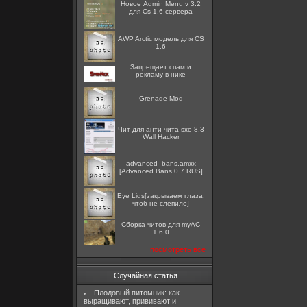
Новое Admin Menu v 3.2
для Cs 1.6 сервера
AWP Arctic модель для CS
1.6
Запрещает спам и
рекламу в нике
Grenade Mod
Чит для анти-чита sxe 8.3
Wall Hacker
advanced_bans.amxx
[Advanced Bans 0.7 RUS]
Eye Lids[закрываем глаза,
чтоб не слепило]
Сборка читов для myAC
1.6.0
посмотреть все
Случайная статья
Плодовый питомник: как
выращивают, прививают и