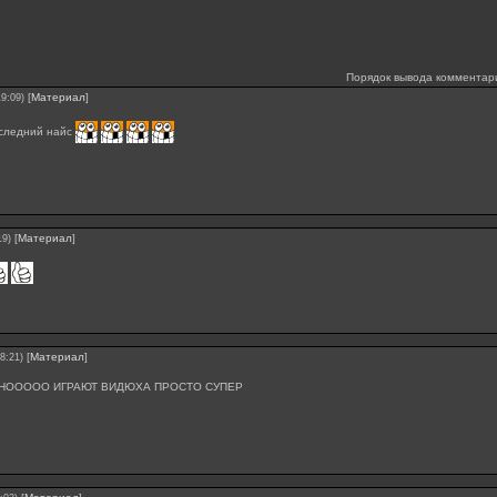
Порядок вывода комментар
[
Материал
]
19:09)
следний найс
[
Материал
]
19)
[
Материал
]
8:21)
НООООО ИГРАЮТ ВИДЮХА ПРОСТО СУПЕР