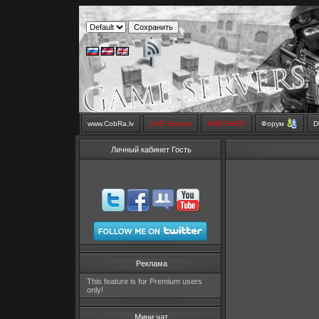
www.CobRa.lv
LIVE Stream
SMS SHOP
Форум
D
Личный кабинет Гость
Реклама
This feature is for Premium users
only!
Мини чат