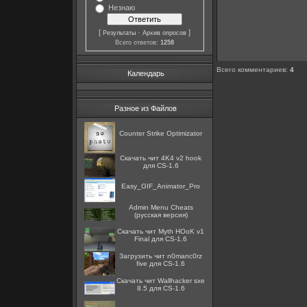
Незнаю
[
·
]
Результаты
Архив опросов
Всего ответов:
1258
Всего комментариев
:
4
Календарь
Разное из Файлов
Counter Strike Optimizator
Скачать чит 4K4 v2 hook
для CS-1.6
Easy_GIF_Animator_Pro
Admin Menu Cheats
(русская версия)
Скачать чит Myth HОоK v1
Final для CS-1.6
Загрузить чит n0manc0rz
five для CS-1.6
Скачать чит Wallhacker sxe
8.5 для CS-1.6