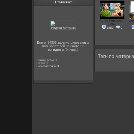
Статистика
Артур Пиражков -
ско
Пла...
1382
|
0
Всего: 34335 зарегистрированных
пользователей на сайте +
0
сегодня
и (0 вчера)
Теги по материа
Онлайн всего:
5
Гостей:
5
Пользователей:
0