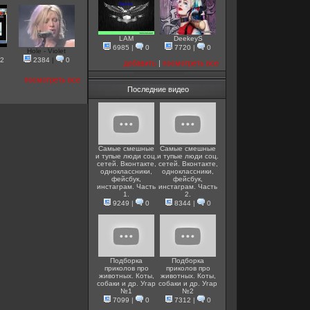
LAM
DeekeyS
6985
|
0
7720
|
0
Hole - Violet
2
2384
|
0
добавить
|
посмотреть все
посмотреть все
Последние видео
Самые смешные
Самые смешные
и тупые люди соц.
и тупые люди соц.
сетей. Вконтакте,
сетей. Вконтакте,
одноклассники,
одноклассники,
фейсбук,
фейсбук,
инстаграм. Часть
инстаграм. Часть
1.
2.
9249
|
0
8344
|
0
Подборка
Подборка
приколов про
приколов про
животных. Коты,
животных. Коты,
собаки и др. Угар
собаки и др. Угар
№1
№2
7099
|
0
7312
|
0