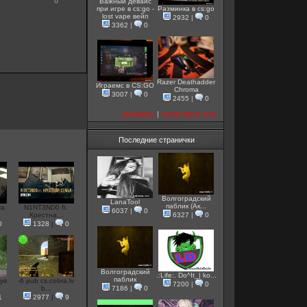
0
Важный девайс
при игре в cs:go -
Разминка в cs:go
lost vape вейп
2932
|
0
3362
|
0
Razer Deathadder
Играемс в CS:GO
Chroma
3007
|
0
2455
|
0
добавить
|
посмотреть все
Последние странички
Волгоградский
LanaTool
паблик (Ак...
ra
N1NT3ND0 ft.
6037
|
0
Крестна...
6327
|
0
0
1328
|
0
Волгоградский
.:Life:. Do^It_| ko...
паблик
lye
-6 pub cs.cobra.lv
7200
|
0
b...
7186
|
0
1
2977
|
9