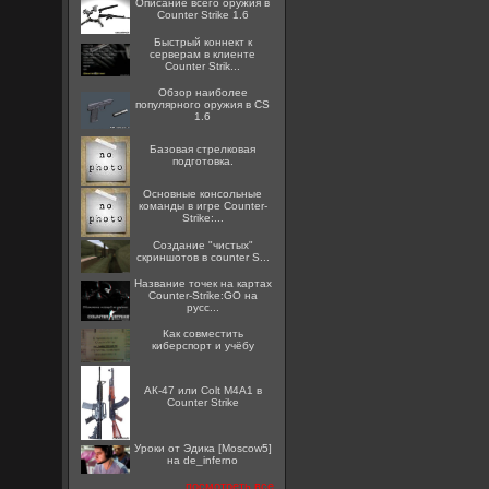
Описание всего оружия в
Counter Strike 1.6
Быстрый коннект к
серверам в клиенте
Counter Strik...
Обзор наиболее
популярного оружия в CS
1.6
Базовая стрелковая
подготовка.
Основные консольные
команды в игре Counter-
Strike:...
Создание "чистых"
скриншотов в counter S...
Название точек на картах
Counter-Strike:GO на
русс...
Как совместить
киберспорт и учёбу
АК-47 или Colt M4A1 в
Counter Strike
Уроки от Эдика [Moscow5]
на de_inferno
посмотреть все