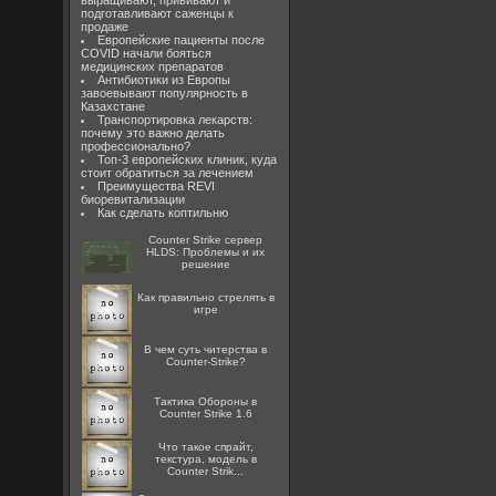
выращивают, прививают и
подготавливают саженцы к
продаже
Европейские пациенты после
COVID начали бояться
медицинских препаратов
Антибиотики из Европы
завоевывают популярность в
Казахстане
Транспортировка лекарств:
почему это важно делать
профессионально?
Топ-3 европейских клиник, куда
стоит обратиться за лечением
Преимущества REVI
биоревитализации
Как сделать коптильню
Counter Strike сервер
HLDS: Проблемы и их
решение
Как правильно стрелять в
игре
В чем суть читерства в
Counter-Strike?
Тактика Обороны в
Counter Strike 1.6
Что такое спрайт,
текстура, модель в
Counter Strik...