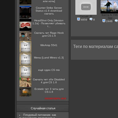
или ночь]
Counter Strike Server
Status v1.6 download
скачать
Баста ft. ГИГ
Сиськи :D
Здр...
4859
|
8
HeadShot Only [Version
2446
|
1.2a] - Позволяет убивать
т...
Скачать чит Rage Hook
для CS-1.6
WinAmp 5541
Теги по материалам са
Мины [Land Mines v1.3]
ещё один CS mix
Скачать чит sXe Disabled
4 для CS 1.6
Ecstatic чит 3 читы для
CS-1.6
посмотреть все
Случайная статья
Плодовый питомник: как