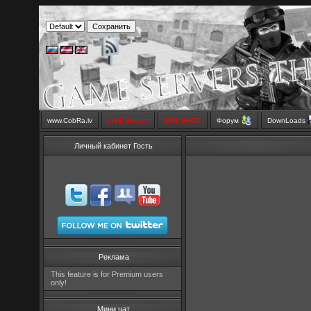
www.CobRa.lv
LIVE Stream
SMS SHOP
Форум
DownLoads
Личный кабинет Гость
Реклама
This feature is for Premium users
only!
Мини чат