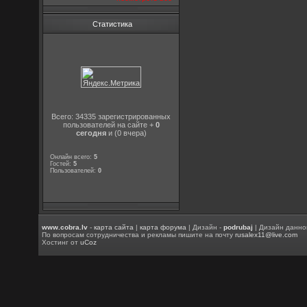
Статистика
Всего: 34335 зарегистрированных
пользователей на сайте +
0
сегодня
и (0 вчера)
Онлайн всего:
5
Гостей:
5
Пользователей:
0
www.cobra.lv
-
карта сайта
|
карта форума
| Дизайн -
podrubaj
| Дизайн данно
По вопросам сотрудничества и рекламы пишите на почту
rusalex11@live.com
Хостинг от
uCoz