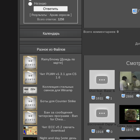
Незнаю
П
[
·
]
Результаты
Архив опросов
Всего ответов:
1258
Всего комментариев
:
0
Календарь
До
Разное из Файлов
RainySnowy [Дождь по
Смотр
карте]
Чит PLWH v1.3.1 для CS
1.6
Коллекция стильных
скинов для Winamp
Shot feat. Basic &
Scary prank
Т...
2886
|
1611
|
1
Боты для Counter Strike
Бан за сообщения
читерских программ - Ban
for Chea...
Восточный Округ и
Cижу, жду зар
Чит ECC v5.2 скачать
Sl...
1972
|
download
1918
|
0
Night and day [vote день