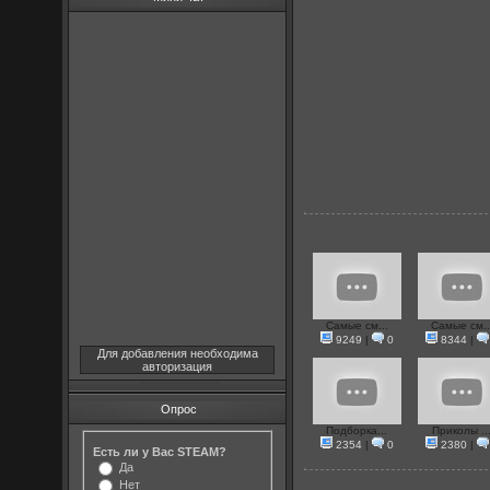
Самые см...
Самые см..
9249
|
0
8344
|
Для добавления необходима
авторизация
Опрос
Подборка...
Приколы ..
2354
|
0
2380
|
Есть ли у Вас STEAM?
Да
Нет