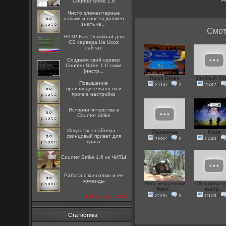
Counter Strike 1.6
Чисто элементарные
навыки и советы должен
знать ка...
Смот
HTTP Fast Download для
CS сервера На Ucoz
сайтах
Создаём свой сервер
Counter Strike 1.6 сами
[инстр...
Ralph Eckert
Злобный Хо
Повышение
2766
|
2
2532
|
производительности и
прочие настройки
История читерства в
Counter Strike
Искусство снайпера –
Укуренные
Klass
свинцовый привет для
1882
|
3
1740
|
врага
Counter Strike 1.6 vs ЧИТЫ
Работа с консолью и ее
команды
Авто неудачники
CS прикол т
Жест...
выстр...
посмотреть все
2596
|
3
1978
|
Статистика