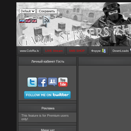
www.CobRa.lv
LIVE Stream
SMS SHOP
Форум
DownLoads
Личный кабинет Гость
Реклама
This feature is for Premium users
only!
Мини чат