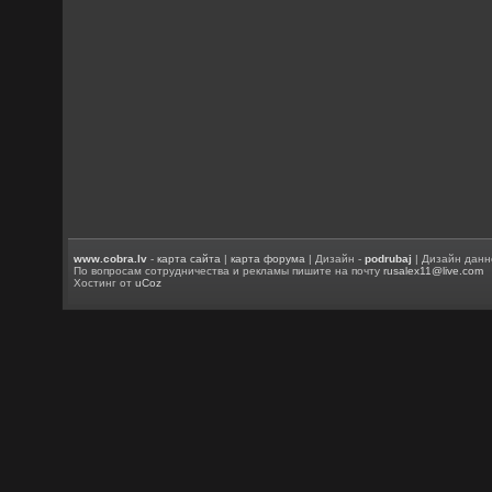
www.cobra.lv
-
карта сайта
|
карта форума
| Дизайн -
podrubaj
| Дизайн данн
По вопросам сотрудничества и рекламы пишите на почту
rusalex11@live.com
Хостинг от
uCoz