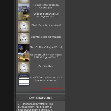
Новые мапы сервера
CobRa pub
Сборка беспалевных
читов для CS-1.6
Black Sabath - the wizard
Counter Strike Optimizator
Чит FuRiousSP для CS 1.6
Бесплатный чит MP-Hacks
ESP v3.2 для CS-1.6
Fashion Raid
Anti CSDos by shocker v3.2
[защита сервера]
посмотреть все
Случайная статья
Плодовый питомник: как
выращивают, прививают и
подготавливают саженцы к