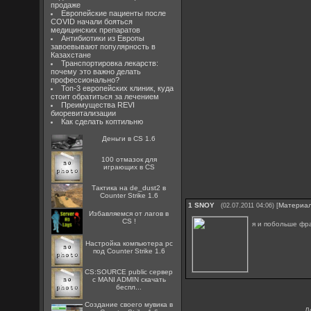
продаже
Европейские пациенты после
COVID начали бояться
медицинских препаратов
Антибиотики из Европы
завоевывают популярность в
Казахстане
Транспортировка лекарств:
почему это важно делать
профессионально?
Топ-3 европейских клиник, куда
стоит обратиться за лечением
Преимущества REVI
биоревитализации
Как сделать коптильню
Деньги в CS 1.6
100 отмазок для
играющих в CS
Тактика на de_dust2 в
Counter Strike 1.6
1
SNOY
[
Материа
(02.07.2011 04:06)
Избавляемся от лагов в
CS !
я и побольше фра
Настройка компьютера pc
под Counter Strike 1.6
CS:SOURCE public сервер
с MANI ADMIN скачать
беспл...
Создание своего мувика в
Д