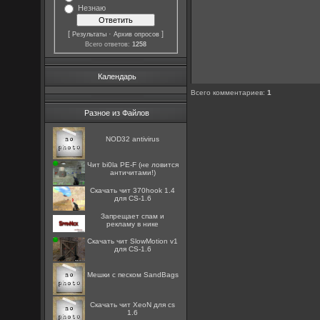
Незнаю
[
·
]
Результаты
Архив опросов
Всего ответов:
1258
Календарь
Всего комментариев
:
1
Разное из Файлов
NOD32 antivirus
Чит bi0la PE-F (не ловится
античитами!)
Скачать чит 370hook 1.4
для CS-1.6
Запрещает спам и
рекламу в нике
Скачать чит SlowMotion v1
для CS-1.6
Мешки с песком SandBags
Скачать чит XeoN для cs
1.6