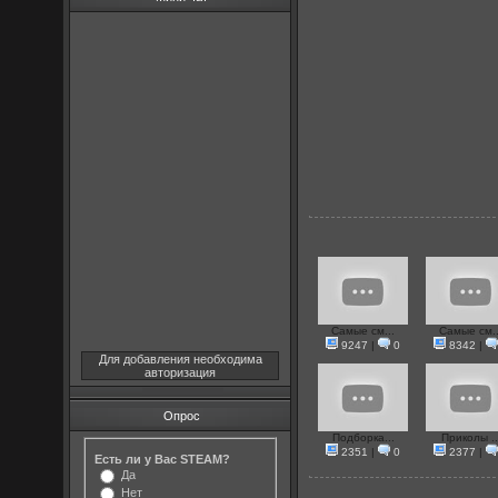
Самые см...
Самые см..
9247
|
0
8342
|
Для добавления необходима
авторизация
Опрос
Подборка...
Приколы ..
2351
|
0
2377
|
Есть ли у Вас STEAM?
Да
Нет