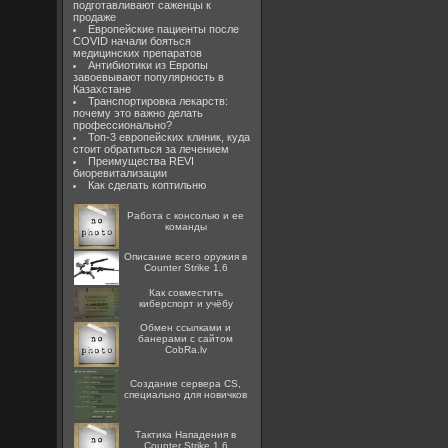
подготавливают саженцы к
продаже
Европейские пациенты после
COVID начали бояться
медицинских препаратов
Антибиотики из Европы
завоевывают популярность в
Казахстане
Транспортировка лекарств:
почему это важно делать
профессионально?
Топ-3 европейских клиник, куда
стоит обратиться за лечением
Преимущества REVI
биоревитализации
Как сделать коптильню
Работа с консолью и ее
команды
Описание всего оружия в
Counter Strike 1.6
Как совместить
киберспорт и учёбу
Oбмен ссылками и
банерами с сайтом
CobRa.lv
Создание сервера CS,
специально для новичков
Тактика Нападения в
Counter Strike 1.6