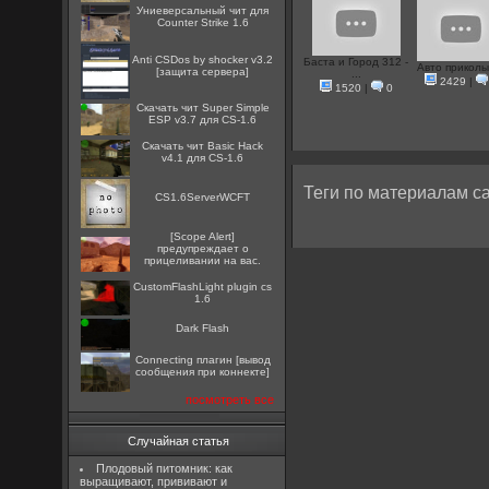
Униеверсальный чит для
Counter Strike 1.6
Anti CSDos by shocker v3.2
Баста и Город 312 -
Авто приколы
[защита сервера]
...
2429
|
1520
|
0
Скачать чит Super Simple
ESP v3.7 для CS-1.6
Скачать чит Basic Hack
v4.1 для CS-1.6
Теги по материалам са
CS1.6ServerWCFT
[Scope Alert]
предупреждает о
прицеливании на вас.
CustomFlashLight plugin cs
1.6
Dark Flash
Connecting плагин [вывод
сообщения при коннекте]
посмотреть все
Случайная статья
Плодовый питомник: как
выращивают, прививают и