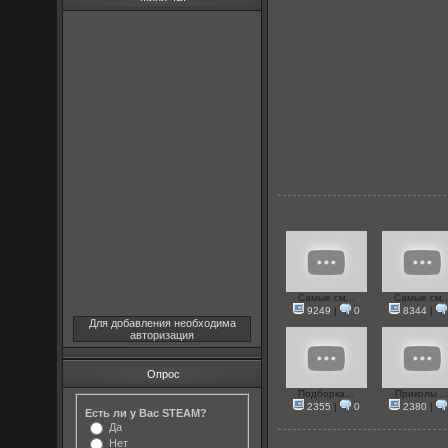
Самые см...
Самые см..
9249
|
0
8344
|
Для добавления необходима
авторизация
Опрос
Подборка...
Приколы ..
2355
|
0
2380
|
Есть ли у Вас STEAM?
Да
Нет