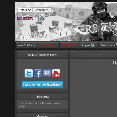
www.CobRa.lv
LIVE Stream
SMS SHOP
Форум
DownLoads
Личный кабинет Гость
П
Реклама
This feature is for Premium users
only!
Мини чат