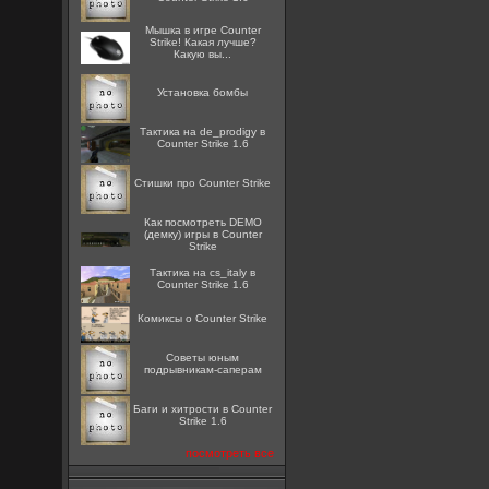
Мышка в игре Counter
Strike! Какая лучше?
Какую вы...
Установка бомбы
Тактика на de_prodigy в
Counter Strike 1.6
Стишки про Counter Strike
Как посмотреть DEMO
(демку) игры в Counter
Strike
Тактика на cs_italy в
Counter Strike 1.6
Комиксы о Counter Strike
Советы юным
подрывникам-саперам
Баги и хитрости в Counter
Strike 1.6
посмотреть все