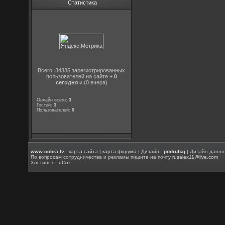
Статистика
Всего: 34335 зарегистрированных
пользователей на сайте +
0
сегодня
и (0 вчера)
Онлайн всего:
3
Гостей:
3
Пользователей:
0
www.cobra.lv
-
карта сайта
|
карта форума
| Дизайн -
podrubaj
| Дизайн данно
По вопросам сотрудничества и рекламы пишите на почту
rusalex11@live.com
Хостинг от
uCoz