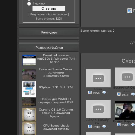
Незнаю
П
[
·
]
Результаты
Архив опросов
Всего ответов:
1258
Всего комментариев
:
0
Календарь
До
Разное из Файлов
Download скачать
AntiCSDoS (Windows) (Anti
Смотр
hack c...
Скачать Плагин Умные
заложники
(Prometheus.amx)
BSplayer 2.31 Build 974
Восточный Окр
Гоген
Sl...
1956
|
3
1918
|
Плагин для WAR3 FT
сервера с выдачей EXP
Скачать CS 1.6 Counter
Strike 1.6 download
lejupla...
Ай-Q ft. Ruskey -
Fastest Rapper
Св...
2590
|
CPU Speed check
2230
|
0
download скачать