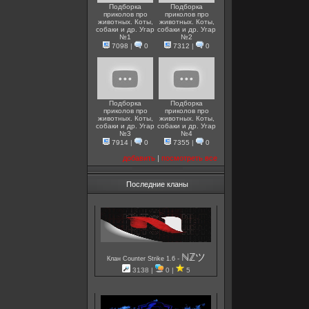
Подборка
Подборка
приколов про
приколов про
животных. Коты,
животных. Коты,
собаки и др. Угар
собаки и др. Угар
№1
№2
7098
|
0
7312
|
0
Подборка
Подборка
приколов про
приколов про
животных. Коты,
животных. Коты,
собаки и др. Угар
собаки и др. Угар
№3
№4
7914
|
0
7355
|
0
добавить
|
посмотреть все
Последние кланы
ℕℤツ
-
Клан Counter Strike 1.6
3138 |
0 |
5