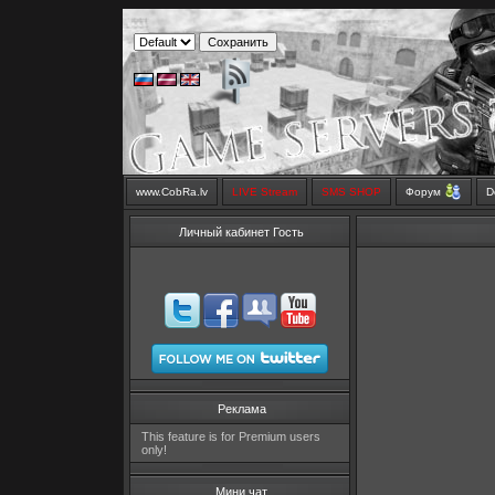
www.CobRa.lv
LIVE Stream
SMS SHOP
Форум
D
Личный кабинет Гость
Реклама
This feature is for Premium users
only!
Мини чат