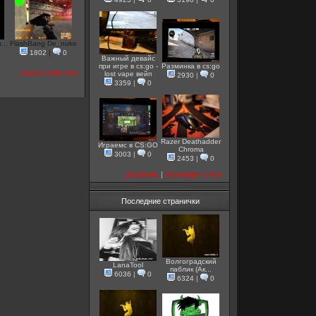
...
FlashBang De_nuke
1802
|
0
Важный девайс
при игре в cs:go -
Разминка в cs:go
посмотреть все
lost vape вейп
2930
|
0
3359
|
0
Razer Deathadder
Играемс в CS:GO
Chroma
3003
|
0
2453
|
0
добавить
|
посмотреть все
Последние странички
Волгоградский
LanaTool
паблик (Ак...
6036
|
0
6324
|
0