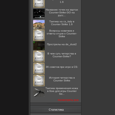
1.6
Название точек на картах
Counter-Strike:GO на
русс...
Тактика на cs_italy в
Counter Strike 1.6
Вопросы новичков и
ответы отцов о Counter-
Strike
Прострелы на de_dust2
В чем суть читерства в
Counter-Strike?
36 советов при игре в CS:
История читерства в
Counter Strike
Тактика применения ножа
в бою для игры Counter
Str...
посмотреть все
Статистика