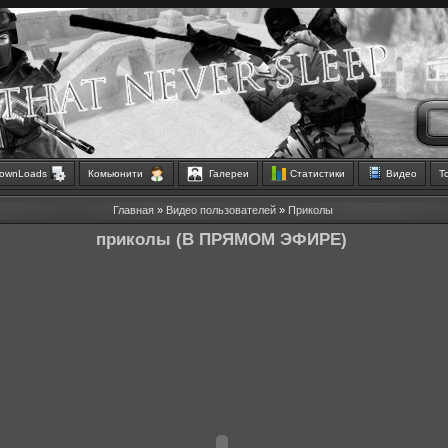
ownLoads
Комьюнити
Галереи
Статистики
Видео
Т
Главная
»
Видео пользователей
»
Приколы
приколы (В ПРЯМОМ ЭФИРЕ)