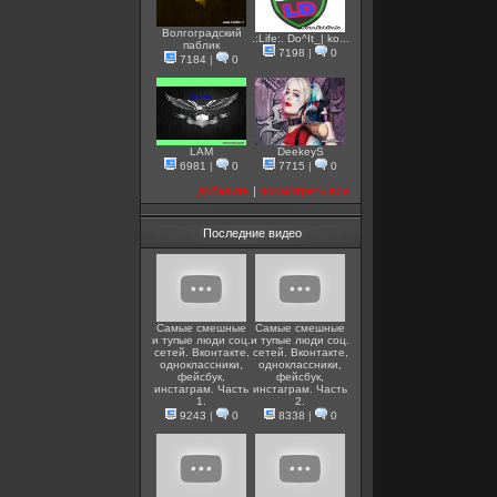
Волгоградский
.:Life:. Do^It_| ko...
паблик
7198
|
0
7184
|
0
LAM
DeekeyS
6981
|
0
7715
|
0
добавить
|
посмотреть все
Последние видео
Самые смешные
Самые смешные
и тупые люди соц.
и тупые люди соц.
сетей. Вконтакте,
сетей. Вконтакте,
одноклассники,
одноклассники,
фейсбук,
фейсбук,
инстаграм. Часть
инстаграм. Часть
1.
2.
9243
|
0
8338
|
0