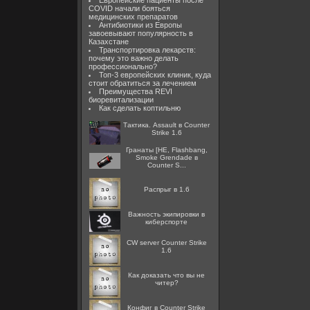
Европейские пациенты после
COVID начали бояться
медицинских препаратов
Антибиотики из Европы
завоевывают популярность в
Казахстане
Транспортировка лекарств:
почему это важно делать
профессионально?
Топ-3 европейских клиник, куда
стоит обратиться за лечением
Преимущества REVI
биоревитализации
Как сделать коптильню
Тактика. Assault в Counter
Strike 1.6
Гранаты [HE, Flashbang,
Smoke Grendade в
Counter S...
Распрыг в 1.6
Важность экипировки в
киберспорте
CW server Counter Strike
1.6
Как доказать что вы не
читер?
Конфиг в Counter Strike