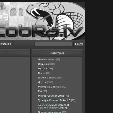
оп кланов
Категории
Личное видео
[26]
Приколы
[387]
Музыка
[288]
Спорт
[48]
Игровое видео
[158]
Другое
[102]
Мувики cs.CobRa.lv
[42]
Fail
[33]
Мувики Counter Strike
[77]
Турниры Counter Strike 1.6
[23]
ASUS SUMMER 2011Киев
Украина [HEADACHE +]
[11]
Stream трансляции
[11]