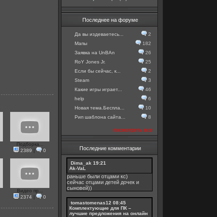
Последнее на форуме
Да вы издеваетесь...
2
Мапы
182
Заявка на UnBAn
26
RoY Jones Jr.
25
Если бы сейчас, к...
2
Steam
3
Какие игры играет...
46
help
6
Новая тема.Беспла...
10
Рип шаблона сайта...
8
посмотреть все
Подборка...
Последние комментарии
2389
|
0
Dima_ak
19:21
Ak-VaL
раньше были отцами кс)
сейчас отцами детей дочек и
сыновей))
Видео пр...
2374
|
0
tomastomenas12
08:45
Комплектующие для ПК –
лучшие предложения на онлайн