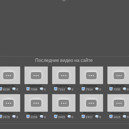
Последние видео на сайте
Самые см...
Подборка...
Подборка...
Подборка...
Подборка...
8338
|
0
7098
|
0
7312
|
0
7914
|
0
7355
|
0
Приколы ...
Подборка...
Приколы ...
Приколы ...
Приколы ...
2376
|
0
2259
|
0
2405
|
0
2317
|
0
2413
|
0