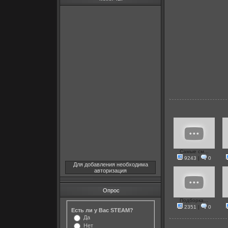
Самые см...
9243
|
0
Для добавления необходима
авторизация
Опрос
Подборка...
2351
|
0
Есть ли у Вас STEAM?
Да
Нет