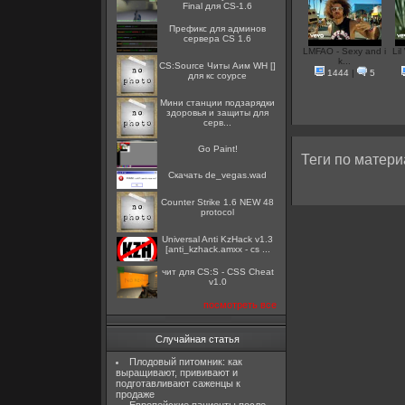
Final для CS-1.6
Префикс для админов
сервера CS 1.6
LMFAO - Sexy and i
Li
k...
CS:Source Читы Аим WH []
1444
|
5
для кс соурсе
Мини станции подзарядки
здоровья и защиты для
серв...
Go Paint!
Теги по матери
Скачать de_vegas.wad
Counter Strike 1.6 NEW 48
protocol
Universal Anti KzHack v1.3
[anti_kzhack.amxx - cs ...
чит для CS:S - CSS Cheat
v1.0
посмотреть все
Случайная статья
Плодовый питомник: как
выращивают, прививают и
подготавливают саженцы к
продаже