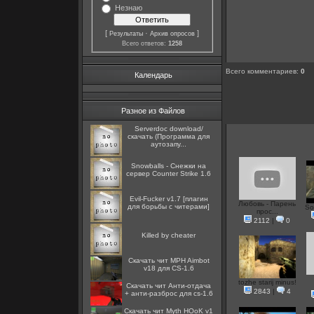
Незнаю
[
·
]
Результаты
Архив опросов
Всего ответов:
1258
Всего комментариев
:
0
Календарь
Разное из Файлов
Serverdoc download/
скачать (Программа для
аутозапу...
Snowballs - Снежки на
сервер Counter Strike 1.6
Evil-Fucker v1.7 [плагин
Любовь - Парень
для борьбы с читерами]
So
прос...
2112
|
0
Killed by cheater
Скачать чит MPH Aimbot
v18 для CS-1.6
tozhe starij minus!
Скачать чит Анти-отдача
2843
|
4
+ анти-разброс для cs-1.6
Скачать чит Myth HОоK v1