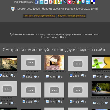
Рекомендовать:
Просмотров:
11605
|
Новость добавил
:
podrubaj
[06.09.2011 10:48]
Добавлять комментарии могут только зарегистрированные пользователи.
[
Регистрация
|
Вход
]
Смотрите и комментируйте также другие видео на сайте
сообщество
makavelly ( мой ник
BEEFREE виде
me frags by me
УЖАС!
геймеров ...
...
прикол...
2729
|
3
2604
|
4
2810
|
0
3461
|
6
3121
|
5
TONY IGY -
Trike Racing - Fa
Na `Vi markeloff
Chicken dance off
:P
Astronomi...
...
2648
|
2
2173
|
0
1804
|
1
1666
|
0
2557
|
1