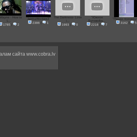
l Wayne - How to
The Darkness- Love
"Южное
JabbaWockeeZ
"Пацан психанул
L...
i...
Бутово&q...
2386
|
1
3162
|
5
1785
|
2
1993
|
0
2218
|
7
алам сайта www.cobra.lv