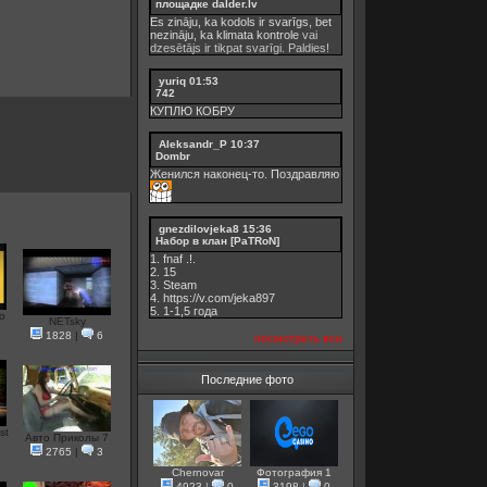
площадке dalder.lv
Es zināju, ka kodols ir svarīgs, bet
nezināju, ka
klimata kontrole
vai
dzesētājs ir tikpat svarīgi. Paldies!
yuriq
01:53
742
КУПЛЮ КОБРУ
Aleksandr_P
10:37
Dombr
Женился наконец-то. Поздравляю
gnezdilovjeka8
15:36
Набор в клан [PaTRoN]
1. fnaf .!.
2. 15
3. Steam
4. https://v.com/jeka897
5. 1-1,5 годa
о
NETsky
1828
|
6
посмотреть все
Последние фото
st
Авто Приколы 7
2765
|
3
Chernovar
Фотография 1
4923
|
0
3198
|
0