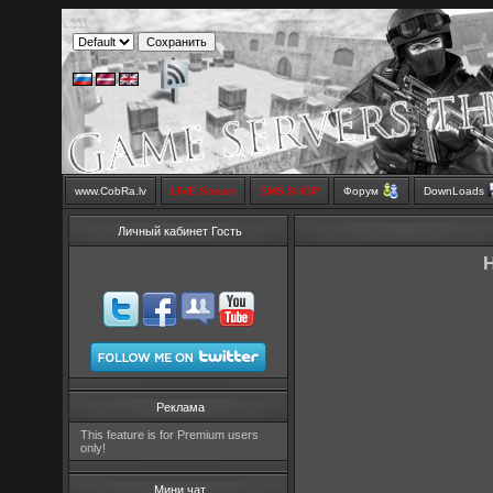
www.CobRa.lv
LIVE Stream
SMS SHOP
Форум
DownLoads
Личный кабинет Гость
Реклама
This feature is for Premium users
only!
Мини чат