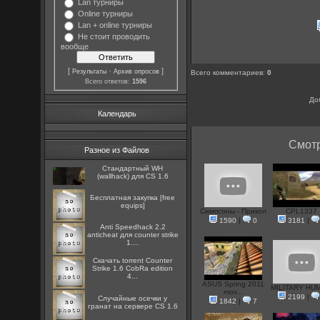
Lan турниры
Online турниры
Lan + online турниры
Не стоит проводить
вообще
[
·
]
Результаты
Архив опросов
Всего комментариев
:
0
Всего ответов:
1596
До
Календарь
Смотр
Разное из Файлов
Стандартный WH
(wallhack) для CS 1.6
Бесплатная закупка [free
equips]
Симпсоны - Прикол
CPL1337
1590
|
0
3181
|
Anti Speedhack 2.2
anticheat для counter strike
1....
Скачать torrent Counter
Strike 1.6 CobRa edition
4...
ASUS Spring 2011
MILITARY HU
mov...
2199
|
Случайные осечки у
1842
|
7
гранат на сервере CS 1.6