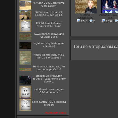
чит для CS:S Catalyst v1
Gold Edition
Скачать чит Hypnotick-
Hook 2.5.4 для Cs-1.6
+100500 -
Импровизируе
Сладенький
ход...
2748
|
2
2337
|
CSDM Teambalancer
counter strike plugin
www.cobra.lv sprays для
Counter Strike
Night and day [vote день
Теги по материалам са
или ночь]
Новое Admin Menu v 3.2
для Cs 1.6 сервера
Ночное веселье - плагин
для сервера Cs 1 6
Лазерные мины для
Зомбие - Laser Mine Entity
Zombi...
Чит Female ownage для
CS-1.6 скачать
Spec Switch RUS (Переход
в спект)
посмотреть все