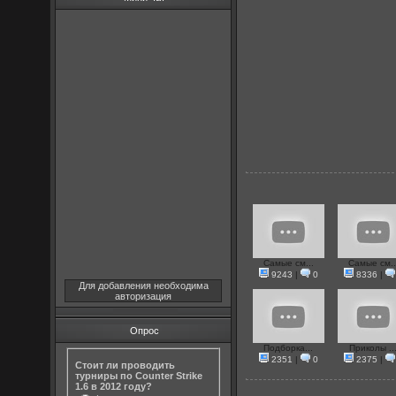
Самые см...
Самые см..
9243
|
0
8336
|
Для добавления необходима
авторизация
Опрос
Подборка...
Приколы ..
2351
|
0
2375
|
Стоит ли проводить
турниры по Counter Strike
1.6 в 2012 году?