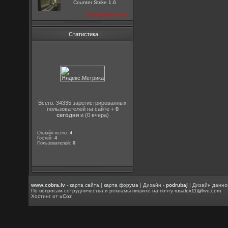
Counter Strike 1.6
посмотреть все
Статистика
Всего: 34335 зарегистрированных
пользователей на сайте +
0
сегодня
и (0 вчера)
Онлайн всего:
4
Гостей:
4
Пользователей:
0
www.cobra.lv
-
карта сайта
|
карта форума
| Дизайн -
podrubaj
| Дизайн данно
По вопросам сотрудничества и рекламы пишите на почту
rusalex11@live.com
Хостинг от
uCoz