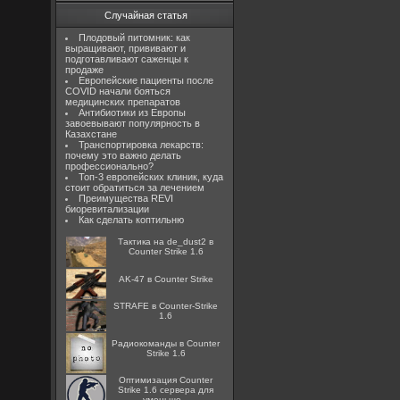
Случайная статья
Плодовый питомник: как
выращивают, прививают и
подготавливают саженцы к
продаже
Европейские пациенты после
COVID начали бояться
медицинских препаратов
Антибиотики из Европы
завоевывают популярность в
Казахстане
Транспортировка лекарств:
почему это важно делать
профессионально?
Топ-3 европейских клиник, куда
стоит обратиться за лечением
Преимущества REVI
биоревитализации
Как сделать коптильню
Тактика на de_dust2 в
Counter Strike 1.6
AK-47 в Counter Strike
STRAFE в Counter-Strike
1.6
Радиокоманды в Counter
Strike 1.6
Оптимизация Counter
Strike 1.6 сервера для
уменьше...