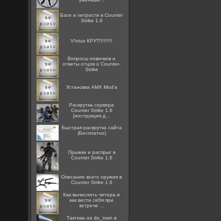
Баги и хитрости в Counter
Strike 1.6
V!ntus КРУТ!!!!!!!!!
Вопросы новичков и
ответы отцов о Counter-
Strike
Установка AMX Mod'a
Раскрутка сервера
Counter Strike 1.6
[инструкция д...
Быстрая раскрутка сайта
(Бесплатно)
Прыжки и распрыг в
Counter Strike 1.6
Описание всего оружия в
Counter Strike 1.6
Как вычислить читера и
как вести себя при
встрече ...
Тактика на de_train в