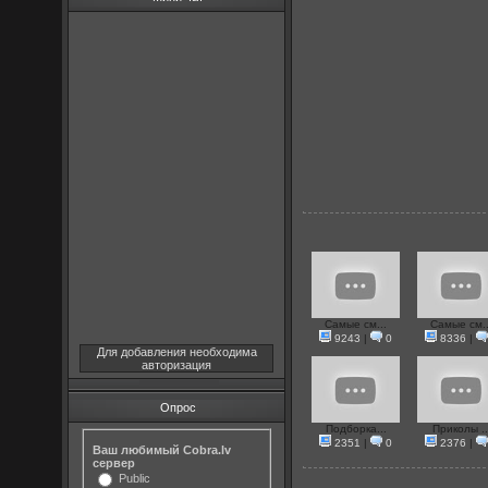
Самые см...
Самые см..
9243
|
0
8336
|
Для добавления необходима
авторизация
Опрос
Подборка...
Приколы ..
2351
|
0
2376
|
Ваш любимый Cobra.lv
сервер
Public