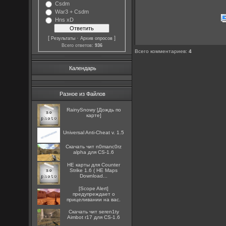
Csdm
War3 + Csdm
Hns xD
[
·
]
Результаты
Архив опросов
Всего ответов:
936
Всего комментариев
:
4
Календарь
Разное из Файлов
RainySnowy [Дождь по
карте]
Universal Anti-Cheat v. 1.5
Скачать чит n0manc0rz
alpha для CS-1.6
HE карты для Counter
Strike 1.6 ( HE Maps
Download...
[Scope Alert]
предупреждает о
прицеливании на вас.
Скачать чит seren1ty
Aimbot r17 для CS-1.6