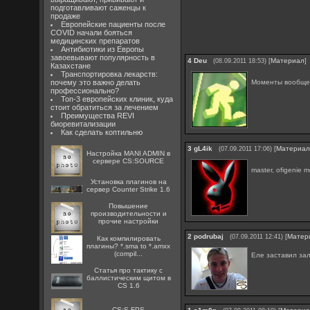
подготавливают саженцы к
продаже
Европейские пациенты после
COVID начали бояться
медицинских препаратов
Антибиотики из Европы
завоевывают популярность в
4
Deu
[
Материал
]
(08.09.2011 18:53)
Казахстане
Транспортировка лекарств:
Моменты вообще 
почему это важно делать
профессионально?
Топ-3 европейских клиник, куда
стоит обратиться за лечением
Преимущества REVI
биоревитализации
Как сделать коптильню
3
gL4ik
[
Материа
(07.09.2011 17:06)
Настройка MANI ADMIN в
сервере CS:SOURCE
master, ofigenie 
Установка плагинов на
сервер Counter Strike 1.6
Повышение
производительности и
прочие настройки
2
podrubaj
[
Матер
(07.09.2011 12:41)
Как компилировать
плагины? *.sma to *.amxx
(compil...
Еле заставил за
Статья про тактику с
баллистическим щитом в
CS 1.6
CS:S FPS