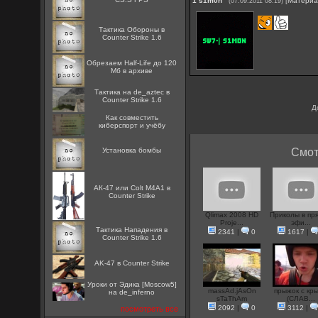
1
s1m0n
[
Матери
(07.09.2011 08:19)
Тактика Обороны в
Counter Strike 1.6
Обрезаем Half-Life до 120
Мб в архиве
Тактика на de_aztec в
Counter Strike 1.6
Д
Как совместить
киберспорт и учёбу
Установка бомбы
Смот
АК-47 или Colt M4A1 в
Counter Strike
Qlimax 2008 HD
Приколы в пр
Proje...
эфи...
Тактика Нападения в
2341
|
0
1617
|
Counter Strike 1.6
AK-47 в Counter Strike
Уроки от Эдика [Moscow5]
massAd.jAsOn
прыжок с кр
на de_inferno
sTaThAm
(СЛАВ...
2092
|
0
3112
|
посмотреть все