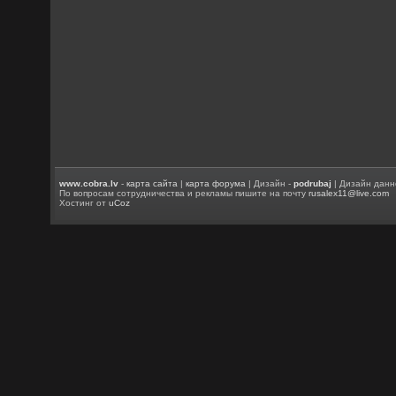
www.cobra.lv
-
карта сайта
|
карта форума
| Дизайн -
podrubaj
| Дизайн данн
По вопросам сотрудничества и рекламы пишите на почту
rusalex11@live.com
Хостинг от
uCoz