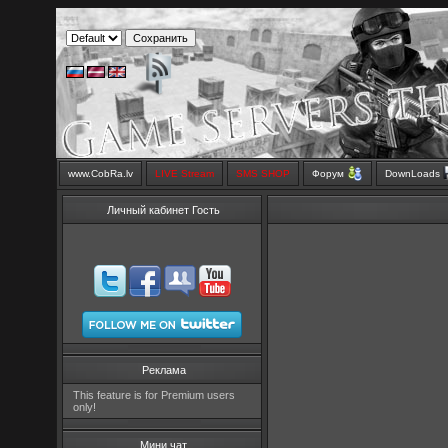
www.CobRa.lv
LIVE Stream
SMS SHOP
Форум
DownLoads
Личный кабинет Гость
Реклама
This feature is for Premium users
only!
Мини чат