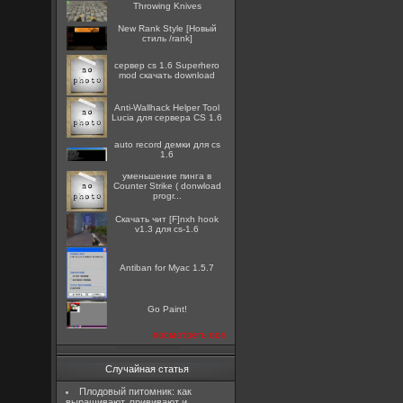
Throwing Knives
New Rank Style [Новый
стиль /rank]
сервер cs 1.6 Superhero
mod скачать download
Anti-Wallhack Helper Tool
Lucia для сервера CS 1.6
auto record демки для cs
1.6
уменьшение пинга в
Counter Strike ( donwload
progr...
Скачать чит [F]nxh hook
v1.3 для cs-1.6
Antiban for Myac 1.5.7
Go Paint!
посмотреть все
Случайная статья
Плодовый питомник: как
выращивают, прививают и