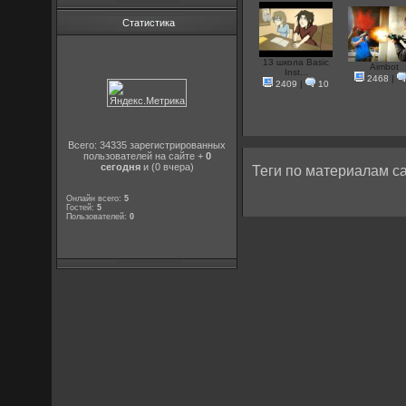
Статистика
13 школа Basic
Aimbot
Inst...
2468
|
2409
|
10
Всего: 34335 зарегистрированных
пользователей на сайте +
0
сегодня
и (0 вчера)
Теги по материалам са
Онлайн всего:
5
Гостей:
5
Пользователей:
0