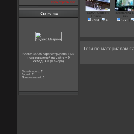
посмотреть все
SEMA: CoupeR
cyberarena a
Статистика
Obsidia...
kiev...
2583
|
4
1772
|
Теги по материалам са
Всего: 34335 зарегистрированных
пользователей на сайте +
0
сегодня
и (0 вчера)
Онлайн всего:
7
Гостей:
7
Пользователей:
0