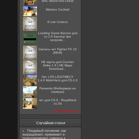
BAC Blood Anti Cheat
Molotov Cocktail
K-Lite Codecs
Loading Game Banner для
cs 1.6 баннер при
загрузке...
Скачать чит Fighter FX 10
(NEW)
HE карты для Counter
Strike 1.6 ( HE Maps
Download...
Чит LPD LEGITMECY
1.4.0 Multi-Hack для CS-1.6
Fireworks [Фейерверк на
сервере]
чит для CS:S - RoyalHack
v1.0d
посмотреть все
Случайная статья
Плодовый питомник: как
выращивают, прививают и
подготавливают саженцы к