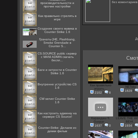
без коментарие
производительности и
прочие настройки
Как правильно стрелять в
игре
Создание своего мувика в
Counter Strike 1.6
Д
Гранаты [HE, Flashbang,
Smoke Grendade в
Counter S...
CS:SOURCE public сервер
с MANI ADMIN скачать
Смот
беспл...
Баги и хитрости в Counter
Strike 1.6
Внутренне устройство CS
Как правильно
NETsky
1.6
играть...
1829
|
2102
|
6
CW server Counter Strike
1.6
Как настроить админку на
сервере CS Source!
Карандаш ft.
LEAVE THE W
Gaspar ...
BEHI...
1637
|
0
1934
|
Counter-Strike: Делаем из
демки фильм