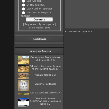
Lan турниры
Online турниры
Lan + online турниры
Не стоит проводить
вообще
[
·
]
Результаты
Архив опросов
Всего ответов:
1596
Всего комментариев
:
3
Календарь
Разное из Файлов
Скачать чит Dev!ant hook
v1.0. для CS-1.6
AdminExplode.amxx [взрыв
после смерти админа]
Napalm Nades 1.2
Скачать Hardballer
CS 1.6 Winamp Utility v1.7
Download скачать
AntiCSDoS (Windows) (Anti
hack c...