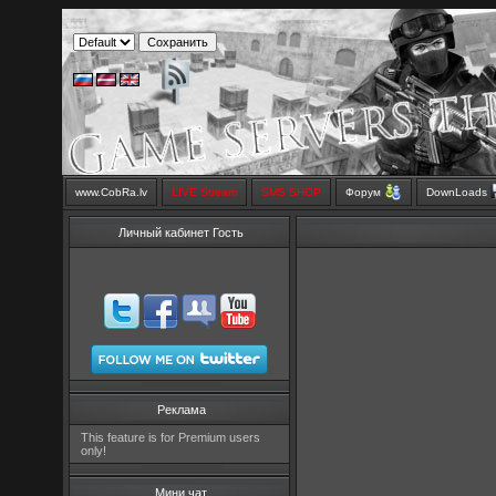
www.CobRa.lv
LIVE Stream
SMS SHOP
Форум
DownLoads
Личный кабинет Гость
Реклама
This feature is for Premium users
only!
Мини чат