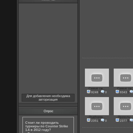
Самые см...
Самые см..
9248
|
0
8343
|
Для добавления необходима
авторизация
Опрос
Подборка...
Приколы ..
2351
|
0
2377
|
Стоит ли проводить
турниры по Counter Strike
1.6 в 2012 году?