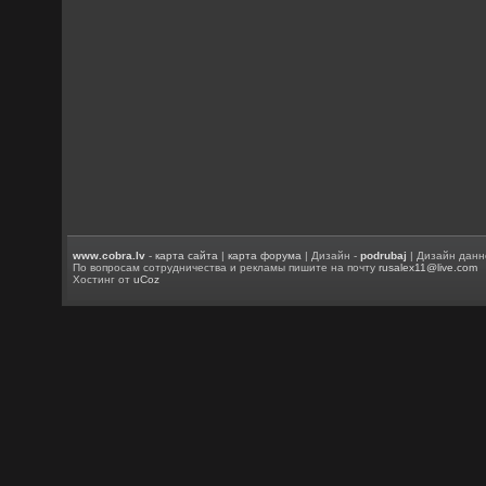
www.cobra.lv
-
карта сайта
|
карта форума
| Дизайн -
podrubaj
| Дизайн данн
По вопросам сотрудничества и рекламы пишите на почту
rusalex11@live.com
Хостинг от
uCoz