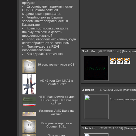
продаже
Европейские пациенты после
COVID начали бояться
медицинских препаратов
Антибиотики из Европы
завоевывают популярность в
Казахстане
Транспортировка лекарств:
почему это важно делать
профессионально?
Топ-3 европейских клиник, куда
стоит обратиться за лечением
Преимущества REVI
биоревитализации
3
s1m0n
[
Матери
(28.02.2011 15:45)
Как сделать коптильню
36 советов при игре в CS:
АК-47 или Colt M4A1 в
Counter Strike
2
fr0zen_
[
Матери
(27.02.2011 22:24)
HTTP Fast Download для
Это наверно пар
CS сервера На Ucoz
сайтах
Установка AMX Bans на
хостинг
История читерства в
Counter Strike
1
Indefix_
[
Матери
(27.02.2011 10:39)
Повышение