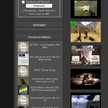
Выбранный Белый
[
·
]
Результаты
Архив опросов
Всего ответов:
444
Календарь
Разное из Файлов
ZZ TOP - Love Against The
Wall
Чит для анти-чита sxe 8.3
Wall Hacker
WCG Theme Song
urbancamo m4a1 [скин
m4a1 для cs 1.6]
Na'Vi [Natus Vincere] Cfg
2010 new updated [ск...
прикольный pump mix на
CS
Скачать чит (Hack) для