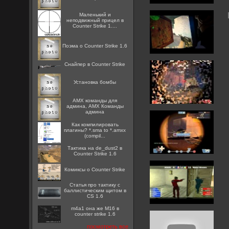
Маленький и
неподвижный прицел в
Counter Strike 1....
Поэма о Counter Strike 1.6
Снайпер в Counter Strike
Установка бомбы
AMX команды для
админа, AMX Команды
админа
Как компилировать
плагины? *.sma to *.amxx
(compil...
Тактика на de_dust2 в
Counter Strike 1.6
Комиксы о Counter Strike
Статья про тактику с
баллистическим щитом в
CS 1.6
m4a1 она же M16 в
counter strike 1.6
посмотреть все