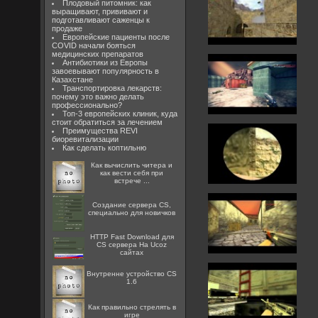
Плодовый питомник: как
выращивают, прививают и
подготавливают саженцы к
продаже
Европейские пациенты после
COVID начали бояться
медицинских препаратов
Антибиотики из Европы
завоевывают популярность в
Казахстане
Транспортировка лекарств:
почему это важно делать
профессионально?
Топ-3 европейских клиник, куда
стоит обратиться за лечением
Преимущества REVI
биоревитализации
Как сделать коптильню
Как вычислить читера и
как вести себя при
встрече ...
Создание сервера CS,
специально для новичков
HTTP Fast Download для
CS сервера На Ucoz
сайтах
Внутренне устройство CS
1.6
Как правильно стрелять в
игре