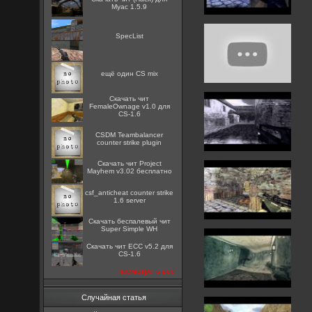
Myac 1.5.9
SpecList
ещё один CS mix
Скачать чит
FemaleOwnage v1.0 для
CS-1.6
CSDM Teambalancer
counter strike plugin
Скачать чит Project
Mayhem v3.02 бесплатно
csf_anticheat counter strike
1.6 server
Скачать беспалевый чит
Super Simple WH
Скачать чит ECC v5.2 для
CS-1.6
посмотреть все
Случайная статья