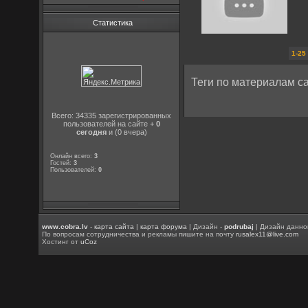
Статистика
1-25
Теги по материалам са
Всего: 34335 зарегистрированных
пользователей на сайте +
0
сегодня
и (0 вчера)
Онлайн всего:
3
Гостей:
3
Пользователей:
0
www.cobra.lv
-
карта сайта
|
карта форума
| Дизайн -
podrubaj
| Дизайн данно
По вопросам сотрудничества и рекламы пишите на почту
rusalex11@live.com
Хостинг от
uCoz