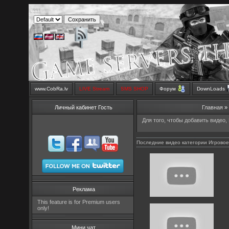
www.CobRa.lv
LIVE Stream
SMS SHOP
Форум
DownLoads
Личный кабинет Гость
Главная
Для того, чтобы добавить видео,
Последние видео категории Игровое
Реклама
This feature is for Premium users
only!
Мини чат