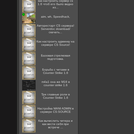
как настроить сервер cs
1.6 чтоб его было видно
из...
aim, wh, Speedhack,
Авторестарт CS сервера!
Serverdoc download/
скачать...
Как настроить админку на
сервере CS Source!
Базовая стрелковая
подготовка.
Борьба с читами в
Counter Strike 1.6
m4a1 она же M16 в
counter strike 1.6
Три главные роли в
Counter Strike 1.6
Настройка MANI ADMIN в
сервере CS:SOURCE
Как вычислить читера и
как вести себя при
встрече ...