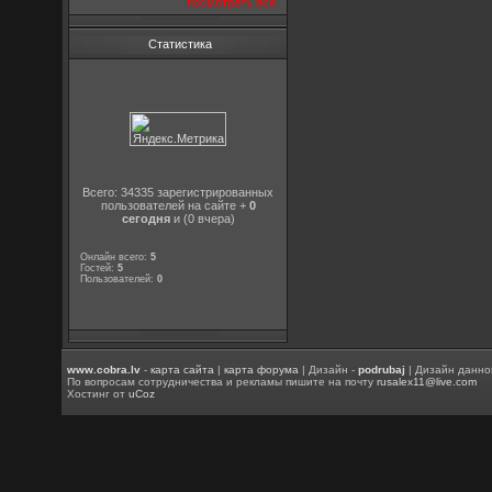
посмотреть все
Статистика
Всего: 34335 зарегистрированных
пользователей на сайте +
0
сегодня
и (0 вчера)
Онлайн всего:
5
Гостей:
5
Пользователей:
0
www.cobra.lv
-
карта сайта
|
карта форума
| Дизайн -
podrubaj
| Дизайн данно
По вопросам сотрудничества и рекламы пишите на почту
rusalex11@live.com
Хостинг от
uCoz