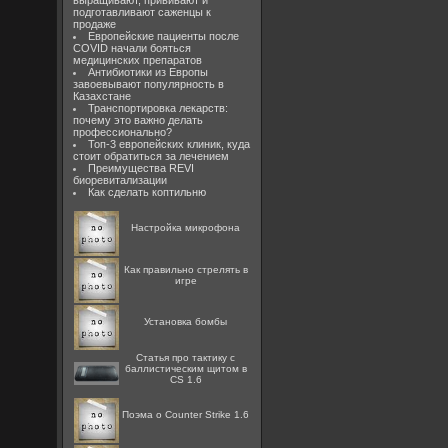
выращивают, прививают и
подготавливают саженцы к
продаже
Европейские пациенты после
COVID начали бояться
медицинских препаратов
Антибиотики из Европы
завоевывают популярность в
Казахстане
Транспортировка лекарств:
почему это важно делать
профессионально?
Топ-3 европейских клиник, куда
стоит обратиться за лечением
Преимущества REVI
биоревитализации
Как сделать коптильню
Настройка микрофона
Как правильно стрелять в
игре
Установка бомбы
Статья про тактику с
баллистическим щитом в
CS 1.6
Поэма о Counter Strike 1.6