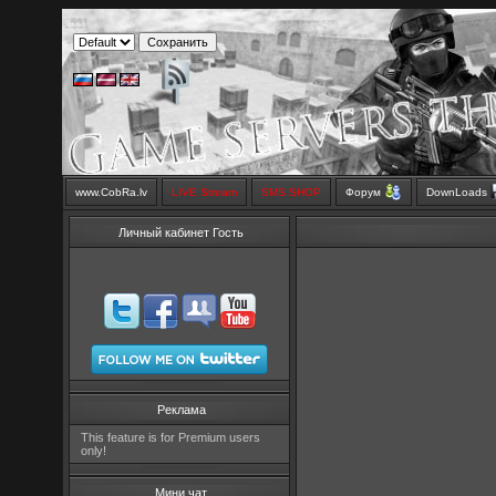
www.CobRa.lv
LIVE Stream
SMS SHOP
Форум
DownLoads
Личный кабинет Гость
Реклама
This feature is for Premium users
only!
Мини чат