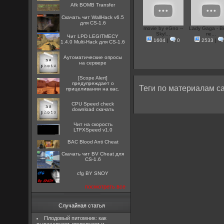
Afk BOMB Transfer
Скачать чит WallHack v6.5
для CS-1.6
movie by eGno --
Lady Gaga - В
Skyl...
пе...
Чит LPD LEGITMECY
1604
|
0
2533
|
1.4.0 Multi-Hack для CS-1.6
Аутоматические опросы
на сервере
[Scope Alert]
предупреждает о
Теги по материалам са
прицеливании на вас.
CPU Speed check
download скачать
Чит на скорость
LTFXSpeed v1.0
BAC Blood Anti Cheat
Скачать чит BV Cheat для
CS-1.6
cfg BY SNOY
посмотреть все
Случайная статья
Плодовый питомник: как