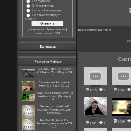
Lan турниры
Online турниры
Lan + online турниры
Не стоит проводить
вообще
[
·
]
Результаты
Архив опросов
Всего комментариев
:
0
Всего ответов:
1596
До
Календарь
Смотр
Разное из Файлов
Скачать чит Ogc Begins
v11 Public 2.9 FIX для CS
1...
Скачать чит Hypnotick-
Hook 2.5.4 для Cs-1.6
ZESTJ
Разговор
2015
|
7
2344
|
Сборник cs zombie карт на
зомби сервер [37 штук]
d...
Serverdoc download/
скачать (Программа для
аутозапу...
Пацаны ваще
by~SERZh
ребята
Reallite HLGuard 2.7
1699
|
Aнтичит для сервера CS
2381
|
1
1.6