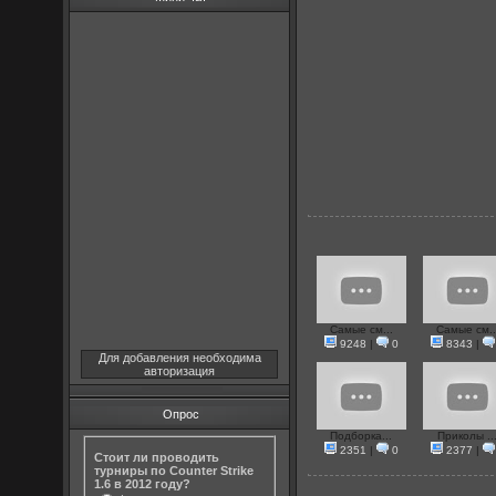
Самые см...
Самые см..
9248
|
0
8343
|
Для добавления необходима
авторизация
Опрос
Подборка...
Приколы ..
2351
|
0
2377
|
Стоит ли проводить
турниры по Counter Strike
1.6 в 2012 году?