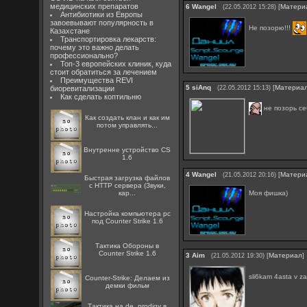
медицинских препаратов
6
Wangel
[
Матери
(22.05.2012 15:28)
Антибиотики из Европы
завоевывают популярность в
Не позорю!!!
Казахстане
Транспортировка лекарств:
почему это важно делать
профессионально?
Топ-3 европейских клиник, куда
стоит обратиться за лечением
Преимущества REVI
5
siAnq
[
Материа
биоревитализации
(22.05.2012 15:13)
Как сделать коптильню
не позорь се
Как создать клан и как им
потом управлять...
Внутренне устройство CS
1.6
4
Wangel
[
Матери
(21.05.2012 20:16)
Быстрая загрузка файлов
с HTTP сервера (Звуки,
Моя фишка)
кар...
Настройка компьютера pc
под Counter Strike 1.6
Тактика Обороны в
Counter Strike 1.6
3
Aim
[
Материал
]
(21.05.2012 19:30)
sli6kam 4asta v za
Counter-Strike: Делаем из
демки фильм
Тактика на de_prodigy в