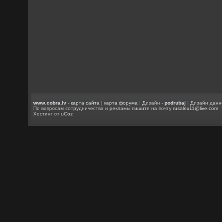
www.cobra.lv
-
карта сайта
|
карта форума
| Дизайн -
podrubaj
| Дизайн данн
По вопросам сотрудничества и рекламы пишите на почту
rusalex11@live.com
Хостинг от
uCoz