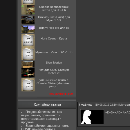
Сборка беспалевных
читов для CS-1.6
Скачать чит (Hack) для
Myac 1.5.9
Bunny Hop cfg для cs
Ногу Свело - Кукла
Мультичит Pain ESP v1.3B
Slow Motion
чит для CS:S Catalyst
Tactics v3
уменьшение пинга в
Counter Strike ( donwload
progr...
посмотреть все
Случайная статья
7
va3new
[
Матери
(10.06.2012 22:16)
Плодовый питомник: как
+D+D++AD+ A+A
выращивают, прививают и
подготавливают саженцы к
продаже
Европейские пациенты после
COVID начали бояться