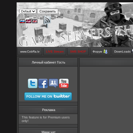
www.CobRa.lv
LIVE Stream
SMS SHOP
Форум
DownLoads
Личный кабинет Гость
Реклама
This feature is for Premium users
only!
Мини чат