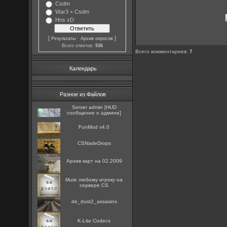
Csdm
War3 + Csdm
Hns xD
[
·
]
Результаты
Архив опросов
Всего ответов:
936
Всего комментариев
:
7
Календарь
Разное из Файлов
Server admin [HUD
сообщение о админе]
FunMod v4.0
CSNadeDrops
Архив карт на 02.2009
Mute любому игроку на
сервере CS
de_dust2_assasins
K-Lite Codecs