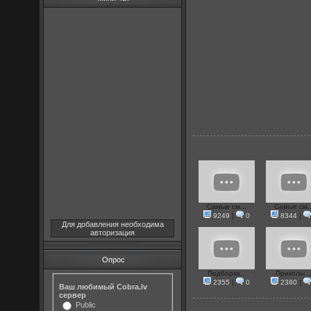
Самые см...
Самые см..
9249
|
0
8344
|
Для добавления необходима
авторизация
Опрос
Подборка...
Приколы ..
2355
|
0
2380
|
Ваш любимый Cobra.lv
сервер
Public