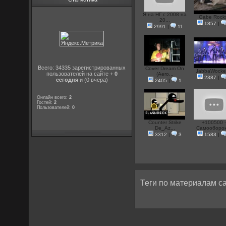
Я на НГ с 2008 на
Gabe Rock
20...
1857
|
2991
|
11
Всего: 34335 зарегистрированных
Cover Dream On
JabbaWock
пользователей на сайте +
0
(Aero...
2387
|
сегодня
и (0 вчера)
2405
|
1
Онлайн всего:
2
Гостей:
2
Пользователей:
0
Counter Strike
+100500 
De_Az...
Самооборон
3312
|
3
1583
|
Теги по материалам са