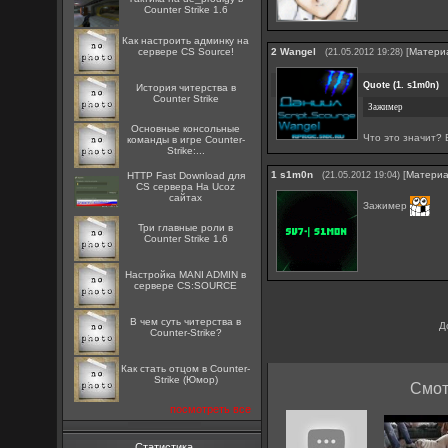
Counter Strike 1.6
Как настроить админку на
сервере CS Source!
2
Wangel
[
Матери
(21.05.2012 19:28)
Quote
(
1. s1m0n
)
История читерства в
Counter Strike
Зажимер
Основные консольные
Что это значит?
команды в игре Counter-
Strike:...
1
s1m0n
[
Матери
HTTP Fast Download для
(21.05.2012 19:04)
CS сервера На Ucoz
сайтах
Зажимер
Три главные роли в
Counter Strike 1.6
Настройка MANI ADMIN в
сервере CS:SOURCE
В чем суть читерства в
Д
Counter-Strike?
Как стать отцом в Counter-
Strike (Юмор)
Смот
посмотреть все
Статистика