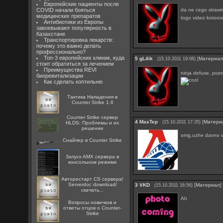
Европейские пациенты после
da ne cego strawn
COVID начали бояться
медицинских препаратов
togo video kotoroe
Антибиотики из Европы
завоевывают популярность в
Казахстане
Транспортировка лекарств:
почему это важно делать
профессионально?
Топ-3 европейских клиник, куда
5
gL4ik
[
Материа
(15.10.2011 19:06)
стоит обратиться за лечением
Преимущества REVI
ninja defuse, po
биоревитализации
Как сделать коптильню
Тактика Нападения в
Counter Strike 1.6
Counter Strike сервер
4
MasTep
[
Матери
(15.10.2011 17:35)
HLDS: Проблемы и их
решение
omg,uzhe davno v
Снайпер в Counter Strike
Запуск AMX сервера в
консольном режиме
Авторестарт CS сервера!
Serverdoc download/
3
VKD
[
Материал
]
(15.10.2011 16:56)
скачать...
Ah
Вопросы новичков и
ответы отцов о Counter-
Strike