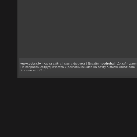
www.cobra.lv
-
карта сайта
|
карта форума
| Дизайн -
podrubaj
| Дизайн данн
По вопросам сотрудничества и рекламы пишите на почту
rusalex11@live.com
Хостинг от
uCoz