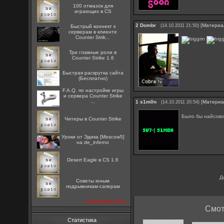
100 отмазок для
играющих в CS
2
Dombr
[
Материа
(14.10.2011 21:50)
Быстрый коннект к
серверам в клиенте
Counter Strik...
Три главные роли в
Counter Strike 1.6
Быстрая раскрутка сайта
(Бесплатно)
F.A.Q. по настройке игры
и сервера Counter Strike
...
1
s1m0n
[
Матери
(14.10.2011 20:54)
Было бы найсов
Читеры в Counter Strike
Уроки от Эдика [Moscow5]
на de_inferno
Desert Eagle в CS 1.6
Д
Советы юным
подрывникам-саперам
посмотреть все
Смот
Статистика