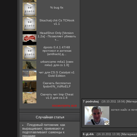
% bug fix
Skachatj chit Cs TCHook
v1.1
HeadShot Only [Version
1.2a] - Позволяет убивать
т...
dproto 0.4.1 47/48
протокол и антихак
(antihack) д...
urbancamo m4a1 [скин
m4a1 для cs 1.6]
чит для CS:S Catalyst v1
Gold Edition
Скачать бесплатно
fpsbr4!N_VdRoELF
Скачать чит Imp Cheat
v1.0 для cs-1.6
7
podrubaj
[
Матер
(16.10.2011 18:04)
посмотреть все
хотел найс и поч
Случайная статья
Плодовый питомник: как
выращивают, прививают и
подготавливают саженцы к
6
gL4ik
[
Материа
(16.10.2011 13:38)
продаже