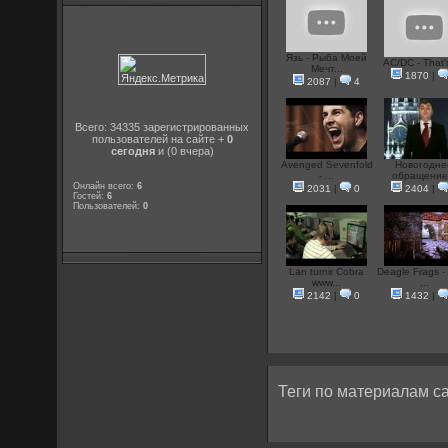
Язь - Рыба Моей
AC/DC - That's
Мечт...
1870
|
2087
|
4
Всего: 34335 зарегистрированных
пользователей на сайте +
0
сегодня
и (0 вчера)
Avenged Sevenfold
Новогодне
- ...
обращение.
Онлайн всего:
6
2031
|
0
2404
|
Гостей:
6
Пользователей:
0
Lan turnir Cobra
Deagle Frags -
www...
...
2142
|
0
1432
|
Теги по материалам са