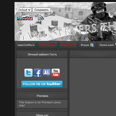
www.CobRa.lv
LIVE Stream
SMS SHOP
Форум
DownLoads
Личный кабинет Гость
Реклама
This feature is for Premium users
only!
Мини чат