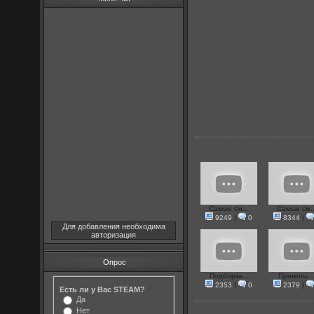
Самые см...
Самые см..
9249
|
0
8344
|
Для добавления необходима
авторизация
Опрос
Подборка...
Приколы ..
2353
|
0
2379
|
Есть ли у Вас STEAM?
Да
Нет