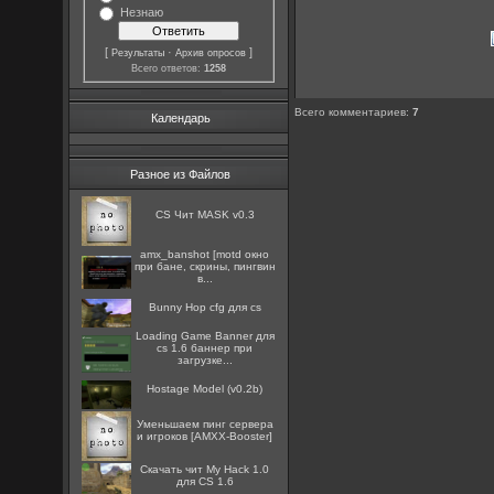
Незнаю
[
·
]
Результаты
Архив опросов
Всего ответов:
1258
Всего комментариев
:
7
Календарь
Разное из Файлов
CS Чит MASK v0.3
amx_banshot [motd окно
при бане, скрины, пингвин
в...
Bunny Hop cfg для cs
Loading Game Banner для
cs 1.6 баннер при
загрузке...
Hostage Model (v0.2b)
Уменьшаем пинг сервера
и игроков [AMXX-Booster]
Скачать чит My Hack 1.0
для CS 1.6