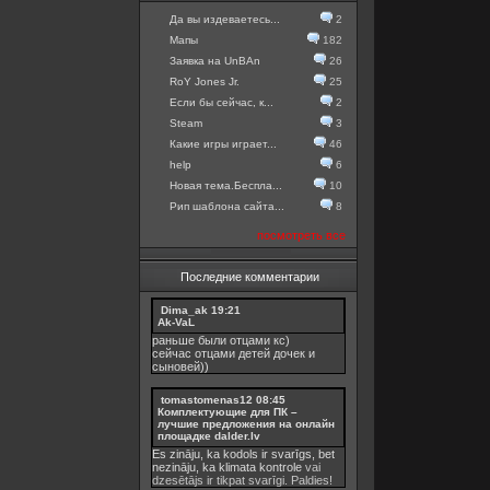
Да вы издеваетесь...
2
Мапы
182
Заявка на UnBAn
26
RoY Jones Jr.
25
Если бы сейчас, к...
2
Steam
3
Какие игры играет...
46
help
6
Новая тема.Беспла...
10
Рип шаблона сайта...
8
посмотреть все
Последние комментарии
Dima_ak
19:21
Ak-VaL
раньше были отцами кс)
сейчас отцами детей дочек и
сыновей))
tomastomenas12
08:45
Комплектующие для ПК –
лучшие предложения на онлайн
площадке dalder.lv
Es zināju, ka kodols ir svarīgs, bet
nezināju, ka
klimata kontrole
vai
dzesētājs ir tikpat svarīgi. Paldies!