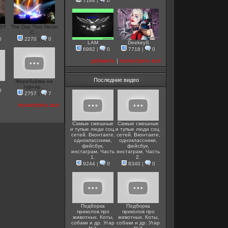
7184
|
0
 BY
The Day That Never
C...
0
2270
|
0
LAM
DeekeyS
6982
|
0
7718
|
0
добавить
|
посмотреть все
Последние видео
Жеребьёвка на
.
турнир...
0
2757
|
7
посмотреть все
Самые смешные
Самые смешные
и тупые люди соц.
и тупые люди соц.
сетей. Вконтакте,
сетей. Вконтакте,
одноклассники,
одноклассники,
фейсбук,
фейсбук,
инстаграм. Часть
инстаграм. Часть
1.
2.
9244
|
0
8340
|
0
Подборка
Подборка
приколов про
приколов про
животных. Коты,
животных. Коты,
собаки и др. Угар
собаки и др. Угар