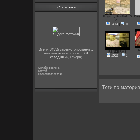
Статистика
Frags by RusSeL ;P
Под
c...
3413
|
11
Всего: 34335 зарегистрированных
М
RENDER AS
пользователей на сайте +
0
2527
|
1
сегодня
и (0 вчера)
Онлайн всего:
6
Гостей:
6
Пользователей:
0
Теги по материа