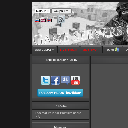
www.CobRa.lv
LIVE Stream
SMS SHOP
Форум
D
Личный кабинет Гость
Реклама
This feature is for Premium users
only!
Мини чат