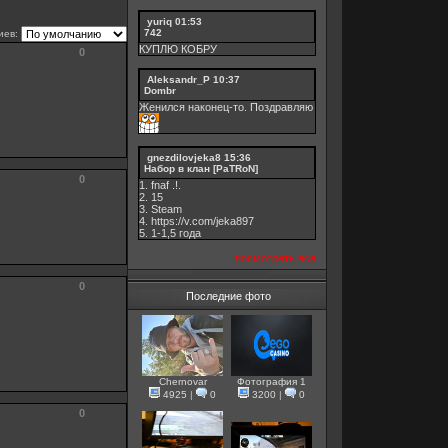
yuriq
01:53
742
иев:
КУПЛЮ КОБРУ
0
Aleksandr_P
10:37
Dombr
Женился наконец-то. Поздравляю
gnezdilovjeka8
15:36
Набор в клан [PaTRoN]
0
1. fnaf .!.
2. 15
3. Steam
4. https://v.com/jeka897
5. 1-1,5 годa
посмотреть все
0
Последние фото
Chernovar
Фотография 1
4925
|
0
3200
|
0
0