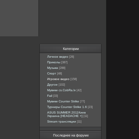
Категории
Личное видео
[26]
Приколы
[387]
Музыка
[288]
Спорт
[48]
Игровое видео
[158]
Другое
[102]
Мувики cs.CobRa.lv
[42]
Fail
[33]
Мувики Counter Strike
[77]
Турниры Counter Strike 1.6
[23]
ASUS SUMMER 2011Киев
Украина [HEADACHE +]
[11]
Stream трансляции
[11]
Последнее на форуме