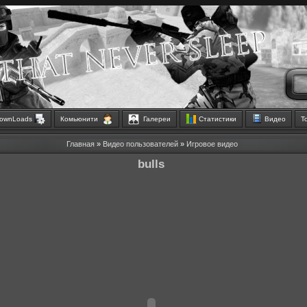
ownLoads
Комьюнити
Галереи
Статистики
Видео
Т
Главная
»
Видео пользователей
»
Игровое видео
bulls