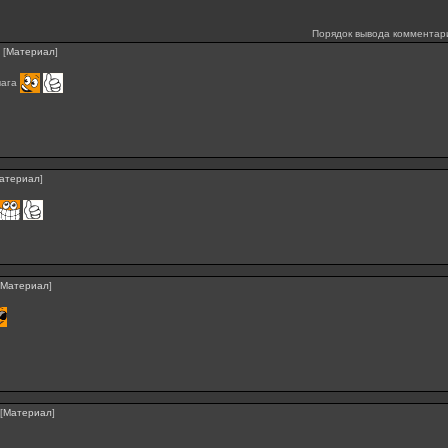
Порядок вывода комментар
[
Материал
]
чага
атериал
]
Материал
]
[
Материал
]