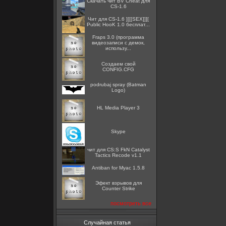
Скачать чит BV Cheat для
CS-1.6
Чит для CS-1.6 ][[[SEX]]][
Public HooK 1.0 бесплат...
Fraps 3.0 (программа
видеозаписи с демок,
использу...
Создаем свой
CONFIG.CFG
podrubaj spray (Batman
Logo)
HL Media Player 3
Skype
чит для CS:S FkN Catalyst
Tactics Recode v1.1
Antiban for Myac 1.5.8
Эфект взрывов для
Counter Strike
посмотреть все
Случайная статья