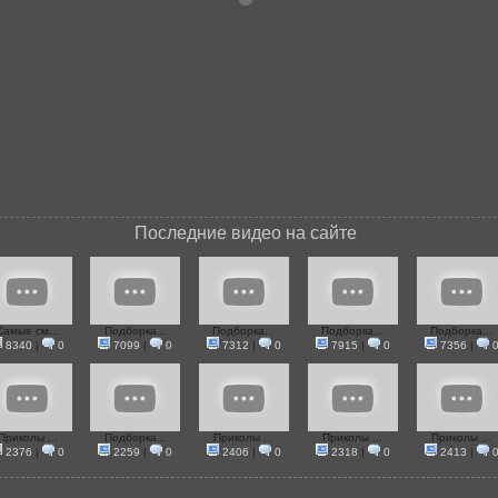
Последние видео на сайте
Самые см...
Подборка...
Подборка...
Подборка...
Подборка...
8340
|
0
7099
|
0
7312
|
0
7915
|
0
7356
|
Приколы ...
Подборка...
Приколы ...
Приколы ...
Приколы ...
2376
|
0
2259
|
0
2406
|
0
2318
|
0
2413
|