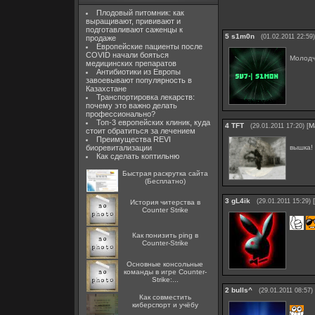
Плодовый питомник: как
выращивают, прививают и
подготавливают саженцы к
5
s1m0n
(01.02.2011 22:59)
продаже
Европейские пациенты после
COVID начали бояться
Молод
медицинских препаратов
Антибиотики из Европы
завоевывают популярность в
Казахстане
Транспортировка лекарств:
почему это важно делать
профессионально?
Топ-3 европейских клиник, куда
4
TFT
[
М
(29.01.2011 17:20)
стоит обратиться за лечением
Преимущества REVI
вышка!
биоревитализации
Как сделать коптильню
Быстрая раскрутка сайта
(Бесплатно)
3
gL4ik
[
(29.01.2011 15:29)
История читерства в
Counter Strike
Как понизить ping в
Counter-Strike
Основные консольные
команды в игре Counter-
Strike:...
2
bulls^
(29.01.2011 08:57)
Как совместить
киберспорт и учёбу