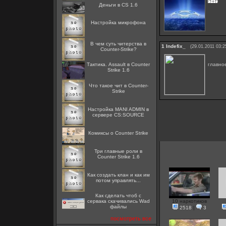
Деньги в CS 1.6
Настройка микрофона
В чем суть читерства в
1
Indefix_
(29.01.2011 03:2
Counter-Strike?
главно
Тактика. Assault в Counter
Strike 1.6
Что такое чит в Counter-
Strike
Настройка MANI ADMIN в
сервере CS:SOURCE
Комиксы о Counter Strike
Три главные роли в
Counter Strike 1.6
Как создать клан и как им
потом управлять...
Как сделать чтоб с
сервака скачивались Wad
10 наркотиков
файлы
2518
|
3
посмотреть все