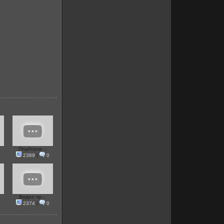
Подборка...
0
2389
|
0
Видео пр...
0
2374
|
0