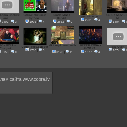
борка жестких
Самые смешные
Simple Minds –
CS 1.6 MOVIE
pracctime cup
ава...
футбол...
Don&#...
ME
2261
|
4
2402
|
3
1903
|
4
2662
|
0
1454
|
Ю - ЦСКА и
-9 + explosion bomb
РЕПЕР СЯВА -
Centr - Город Дорог
"Take Over"..
Слуцкий ...
...
АНТИ КР...
1706
|
0
1674
|
3158
|
0
3128
|
11
1677
|
4
лам сайта www.cobra.lv