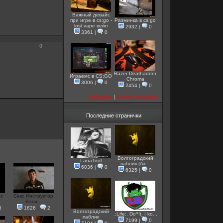
Важный девайс
при игре в cs:go -
Разминка в cs:go
lost vape вейп
2932
|
0
3361
|
0
0
Razer Deathadder
Играемс в CS:GO
Chroma
3006
|
0
2454
|
0
добавить
|
посмотреть все
Последние странички
Волгоградский
LanaTool
паблик (Ак...
6036
|
0
6325
|
0
ак
Секс Инструктор
Васи...
6
1826
|
2
Волгоградский
.:Life:. Do^It_| ko...
паблик
7199
|
0