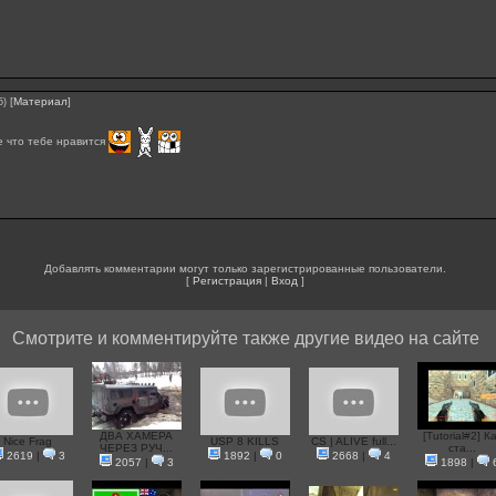
[
Материал
]
5)
е что тебе нравится
Добавлять комментарии могут только зарегистрированные пользователи.
[
Регистрация
|
Вход
]
Смотрите и комментируйте также другие видео на сайте
ДВА ХАМЕРА
[Tutorial#2] К
Nice Frag
USP 8 KILLS
CS | ALIVE full...
ЧЕРЕЗ РУЧ...
ста...
2619
|
3
1892
|
0
2668
|
4
2057
|
3
1898
|