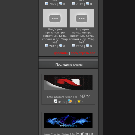
№1
№2
7099
|
0
7312
|
0
Подборка
Подборка
приколов про
приколов про
животных. Коты,
животных. Коты,
собаки и др. Угар
собаки и др. Угар
№3
№4
7915
|
0
7356
|
0
добавить
|
посмотреть все
Последние кланы
ℕℤツ
-
Клан Counter Strike 1.6
3139 |
0 |
5
Набор в
-
Клан Counter Strike 1.6