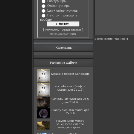
Lan турниры
Online турниры
Lan + online турниры
Не стоит проводить
вообще
[
·
]
Результаты
Архив опросов
Всего ответов:
1596
Всего комментариев
:
5
Календарь
Разное из Файлов
Мешки с песком SandBags
srv_info.amxx [инфо -
плагин для Cs 1.6]
Скачать чит WallHack v6.5
для CS-1.6
Bloody Awp skin model для
Cs 1.6
Players Drop Money
v1.7[После смерти
выпадают день...