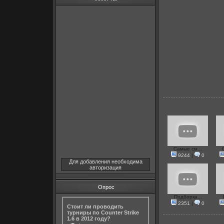
Самые см...
9244
|
0
Для добавления необходима
авторизация
Опрос
Подборка...
2351
|
0
Стоит ли проводить
турниры по Counter Strike
1.6 в 2012 году?