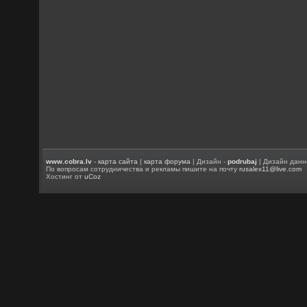
www.cobra.lv
-
карта сайта
|
карта форума
| Дизайн -
podrubaj
| Дизайн данн
По вопросам сотрудничества и рекламы пишите на почту
rusalex11@live.com
Хостинг от
uCoz