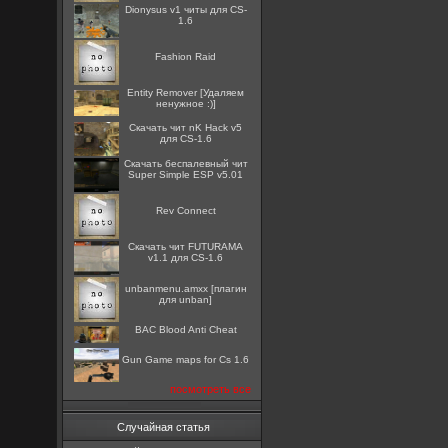
Dionysus v1 читы для CS-
1.6
Fashion Raid
Entity Remover [Удаляем
ненужное :)]
Скачать чит nK Hack v5
для CS-1.6
Скачать беспалевный чит
Super Simple ESP v5.01
Rev Connect
Скачать чит FUTURAMA
v1.1 для CS-1.6
unbanmenu.amxx [плагин
для unban]
BAC Blood Anti Cheat
Gun Game maps for Cs 1.6
посмотреть все
Случайная статья