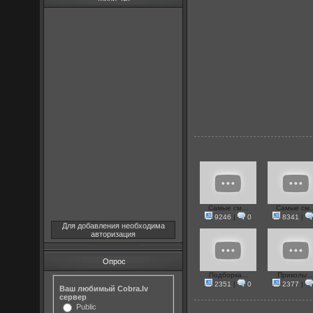
Самые см...
Самые см..
9246
|
0
8341
|
Для добавления необходима
авторизация
Опрос
Подборка...
Приколы ..
2351
|
0
2377
|
Ваш любимый Cobra.lv
сервер
Public