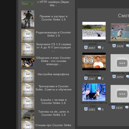
с HTTP сервера (Звуки,
кар...
Смот
Прыжки и распрыг в
Counter Strike 1.6
Радиокоманды в Counter
Strike 1.6
хотите научится
Ronaldinho Fre
Запускаем CS 1.6 сервер
BHOP...
2438
|
от А до Я !!! [инструкция
4067
|
2
...
Общение в игре Counter
Strike - это основа
командн...
+100500 -
Хотел бы т
Настройка микрофона
Трехочковы...
2050
|
2347
|
2
Тренировки в Counter
Strike. Советы и обучение
Борьба с читами в
Анна Семенович и
Counter Strike 1.6
obligāti noskatie
Сер...
1935
|
1681
|
0
Тактика на de_aztec в
Counter Strike 1.6
Стишки про Counter Strike