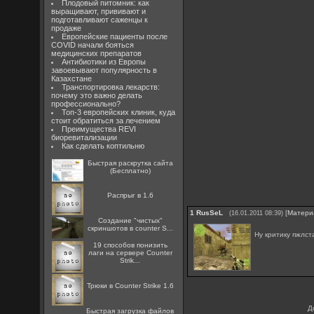
Плодовый питомник: как
выращивают, прививают и
подготавливают саженцы к
продаже
Европейские пациенты после
COVID начали бояться
медицинских препаратов
Антибиотики из Европы
завоевывают популярность в
Казахстане
Транспортировка лекарств:
почему это важно делать
профессионально?
Топ-3 европейских клиник, куда
стоит обратиться за лечением
Преимущества REVI
биоревитализации
Как сделать коптильню
Быстрая раскрутка сайта
(Бесплатно)
Распрыг в 1.6
1
RusSeL
[
Матери
(16.01.2011 08:39)
Создание "чистых"
скриншотов в counter S...
Ну критику пжлст
19 способов понизить
лаги на сервере Counter
Strik...
Трюки в Counter Strike 1.6
Д
Быстрая загрузка файлов