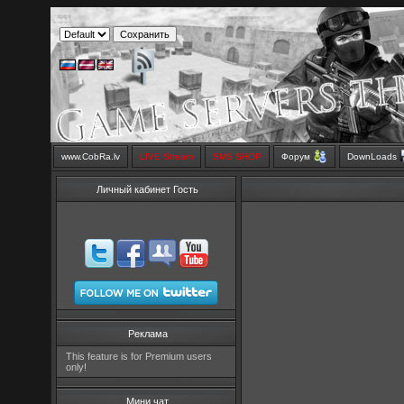
www.CobRa.lv
LIVE Stream
SMS SHOP
Форум
DownLoads
Личный кабинет Гость
Реклама
This feature is for Premium users
only!
Мини чат