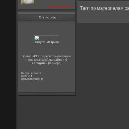
посмотреть все
Теги по материалам са
Статистика
Всего: 34335 зарегистрированных
пользователей на сайте +
0
сегодня
и (0 вчера)
Онлайн всего:
1
Гостей:
1
Пользователей:
0