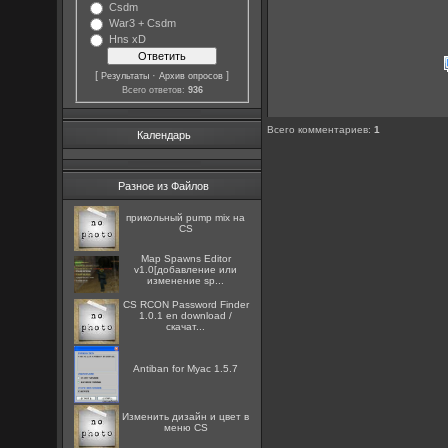
Csdm
War3 + Csdm
Hns xD
[
·
]
Результаты
Архив опросов
Всего ответов:
936
Всего комментариев
:
1
Календарь
Разное из Файлов
прикольный pump mix на
CS
Map Spawns Editor
v1.0[добавление или
изменение sp...
CS RCON Password Finder
1.0.1 en download /
скачат...
Antiban for Myac 1.5.7
Изменить дизайн и цвет в
меню CS