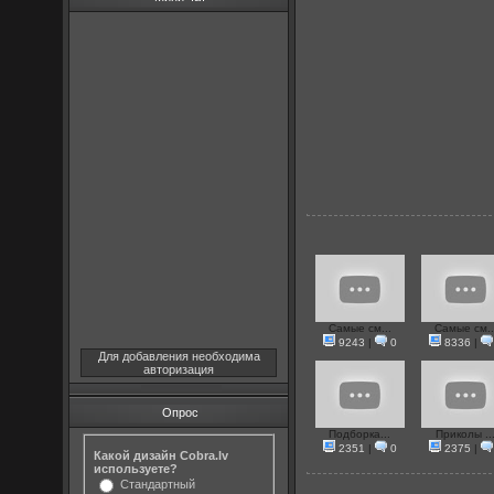
Самые см...
Самые см..
9243
|
0
8336
|
Для добавления необходима
авторизация
Опрос
Подборка...
Приколы ..
2351
|
0
2375
|
Какой дизайн Cobra.lv
используете?
Стандартный