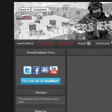
www.CobRa.lv
LIVE Stream
SMS SHOP
Форум
DownLoads
Личный кабинет Гость
Реклама
This feature is for Premium users
only!
Мини чат