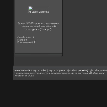
Всего: 34335 зарегистрированных
пользователей на сайте +
0
сегодня
и (0 вчера)
Онлайн всего:
9
Гостей:
9
Пользователей:
0
www.cobra.lv
-
карта сайта
|
карта форума
| Дизайн -
podrubaj
| Дизайн данно
По вопросам сотрудничества и рекламы пишите на почту
rusalex11@live.com
Хостинг от
uCoz