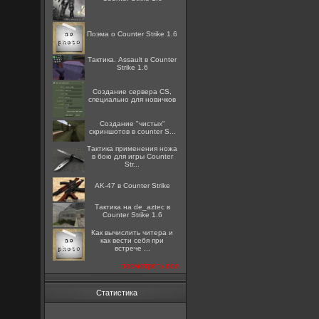
Поэма о Counter Strike 1.6
Тактика. Assault в Counter
Strike 1.6
Создание сервера CS,
специально для новичков
Создание "чистых"
скриншотов в counter S...
Тактика применения ножа
в бою для игры Counter
Str...
AK-47 в Counter Strike
Тактика на de_aztec в
Counter Strike 1.6
Как вычислить читера и
как вести себя при
встрече ...
посмотреть все
Статистика