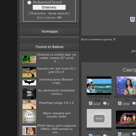
Выбранный Белый
[
·
]
Результаты
Архив опросов
Всего ответов:
444
Календарь
Всего комментариев
:
0
Разное из Файлов
До
Сборник cs zombie карт на
зомби сервер [37 штук]
d...
Скачать чит test hook v0.1
Смотр
для CS-1.6
podrubaj spray (Batman
Logo)
de_winterdust2 download/
скачать
Shami feat Dag
Нина Зубко Ж
Style...
(Ук...
FlashFlare plugin CS 1.6
1410
|
0
1550
|
Эфект взрывов для
Counter Strike
ATANI (прога для создания
ГИФок, АВИ клипов из
*Halloween* Horror
RemoteKontr
изо...
b...
2462
|