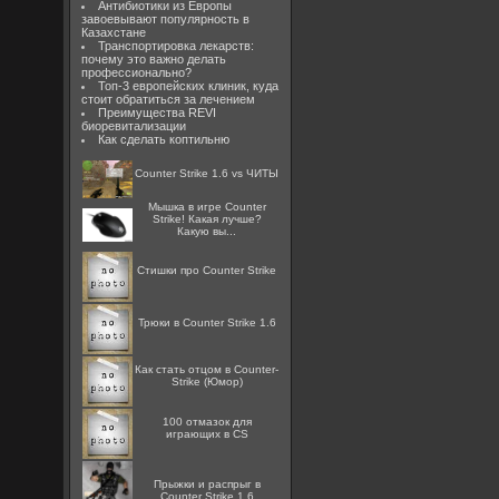
Антибиотики из Европы
завоевывают популярность в
Казахстане
Транспортировка лекарств:
почему это важно делать
профессионально?
Топ-3 европейских клиник, куда
стоит обратиться за лечением
Преимущества REVI
биоревитализации
Как сделать коптильню
Counter Strike 1.6 vs ЧИТЫ
Мышка в игре Counter
Strike! Какая лучше?
Какую вы...
Стишки про Counter Strike
Трюки в Counter Strike 1.6
Как стать отцом в Counter-
Strike (Юмор)
100 отмазок для
играющих в CS
Прыжки и распрыг в
Counter Strike 1.6