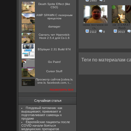
2460
|
2
Death Sprite Effect (like
CSO)
AWP SPAWN С лазерным
прицелом
скока пончиков он
cw -3 s AK47
damager
съ...
RusS...
2112
|
8
3013
|
Скачать чит Hypnotick-
Hook 2.5.4 для Cs-1.6
BSplayer 2.31 Build 974
Теги по материалам са
Go Paint!
Cursor Stuff
Просмотр сайтов [cobra.lv,
one.lv, facebook.com, t...
посмотреть все
Случайная статья
Плодовый питомник: как
выращивают, прививают и
подготавливают саженцы к
продаже
Европейские пациенты после
COVID начали бояться
медицинских препаратов