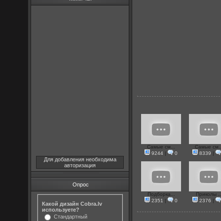
Самые см...
Самые см..
9244
|
0
8339
|
Для добавления необходима
авторизация
Опрос
Подборка...
Приколы ..
2351
|
0
2376
|
Какой дизайн Cobra.lv
используете?
Стандартный