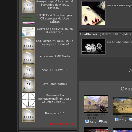
Авторестарт CS сервера!
Serverdoc download/
песняяя таааащ
скачать...
HTTP Fast Download для
CS сервера На Ucoz
сайтах
Быстрая раскрутка сайта
(Бесплатно)
1
diiBlocker
[
Мате
(30.09.2011 10:51)
Как настроить админку на
mu ha ahahahaha
сервере CS Source!
Установка AMX Mod'a
V!ntus КРУТ!!!!!!!!!
Д
Установка бомбы
Смот
Маленький и
неподвижный прицел в
Counter Strike 1....
Распрыг в 1.6
podrubaj >>>
Это что-то.
CS.COBR...
2737
|
5477
|
35
посмотреть все