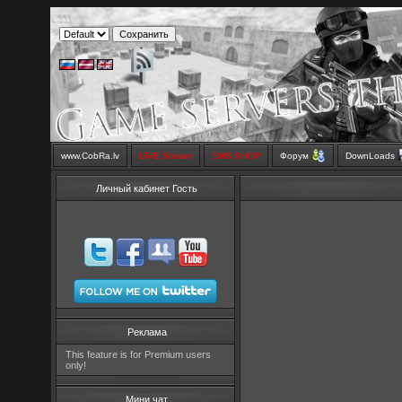
www.CobRa.lv
LIVE Stream
SMS SHOP
Форум
DownLoads
Личный кабинет Гость
Реклама
This feature is for Premium users
only!
Мини чат