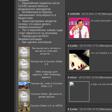
продаже
Европейские пациенты после
COVID начали бояться
медицинских препаратов
Антибиотики из Европы
5
mACON
[
Матери
(25.10.2011 17:28)
завоевывают популярность в
Казахстане
im tuda kartoshku 
Транспортировка лекарств:
почему это важно делать
профессионально?
Топ-3 европейских клиник, куда
стоит обратиться за лечением
Преимущества REVI
биоревитализации
Как сделать коптильню
4
Lyuba
[
Материа
(25.10.2011 17:21)
Как вычислить читера и
как вести себя при
это не бомба,а с
встрече ...
Читерство в Counter Strike
1.6
AMX команды для
админа, AMX Команды
админа
3
m1xe
[
Материа
(25.10.2011 16:34)
Тактика de_nuke в Counter
a blja vot eta bo
Strike 1.6
Counter-Strike: Делаем из
демки фильм
Counter Strike 1.6 vs ЧИТЫ
2
Lyuba
[
Материа
(23.10.2011 21:22)