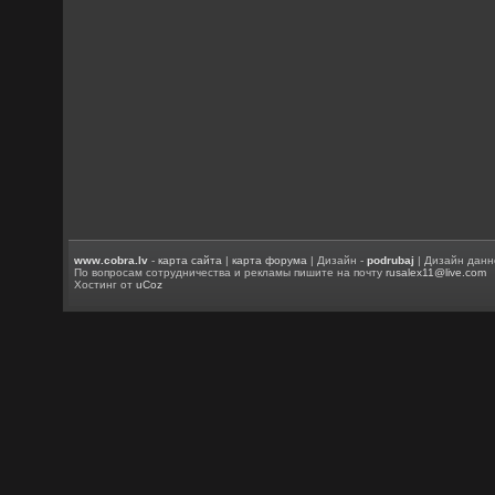
www.cobra.lv
-
карта сайта
|
карта форума
| Дизайн -
podrubaj
| Дизайн данн
По вопросам сотрудничества и рекламы пишите на почту
rusalex11@live.com
Хостинг от
uCoz