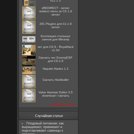
v12.1.3
xREDIRECT - server
redirect menu at CS 1.6
server
281 Plugins для Cs 1.6
server
Коллекция стильных
скинов для Winamp
чит для CS:S - RoyalHack
v1.0d
Скачать чит EnemyESP
для CS-1.6
Napalm Nades 1.2
Скачать Hardballer
Valve Hammer Editor 3.5
download / скачать
посмотреть все
Случайная статья
Плодовый питомник: как
выращивают, прививают и
подготавливают саженцы к