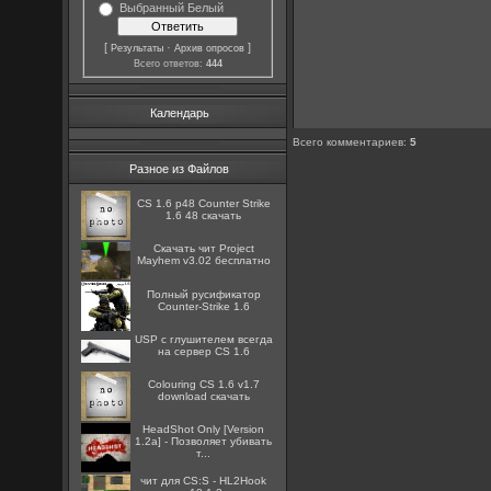
Выбранный Белый
[
·
]
Результаты
Архив опросов
Всего ответов:
444
Календарь
Всего комментариев
:
5
Разное из Файлов
CS 1.6 p48 Counter Strike
1.6 48 скачать
Скачать чит Project
Mayhem v3.02 бесплатно
Полный русификатор
Counter-Strike 1.6
USP с глушителем всегда
на сервер CS 1.6
Colouring CS 1.6 v1.7
download скачать
HeadShot Only [Version
1.2a] - Позволяет убивать
т...
чит для CS:S - HL2Hook