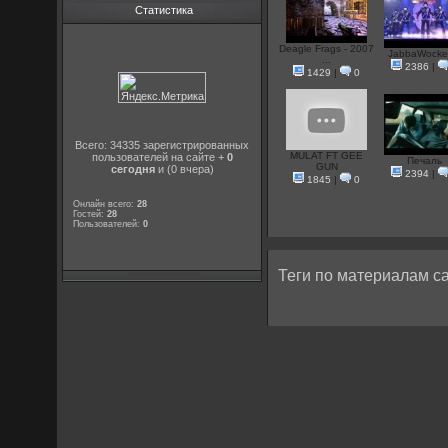
Статистика
Deagle Frags - 2007
JabbaWock
...
2386
|
1429
|
0
Всего: 34335 зарегистрированных
MULAT FT GEE
пользователей на сайте +
0
Печаль
GUN
сегодня
и (0 вчера)
2394
|
1845
|
0
Онлайн всего:
28
Гостей:
28
Пользователей:
0
Теги по материалам са