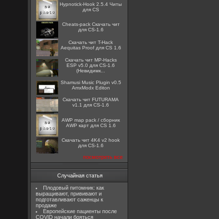
Hypnotick-Hook 2.5.4 Читы
для CS
Cheats-pack Скачать чит
для CS-1.6
Скачать чит T-Hack
Aequitas Proof для CS 1.6
Скачать чит MP-Hacks
ESP v5.0 для CS-1.6
(Невидимк...
Shamusi Music Plugin v0.5
AmxModx Editon
Скачать чит FUTURAMA
v1.1 для CS-1.6
AWP map pack / сборник
AWP карт для CS 1.6
Скачать чит 4K4 v2 hook
для CS-1.6
посмотреть все
Случайная статья
Плодовый питомник: как
выращивают, прививают и
подготавливают саженцы к
продаже
Европейские пациенты после
COVID начали бояться