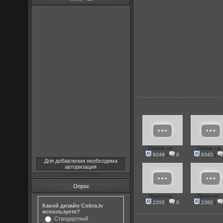
Самые см...
Самые см..
9249
|
0
8345
|
Для добавления необходима
авторизация
Опрос
Подборка...
Приколы ..
2355
|
0
2382
|
Какой дизайн Cobra.lv
используете?
Стандартный