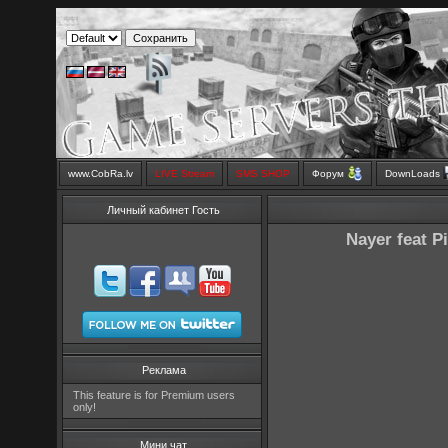
www.CobRa.lv
LIVE Stream
SMS SHOP
Форум
DownLoads
Личный кабинет Гость
Nayer feat 
Реклама
This feature is for Premium users
only!
Мини чат