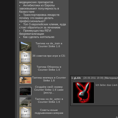
медицинских препаратов
Антибиотики из Европы
завоевывают популярность в
Казахстане
Транспортировка лекарств:
почему это важно делать
профессионально?
Топ-3 европейских клиник, куда
стоит обратиться за лечением
Преимущества REVI
биоревитализации
Как сделать коптильню
Тактика на de_train в
Counter Strike 1.6
36 советов при игре в CS:
Тактика Обороны в
Counter Strike 1.6
Тактика кемпера в Counter
1
gL4ik
[
Материа
(28.09.2011 18:09)
Strike 1.6
Ich liebe das Lied.
Создаём свой сервер
Counter Strike 1.6 сами
[инстр...
Тактика на de_aztec в
Counter Strike 1.6
Советы юным
подрывникам-саперам
Д