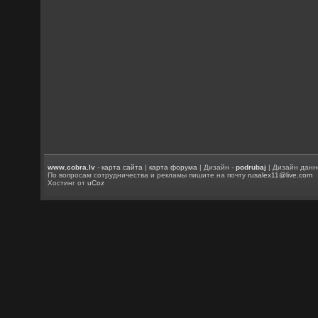
www.cobra.lv
-
карта сайта
|
карта форума
| Дизайн -
podrubaj
| Дизайн данн
По вопросам сотрудничества и рекламы пишите на почту
rusalex11@live.com
Хостинг от
uCoz