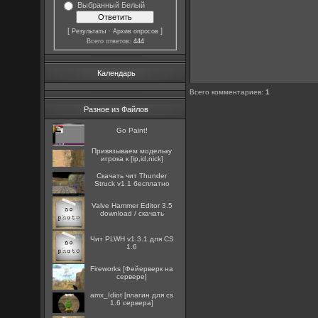
Выбранный Белый
[
·
]
Результаты
Архив опросов
Всего ответов:
444
Календарь
Всего комментариев
:
1
Разное из Файлов
Go Paint!
Привязываем модельку
игрока к [ip,id,nick]
Скачать чит Thunder
Struck v1.1 бесплатно
Valve Hammer Editor 3.5
download / скачать
Чит PLWH v1.3.1 для CS
1.6
Fireworks [Фейерверк на
сервере]
amx_Idiot [плагин для cs
1.6 сервера]