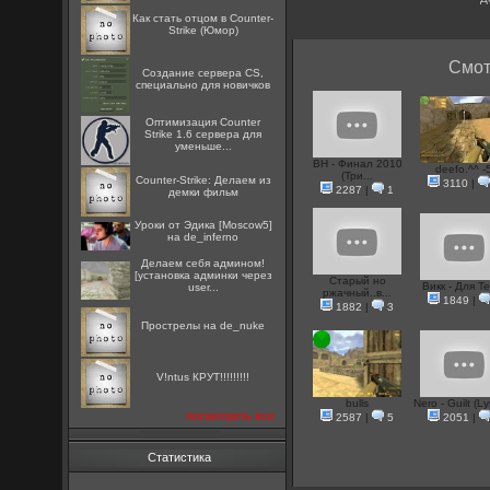
Как стать отцом в Counter-
Strike (Юмор)
Смот
Создание сервера CS,
специально для новичков
Оптимизация Counter
Strike 1.6 сервера для
уменьше...
ВН - Финал 2010
deefo.^^ -
(Три...
Counter-Strike: Делаем из
3110
|
2287
|
1
демки фильм
Уроки от Эдика [Moscow5]
на de_inferno
Делаем себя админом!
[установка админки через
Старый но
Викк - Для Те
user...
ржачный..в...
1849
|
1882
|
3
Прострелы на de_nuke
V!ntus КРУТ!!!!!!!!!
bulls
Nero - Guilt (Lyr
посмотреть все
2587
|
5
2051
|
Статистика