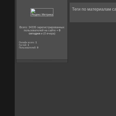
Теги по материалам са
Всего: 34335 зарегистрированных
пользователей на сайте +
0
сегодня
и (0 вчера)
Онлайн всего:
1
Гостей:
1
Пользователей:
0