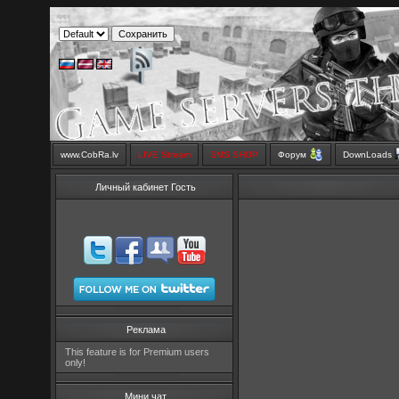
www.CobRa.lv
LIVE Stream
SMS SHOP
Форум
DownLoads
Личный кабинет Гость
Реклама
This feature is for Premium users
only!
Мини чат