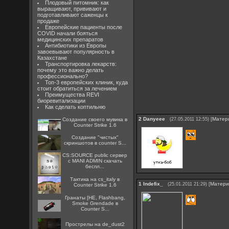
Плодовый питомник: как
выращивают, прививают и
подготавливают саженцы к
продаже
Европейские пациенты после
COVID начали бояться
медицинских препаратов
Антибиотики из Европы
завоевывают популярность в
Казахстане
Транспортировка лекарств:
почему это важно делать
профессионально?
Топ-3 европейских клиник, куда
стоит обратиться за лечением
Преимущества REVI
биоревитализации
Как сделать коптильню
2
Danyeee
[
Матер
Создание своего мувика в
(27.05.2011 12:55)
Counter Strike 1.6
Создание "чистых"
скриншотов в counter S...
CS:SOURCE public сервер
с MANI ADMIN скачать
беспл...
Тактика на cs_italy в
1
Indefix_
[
Матери
(25.01.2011 21:29)
Counter Strike 1.6
Гранаты [HE, Flashbang,
Smoke Grendade в
Counter S...
Прострелы на de_dust2