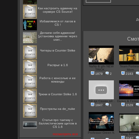
Как настроить админку на
сервере CS Source!
Д
Избавляемся от лагов в
CS !
Делаем себя админом!
[установка админки через
Смот
user...
Читеры в Counter Strike
Распрыг в 1.6
NaNy & gfn NEW
Team Fortres
TRICK...
Mom...
1879
|
2
2183
|
Работа с консолью и ее
команды
Трюки в Counter Strike 1.6
"Ай да Сашка,ай...
Darius & Finlay -
1847
|
1
1529
|
Прострелы на de_nuke
Статья про тактику с
баллистическим щитом в
CS 1.6
Professor Green ft.
посмотреть все
Omg Кошки 
...
3142
|