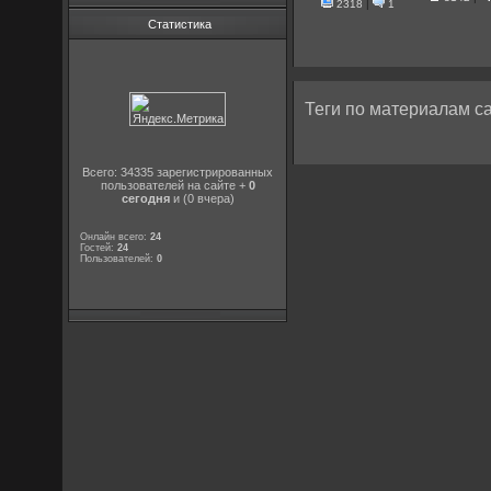
2318
|
1
Статистика
Теги по материалам са
Всего: 34335 зарегистрированных
пользователей на сайте +
0
сегодня
и (0 вчера)
Онлайн всего:
24
Гостей:
24
Пользователей:
0