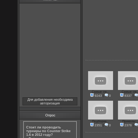
Самые см...
Самые см..
9243
|
0
8337
|
Для добавления необходима
авторизация
Опрос
Подборка...
Приколы ..
2351
|
0
2376
|
Стоит ли проводить
турниры по Counter Strike
1.6 в 2012 году?