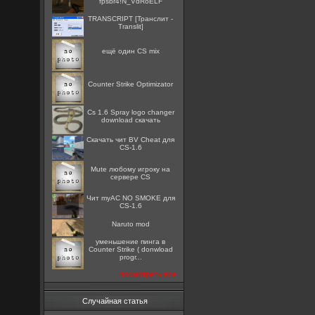
fpsbr4!N_VdRoELF
TRANSCRIPT [Транслит -
Translit]
ещё один CS mix
Counter Strike Optimizator
Cs 1.6 Spray logo changer
download скачать
Скачать чит BV Cheat для
CS-1.6
Mute любому игроку на
сервере CS
Чит myAC NO SMOKE для
CS-1.6
Naruto mod
уменьшение пинга в
Counter Strike ( donwload
progr...
посмотреть все
Случайная статья