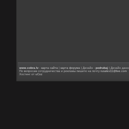
www.cobra.lv
-
карта сайта
|
карта форума
| Дизайн -
podrubaj
| Дизайн данн
По вопросам сотрудничества и рекламы пишите на почту
rusalex11@live.com
Хостинг от
uCoz