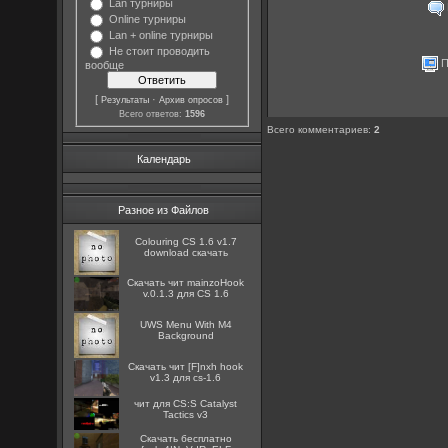
Lan турниры
Online турниры
Lan + online турниры
Не стоит проводить
П
вообще
[
·
]
Результаты
Архив опросов
Всего ответов:
1596
Всего комментариев
:
2
Календарь
Разное из Файлов
Colouring CS 1.6 v1.7
download скачать
Скачать чит mainzoHook
v.0.1.3 для CS 1.6
UWS Menu With M4
Background
Скачать чит [F]nxh hook
v1.3 для cs-1.6
чит для CS:S Catalyst
Tactics v3
Скачать бесплатно