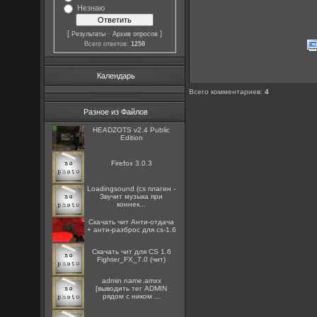
Незнаю
[
·
]
Результаты
Архив опросов
Всего ответов:
1258
Календарь
Всего комментариев
:
4
Разное из Файлов
HEADZOTS v2.4 Public
Edition
Firefox 3.0.3
Loadingsound (cs плагин -
Звучит музыка при
коннек...
Скачать чит Анти-отдача
+ анти-разброс для cs-1.6
Скачать чит для CS 1.6
Fighter_FX_7.0 (чит)
admin name.amxx
[выводить тег ADMIN
рядом с ником ...