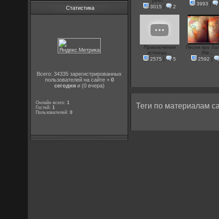
рекл...
3993
|
3015
|
2
Статистика
Приключения
Песня про Ла
эстонца:...
(Ne...
2575
|
5
2592
|
Всего: 34335 зарегистрированных
пользователей на сайте +
0
сегодня
и (0 вчера)
Онлайн всего:
1
Теги по материалам са
Гостей:
1
Пользователей:
0