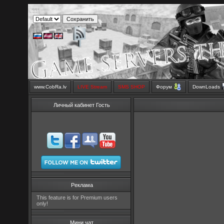
www.CobRa.lv
LIVE Stream
SMS SHOP
Форум
DownLoads
Личный кабинет Гость
Реклама
This feature is for Premium users
only!
Мини чат