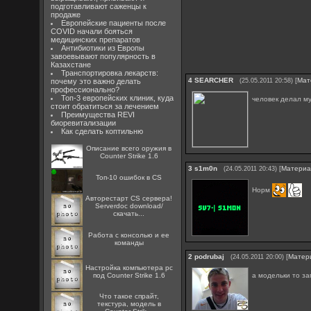
подготавливают саженцы к
продаже
Европейские пациенты после
COVID начали бояться
медицинских препаратов
Антибиотики из Европы
завоевывают популярность в
Казахстане
Транспортировка лекарств:
4
SEARCHER
[
Мат
почему это важно делать
(25.05.2011 20:58)
профессионально?
Топ-3 европейских клиник, куда
человек делал му
стоит обратиться за лечением
Преимущества REVI
биоревитализации
Как сделать коптильню
Описание всего оружия в
Counter Strike 1.6
3
s1m0n
[
Матери
(24.05.2011 20:43)
Топ-10 ошибок в CS
Норм
Авторестарт CS сервера!
Serverdoc download/
скачать...
Работа с консолью и ее
команды
2
podrubaj
[
Матер
(24.05.2011 20:00)
Настройка компьютера pc
а модельки то з
под Counter Strike 1.6
Что такое спрайт,
текстура, модель в