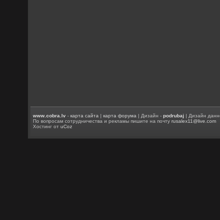
www.cobra.lv
-
карта сайта
|
карта форума
| Дизайн -
podrubaj
| Дизайн данн
По вопросам сотрудничества и рекламы пишите на почту
rusalex11@live.com
Хостинг от
uCoz