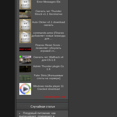
Error Messages IDs
Скачать чит Thunder
Struck v1.1 бесплатно
Auto Clicker v2.1 download
скачать
commands.amxx [Плагин
добавляет новые команды
для ...
Плагин Reset Score -
позволяет обнулить
игровой сч...
Скачать чит Wallhack v4
для CS-1.6
Admin Thunder plugin Cs
1.6
Fake Slots [Фальшивые
слоты на сервере]
Windows media player 11
Cracked download
посмотреть все
Случайная статья
Плодовый питомник: как
выращивают, прививают и