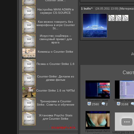
Counter Strik...
1
bulls^
[
Материа
(24.05.2011 13:00)
Настройка MANI ADMIN в
сервере CS:SOURCE
Как можно говорить без
микрофона в игре Counter
St...
Искусство снайпера –
свинцовый привет для
врага
Комиксы о Counter Strike
Д
Поэма о Counter Strike 1.6
Смот
Counter-Strike: Делаем из
демки фильм
Counter Strike 1.6 vs ЧИТЫ
Thanatos tawit
"Пацан психан
Тренировки в Counter
2580
|
2
3168
|
Strike. Советы и обучение
Установка Psycho Stats
для Counter Strike
посмотреть все
Прикольная Авто
Virtus.pro cs 1.6