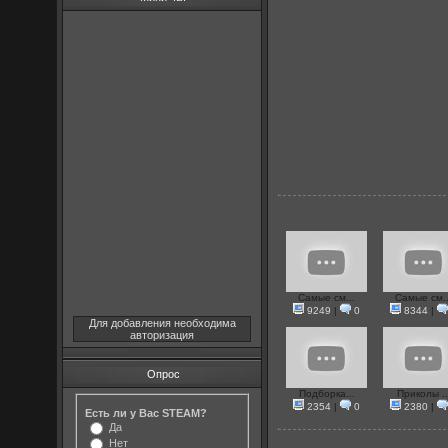
Самые см...
Самые см..
9249
|
0
8344
|
Для добавления необходима
авторизация
Опрос
Подборка...
Приколы ..
2354
|
0
2380
|
Есть ли у Вас STEAM?
Да
Нет