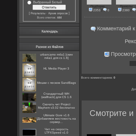
Выбранный Белый
Подборка...
Приколы ..
2353
|
0
2380
|
[
·
]
Результаты
Архив опросов
Всего ответов:
444
Комментарий к в
Календарь
Рек
Разное из Файлов
Просмотр
urbancamo m4a1 [скин
m4a1 для cs 1.6]
HL Media Player 3
Всего комментариев
:
0
Мешки с песком SandBags
До
Стандартный WH
(wallhack) для CS 1.6
Скачать чит Project
Mayhem v3.02 бесплатно
Смотрите и 
Ultimate Gore v1.6
[Добавляем жестокость на
сервер...
Чит на скорость
LTFXSpeed v1.0