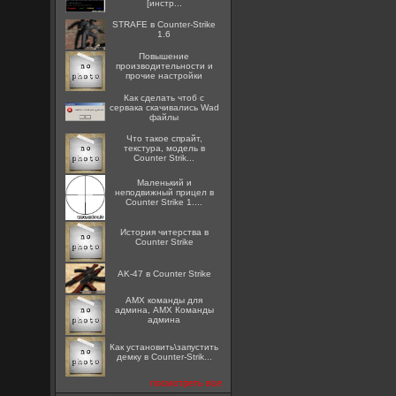
[инстр...
STRAFE в Counter-Strike
1.6
Повышение
производительности и
прочие настройки
Как сделать чтоб с
сервака скачивались Wad
файлы
Что такое спрайт,
текстура, модель в
Counter Strik...
Маленький и
неподвижный прицел в
Counter Strike 1....
История читерства в
Counter Strike
AK-47 в Counter Strike
AMX команды для
админа, AMX Команды
админа
Как установить\запустить
демку в Counter-Strik...
посмотреть все