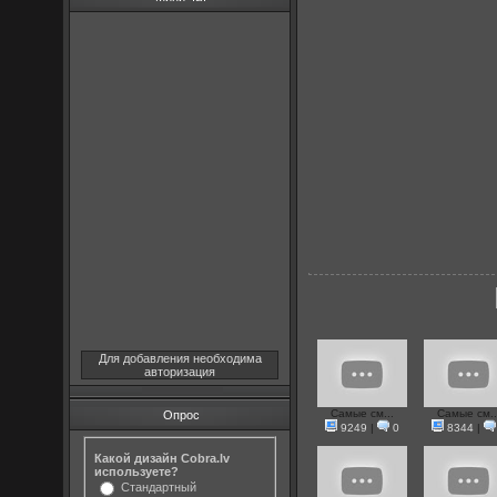
Для добавления необходима
авторизация
Самые см...
Самые см..
Опрос
9249
|
0
8344
|
Какой дизайн Cobra.lv
используете?
Стандартный