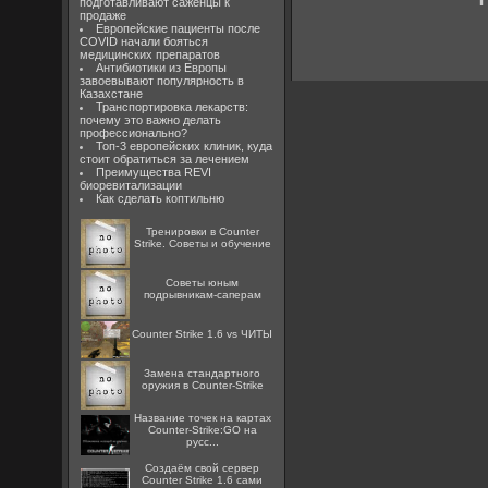
подготавливают саженцы к
продаже
Европейские пациенты после
COVID начали бояться
медицинских препаратов
Антибиотики из Европы
завоевывают популярность в
Казахстане
Транспортировка лекарств:
почему это важно делать
профессионально?
Топ-3 европейских клиник, куда
стоит обратиться за лечением
Преимущества REVI
биоревитализации
Как сделать коптильню
Тренировки в Counter
Strike. Советы и обучение
Советы юным
подрывникам-саперам
Counter Strike 1.6 vs ЧИТЫ
Замена стандартного
оружия в Counter-Strike
Название точек на картах
Counter-Strike:GO на
русс...
Создаём свой сервер
Counter Strike 1.6 сами