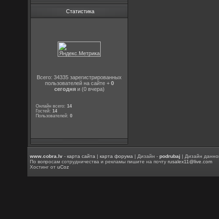
Статистика
Всего: 34335 зарегистрированных
пользователей на сайте +
0
сегодня
и (0 вчера)
Онлайн всего:
14
Гостей:
14
Пользователей:
0
www.cobra.lv
-
карта сайта
|
карта форума
| Дизайн -
podrubaj
| Дизайн данно
По вопросам сотрудничества и рекламы пишите на почту
rusalex11@live.com
Хостинг от
uCoz