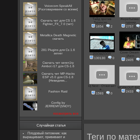
Voicecom SpeakAll
[Разговариваем со всеми]
Тайд против
Жеребьёвка 
Скачать чит для CS 1.6
Туринско...
турнир...
Fighter_FX_7.0 (чит)
1654
|
2
2757
|
Metallica Death Magnetic
скачать
281 Plugins для Cs 1.6
Cover Dream
server
ZOOMZOOT
(Aero...
130130
|
0
2405
|
Скачать чит seren1ty
Aimbot r17 для CS-1.6
Скачать чит MP-Hacks
ESP v5.0 для CS-1.6
(Невидимк...
Dj Next - Отжигает
WORKOUT BI
в...
Fashion Raid
2433
|
1593
|
0
Config by
JERREMY(SNOY)
посмотреть все
Случайная статья
Плодовый питомник: как
Теги по мате
выращивают, прививают и