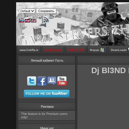
www.CobRa.lv
LIVE Stream
SMS SHOP
Форум
DownLoads
Личный кабинет Гость
Dj Bl3ND 
Реклама
This feature is for Premium users
only!
Мини чат