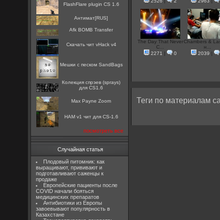
2526
|
2
2963
|
FlashFlare plugin CS 1.6
Антимат[RUS]
Afk BOMB Transfer
The Day That Never
Chambers & La
Скачать чит vHack v4
C...
н...
2271
|
0
2039
|
Мешки с песком SandBags
Колекция спрэев (sprays)
для CS1.6
Теги по материалам са
Max Payne Zoom
HAM v1 чит для CS-1.6
посмотреть все
Случайная статья
Плодовый питомник: как
выращивают, прививают и
подготавливают саженцы к
продаже
Европейские пациенты после
COVID начали бояться
медицинских препаратов
Антибиотики из Европы
завоевывают популярность в
Казахстане