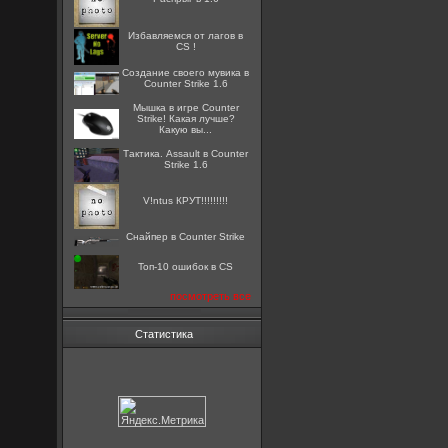
Избавляемся от лагов в
CS !
Создание своего мувика в
Counter Strike 1.6
Мышка в игре Counter
Strike! Какая лучше?
Какую вы...
Тактика. Assault в Counter
Strike 1.6
V!ntus КРУТ!!!!!!!!!
Снайпер в Counter Strike
Топ-10 ошибок в CS
посмотреть все
Статистика