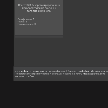
Всего: 34335 зарегистрированных
пользователей на сайте +
0
сегодня
и (0 вчера)
Онлайн всего:
5
Гостей:
5
Пользователей:
0
www.cobra.lv
-
карта сайта
|
карта форума
| Дизайн -
podrubaj
| Дизайн данно
По вопросам сотрудничества и рекламы пишите на почту
rusalex11@live.com
Хостинг от
uCoz