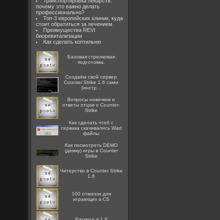
Транспортировка лекарств:
почему это важно делать
профессионально?
Топ-3 европейских клиник, куда
стоит обратиться за лечением
Преимущества REVI
биоревитализации
Как сделать коптильню
Базовая стрелковая
подготовка.
Создаём свой сервер
Counter Strike 1.6 сами
[инстр...
Вопросы новичков и
ответы отцов о Counter-
Strike
Как сделать чтоб с
сервака скачивались Wad
файлы
Как посмотреть DEMO
(демку) игры в Counter
Strike
Читерство в Counter Strike
1.6
100 отмазок для
играющих в CS
Распрыг в 1.6