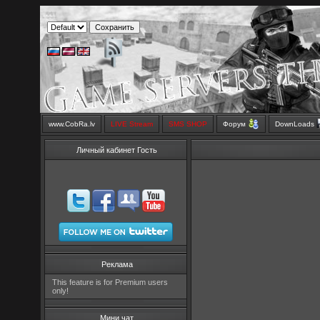
www.CobRa.lv
LIVE Stream
SMS SHOP
Форум
DownLoads
Личный кабинет Гость
Реклама
This feature is for Premium users
only!
Мини чат