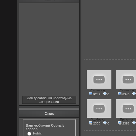
Самые см...
Самые см..
9249
|
0
8345
|
Для добавления необходима
авторизация
Опрос
Подборка...
Приколы ..
2355
|
0
2382
|
Ваш любимый Cobra.lv
сервер
Public