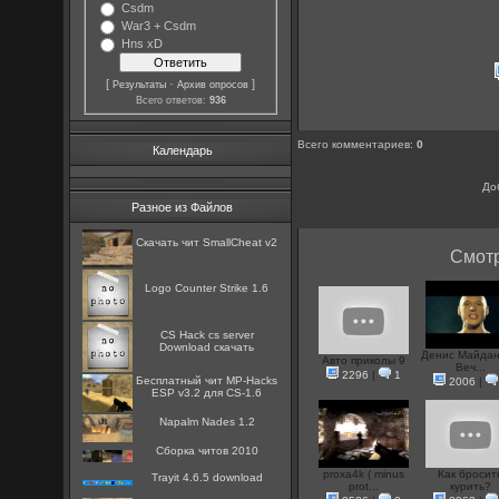
Csdm
War3 + Csdm
Hns xD
[
·
]
Результаты
Архив опросов
Всего ответов:
936
Всего комментариев
:
0
Календарь
До
Разное из Файлов
Скачать чит SmallCheat v2
Смотр
Logo Counter Strike 1.6
CS Hack cs server
Download скачать
Денис Майдан
Авто приколы 9
Веч...
2296
|
1
Бесплатный чит MP-Hacks
2006
|
ESP v3.2 для CS-1.6
Napalm Nades 1.2
Сборка читов 2010
proxa4k ( minus
Как бросит
Trayit 4.6.5 download
prot...
курить?