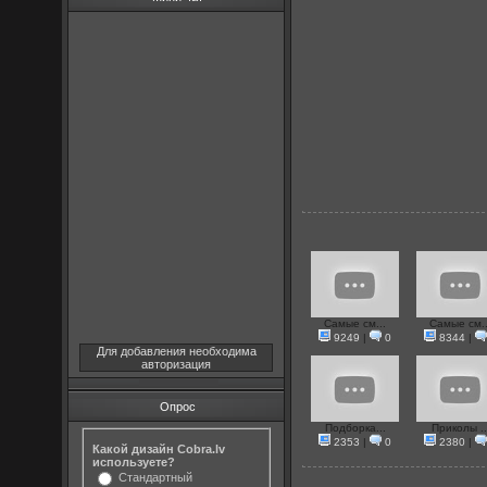
Самые см...
Самые см..
9249
|
0
8344
|
Для добавления необходима
авторизация
Опрос
Подборка...
Приколы ..
2353
|
0
2380
|
Какой дизайн Cobra.lv
используете?
Стандартный