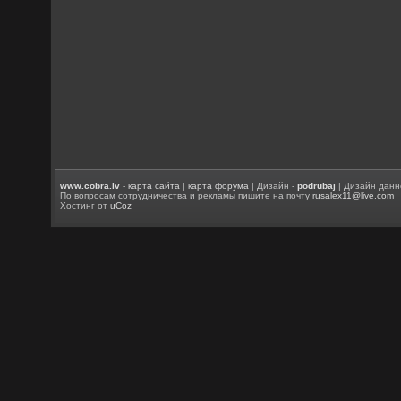
www.cobra.lv
-
карта сайта
|
карта форума
| Дизайн -
podrubaj
| Дизайн данн
По вопросам сотрудничества и рекламы пишите на почту
rusalex11@live.com
Хостинг от
uCoz