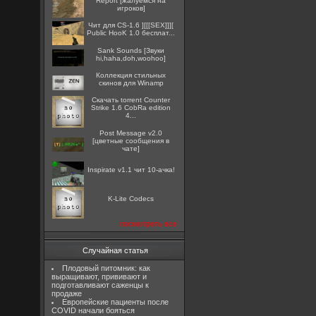
Report [жалуемся на
игроков]
Чит для CS-1.6 ][[[SEX]]][
Public HooK 1.0 бесплат...
Sank Sounds [Звуки
hi,haha,doh,woohoo]
Коллекция стильных
скинов для Winamp
Скачать torrent Counter
Strike 1.6 CobRa edition
4...
Post Message v2.0
[цветные сообщения в
чате]
Inspirate v1.1 чит 10-ачка!
K-Lite Codecs
посмотреть все
Случайная статья
Плодовый питомник: как
выращивают, прививают и
подготавливают саженцы к
продаже
Европейские пациенты после
COVID начали бояться