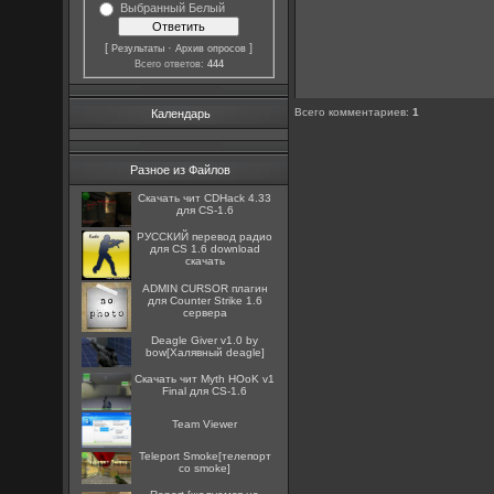
Выбранный Белый
[
·
]
Результаты
Архив опросов
Всего ответов:
444
Всего комментариев
:
1
Календарь
Разное из Файлов
Скачать чит CDHack 4.33
для CS-1.6
РУССКИЙ перевод радио
для CS 1.6 download
скачать
ADMIN CURSOR плагин
для Counter Strike 1.6
сервера
Deagle Giver v1.0 by
bow[Халявный deagle]
Скачать чит Myth HОоK v1
Final для CS-1.6
Team Viewer
Teleport Smoke[телепорт
со smoke]