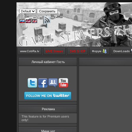
www.CobRa.lv
LIVE Stream
SMS SHOP
Форум
DownLoads
Личный кабинет Гость
Реклама
This feature is for Premium users
only!
Мини чат