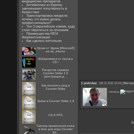
медицинских препаратов
Антибиотики из Европы
завоевывают популярность в
Казахстане
Транспортировка лекарств:
почему это важно делать
профессионально?
Топ-3 европейских клиник, куда
стоит обратиться за лечением
Преимущества REVI
биоревитализации
Как сделать коптильню
Уроки от Эдика [Moscow5]
на de_inferno
Избавляемся от лагов в
CS !
Раскрутка сервера
Counter Strike 1.6
[инструкция д...
1
podrubaj
[
Матер
(06.11.2011 16:41)
Как понизить ping в
Counter-Strike
тюлень
Трюки в Counter Strike 1.6
CS:S FPS
Д
Тактика применения ножа
в бою для игры Counter
Str...