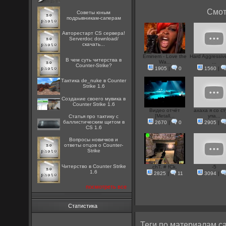
Смот
Советы юным
подрывникам-саперам
Авторестарт CS сервера!
Serverdoc download/
скачать...
Eminem - Love the
Hard Aggressiv
В чем суть читерства в
Wa...
...
Counter-Strike?
1905
|
0
1560
|
Тактика de_nuke в Counter
Strike 1.6
Создание своего мувика в
Counter Strike 1.6
Видео отчёт
ахаха я со с
[Metall...
упа...
Статья про тактику с
баллистическим щитом в
2670
|
0
2905
|
CS 1.6
Вопросы новичков и
ответы отцов о Counter-
Strike
Читерство в Counter Strike
chT. # fCk.
-5
1.6
2825
|
11
3094
|
посмотреть все
Статистика
Теги по материалам са