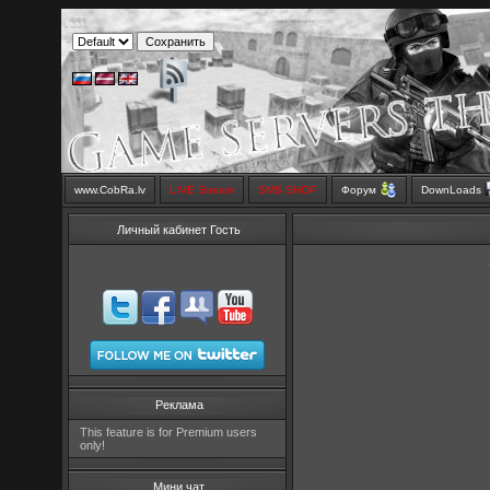
www.CobRa.lv
LIVE Stream
SMS SHOP
Форум
DownLoads
Личный кабинет Гость
Реклама
This feature is for Premium users
only!
Мини чат