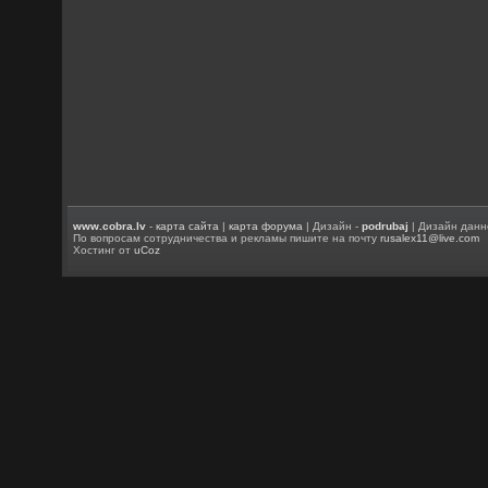
www.cobra.lv
-
карта сайта
|
карта форума
| Дизайн -
podrubaj
| Дизайн данн
По вопросам сотрудничества и рекламы пишите на почту
rusalex11@live.com
Хостинг от
uCoz