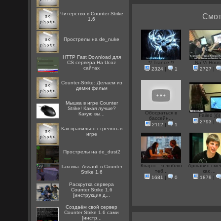
Читерство в Counter Strike
Смот
1.6
Прострелы на de_nuke
HTTP Fast Download для
CS сервера На Ucoz
*/ Trance */
Na`Vi Hous
сайтах
2324
|
1
2727
|
Counter-Strike: Делаем из
демки фильм
Мышка в игре Counter
Strike! Какая лучше?
Обосраться в
Какую вы...
Failed ))))
бассейн...
2793
|
2112
|
1
Как правильно стрелять в
игре
Прострелы на de_dust2
Квартс - я люблю
Аршавин сме
Тактика. Assault в Counter
теб...
как ...
Strike 1.6
1681
|
0
1879
|
Раскрутка сервера
Counter Strike 1.6
[инструкция д...
Создаём свой сервер
Counter Strike 1.6 сами
[инстр...