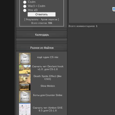
Csdm
War3 + Csdm
Hns xD
[
·
]
Результаты
Архив опросов
Всего ответов:
936
Всего комментариев
:
1
Календарь
Разное из Файлов
ещё один CS mix
Скачать чит Dev!ant hook
v1.0. для CS-1.6
Death Sprite Effect (like
CSO)
Slow Motion
Боты для Counter Strike
Скачать чит Aimbot SXE
8.5 для CS-1.6