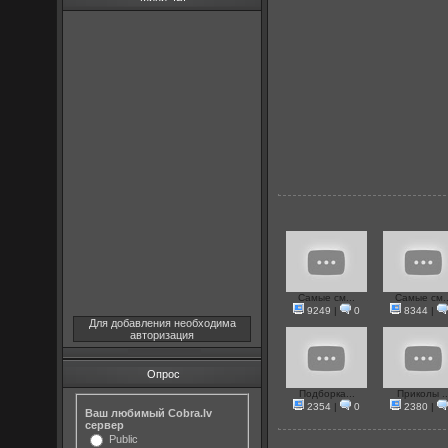
Самые см...
Самые см..
9249
|
0
8344
|
Для добавления необходима
авторизация
Опрос
Подборка...
Приколы ..
2354
|
0
2380
|
Ваш любимый Cobra.lv
сервер
Public