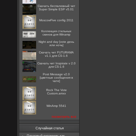
Скачать беспалевный чит
Super Simple ESP v5.01
MoscowFive config 2011
Коллекция стильных
скинов для Winamp
Night and day [vote день
или ночь]
Скачать чит FUTURAMA
v1.1 для CS-1.6
Скачать чит Inspirate v 2.0
для CS-1.6
Post Message v2.0
[цветные сообщения в
чате]
Rock The Vote
Custom.amxx
WinAmp 5541
посмотреть все
Случайная статья
Плодовый питомник: как