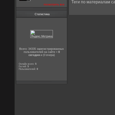
Теги по материалам са
посмотреть все
Статистика
Всего: 34335 зарегистрированных
пользователей на сайте +
0
сегодня
и (0 вчера)
Онлайн всего:
5
Гостей:
5
Пользователей:
0