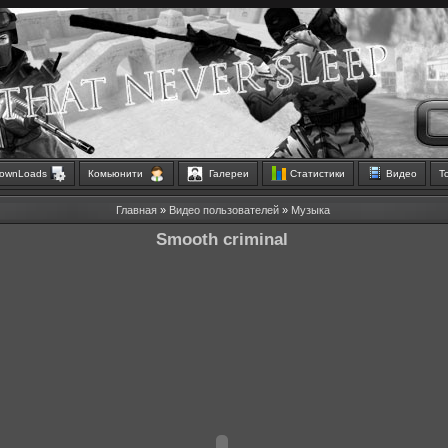
ownLoads
Комьюнити
Галереи
Статистики
Видео
Т
Главная
»
Видео пользователей
»
Музыка
Smooth criminal