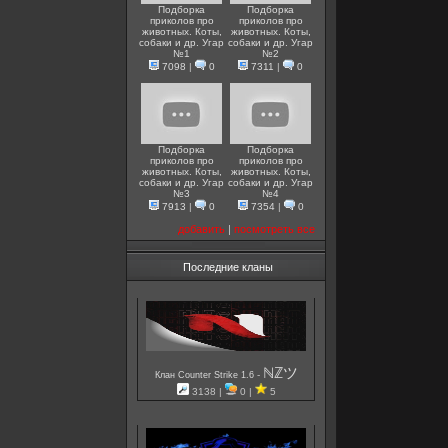
Подборка
Подборка
приколов про
приколов про
животных. Коты,
животных. Коты,
собаки и др. Угар
собаки и др. Угар
№1
№2
7098
|
0
7311
|
0
Подборка
Подборка
приколов про
приколов про
животных. Коты,
животных. Коты,
собаки и др. Угар
собаки и др. Угар
№3
№4
7913
|
0
7354
|
0
добавить
|
посмотреть все
Последние кланы
ℕℤツ
-
Клан Counter Strike 1.6
3138 |
0 |
5