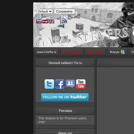
www.CobRa.lv
LIVE Stream
SMS SHOP
Форум
D
Личный кабинет Гость
Реклама
This feature is for Premium users
only!
Мини чат