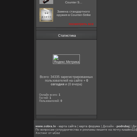
Counter S...
Замена стандартного
оружия в Counter-Strike
посмотреть все
Статистика
Всего: 34335 зарегистрированных
пользователей на сайте +
0
сегодня
и (0 вчера)
Онлайн всего:
1
Гостей:
1
Пользователей:
0
www.cobra.lv
-
карта сайта
|
карта форума
| Дизайн -
podrubaj
| Ди
По вопросам сотрудничества и рекламы пишите на почту
rusalex11
Хостинг от
uCoz