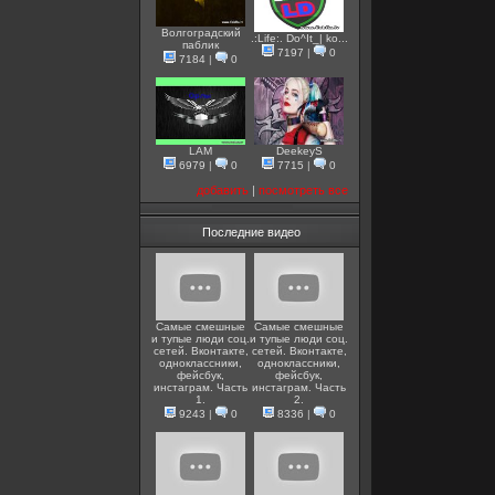
Волгоградский
.:Life:. Do^It_| ko...
паблик
7197
|
0
7184
|
0
LAM
DeekeyS
6979
|
0
7715
|
0
добавить
|
посмотреть все
Последние видео
Самые смешные
Самые смешные
и тупые люди соц.
и тупые люди соц.
сетей. Вконтакте,
сетей. Вконтакте,
одноклассники,
одноклассники,
фейсбук,
фейсбук,
инстаграм. Часть
инстаграм. Часть
1.
2.
9243
|
0
8336
|
0