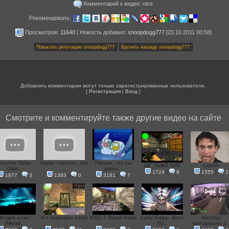
Комментарий к видео: nice
Рекомендовать:
Просмотров:
11640
|
Новость добавил
:
snoopdogg777
[23.10.2011 00:58]
Добавлять комментарии могут только зарегистрированные пользователи.
[
Регистрация
|
Вход
]
Смотрите и комментируйте также другие видео на сайте
ounter Strike:
marlyn manson - the
Патрик, что ты
DE_NUKE 5HS
tupizm
Glob...
...
здесь...
1724
|
9
1555
|
2
1877
|
3
1363
|
0
3181
|
7
Видео отчёт
-9 + explosion bomb
ICSC 7 Grand Final:
Lady Gaga - Born
Автобус
[Metall...
...
...
Thi...
протаранил 1..