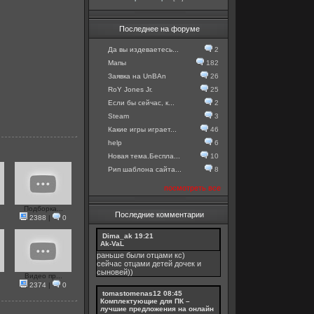
Последнее на форуме
Да вы издеваетесь...
2
Мапы
182
Заявка на UnBAn
26
RoY Jones Jr.
25
Если бы сейчас, к...
2
Steam
3
Какие игры играет...
46
help
6
Новая тема.Беспла...
10
Рип шаблона сайта...
8
посмотреть все
Подборка...
Последние комментарии
2388
|
0
Dima_ak
19:21
Ak-VaL
раньше были отцами кс)
сейчас отцами детей дочек и
сыновей))
Видео пр...
2374
|
0
tomastomenas12
08:45
Комплектующие для ПК –
лучшие предложения на онлайн