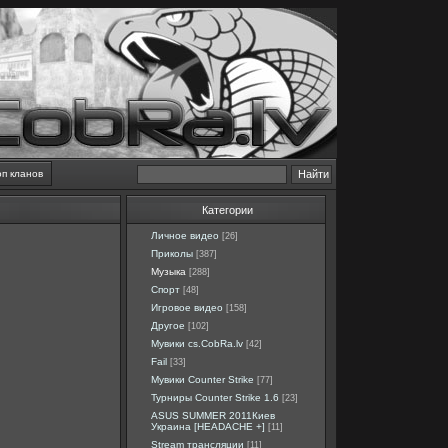
оп кланов
Категории
Личное видео
[26]
Приколы
[387]
Музыка
[288]
Спорт
[48]
Игровое видео
[158]
Другое
[102]
Мувики cs.CobRa.lv
[42]
Fail
[33]
Мувики Counter Strike
[77]
Турниры Counter Strike 1.6
[23]
ASUS SUMMER 2011Киев
Украина [HEADACHE +]
[11]
Stream трансляции
[11]