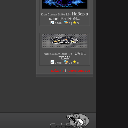
Набор в
-
Клан Counter Strike 1.6
клан [PaTRoN...
3469 |
3 |
5
UVEL
-
Клан Counter Strike 1.6
TEAM
3758 |
0 |
5
добавить
|
посмотреть все