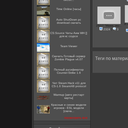
Time Online [часы]
Auto ShutDown pc
download скачать
Я 
25/17 "Мама, мы...
2324
|
3
CS:Source Читы Аим WH []
для кс соурсе
Team Viewer
Скачать Готовый сервер
Теги по матери
Zombie Plague v4.07
Полный русификатор
Counter-Strike 1.6
Чит Steam Hack v11 для
CS-1.6 Steam/48 protocol
Warmup [авто рестарт
карты]
Красные и синие модели
игроков - ESL модели
[скача...
посмотреть все