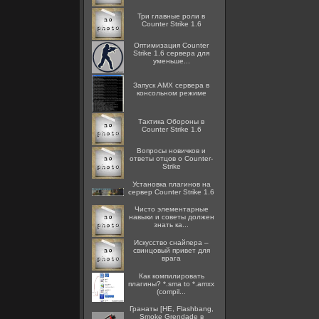
Три главные роли в
Counter Strike 1.6
Оптимизация Counter
Strike 1.6 сервера для
уменьше...
Запуск AMX сервера в
консольном режиме
Тактика Обороны в
Counter Strike 1.6
Вопросы новичков и
ответы отцов о Counter-
Strike
Установка плагинов на
сервер Counter Strike 1.6
Чисто элементарные
навыки и советы должен
знать ка...
Искусство снайпера –
свинцовый привет для
врага
Как компилировать
плагины? *.sma to *.amxx
(compil...
Гранаты [HE, Flashbang,
Smoke Grendade в