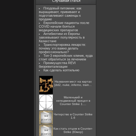
Случайная статья
Плодовый питомник: как
выращивают, прививают и
подготавливают саженцы к
продаже
Европейские пациенты после
COVID начали бояться
медицинских препаратов
Антибиотики из Европы
завоевывают популярность в
Казахстане
Транспортировка лекарств:
почему это важно делать
профессионально?
Топ-3 европейских клиник, куда
стоит обратиться за лечением
Преимущества REVI
биоревитализации
Как сделать коптильню
Названия мест на картах
[dd2, nuke, inferno, train...
Маленький и
неподвижный прицел в
Counter Strike 1....
Читерство в Counter Strike
1.6
Как стать отцом в Counter-
Strike (Юмор)