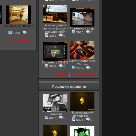
Важный девайс
2-х ярусная кровать
при игре в cs:go -
Разминка в cs:go
...
lost vape вейп
2930
|
0
2906
|
1
3358
|
0
посмотреть все
Razer Deathadder
Играемс в CS:GO
Chroma
3002
|
0
2452
|
0
добавить
|
посмотреть все
Последние странички
Волгоградский
LanaTool
паблик (Ак...
6036
|
0
6324
|
0