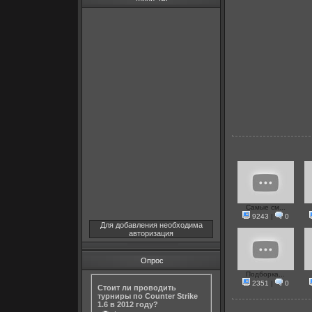
Самые см...
9243
|
0
Для добавления необходима
авторизация
Опрос
Подборка...
2351
|
0
Стоит ли проводить
турниры по Counter Strike
1.6 в 2012 году?