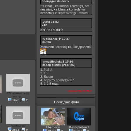
площадке dalder.lv
Es zināju, ka kodols ir svarīgs, bet
nezināju, ka
klimata kontrole
vai
dzesētājs ir tikpat svarīgi. Paldies!
yuriq
01:53
742
КУПЛЮ КОБРУ
Aleksandr_P
10:37
Dombr
Женился наконец-то. Поздравляю
gnezdilovjeka8
15:36
Набор в клан [PaTRoN]
1. fnaf .!.
2. 15
3. Steam
4. https://v.com/jeka897
5. 1-1,5 годa
посмотреть все
CS прикол теру
выстр...
1976
|
2
Последние фото
football fail
Chernovar
Фотография 1
.
2683
|
9
4923
|
0
3198
|
0