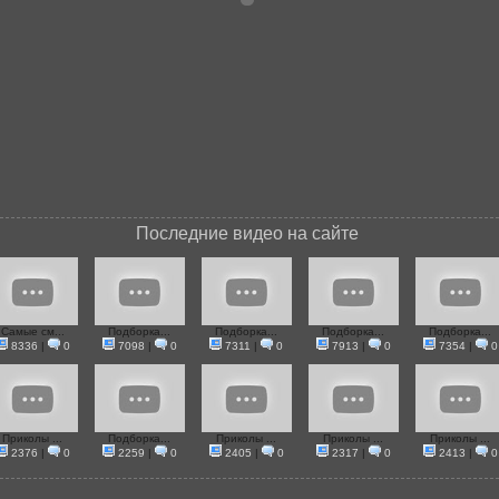
Последние видео на сайте
Самые см...
Подборка...
Подборка...
Подборка...
Подборка...
8336
|
0
7098
|
0
7311
|
0
7913
|
0
7354
|
0
Приколы ...
Подборка...
Приколы ...
Приколы ...
Приколы ...
2376
|
0
2259
|
0
2405
|
0
2317
|
0
2413
|
0