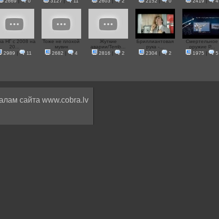
2669
|
0
3127
|
11
2603
|
2
2152
|
0
2419
|
4
на НГ с 2008 на
Тоже не плохой
Жуткие
Бриллиантовая
Смертельное
20...
мувик
аварии/Terrib...
рука -...
оружие Р...
2989
|
11
2682
|
4
2816
|
2
2304
|
2
1975
|
5
алам сайта www.cobra.lv