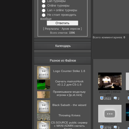
Lan турниры
Online турниры
Lan + online турниры
Не стоит проводить
вообще
[
·
]
Результаты
Архив опросов
Всего ответов:
1596
Всего комментариев
:
0
Календарь
Разное из Файлов
Logo Counter Strike 1.6
Скачать mainzoHook
v0.1.2 для CS-1.6
Привязываем модельку
proxa4k ( minus
C
игрока к [ip,id,nick]
prot...
2522
|
2
Black Sabath - the wizard
Throwing Knives
CS:SOURCE public сервер
Юля сосет
с MANI ADMIN скачать
3770
|
3
беспл...