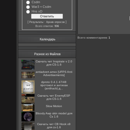
Csdm
War3 + Csdm
Hns xD
[
·
]
Результаты
Архив опросов
Всего ответов:
936
Всего комментариев
:
1
Календарь
Разное из Файлов
Скачать чит Inspirate v 2.0
для CS-1.6
antiadvert.amxx [UFPS Anti
Advertisements]
dproto 0.4.1 47/48
протокол и антихак
(antihack) д...
Скачать чит EnemyESP
для CS-1.6
Slow Motion
Bloody Awp skin model для
Cs 1.6
Скачать чит CB Hook v9
для cs-1.6