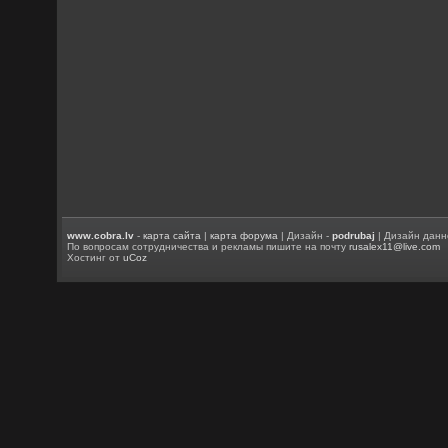
www.cobra.lv
-
карта сайта
|
карта форума
| Дизайн -
podrubaj
| Дизайн данн
По вопросам сотрудничества и рекламы пишите на почту
rusalex11@live.com
Хостинг от
uCoz