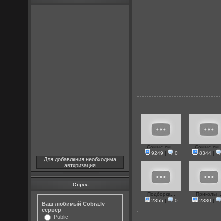
Самые см...
Самые см..
9249
|
0
8344
|
Для добавления необходима
авторизация
Опрос
Подборка...
Приколы ..
2355
|
0
2380
|
Ваш любимый Cobra.lv
сервер
Public