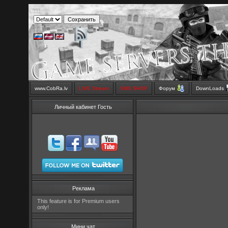
www.CobRa.lv
LIVE Stream
SMS SHOP
Форум
DownLoads
Личный кабинет Гость
Реклама
This feature is for Premium users
only!
Мини чат