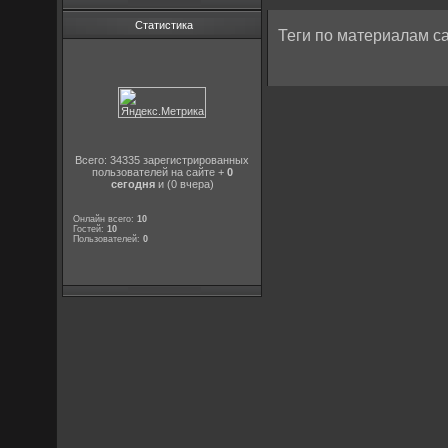
Статистика
Теги по материалам са
Всего: 34335 зарегистрированных
пользователей на сайте +
0
сегодня
и (0 вчера)
Онлайн всего:
10
Гостей:
10
Пользователей:
0