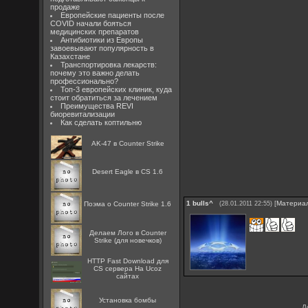
продаже
Европейские пациенты после
COVID начали бояться
медицинских препаратов
Антибиотики из Европы
завоевывают популярность в
Казахстане
Транспортировка лекарств:
почему это важно делать
профессионально?
Топ-3 европейских клиник, куда
стоит обратиться за лечением
Преимущества REVI
биоревитализации
Как сделать коптильню
AK-47 в Counter Strike
Desert Eagle в CS 1.6
1
bulls^
[
Материа
Поэма о Counter Strike 1.6
(28.01.2011 22:55)
Делаем Лого в Counter
Strike (для новечков)
HTTP Fast Download для
CS сервера На Ucoz
сайтах
Установка бомбы
Д