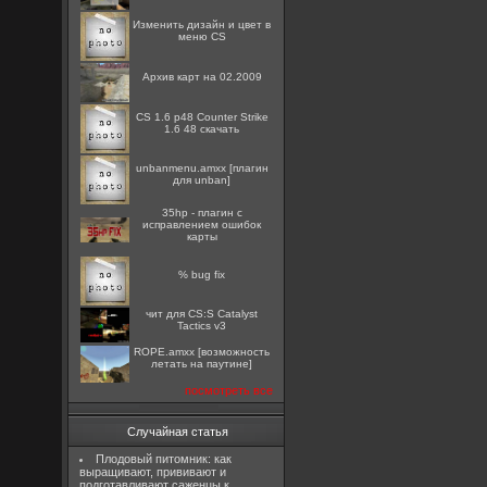
Изменить дизайн и цвет в
меню CS
Архив карт на 02.2009
CS 1.6 p48 Counter Strike
1.6 48 скачать
unbanmenu.amxx [плагин
для unban]
35hp - плагин с
исправлением ошибок
карты
% bug fix
чит для CS:S Catalyst
Tactics v3
ROPE.amxx [возможность
летать на паутине]
посмотреть все
Случайная статья
Плодовый питомник: как
выращивают, прививают и
подготавливают саженцы к