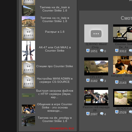
Тактика на de_train в
Counter Strike 1.6
Смот
Тактика на cs_italy в
Counter Strike 1.6
Распрыг в 1.6
Dj Bl3ND Mixed
Counter Stri
АК-47 или Colt M4A1 в
(Only...
De_Az...
Counter Strike
1651
|
0
3312
|
Стишки про Counter Strike
bangluv - Инт
CPL1337
Настройка MANI ADMIN в
с...
3182
|
3
сервере CS:SOURCE
2143
|
Быстрая загрузка файлов
с HTTP сервера (Звуки,
кар...
Общение в игре Counter
Разгон гей-парада
Strike - это основа
RENDER A
28...
командн...
2529
|
2097
|
4
Тактика на de_prodigy в
Counter Strike 1.6
посмотреть все